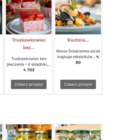
Truskawkowiec
Kuchnia...
bez...
Morze Śródziemne od lat
inspiruje miłośników...
⇖
Truskawkowiec bez
80
pieczenia – 4 składniki,...
⇖ 703
Zobacz przepis!
Zobacz przepis!