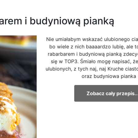
barem i budyniową pianką
Nie umiałabym wskazać ulubionego cia
bo wiele z nich baaaardzo lubię, ale t
rabarbarem i budyniową pianką zdecy
się w TOP3. Śmiało mogę napisać, że
ulubionych, z tych naj, naj Kruche cias
oraz budyniowa pianka p
Zobacz cały przepis..