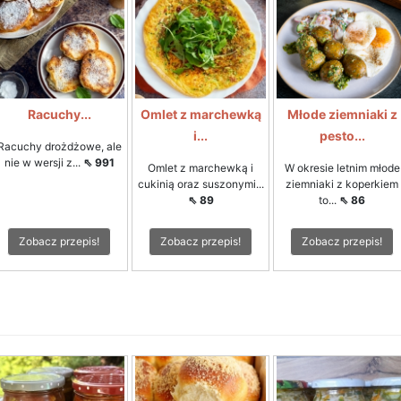
Racuchy...
Omlet z marchewką
Młode ziemniaki z
i...
pesto...
Racuchy drożdżowe, ale
nie w wersji z...
⇖ 991
Omlet z marchewką i
W okresie letnim młode
cukinią oraz suszonymi...
ziemniaki z koperkiem
⇖ 89
to...
⇖ 86
Zobacz przepis!
Zobacz przepis!
Zobacz przepis!