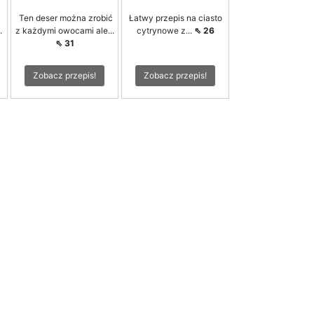
Ten deser można zrobić
Łatwy przepis na ciasto
.
z każdymi owocami ale...
cytrynowe z...
⇖ 26
⇖ 31
Zobacz przepis!
Zobacz przepis!