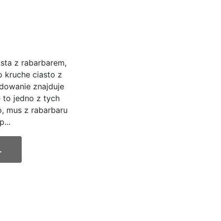
sta z rabarbarem,
o kruche ciasto z
dowanie znajduje
 to jedno z tych
to, mus z rabarbaru
...
.