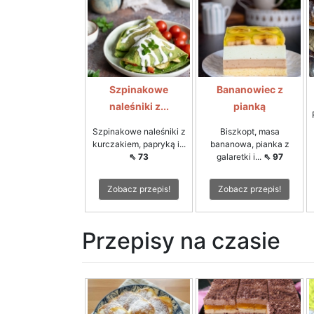
Szpinakowe
Bananowiec z
naleśniki z...
pianką
Szpinakowe naleśniki z
Biszkopt, masa
kurczakiem, papryką i...
bananowa, pianka z
⇖ 73
galaretki i...
⇖ 97
Zobacz przepis!
Zobacz przepis!
Przepisy na czasie