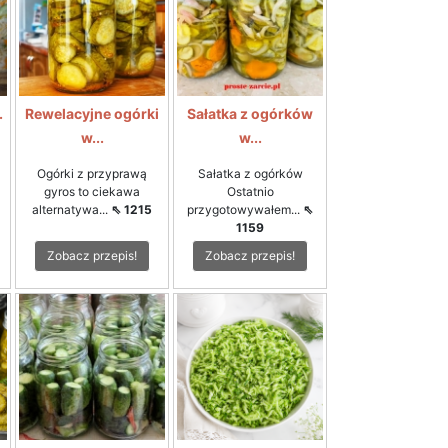
.
Rewelacyjne ogórki
Sałatka z ogórków
w...
w...
Ogórki z przyprawą
Sałatka z ogórków
gyros to ciekawa
Ostatnio
alternatywa...
⇖ 1215
przygotowywałem...
⇖
1159
Zobacz przepis!
Zobacz przepis!