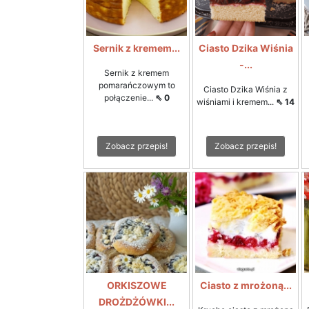
Sernik z kremem...
Ciasto Dzika Wiśnia
-...
Sernik z kremem
pomarańczowym to
Ciasto Dzika Wiśnia z
połączenie...
⇖ 0
wiśniami i kremem...
⇖ 14
Zobacz przepis!
Zobacz przepis!
ORKISZOWE
Ciasto z mrożoną...
DROŻDŻÓWKI...