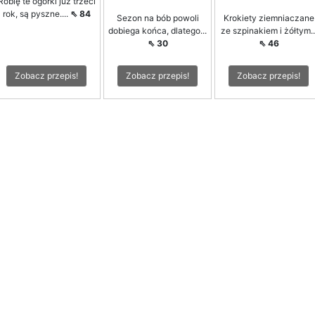
Robię te ogórki już trzeci
rok, są pyszne....
⇖ 84
Sezon na bób powoli
Krokiety ziemniaczane
dobiega końca, dlatego...
ze szpinakiem i żółtym..
⇖ 30
⇖ 46
Zobacz przepis!
Zobacz przepis!
Zobacz przepis!