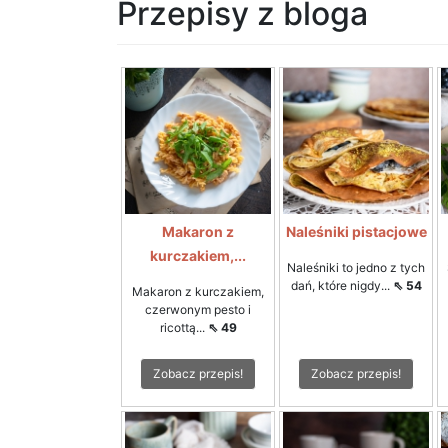
Przepisy z bloga
Makaron z
Naleśniki pistacjowe
kurczakiem,...
Naleśniki to jedno z tych
dań, które nigdy...
⇖ 54
Makaron z kurczakiem,
czerwonym pesto i
ricottą...
⇖ 49
Zobacz przepis!
Zobacz przepis!