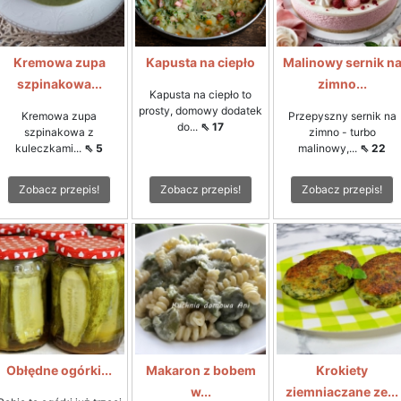
Kremowa zupa
Kapusta na ciepło
Malinowy sernik n
szpinakowa...
zimno...
Kapusta na ciepło to
prosty, domowy dodatek
Kremowa zupa
Przepyszny sernik na
do...
⇖ 17
szpinakowa z
zimno - turbo
kuleczkami...
⇖ 5
malinowy,...
⇖ 22
Zobacz przepis!
Zobacz przepis!
Zobacz przepis!
Obłędne ogórki...
Makaron z bobem
Krokiety
w...
ziemniaczane ze...