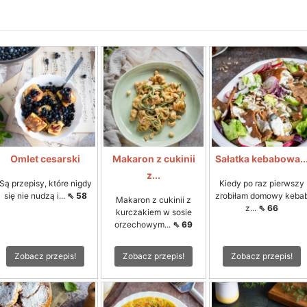
Omlet cesarski
Makaron z cukinii
Sałatka kebabowa..
z...
Są przepisy, które nigdy
Kiedy po raz pierwszy
się nie nudzą i...
⇖ 58
zrobiłam domowy keba
Makaron z cukinii z
z...
⇖ 66
kurczakiem w sosie
orzechowym...
⇖ 69
Zobacz przepis!
Zobacz przepis!
Zobacz przepis!