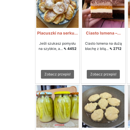
Placuszki na serku...
Ciasto Ismena –...
Jeśli szukasz pomysłu
Ciasto Ismena na dużą
na szybkie, a...
⇖ 4452
blachę z bitą...
⇖ 2712
Zobacz przepis!
Zobacz przepis!