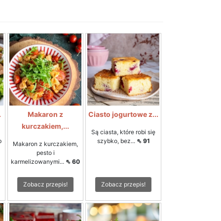
.
Makaron z
Ciasto jogurtowe z...
kurczakiem,...
Są ciasta, które robi się
b
szybko, bez...
⇖ 91
Makaron z kurczakiem,
pesto i
karmelizowanymi...
⇖ 60
Zobacz przepis!
Zobacz przepis!