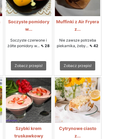
a
Soczyste pomidory
Muffinki z Air Fryera
w...
z...
Soczyste czerwone i
Nie zawsze potrzeba
żółte pomidory w...
⇖ 28
piekarnika, żeby...
⇖ 42
Zobacz przepis!
Zobacz przepis!
Szybki krem
Cytrynowe ciasto
truskawkowy
z...