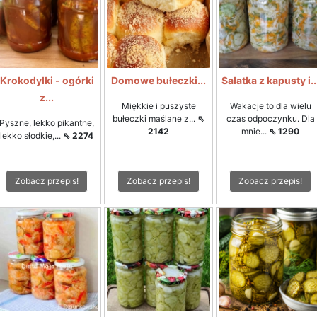
Krokodylki - ogórki
Domowe bułeczki...
Sałatka z kapusty i..
z...
Miękkie i puszyste
Wakacje to dla wielu
bułeczki maślane z...
⇖
czas odpoczynku. Dla
Pyszne, lekko pikantne,
2142
mnie...
⇖ 1290
lekko słodkie,...
⇖ 2274
Zobacz przepis!
Zobacz przepis!
Zobacz przepis!