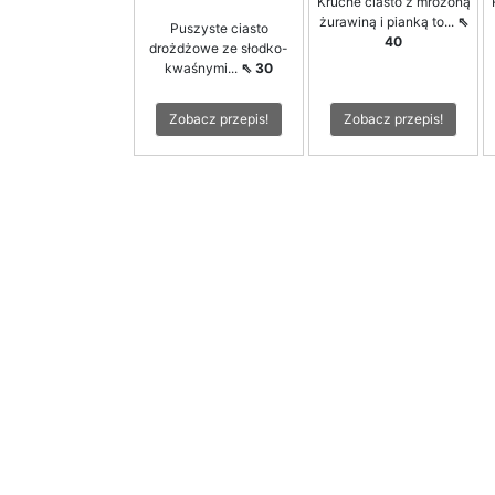
Kruche ciasto z mrożoną
żurawiną i pianką to...
⇖
Puszyste ciasto
40
drożdżowe ze słodko-
kwaśnymi...
⇖ 30
Zobacz przepis!
Zobacz przepis!