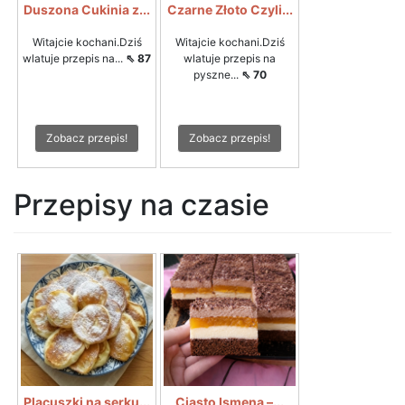
Duszona Cukinia z...
Czarne Złoto Czyli...
Witajcie kochani.Dziś
Witajcie kochani.Dziś
wlatuje przepis na...
⇖ 87
wlatuje przepis na
pyszne...
⇖ 70
Zobacz przepis!
Zobacz przepis!
Przepisy na czasie
Placuszki na serku...
Ciasto Ismena –...