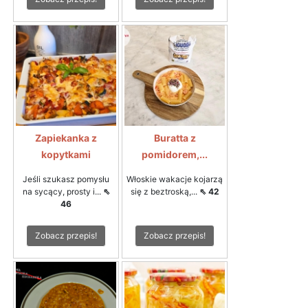
Zapiekanka z
Buratta z
kopytkami
pomidorem,...
Jeśli szukasz pomysłu
Włoskie wakacje kojarzą
na sycący, prosty i...
⇖
się z beztroską,...
⇖ 42
46
Zobacz przepis!
Zobacz przepis!