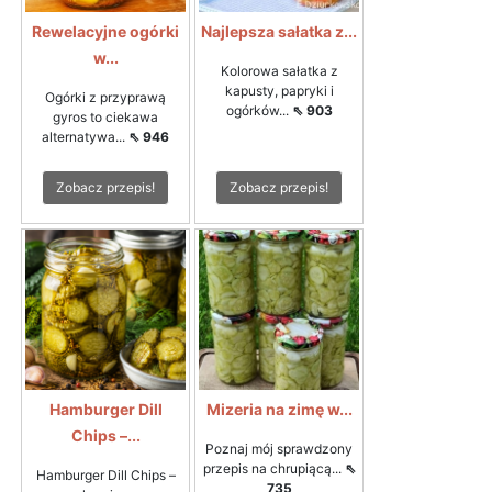
Rewelacyjne ogórki
Najlepsza sałatka z...
w...
Kolorowa sałatka z
kapusty, papryki i
Ogórki z przyprawą
ogórków...
⇖ 903
gyros to ciekawa
alternatywa...
⇖ 946
Zobacz przepis!
Zobacz przepis!
Hamburger Dill
Mizeria na zimę w...
Chips –...
Poznaj mój sprawdzony
przepis na chrupiącą...
⇖
Hamburger Dill Chips –
735