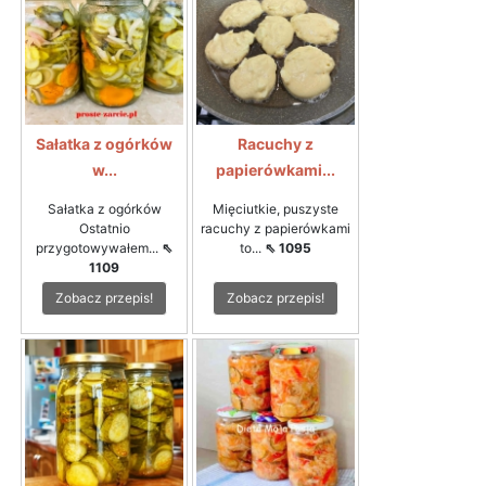
Sałatka z ogórków
Racuchy z
w...
papierówkami...
Sałatka z ogórków
Mięciutkie, puszyste
Ostatnio
racuchy z papierówkami
przygotowywałem...
⇖
to...
⇖ 1095
1109
Zobacz przepis!
Zobacz przepis!