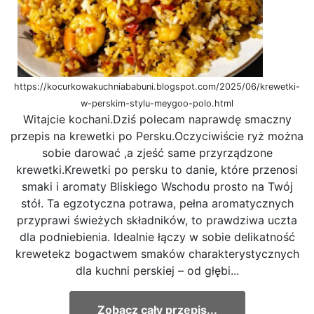
https://kocurkowakuchniababuni.blogspot.com/2025/06/krewetki-
w-perskim-stylu-meygoo-polo.html
Witajcie kochani.Dziś polecam naprawdę smaczny
przepis na krewetki po Persku.Oczyciwiście ryż można
sobie darować ,a zjeść same przyrządzone
krewetki.Krewetki po persku to danie, które przenosi
smaki i aromaty Bliskiego Wschodu prosto na Twój
stół. Ta egzotyczna potrawa, pełna aromatycznych
przyprawi świeżych składników, to prawdziwa uczta
dla podniebienia. Idealnie łączy w sobie delikatność
krewetekz bogactwem smaków charakterystycznych
dla kuchni perskiej – od głębi...
Zobacz cały przepis...