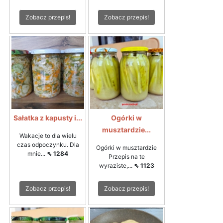
Zobacz przepis!
Zobacz przepis!
Sałatka z kapusty i...
Ogórki w
musztardzie...
Wakacje to dla wielu
czas odpoczynku. Dla
Ogórki w musztardzie
mnie...
⇖ 1284
Przepis na te
wyraziste,...
⇖ 1123
Zobacz przepis!
Zobacz przepis!