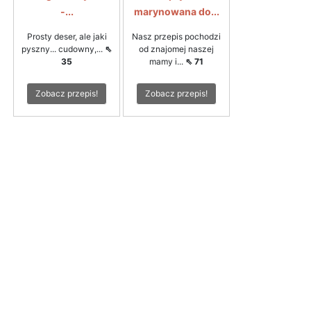
-...
marynowana do...
Prosty deser, ale jaki
Nasz przepis pochodzi
pyszny... cudowny,...
⇖
od znajomej naszej
35
mamy i...
⇖ 71
Zobacz przepis!
Zobacz przepis!