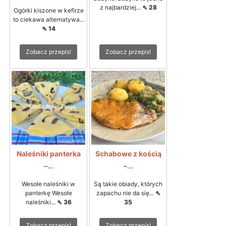
z najbardziej...
⇖ 28
Ogórki kiszone w kefirze
to ciekawa alternatywa...
⇖ 14
Zobacz przepis!
Zobacz przepis!
Naleśniki panterka
Schabowe z kością
–...
–...
Wesołe naleśniki w
Są takie obiady, których
panterkę Wesołe
zapachu nie da się...
⇖
naleśniki...
⇖ 36
35
Zobacz przepis!
Zobacz przepis!