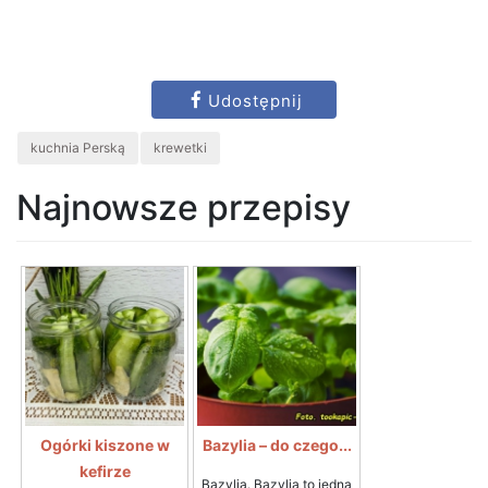
Udostępnij
kuchnia Perską
krewetki
Najnowsze przepisy
Ogórki kiszone w
Bazylia – do czego...
kefirze
Bazylia. Bazylia to jedna