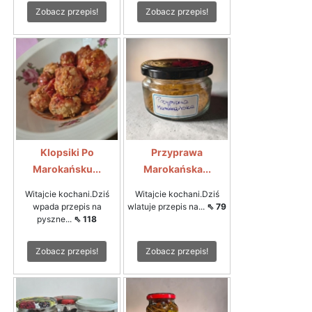
Zobacz przepis!
Zobacz przepis!
Klopsiki Po
Przyprawa
Marokańsku...
Marokańska...
Witajcie kochani.Dziś
Witajcie kochani.Dziś
wpada przepis na
wlatuje przepis na...
⇖ 79
pyszne...
⇖ 118
Zobacz przepis!
Zobacz przepis!