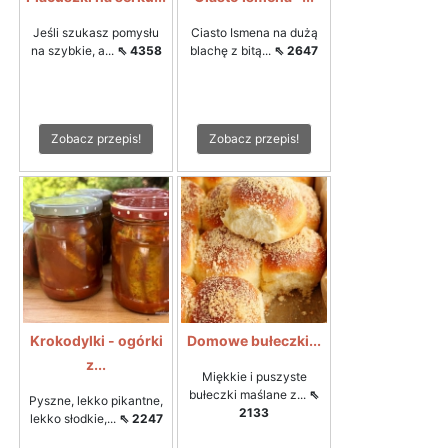
Jeśli szukasz pomysłu
Ciasto Ismena na dużą
na szybkie, a...
⇖ 4358
blachę z bitą...
⇖ 2647
Zobacz przepis!
Zobacz przepis!
Krokodylki - ogórki
Domowe bułeczki...
z...
Miękkie i puszyste
bułeczki maślane z...
⇖
Pyszne, lekko pikantne,
2133
lekko słodkie,...
⇖ 2247