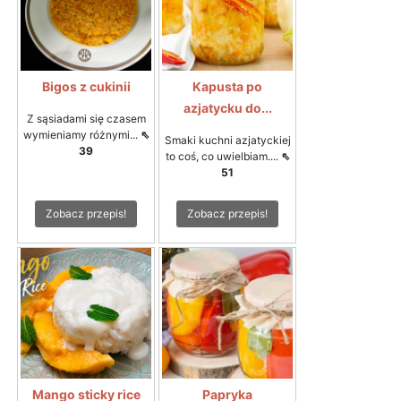
Bigos z cukinii
Kapusta po
azjatycku do...
Z sąsiadami się czasem
wymieniamy różnymi...
⇖
Smaki kuchni azjatyckiej
39
to coś, co uwielbiam....
⇖
51
Zobacz przepis!
Zobacz przepis!
Mango sticky rice
Papryka