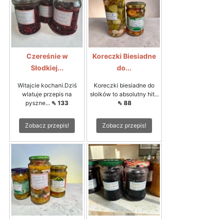
Czereśnie w
Koreczki Biesiadne
Słodkiej...
do...
Witajcie kochani.Dziś
Koreczki biesiadne do
wlatuje przepis na
słoików to absolutny hit...
pyszne...
⇖ 133
⇖ 88
Zobacz przepis!
Zobacz przepis!