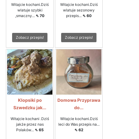
Witajcie kochani.Dziś
Witajcie kochani.Dziś
wlatuje szybki
wlatuje sezonowy
,smaczny...
⇖ 70
przepis...
⇖ 60
Zobacz przepis!
Zobacz przepis!
Klopsiki po
Domowa Przyprawa
Szwedzku jak...
do...
Witajcie kochani .Dziś
Witajcie kochani.Dziś
jakże przez nas
leci do Was przepis na...
Polaków...
⇖ 65
⇖ 62