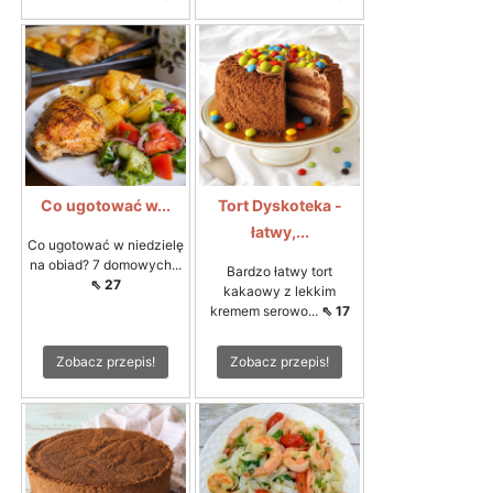
Co ugotować w...
Tort Dyskoteka -
łatwy,...
Co ugotować w niedzielę
na obiad? 7 domowych...
Bardzo łatwy tort
⇖ 27
kakaowy z lekkim
kremem serowo...
⇖ 17
Zobacz przepis!
Zobacz przepis!