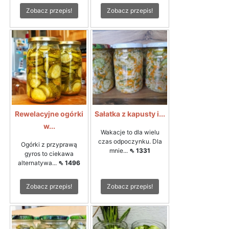
Zobacz przepis!
Zobacz przepis!
Rewelacyjne ogórki
Sałatka z kapusty i...
w...
Wakacje to dla wielu
czas odpoczynku. Dla
Ogórki z przyprawą
mnie...
⇖ 1331
gyros to ciekawa
alternatywa...
⇖ 1496
Zobacz przepis!
Zobacz przepis!