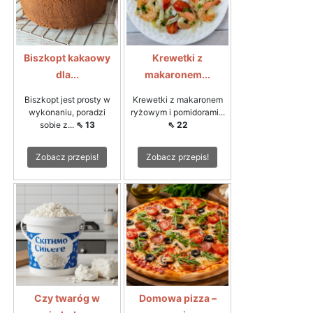
Biszkopt kakaowy
Krewetki z
dla...
makaronem...
Biszkopt jest prosty w
Krewetki z makaronem
wykonaniu, poradzi
ryżowym i pomidorami...
sobie z...
⇖ 13
⇖ 22
Zobacz przepis!
Zobacz przepis!
Czy twaróg w
Domowa pizza –