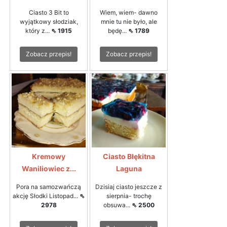
Ciasto 3 Bit to
Wiem, wiem- dawno
wyjątkowy słodziak,
mnie tu nie było, ale
który z...
⇖ 1915
będę...
⇖ 1789
Zobacz przepis!
Zobacz przepis!
Kremowy
Ciasto Błękitna
Waniliowiec z...
Laguna
Pora na samozwańczą
Dzisiaj ciasto jeszcze z
akcję Słodki Listopad...
⇖
sierpnia- trochę
2978
obsuwa...
⇖ 2500