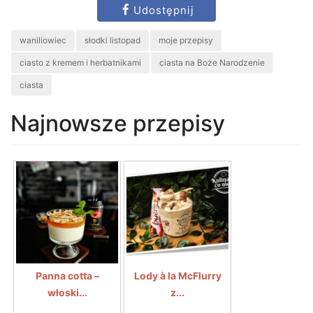
Udostępnij
waniliowiec
słodki listopad
moje przepisy
ciasto z kremem i herbatnikami
ciasta na Boże Narodzenie
ciasta
Najnowsze przepisy
Panna cotta –
Lody à la McFlurry
włoski...
z...