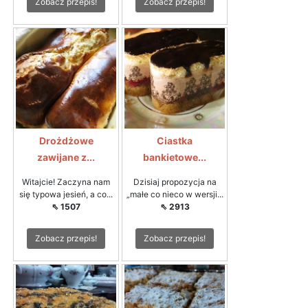
Zobacz przepis!
Zobacz przepis!
Drożdżowe
Ciastka
zawijane z...
bankietowe...
Witajcie! Zaczyna nam
Dzisiaj propozycja na
się typowa jesień, a co...
„małe co nieco w wersji...
⇖ 1507
⇖ 2913
Zobacz przepis!
Zobacz przepis!