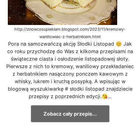
http://znowcosupieklam.blogspot.com/2023/11/kremowy-
waniliowiec-z-herbatnikiem.html
Pora na samozwańczą akcję Słodki Listopad 😊 Jak
co roku przychodzę do Was z kilkoma przepisami na
świąteczne ciasta i osłodzenie listopadowej słoty.
Pierwsze z nich to kremowy, waniliowy przekładaniec
z herbatnikiem nasączony ponczem kawowym z
whisky, lukrem i kruchą posypką. A wpisując w
blogową wyszukiwarkę # słodki listopad znajdziecie
przepisy z poprzednich edycji.😘...
Zobacz cały przepis...