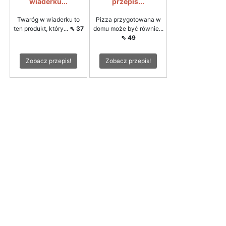
wiaderku...
przepis...
Twaróg w wiaderku to
Pizza przygotowana w
ten produkt, który...
⇖ 37
domu może być równie...
⇖ 49
Zobacz przepis!
Zobacz przepis!