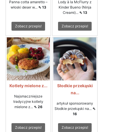
Panna cotta amaretto –
Lody à la McFlurry z
włoski deser w...
⇖ 13
Kinder Bueno (Ninja
Creami)...
⇖ 13
Zobacz przepis!
Zobacz przepis!
Kotlety mielone z...
Słodkie przekąski
na...
Najsmaczniejsze
tradycyjne kotlety
artykuł sponsorowany
mielone z...
⇖ 26
Słodkie przekąski na...
⇖
16
Zobacz przepis!
Zobacz przepis!