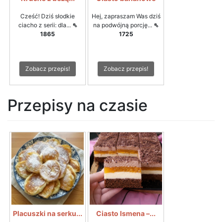
Cześć! Dziś słodkie
Hej, zapraszam Was dziś
ciacho z serii: dla...
⇖
na podwójną porcję...
⇖
1865
1725
Zobacz przepis!
Zobacz przepis!
Przepisy na czasie
Placuszki na serku...
Ciasto Ismena –...