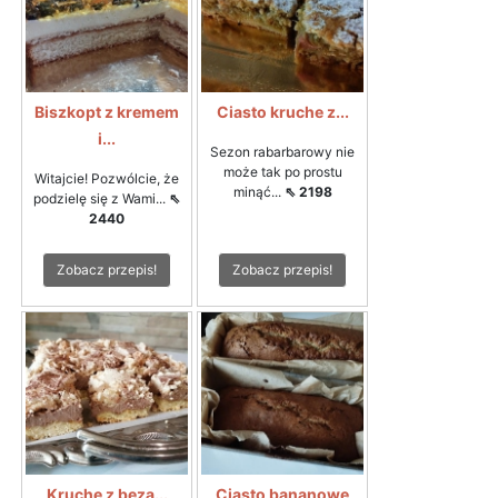
Biszkopt z kremem
Ciasto kruche z...
i...
Sezon rabarbarowy nie
może tak po prostu
Witajcie! Pozwólcie, że
minąć...
⇖ 2198
podzielę się z Wami...
⇖
2440
Zobacz przepis!
Zobacz przepis!
Kruche z bezą...
Ciasto bananowe