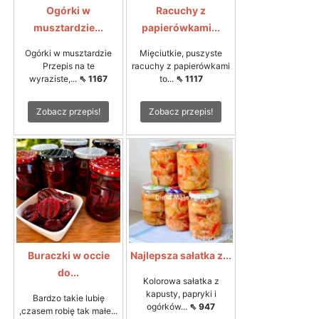
Ogórki w
Racuchy z
musztardzie...
papierówkami...
Ogórki w musztardzie
Mięciutkie, puszyste
Przepis na te
racuchy z papierówkami
wyraziste,...
⇖ 1167
to...
⇖ 1117
Zobacz przepis!
Zobacz przepis!
Buraczki w occie
Najlepsza sałatka z...
do...
Kolorowa sałatka z
kapusty, papryki i
Bardzo takie lubię
ogórków...
⇖ 947
,czasem robię tak małe...