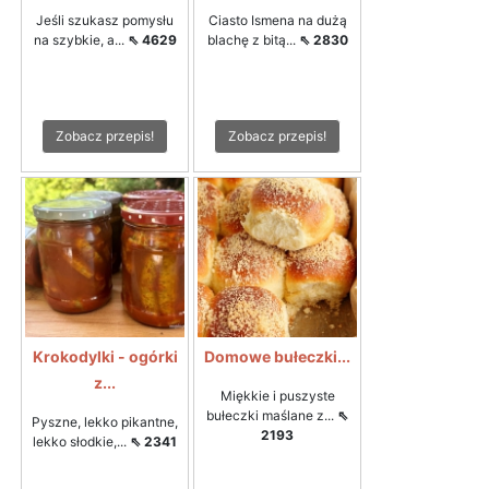
Jeśli szukasz pomysłu
Ciasto Ismena na dużą
na szybkie, a...
⇖ 4629
blachę z bitą...
⇖ 2830
Zobacz przepis!
Zobacz przepis!
Krokodylki - ogórki
Domowe bułeczki...
z...
Miękkie i puszyste
bułeczki maślane z...
⇖
Pyszne, lekko pikantne,
2193
lekko słodkie,...
⇖ 2341