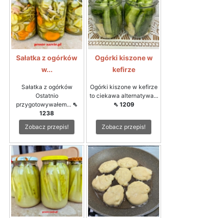
Sałatka z ogórków
Ogórki kiszone w
w...
kefirze
Sałatka z ogórków
Ogórki kiszone w kefirze
Ostatnio
to ciekawa alternatywa...
przygotowywałem...
⇖
⇖ 1209
1238
Zobacz przepis!
Zobacz przepis!