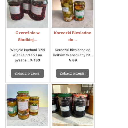
Czereśnie w
Koreczki Biesiadne
Słodkiej...
do...
Witajcie kochani.Dziś
Koreczki biesiadne do
wlatuje przepis na
słoików to absolutny hit...
pyszne...
⇖ 133
⇖ 89
Zobacz przepis!
Zobacz przepis!