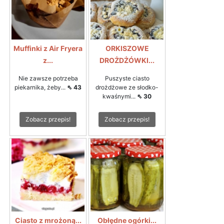
Muffinki z Air Fryera
ORKISZOWE
z...
DROŻDŻÓWKI...
Nie zawsze potrzeba
Puszyste ciasto
piekarnika, żeby...
⇖ 43
drożdżowe ze słodko-
kwaśnymi...
⇖ 30
Zobacz przepis!
Zobacz przepis!
Ciasto z mrożoną...
Obłędne ogórki...