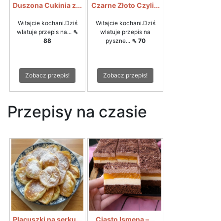
Duszona Cukinia z...
Czarne Złoto Czyli...
Witajcie kochani.Dziś
Witajcie kochani.Dziś
wlatuje przepis na...
⇖
wlatuje przepis na
88
pyszne...
⇖ 70
Zobacz przepis!
Zobacz przepis!
Przepisy na czasie
Placuszki na serku...
Ciasto Ismena –...