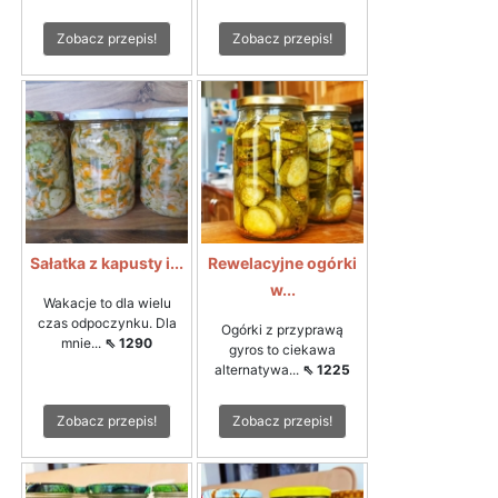
Zobacz przepis!
Zobacz przepis!
Sałatka z kapusty i...
Rewelacyjne ogórki
w...
Wakacje to dla wielu
czas odpoczynku. Dla
Ogórki z przyprawą
mnie...
⇖ 1290
gyros to ciekawa
alternatywa...
⇖ 1225
Zobacz przepis!
Zobacz przepis!