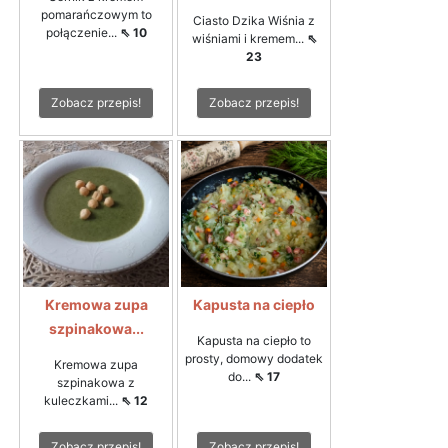
pomarańczowym to
Ciasto Dzika Wiśnia z
połączenie...
⇖ 10
wiśniami i kremem...
⇖
23
Zobacz przepis!
Zobacz przepis!
Kremowa zupa
Kapusta na ciepło
szpinakowa...
Kapusta na ciepło to
prosty, domowy dodatek
Kremowa zupa
do...
⇖ 17
szpinakowa z
kuleczkami...
⇖ 12
Zobacz przepis!
Zobacz przepis!