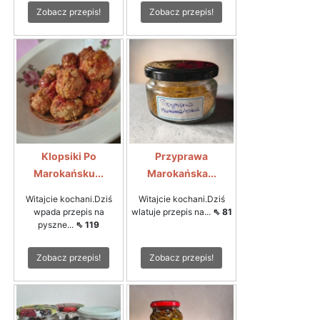
Zobacz przepis!
Zobacz przepis!
Klopsiki Po
Przyprawa
Marokańsku...
Marokańska...
Witajcie kochani.Dziś
Witajcie kochani.Dziś
wpada przepis na
wlatuje przepis na...
⇖ 81
pyszne...
⇖ 119
Zobacz przepis!
Zobacz przepis!