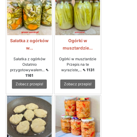
Sałatka z ogórków
Ogórki w
w...
musztardzie...
Sałatka z ogórków
Ogórki w musztardzie
Ostatnio
Przepis na te
przygotowywałem...
⇖
wyraziste,...
⇖ 1131
1161
Zobacz przepis!
Zobacz przepis!