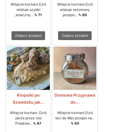
Witajcie kochani.Dziś
Witajcie kochani.Dziś
wlatuje szybki
wlatuje sezonowy
,smaczny...
⇖ 71
przepis...
⇖ 60
Zobacz przepis!
Zobacz przepis!
Klopsiki po
Domowa Przyprawa
Szwedzku jak...
do...
Witajcie kochani .Dziś
Witajcie kochani.Dziś
jakże przez nas
leci do Was przepis na...
Polaków...
⇖ 67
⇖ 65