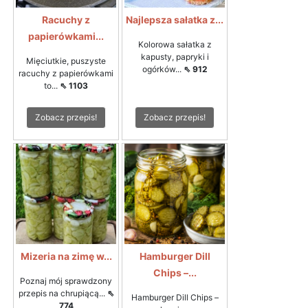
Racuchy z
Najlepsza sałatka z...
papierówkami...
Kolorowa sałatka z
kapusty, papryki i
Mięciutkie, puszyste
ogórków...
⇖ 912
racuchy z papierówkami
to...
⇖ 1103
Zobacz przepis!
Zobacz przepis!
Mizeria na zimę w...
Hamburger Dill
Chips –...
Poznaj mój sprawdzony
przepis na chrupiącą...
⇖
Hamburger Dill Chips –
774