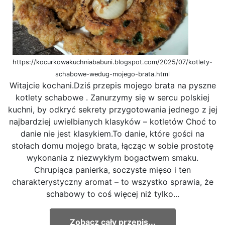
https://kocurkowakuchniababuni.blogspot.com/2025/07/kotlety-
schabowe-wedug-mojego-brata.html
Witajcie kochani.Dziś przepis mojego brata na pyszne
kotlety schabowe . Zanurzymy się w sercu polskiej
kuchni, by odkryć sekrety przygotowania jednego z jej
najbardziej uwielbianych klasyków – kotletów Choć to
danie nie jest klasykiem.To danie, które gości na
stołach domu mojego brata, łącząc w sobie prostotę
wykonania z niezwykłym bogactwem smaku.
Chrupiąca panierka, soczyste mięso i ten
charakterystyczny aromat – to wszystko sprawia, że
schabowy to coś więcej niż tylko...
Zobacz cały przepis...