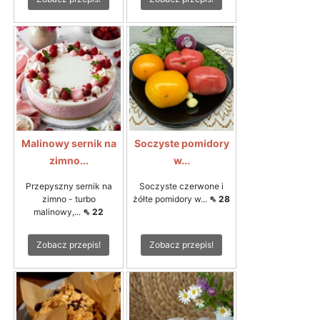
Malinowy sernik na
Soczyste pomidory
zimno...
w...
Przepyszny sernik na
Soczyste czerwone i
zimno - turbo
żółte pomidory w...
⇖ 28
malinowy,...
⇖ 22
Zobacz przepis!
Zobacz przepis!