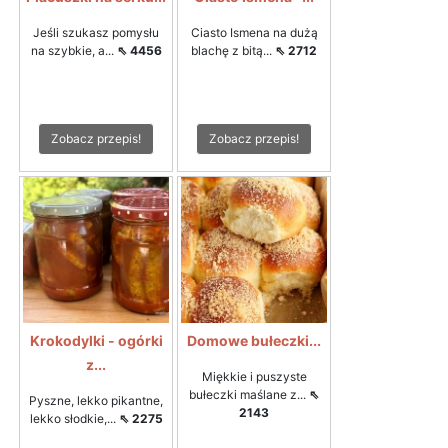
Jeśli szukasz pomysłu
Ciasto Ismena na dużą
na szybkie, a...
⇖ 4456
blachę z bitą...
⇖ 2712
Zobacz przepis!
Zobacz przepis!
Krokodylki - ogórki
Domowe bułeczki...
z...
Miękkie i puszyste
bułeczki maślane z...
⇖
Pyszne, lekko pikantne,
2143
lekko słodkie,...
⇖ 2275