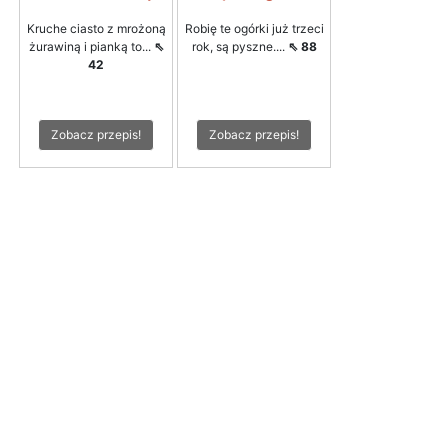
Kruche ciasto z mrożoną
Robię te ogórki już trzeci
żurawiną i pianką to...
⇖
rok, są pyszne....
⇖ 88
42
Zobacz przepis!
Zobacz przepis!