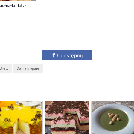
is-na-kotlety-
Udostępnij
otlety
Dania mięsne