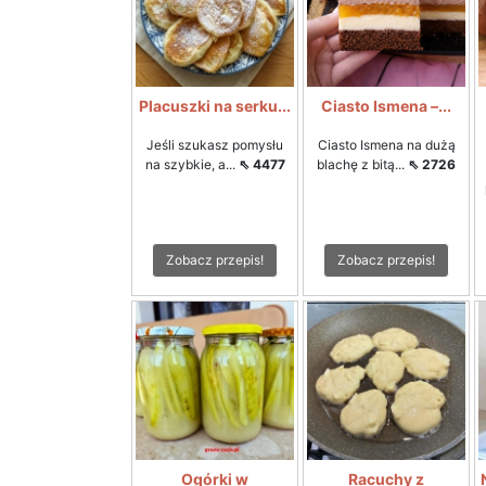
Placuszki na serku...
Ciasto Ismena –...
Jeśli szukasz pomysłu
Ciasto Ismena na dużą
na szybkie, a...
⇖ 4477
blachę z bitą...
⇖ 2726
Zobacz przepis!
Zobacz przepis!
Ogórki w
Racuchy z