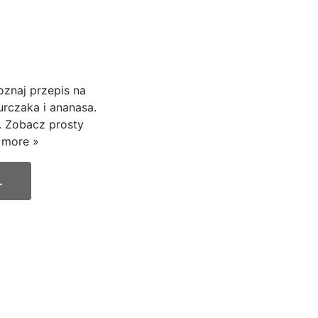
znaj przepis na
urczaka i ananasa.
y. Zobacz prosty
 more »
.