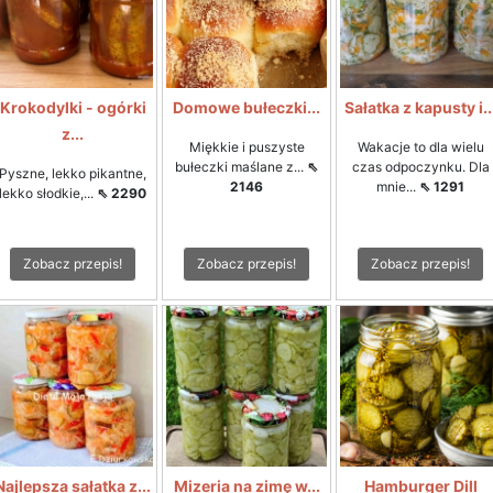
Krokodylki - ogórki
Domowe bułeczki...
Sałatka z kapusty i..
z...
Miękkie i puszyste
Wakacje to dla wielu
bułeczki maślane z...
⇖
czas odpoczynku. Dla
Pyszne, lekko pikantne,
2146
mnie...
⇖ 1291
lekko słodkie,...
⇖ 2290
Zobacz przepis!
Zobacz przepis!
Zobacz przepis!
Najlepsza sałatka z...
Mizeria na zimę w...
Hamburger Dill