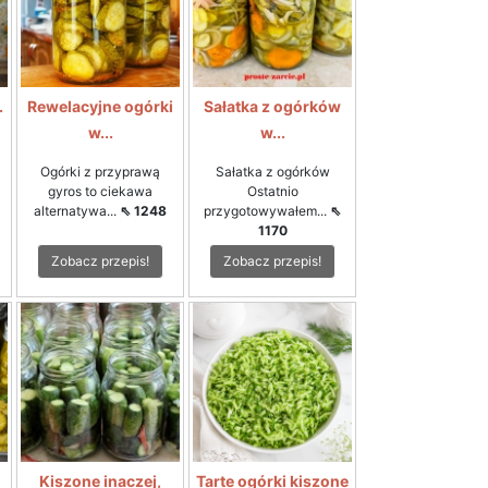
.
Rewelacyjne ogórki
Sałatka z ogórków
w...
w...
Ogórki z przyprawą
Sałatka z ogórków
gyros to ciekawa
Ostatnio
alternatywa...
⇖ 1248
przygotowywałem...
⇖
1170
Zobacz przepis!
Zobacz przepis!
Kiszone inaczej,
Tarte ogórki kiszone