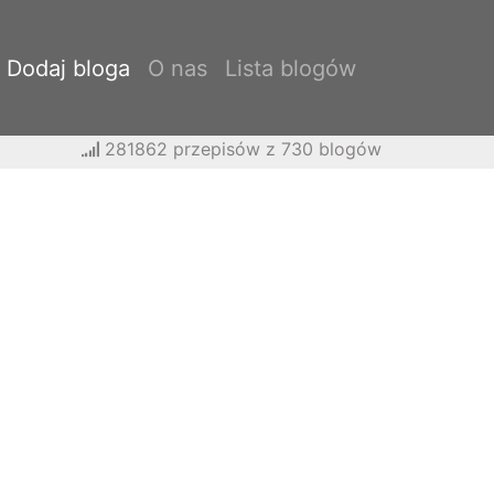
Dodaj bloga
O nas
Lista blogów
281862 przepisów z 730 blogów