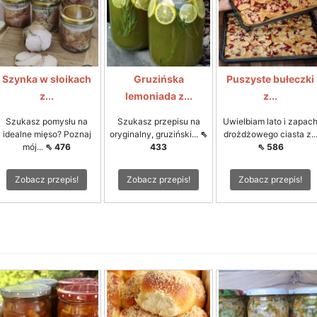
Szynka w słoikach
Gruzińska
Puszyste bułeczki
z...
lemoniada z...
z...
Szukasz pomysłu na
Szukasz przepisu na
Uwielbiam lato i zapac
idealne mięso? Poznaj
oryginalny, gruziński...
⇖
drożdżowego ciasta z..
mój...
⇖ 476
433
⇖ 586
Zobacz przepis!
Zobacz przepis!
Zobacz przepis!