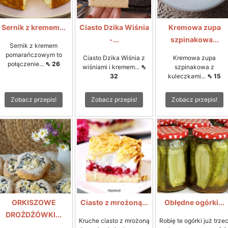
Sernik z kremem...
Ciasto Dzika Wiśnia
Kremowa zupa
-...
szpinakowa...
Sernik z kremem
pomarańczowym to
Ciasto Dzika Wiśnia z
Kremowa zupa
połączenie...
⇖ 26
wiśniami i kremem...
⇖
szpinakowa z
32
kuleczkami...
⇖ 15
Zobacz przepis!
Zobacz przepis!
Zobacz przepis!
ORKISZOWE
Ciasto z mrożoną...
Obłędne ogórki...
DROŻDŻÓWKI...
Kruche ciasto z mrożoną
Robię te ogórki już trzec