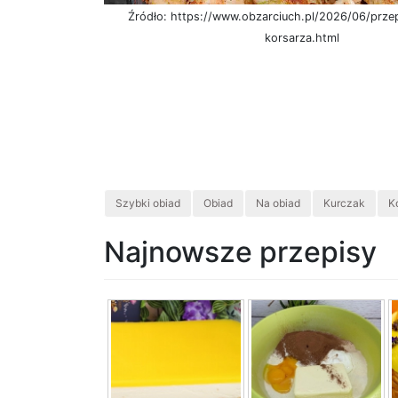
Źródło: https://www.obzarciuch.pl/2026/06/przep
korsarza.html
Szybki obiad
Obiad
Na obiad
Kurczak
K
Najnowsze przepisy