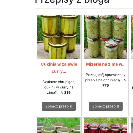
Cukinia w zalewie
Mizeria na zimę w...
curry...
Poznaj mój sprawdzony
przepis na chrupiącą...
⇖
Szukasz chrupiącej
775
cukinii w curry na
zimę?...
⇖ 319
Zobacz przepis!
Zobacz przepis!