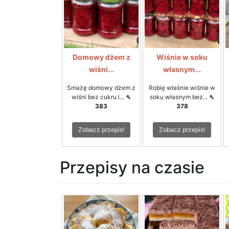
Domowy dżem z
Wiśnie w soku
wiśni...
własnym...
Smażę domowy dżem z
Robię właśnie wiśnie w
wiśni bez cukru i...
⇖
soku własnym bez...
⇖
383
378
Zobacz przepis!
Zobacz przepis!
Przepisy na czasie