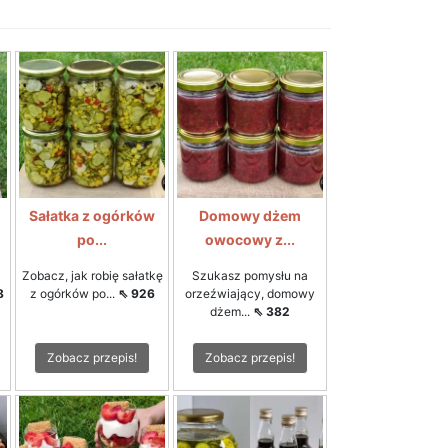
Sałatka z ogórków
Domowy dżem
po...
owocowy z...
Zobacz, jak robię sałatkę
Szukasz pomysłu na
8
z ogórków po...
⇖ 926
orzeźwiający, domowy
dżem...
⇖ 382
Zobacz przepis!
Zobacz przepis!