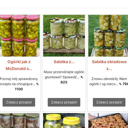
Ogórki jak z
Sałatka z...
Sałatka obiadowa
McDonald s...
z...
Masz przerośnięte ogórki
gruntowe? Sprawdź...
⇖
Poznaj mój sprawdzony
Znowu obrodziły Wam
625
przepis na chrupiące...
⇖
ogórki i są nieco...
⇖ 79
1100
Zobacz przepis!
Zobacz przepis!
Zobacz przepis!