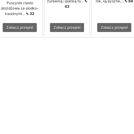
żurawiną i pianką to...
⇖
rok, są pyszne....
⇖ 94
Puszyste ciasto
43
drożdżowe ze słodko-
kwaśnymi...
⇖ 32
Zobacz przepis!
Zobacz przepis!
Zobacz przepis!