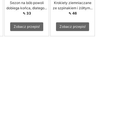
Sezon na bób powoli
Krokiety ziemniaczane
dobiega końca, dlatego...
ze szpinakiem i żółtym...
⇖ 33
⇖ 46
Zobacz przepis!
Zobacz przepis!