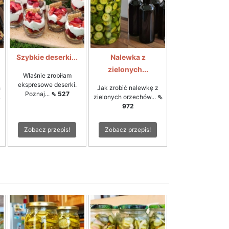
Szybkie deserki...
Nalewka z
zielonych...
Właśnie zrobiłam
ekspresowe deserki.
h
Jak zrobić nalewkę z
Poznaj...
⇖ 527
.
zielonych orzechów...
⇖
972
Zobacz przepis!
Zobacz przepis!