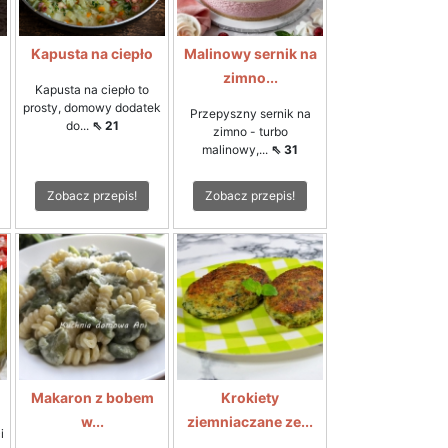
Kapusta na ciepło
Malinowy sernik na
zimno...
Kapusta na ciepło to
prosty, domowy dodatek
Przepyszny sernik na
do...
⇖ 21
zimno - turbo
malinowy,...
⇖ 31
Zobacz przepis!
Zobacz przepis!
Makaron z bobem
Krokiety
w...
ziemniaczane ze...
i