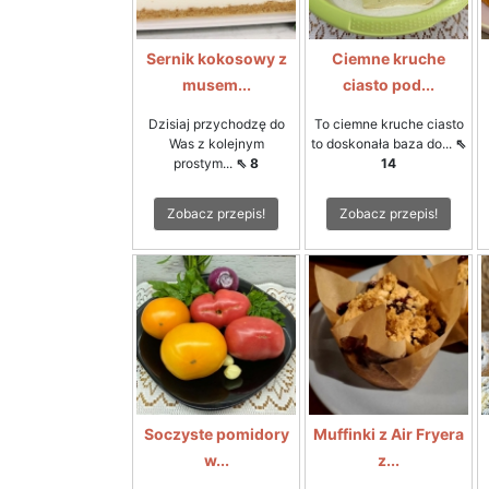
Sernik kokosowy z
Ciemne kruche
musem...
ciasto pod...
Dzisiaj przychodzę do
To ciemne kruche ciasto
Was z kolejnym
to doskonała baza do...
⇖
prostym...
⇖ 8
14
Zobacz przepis!
Zobacz przepis!
Soczyste pomidory
Muffinki z Air Fryera
w...
z...