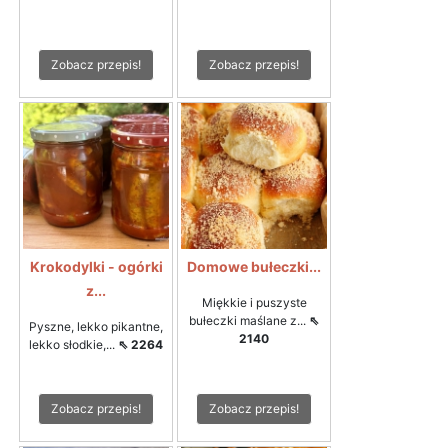
Zobacz przepis!
Zobacz przepis!
Krokodylki - ogórki
Domowe bułeczki...
z...
Miękkie i puszyste
bułeczki maślane z...
⇖
Pyszne, lekko pikantne,
2140
lekko słodkie,...
⇖ 2264
Zobacz przepis!
Zobacz przepis!