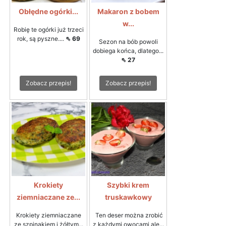
Obłędne ogórki...
Makaron z bobem
w...
Robię te ogórki już trzeci
rok, są pyszne....
⇖ 69
Sezon na bób powoli
dobiega końca, dlatego...
⇖ 27
Zobacz przepis!
Zobacz przepis!
Krokiety
Szybki krem
ziemniaczane ze...
truskawkowy
Krokiety ziemniaczane
Ten deser można zrobić
ze szpinakiem i żółtym...
z każdymi owocami ale...