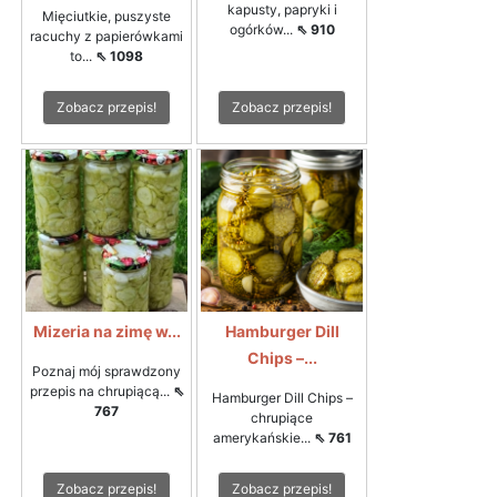
kapusty, papryki i
Mięciutkie, puszyste
ogórków...
⇖ 910
racuchy z papierówkami
to...
⇖ 1098
Zobacz przepis!
Zobacz przepis!
Mizeria na zimę w...
Hamburger Dill
Chips –...
Poznaj mój sprawdzony
przepis na chrupiącą...
⇖
Hamburger Dill Chips –
767
chrupiące
amerykańskie...
⇖ 761
Zobacz przepis!
Zobacz przepis!