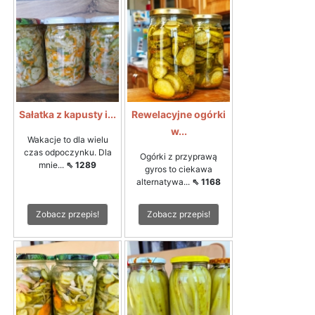
Sałatka z kapusty i...
Rewelacyjne ogórki
w...
Wakacje to dla wielu
czas odpoczynku. Dla
Ogórki z przyprawą
mnie...
⇖ 1289
gyros to ciekawa
alternatywa...
⇖ 1168
Zobacz przepis!
Zobacz przepis!