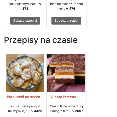
soku własnym bez...
⇖
idealne mięso? Poznaj
378
mój...
⇖ 476
Zobacz przepis!
Zobacz przepis!
Przepisy na czasie
Placuszki na serku...
Ciasto Ismena –...
Jeśli szukasz pomysłu
Ciasto Ismena na dużą
na szybkie, a...
⇖ 4429
blachę z bitą...
⇖ 2697