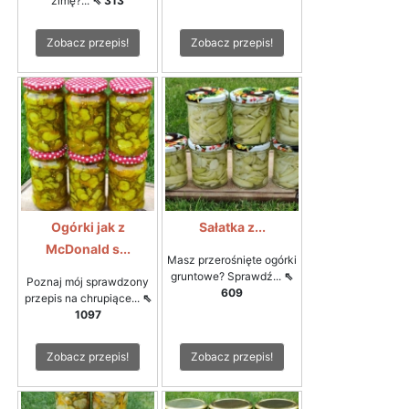
zimę?...
⇖ 313
Zobacz przepis!
Zobacz przepis!
Ogórki jak z
Sałatka z...
McDonald s...
Masz przerośnięte ogórki
gruntowe? Sprawdź...
⇖
Poznaj mój sprawdzony
609
przepis na chrupiące...
⇖
1097
Zobacz przepis!
Zobacz przepis!