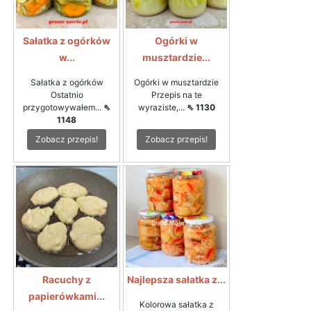
Sałatka z ogórków
Ogórki w
w...
musztardzie...
Sałatka z ogórków
Ogórki w musztardzie
Ostatnio
Przepis na te
przygotowywałem...
⇖
wyraziste,...
⇖ 1130
1148
Zobacz przepis!
Zobacz przepis!
Racuchy z
Najlepsza sałatka z...
papierówkami...
Kolorowa sałatka z