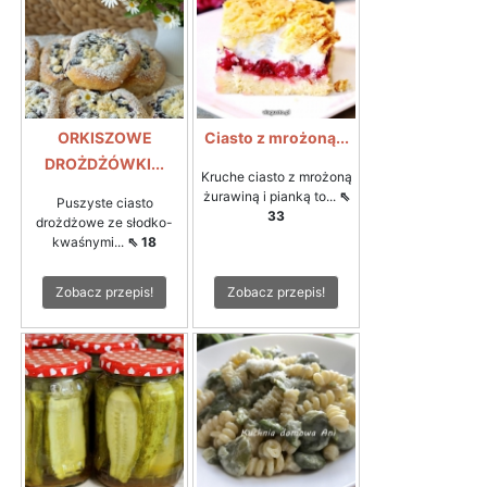
ORKISZOWE
Ciasto z mrożoną...
DROŻDŻÓWKI...
Kruche ciasto z mrożoną
żurawiną i pianką to...
⇖
Puszyste ciasto
33
drożdżowe ze słodko-
kwaśnymi...
⇖ 18
Zobacz przepis!
Zobacz przepis!