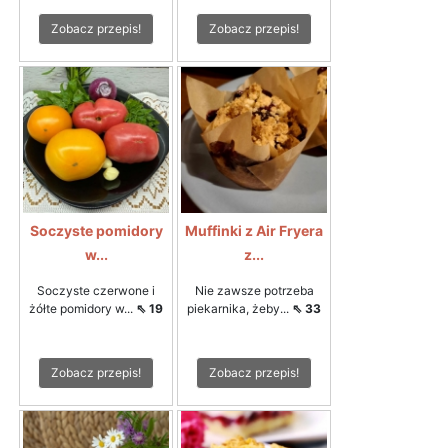
Zobacz przepis!
Zobacz przepis!
Soczyste pomidory
Muffinki z Air Fryera
w...
z...
Soczyste czerwone i
Nie zawsze potrzeba
żółte pomidory w...
⇖ 19
piekarnika, żeby...
⇖ 33
Zobacz przepis!
Zobacz przepis!