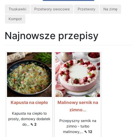
Truskawki
Przetwory owocowe
Przetwory
Na zimę
Kompot
Najnowsze przepisy
Kapusta na ciepło
Malinowy sernik na
zimno...
Kapusta na ciepło to
prosty, domowy dodatek
Przepyszny sernik na
do...
⇖ 2
zimno - turbo
malinowy,...
⇖ 12