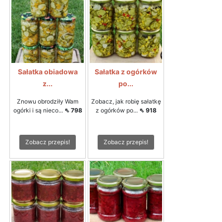
Sałatka obiadowa
Sałatka z ogórków
z...
po...
Znowu obrodziły Wam
Zobacz, jak robię sałatkę
ogórki i są nieco...
⇖ 798
z ogórków po...
⇖ 918
Zobacz przepis!
Zobacz przepis!