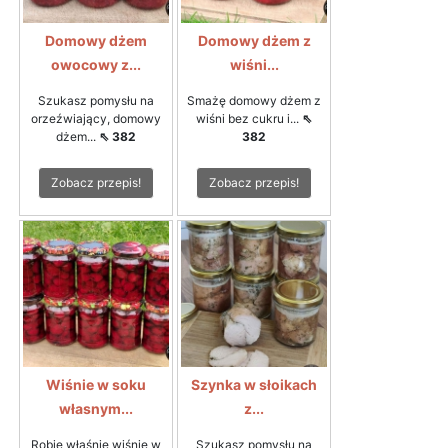
Domowy dżem
Domowy dżem z
owocowy z...
wiśni...
Szukasz pomysłu na
Smażę domowy dżem z
orzeźwiający, domowy
wiśni bez cukru i...
⇖
dżem...
⇖ 382
382
Zobacz przepis!
Zobacz przepis!
Wiśnie w soku
Szynka w słoikach
własnym...
z...
Robię właśnie wiśnie w
Szukasz pomysłu na