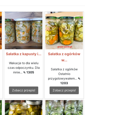
i
Sałatka z kapusty i...
Sałatka z ogórków
w...
Wakacje to dla wielu
czas odpoczynku. Dla
Sałatka z ogórków
mnie...
⇖ 1305
Ostatnio
przygotowywałem...
⇖
1203
Zobacz przepis!
Zobacz przepis!