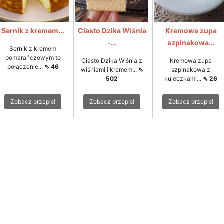
Sernik z kremem...
Ciasto Dzika Wiśnia
Kremowa zupa
-...
szpinakowa...
Sernik z kremem
pomarańczowym to
Ciasto Dzika Wiśnia z
Kremowa zupa
połączenie...
⇖ 46
wiśniami i kremem...
⇖
szpinakowa z
502
kuleczkami...
⇖ 26
Zobacz przepis!
Zobacz przepis!
Zobacz przepis!