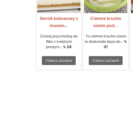
Sernik kokosowy z
Ciemne kruche
musem...
ciasto pod...
Dzisiaj przychodzę do
To ciemne kruche ciasto
Was z kolejnym
to doskonała baza do...
⇖
prostym...
⇖ 28
31
Zobacz przepis!
Zobacz przepis!