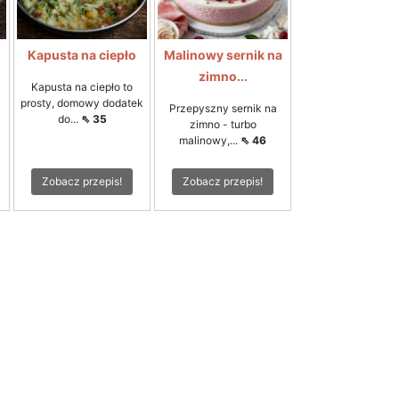
Kapusta na ciepło
Malinowy sernik na
zimno...
Kapusta na ciepło to
prosty, domowy dodatek
Przepyszny sernik na
do...
⇖ 35
zimno - turbo
malinowy,...
⇖ 46
Zobacz przepis!
Zobacz przepis!