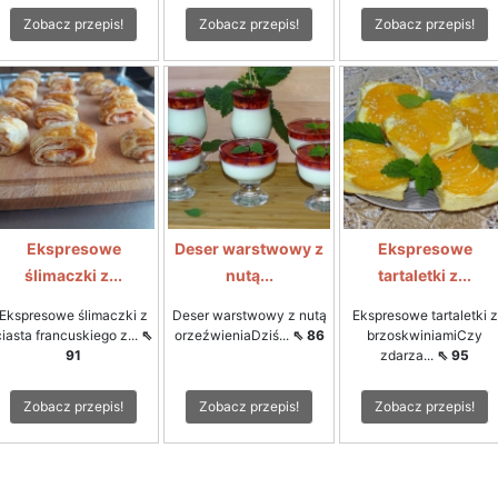
Zobacz przepis!
Zobacz przepis!
Zobacz przepis!
Ekspresowe
Deser warstwowy z
Ekspresowe
ślimaczki z...
nutą...
tartaletki z...
Ekspresowe ślimaczki z
Deser warstwowy z nutą
Ekspresowe tartaletki z
ciasta francuskiego z...
⇖
orzeźwieniaDziś...
⇖ 86
brzoskwiniamiCzy
91
zdarza...
⇖ 95
Zobacz przepis!
Zobacz przepis!
Zobacz przepis!