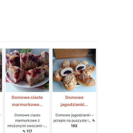
Domowe ciasto
Domowe
marmurkowe...
jagodzianki...
.
Domowe ciasto
Domowe jagodzianki –
marmurkowe z
przepis na puszyste i...
⇖
mrożonymi owocami –...
102
⇖ 117