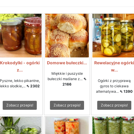
Krokodylki - ogórki
Domowe bułeczki...
Rewelacyjne ogórk
z...
w...
Miękkie i puszyste
bułeczki maślane z...
⇖
Pyszne, lekko pikantne,
Ogórki z przyprawą
2166
lekko słodkie,...
⇖ 2302
gyros to ciekawa
alternatywa...
⇖ 1390
Zobacz przepis!
Zobacz przepis!
Zobacz przepis!