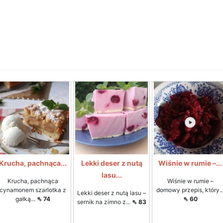
Krucha, pachnąca...
Lekki deser z nutą
Wiśnie w rumie –...
lasu...
Krucha, pachnąca
Wiśnie w rumie –
cynamonem szarlotka z
domowy przepis, który..
Lekki deser z nutą lasu –
gałką...
⇖ 74
⇖ 60
sernik na zimno z...
⇖ 83