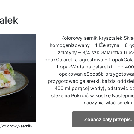
alek
Kolorowy sernik krysztalek Skła
homogenizowany – 1 lŻelatyna – 8 
żelatyny – 3/4 szklGalaretka tru
opakGalaretka agrestowa – 1 opakGala
1 opakWoda na galaretki – po 400
opakowanieSposób przygotowan
przygotować galaretki, każdą oddziel
400 ml gorącej wody), odstawić d
stężenia.Pokroić w kostkę.Następni
naczynia wlać serek i..
Zobacz cały przepis..
/kolorowy-sernik-