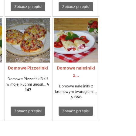
Zobacz przepis!
Zobacz przepis!
Domowe Pizzerinki
Domowe naleśniki
z...
Domowe PizzerinkiDziś
w mojej kuchni unosił...
⇖
Domowe naleśniki z
147
kremowym twarogiem i...
⇖ 656
Zobacz przepis!
Zobacz przepis!