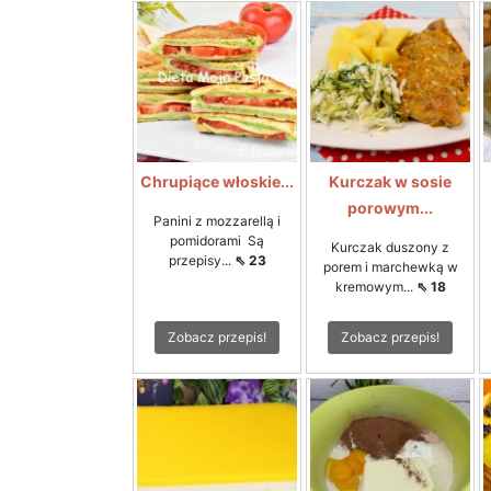
Chrupiące włoskie...
Kurczak w sosie
porowym...
Panini z mozzarellą i
pomidorami Są
Kurczak duszony z
przepisy...
⇖ 23
porem i marchewką w
kremowym...
⇖ 18
Zobacz przepis!
Zobacz przepis!