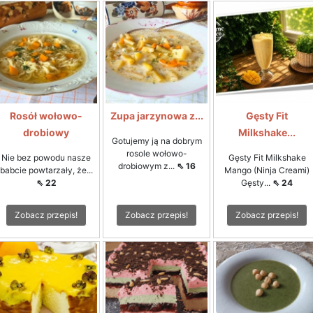
Rosół wołowo-
Zupa jarzynowa z...
Gęsty Fit
drobiowy
Milkshake...
Gotujemy ją na dobrym
rosole wołowo-
Nie bez powodu nasze
Gęsty Fit Milkshake
drobiowym z...
⇖ 16
babcie powtarzały, że...
Mango (Ninja Creami)
⇖ 22
Gęsty...
⇖ 24
Zobacz przepis!
Zobacz przepis!
Zobacz przepis!