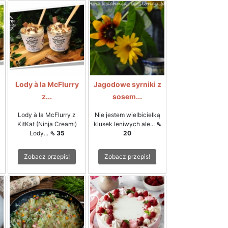
Lody à la McFlurry
Jagodowe syrniki z
z...
sosem...
Lody à la McFlurry z
Nie jestem wielbicielką
KitKat (Ninja Creami)
klusek leniwych ale...
⇖
Lody...
⇖ 35
20
Zobacz przepis!
Zobacz przepis!