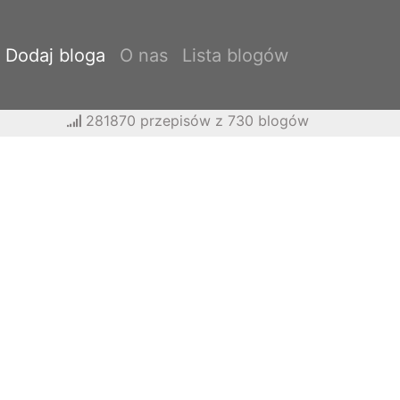
Dodaj bloga
O nas
Lista blogów
281870 przepisów z 730 blogów