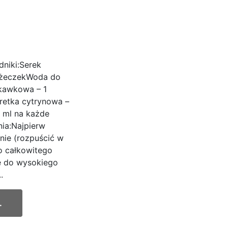
dniki:Serek
łyżeczekWoda do
skawkowa – 1
retka cytrynowa –
 ml na każde
ia:Najpierw
nie (rozpuścić w
o całkowitego
e do wysokiego
.
.