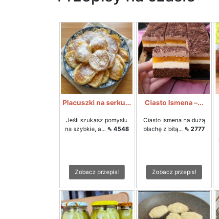
Placuszki na serku...
Ciasto Ismena –...
Jeśli szukasz pomysłu
Ciasto Ismena na dużą
na szybkie, a...
⇖ 4548
blachę z bitą...
⇖ 2777
Zobacz przepis!
Zobacz przepis!