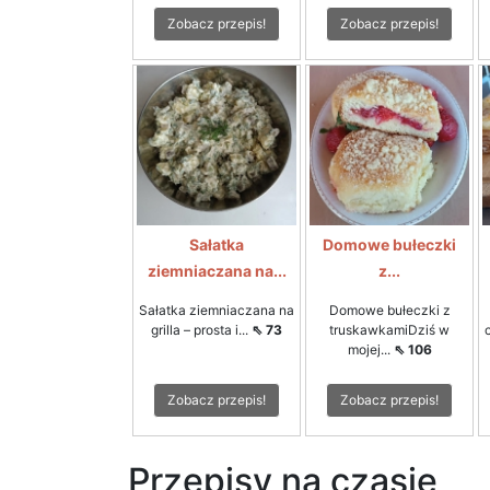
Zobacz przepis!
Zobacz przepis!
Sałatka
Domowe bułeczki
ziemniaczana na...
z...
Sałatka ziemniaczana na
Domowe bułeczki z
grilla – prosta i...
⇖ 73
truskawkamiDziś w
mojej...
⇖ 106
Zobacz przepis!
Zobacz przepis!
Przepisy na czasie