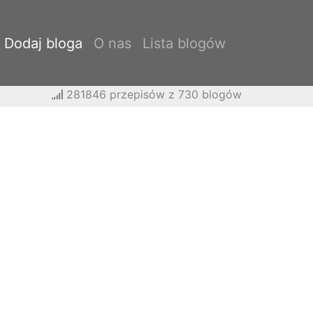
Dodaj bloga
O nas
Lista blogów
281846 przepisów z 730 blogów