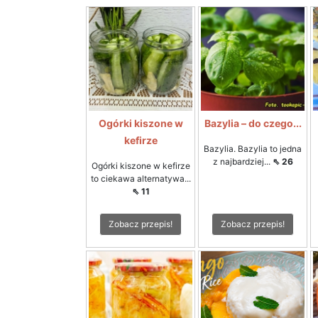
Ogórki kiszone w
Bazylia – do czego...
kefirze
Bazylia. Bazylia to jedna
z najbardziej...
⇖ 26
Ogórki kiszone w kefirze
to ciekawa alternatywa...
⇖ 11
Zobacz przepis!
Zobacz przepis!