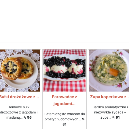
Bułki drożdżowe z...
Parowańce z
Zupa koperkowa z..
jagodami...
Domowe bułki
Bardzo aromatyczna i
drożdżowe z jagodami i
niezwykle sycąca –
Latem często wracam do
maślaną...
⇖ 96
zupa...
⇖ 91
prostych, domowych...
⇖
81