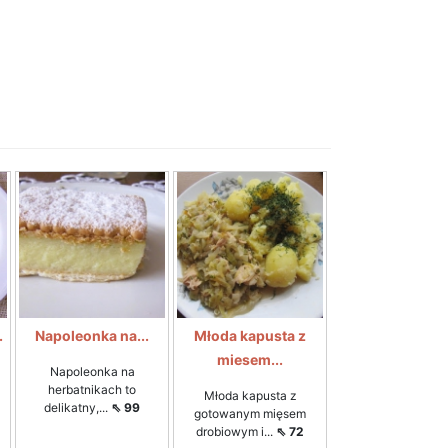
.
Napoleonka na...
Młoda kapusta z
miesem...
Napoleonka na
herbatnikach to
Młoda kapusta z
delikatny,...
⇖ 99
gotowanym mięsem
drobiowym i...
⇖ 72