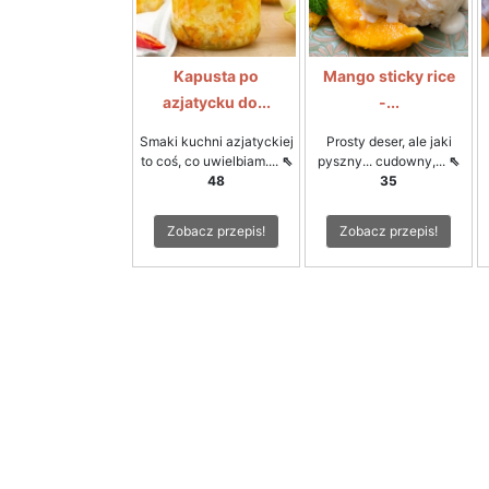
Kapusta po
Mango sticky rice
azjatycku do...
-...
Smaki kuchni azjatyckiej
Prosty deser, ale jaki
to coś, co uwielbiam....
⇖
pyszny... cudowny,...
⇖
48
35
Zobacz przepis!
Zobacz przepis!