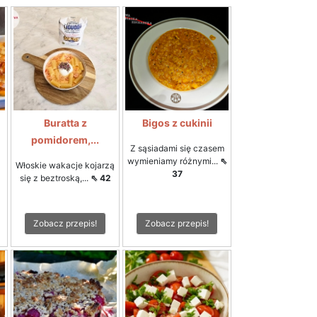
Buratta z
Bigos z cukinii
pomidorem,...
Z sąsiadami się czasem
wymieniamy różnymi...
⇖
Włoskie wakacje kojarzą
37
się z beztroską,...
⇖ 42
Zobacz przepis!
Zobacz przepis!