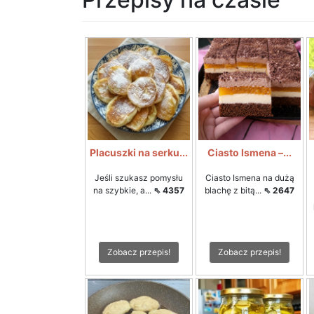
Placuszki na serku...
Ciasto Ismena –...
Jeśli szukasz pomysłu
Ciasto Ismena na dużą
na szybkie, a...
⇖ 4357
blachę z bitą...
⇖ 2647
Zobacz przepis!
Zobacz przepis!