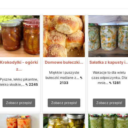
Krokodylki - ogórki
Domowe bułeczki...
Sałatka z kapusty i..
z...
Miękkie i puszyste
Wakacje to dla wielu
bułeczki maślane z...
⇖
czas odpoczynku. Dla
Pyszne, lekko pikantne,
2133
mnie...
⇖ 1281
lekko słodkie,...
⇖ 2245
Zobacz przepis!
Zobacz przepis!
Zobacz przepis!