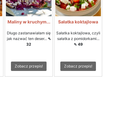
i
Maliny w kruchym...
Sałatka koktajlowa
Długo zastanawiałam się
Sałatka koktajlowa, czyli
jak nazwać ten deser...
⇖
sałatka z pomidorkami...
32
⇖ 49
Zobacz przepis!
Zobacz przepis!