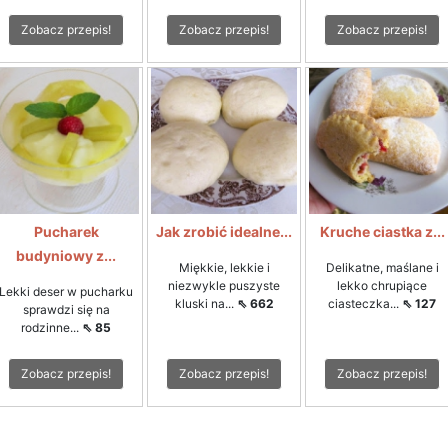
Zobacz przepis!
Zobacz przepis!
Zobacz przepis!
Pucharek
Jak zrobić idealne...
Kruche ciastka z...
budyniowy z...
Miękkie, lekkie i
Delikatne, maślane i
niezwykle puszyste
lekko chrupiące
Lekki deser w pucharku
kluski na...
⇖ 662
ciasteczka...
⇖ 127
sprawdzi się na
rodzinne...
⇖ 85
Zobacz przepis!
Zobacz przepis!
Zobacz przepis!