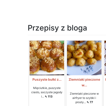
Przepisy z bloga
Puszyste bułki z...
Ziemniaki pieczone
w...
Mięciutkie, puszyste
ciasto, soczyste jagody
Ziemniaki pieczone w
i...
⇖ 113
airfryer to szybki i
prosty...
⇖ 77