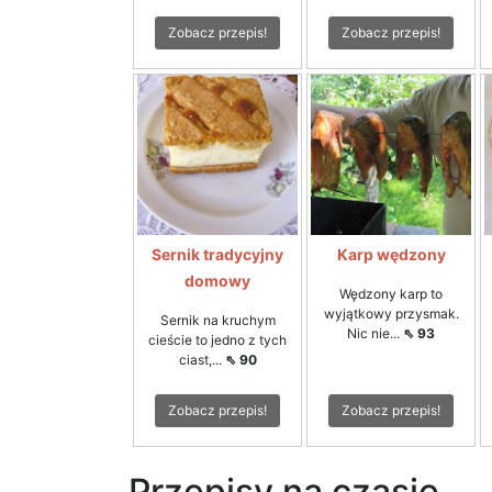
Zobacz przepis!
Zobacz przepis!
Sernik tradycyjny
Karp wędzony
domowy
Wędzony karp to
wyjątkowy przysmak.
Sernik na kruchym
Nic nie...
⇖ 93
cieście to jedno z tych
ciast,...
⇖ 90
Zobacz przepis!
Zobacz przepis!
Przepisy na czasie