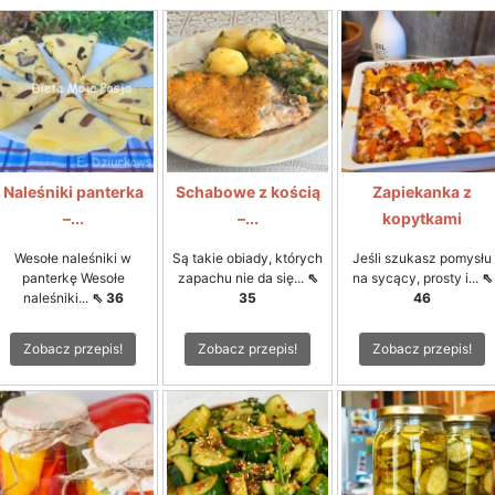
Naleśniki panterka
Schabowe z kością
Zapiekanka z
–...
–...
kopytkami
Wesołe naleśniki w
Są takie obiady, których
Jeśli szukasz pomysłu
panterkę Wesołe
zapachu nie da się...
⇖
na sycący, prosty i...
⇖
naleśniki...
⇖ 36
35
46
Zobacz przepis!
Zobacz przepis!
Zobacz przepis!