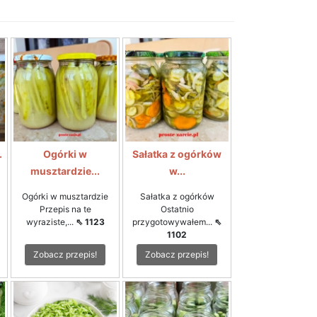
.
Ogórki w
Sałatka z ogórków
musztardzie...
w...
Ogórki w musztardzie
Sałatka z ogórków
Przepis na te
Ostatnio
wyraziste,...
⇖ 1123
przygotowywałem...
⇖
1102
Zobacz przepis!
Zobacz przepis!