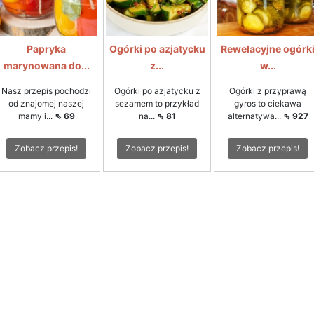
Papryka
Ogórki po azjatycku
Rewelacyjne ogórk
marynowana do...
z...
w...
Nasz przepis pochodzi
Ogórki po azjatycku z
Ogórki z przyprawą
od znajomej naszej
sezamem to przykład
gyros to ciekawa
mamy i...
⇖ 69
na...
⇖ 81
alternatywa...
⇖ 927
Zobacz przepis!
Zobacz przepis!
Zobacz przepis!