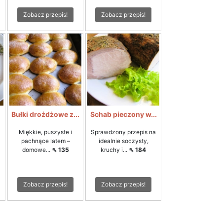
Zobacz przepis!
Zobacz przepis!
Bułki drożdżowe z...
Schab pieczony w...
Miękkie, puszyste i
Sprawdzony przepis na
pachnące latem –
idealnie soczysty,
domowe...
⇖ 135
kruchy i...
⇖ 184
Zobacz przepis!
Zobacz przepis!