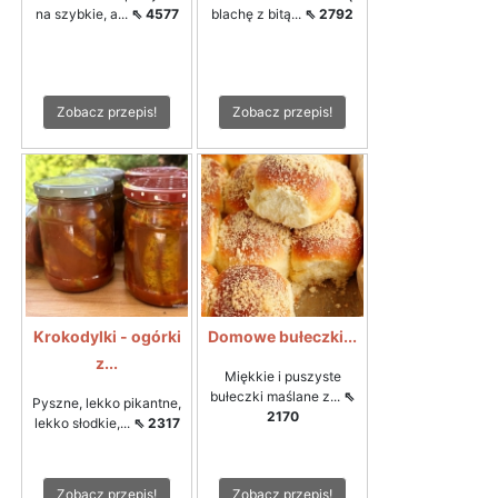
na szybkie, a...
⇖ 4577
blachę z bitą...
⇖ 2792
Zobacz przepis!
Zobacz przepis!
Krokodylki - ogórki
Domowe bułeczki...
z...
Miękkie i puszyste
bułeczki maślane z...
⇖
Pyszne, lekko pikantne,
2170
lekko słodkie,...
⇖ 2317
Zobacz przepis!
Zobacz przepis!