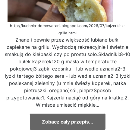
http://kuchnia-domowa-ani.blogspot.com/2026/07/kajzerki-z-
grilla.html
Znane i pewnie przez większość lubiane bułki
zapiekane na grillu. Wychodzą rekreacyjnie i świetnie
smakują do kiełbaski czy po prostu solo.Składniki:8-10
bułek kajzerek120 g masła w temperaturze
pokojowej3 ząbki czosnku - lub wedle uznania2-3
łyżki tartego żółtego sera - lub wedle uznania2-3 łyżki
posiekanej zieleniny (u mnie świeży koperek, natka
pietruszki, oregano)sól, pieprzSposób
przygotowania:1. Kajzerki naciąć od góry na kratkę.2.
W misce umieścić miękkie...
Zobacz cały przepis...