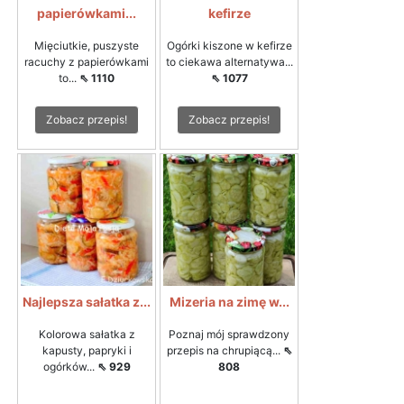
papierówkami...
kefirze
Mięciutkie, puszyste
Ogórki kiszone w kefirze
racuchy z papierówkami
to ciekawa alternatywa...
to...
⇖ 1110
⇖ 1077
Zobacz przepis!
Zobacz przepis!
Najlepsza sałatka z...
Mizeria na zimę w...
Kolorowa sałatka z
Poznaj mój sprawdzony
kapusty, papryki i
przepis na chrupiącą...
⇖
ogórków...
⇖ 929
808