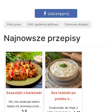
Udostępnij
Pieczywo
Grill i patelnia grillowa
Domowe dodatki
Najnowsze przepisy
Szaszłyki z karkówki
Sos tzatziki po
polsku z...
Nic nie smakuje latem
lepiej niż aromatyczne...
Doskonały do mięs z
⇖ 4