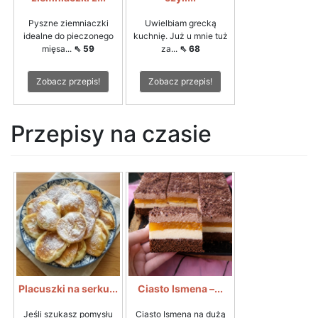
Pyszne ziemniaczki
Uwielbiam grecką
idealne do pieczonego
kuchnię. Już u mnie tuż
mięsa...
⇖ 59
za...
⇖ 68
Zobacz przepis!
Zobacz przepis!
Przepisy na czasie
Placuszki na serku...
Ciasto Ismena –...
Jeśli szukasz pomysłu
Ciasto Ismena na dużą