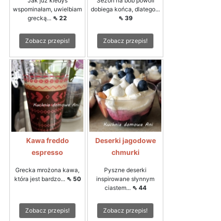
Jak już kiedyś
Sezon na bób powoli
wspominałam, uwielbiam
dobiega końca, dlatego...
grecką...
⇖ 22
⇖ 39
Zobacz przepis!
Zobacz przepis!
Kawa freddo
Deserki jagodowe
espresso
chmurki
Grecka mrożona kawa,
Pyszne deserki
która jest bardzo...
⇖ 50
inspirowane słynnym
ciastem...
⇖ 44
Zobacz przepis!
Zobacz przepis!