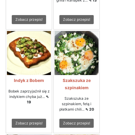
grilla i kanapek z...
⇖ 13
Zobacz przepis!
Zobacz przepis!
Indyk z Bobem
Szakszuka ze
szpinakiem
Bobek zaprzyjaźnił się z
indykiem chyba już...
⇖
Szakszuka ze
19
szpinakiem, fetą i
płatkami chili...
⇖ 20
Zobacz przepis!
Zobacz przepis!