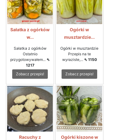
Sałatka z ogórków
Ogórki w
w...
musztardzie...
Sałatka z ogórków
Ogórki w musztardzie
Ostatnio
Przepis na te
przygotowywałem...
⇖
wyraziste,...
⇖ 1150
1217
Zobacz przepis!
Zobacz przepis!
Racuchy z
Ogórki kiszone w