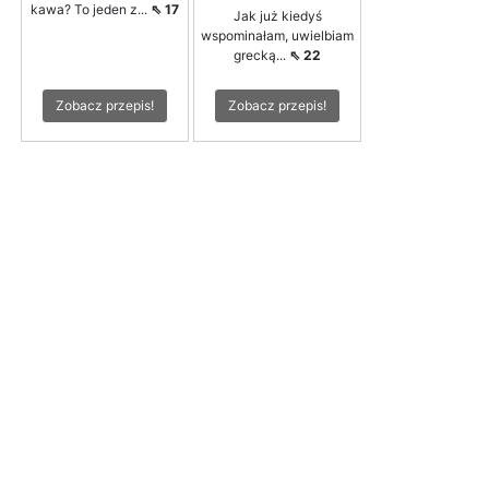
kawa? To jeden z...
⇖ 17
Jak już kiedyś
wspominałam, uwielbiam
grecką...
⇖ 22
Zobacz przepis!
Zobacz przepis!