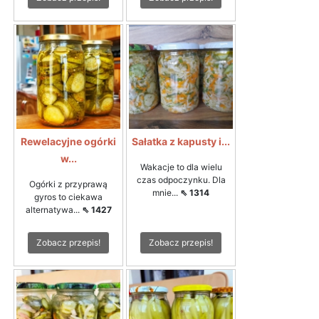
Rewelacyjne ogórki
Sałatka z kapusty i...
w...
Wakacje to dla wielu
czas odpoczynku. Dla
Ogórki z przyprawą
mnie...
⇖ 1314
gyros to ciekawa
alternatywa...
⇖ 1427
Zobacz przepis!
Zobacz przepis!