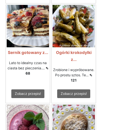
Sernik gotowany z...
Ogórki krokodylki
z...
Lato to idealny czas na
ciasta bez pieczenia....
⇖
Zrobione i wypróbowane.
68
Po prostu sztos. Te...
⇖
121
Zobacz przepis!
Zobacz przepis!