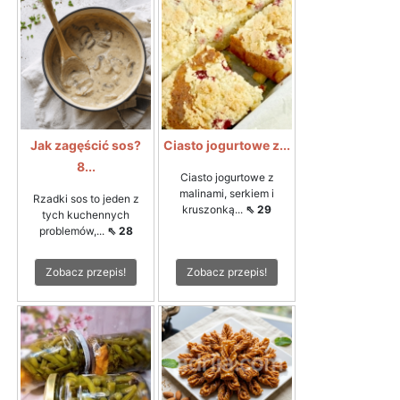
Jak zagęścić sos?
Ciasto jogurtowe z...
8...
Ciasto jogurtowe z
malinami, serkiem i
Rzadki sos to jeden z
kruszonką...
⇖ 29
tych kuchennych
problemów,...
⇖ 28
Zobacz przepis!
Zobacz przepis!