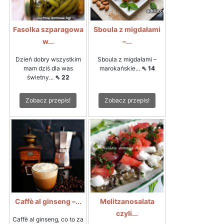
Fasolka szparagowa
Sboula z migdałami
w...
–...
Dzień dobry wszystkim
Sboula z migdałami –
mam dziś dla was
marokańskie...
⇖ 14
świetny...
⇖ 22
Zobacz przepis!
Zobacz przepis!
Caffè al ginseng –...
Melitzanosalata
czyli...
Caffè al ginseng, co to za