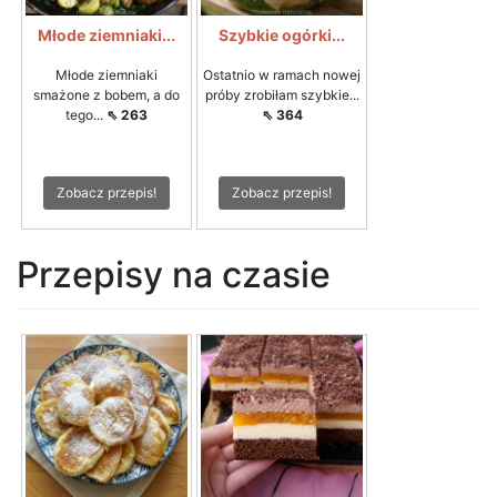
Młode ziemniaki...
Szybkie ogórki...
Młode ziemniaki
Ostatnio w ramach nowej
smażone z bobem, a do
próby zrobiłam szybkie...
tego...
⇖ 263
⇖ 364
Zobacz przepis!
Zobacz przepis!
Przepisy na czasie