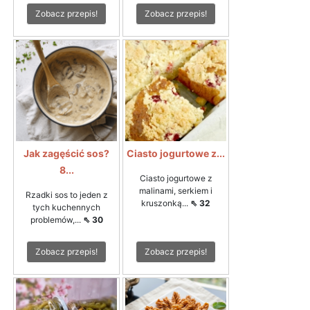
Zobacz przepis!
Zobacz przepis!
Jak zagęścić sos?
Ciasto jogurtowe z...
8...
Ciasto jogurtowe z
malinami, serkiem i
Rzadki sos to jeden z
kruszonką...
⇖ 32
tych kuchennych
problemów,...
⇖ 30
Zobacz przepis!
Zobacz przepis!