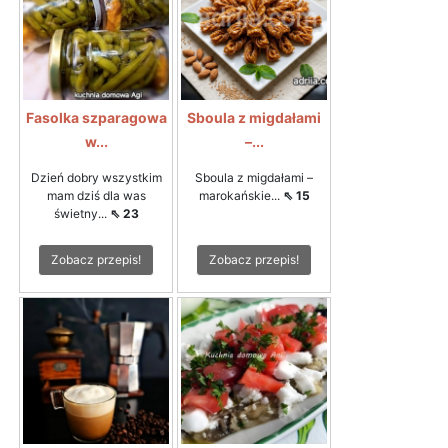
Fasolka szparagowa
Sboula z migdałami
w...
–...
Dzień dobry wszystkim
Sboula z migdałami –
mam dziś dla was
marokańskie...
⇖ 15
świetny...
⇖ 23
Zobacz przepis!
Zobacz przepis!