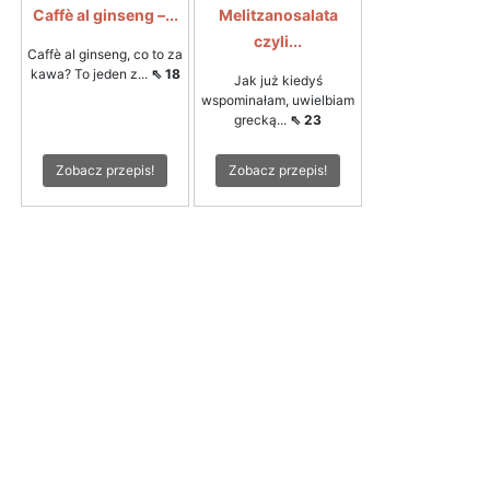
Caffè al ginseng –...
Melitzanosalata
czyli...
Caffè al ginseng, co to za
kawa? To jeden z...
⇖ 18
Jak już kiedyś
wspominałam, uwielbiam
grecką...
⇖ 23
Zobacz przepis!
Zobacz przepis!