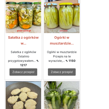
Sałatka z ogórków
Ogórki w
w...
musztardzie...
Sałatka z ogórków
Ogórki w musztardzie
Ostatnio
Przepis na te
przygotowywałem...
⇖
wyraziste,...
⇖ 1150
1217
Zobacz przepis!
Zobacz przepis!