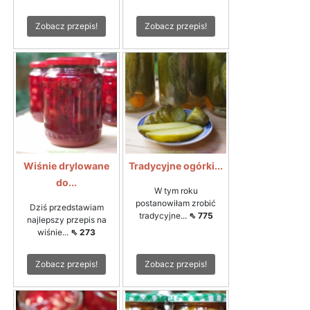
Zobacz przepis!
Zobacz przepis!
Wiśnie drylowane
Tradycyjne ogórki...
do...
W tym roku
postanowiłam zrobić
Dziś przedstawiam
tradycyjne...
⇖ 775
najlepszy przepis na
wiśnie...
⇖ 273
Zobacz przepis!
Zobacz przepis!