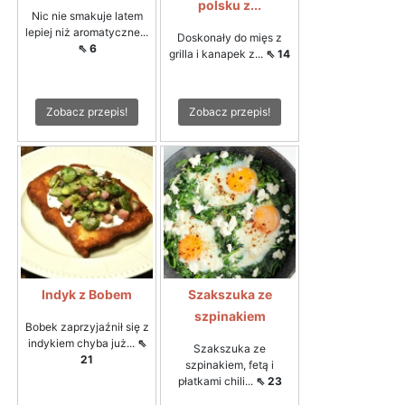
polsku z...
Nic nie smakuje latem
lepiej niż aromatyczne...
Doskonały do mięs z
⇖ 6
grilla i kanapek z...
⇖ 14
Zobacz przepis!
Zobacz przepis!
Indyk z Bobem
Szakszuka ze
szpinakiem
Bobek zaprzyjaźnił się z
indykiem chyba już...
⇖
Szakszuka ze
21
szpinakiem, fetą i
płatkami chili...
⇖ 23