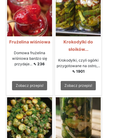
Frużelina wiśniowa
Krokodylki do
słoików...
Domowa frużelina
wiśniowa bardzo się
Krokodylki, czyli ogórki
przydaje...
⇖ 236
przygotowane na ostro,...
⇖ 1901
Zobacz przepis!
Zobacz przepis!