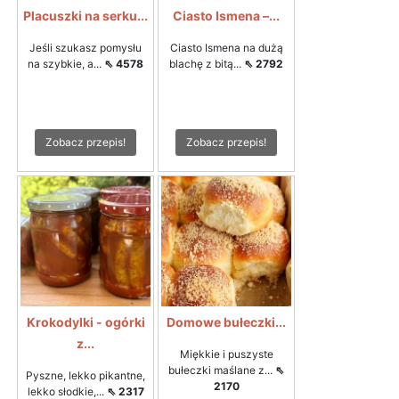
Placuszki na serku...
Ciasto Ismena –...
Jeśli szukasz pomysłu
Ciasto Ismena na dużą
na szybkie, a...
⇖ 4578
blachę z bitą...
⇖ 2792
Zobacz przepis!
Zobacz przepis!
Krokodylki - ogórki
Domowe bułeczki...
z...
Miękkie i puszyste
bułeczki maślane z...
⇖
Pyszne, lekko pikantne,
2170
lekko słodkie,...
⇖ 2317