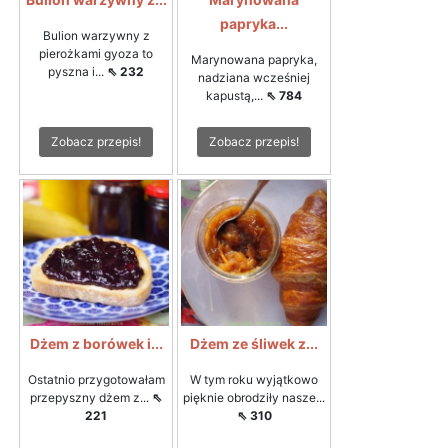
papryka...
Bulion warzywny z
pierożkami gyoza to
Marynowana papryka,
pyszna i...
⇖ 232
nadziana wcześniej
kapustą,...
⇖ 784
Zobacz przepis!
Zobacz przepis!
Dżem z borówek i...
Dżem ze śliwek z...
Ostatnio przygotowałam
W tym roku wyjątkowo
przepyszny dżem z...
⇖
pięknie obrodziły nasze...
221
⇖ 310