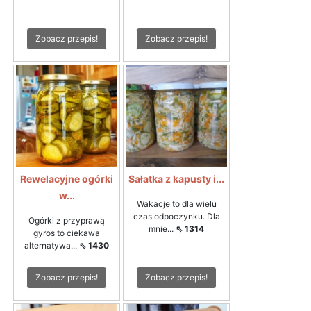
Zobacz przepis!
Zobacz przepis!
Rewelacyjne ogórki
Sałatka z kapusty i...
w...
Wakacje to dla wielu
czas odpoczynku. Dla
Ogórki z przyprawą
mnie...
⇖ 1314
gyros to ciekawa
alternatywa...
⇖ 1430
Zobacz przepis!
Zobacz przepis!