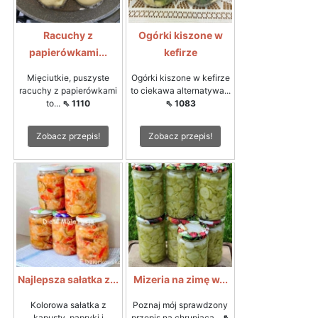
Racuchy z
Ogórki kiszone w
papierówkami...
kefirze
Mięciutkie, puszyste
Ogórki kiszone w kefirze
racuchy z papierówkami
to ciekawa alternatywa...
to...
⇖ 1110
⇖ 1083
Zobacz przepis!
Zobacz przepis!
Najlepsza sałatka z...
Mizeria na zimę w...
Kolorowa sałatka z
Poznaj mój sprawdzony
kapusty, papryki i
przepis na chrupiącą...
⇖