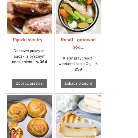
Pączki siostry...
Rosół – gotować
pod...
Domowe puszyste
pączki z pysznym
Kiedy przychodzi
nadzieniem...
⇖ 364
weekend, łapie Cię...
⇖
258
Zobacz przepis!
Zobacz przepis!