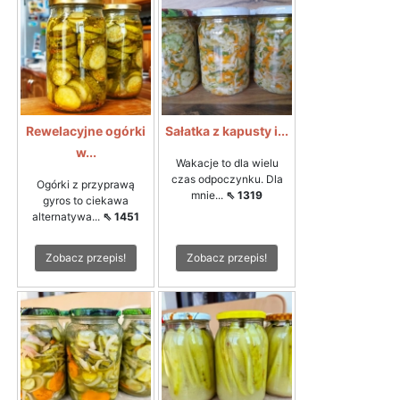
Rewelacyjne ogórki
Sałatka z kapusty i...
w...
Wakacje to dla wielu
czas odpoczynku. Dla
Ogórki z przyprawą
mnie...
⇖ 1319
gyros to ciekawa
alternatywa...
⇖ 1451
Zobacz przepis!
Zobacz przepis!