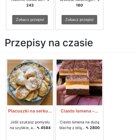
243
160
Zobacz przepis!
Zobacz przepis!
Przepisy na czasie
Placuszki na serku...
Ciasto Ismena –...
Jeśli szukasz pomysłu
Ciasto Ismena na dużą
na szybkie, a...
⇖ 4584
blachę z bitą...
⇖ 2800