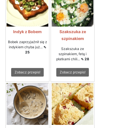
Indyk z Bobem
Szakszuka ze
szpinakiem
Bobek zaprzyjaźnił się z
indykiem chyba już...
⇖
Szakszuka ze
25
szpinakiem, fetą i
płatkami chili...
⇖ 28
Zobacz przepis!
Zobacz przepis!