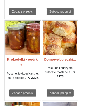
Zobacz przepis!
Zobacz przepis!
Krokodylki - ogórki
Domowe bułeczki...
z...
Miękkie i puszyste
bułeczki maślane z...
⇖
Pyszne, lekko pikantne,
2175
lekko słodkie,...
⇖ 2324
Zobacz przepis!
Zobacz przepis!