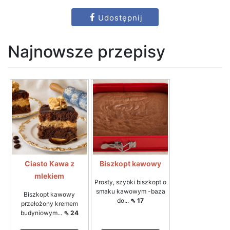
Udostępnij
Najnowsze przepisy
Ciasto Kawa z
Biszkopt kawowy
mlekiem
Prosty, szybki biszkopt o
smaku kawowym -baza
Biszkopt kawowy
do...
⇖ 17
przełożony kremem
budyniowym...
⇖ 24