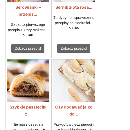
Serowianki –
Sernik złota rosa...
przepis...
Tradycyjne i sprawdzone
przepisy na słodkości...
Szukasz pierwszego
⇖ 645
przepisu, który możesz...
⇖ 348
Zobacz przepis!
Zobacz przepis!
Szybkie paszteciki
Czy dodawać jajko
z...
do...
Nie masz czasu na
Przygotowujesz pierogi i
robienie ciasta do...
⇖
szukasz idealnego...
⇖