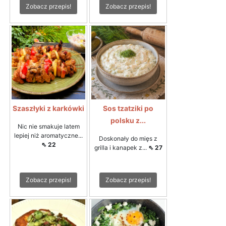
Zobacz przepis!
Zobacz przepis!
Szaszłyki z karkówki
Sos tzatziki po
polsku z...
Nic nie smakuje latem
lepiej niż aromatyczne...
Doskonały do mięs z
⇖ 22
grilla i kanapek z...
⇖ 27
Zobacz przepis!
Zobacz przepis!