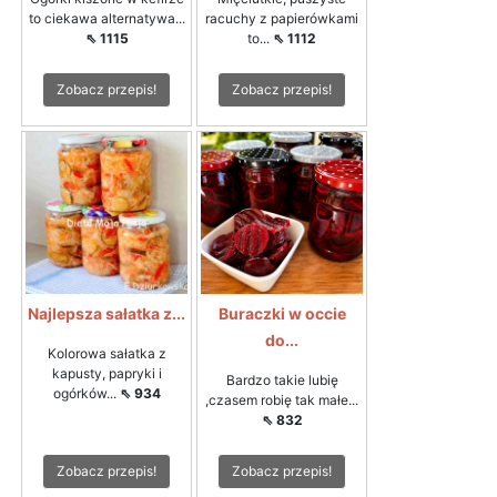
to ciekawa alternatywa...
racuchy z papierówkami
⇖ 1115
to...
⇖ 1112
Zobacz przepis!
Zobacz przepis!
Najlepsza sałatka z...
Buraczki w occie
do...
Kolorowa sałatka z
kapusty, papryki i
Bardzo takie lubię
ogórków...
⇖ 934
,czasem robię tak małe...
⇖ 832
Zobacz przepis!
Zobacz przepis!