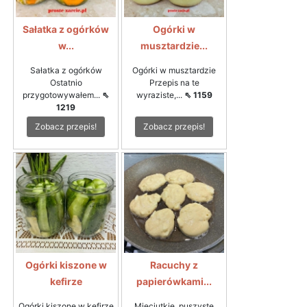
Sałatka z ogórków
Ogórki w
w...
musztardzie...
Sałatka z ogórków
Ogórki w musztardzie
Ostatnio
Przepis na te
przygotowywałem...
⇖
wyraziste,...
⇖ 1159
1219
Zobacz przepis!
Zobacz przepis!
Ogórki kiszone w
Racuchy z
kefirze
papierówkami...
Ogórki kiszone w kefirze
Mięciutkie, puszyste