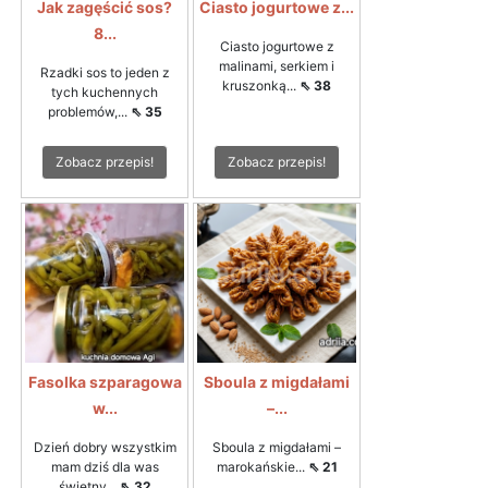
Jak zagęścić sos?
Ciasto jogurtowe z...
8...
Ciasto jogurtowe z
malinami, serkiem i
Rzadki sos to jeden z
kruszonką...
⇖ 38
tych kuchennych
problemów,...
⇖ 35
Zobacz przepis!
Zobacz przepis!
Fasolka szparagowa
Sboula z migdałami
w...
–...
Dzień dobry wszystkim
Sboula z migdałami –
mam dziś dla was
marokańskie...
⇖ 21
świetny...
⇖ 32