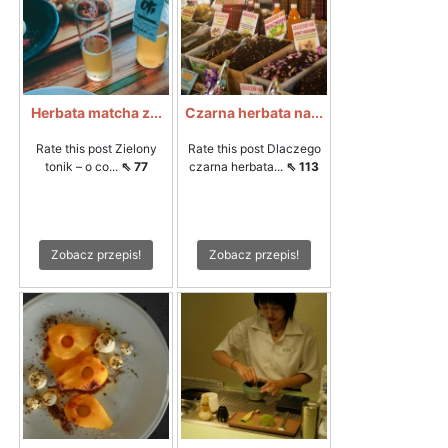
Herbata matcha z...
Czarna herbata na...
Rate this post Zielony
Rate this post Dlaczego
tonik – o co...
⇖ 77
czarna herbata...
⇖ 113
Zobacz przepis!
Zobacz przepis!