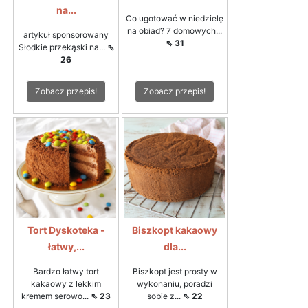
na...
Co ugotować w niedzielę
na obiad? 7 domowych...
artykuł sponsorowany
⇖ 31
Słodkie przekąski na...
⇖
26
Zobacz przepis!
Zobacz przepis!
Tort Dyskoteka -
Biszkopt kakaowy
łatwy,...
dla...
Bardzo łatwy tort
Biszkopt jest prosty w
kakaowy z lekkim
wykonaniu, poradzi
kremem serowo...
⇖ 23
sobie z...
⇖ 22