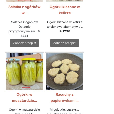
Sałatka z ogórków
Ogórki kiszone w
w...
kefirze
Sałatka z ogórków
Ogórki kiszone w kefirze
Ostatnio
to ciekawa alternatywa...
przygotowywałem...
⇖
⇖ 1236
1241
Zobacz przepis!
Zobacz przepis!
Ogórki w
Racuchy z
musztardzie...
papierówkami...
Ogórki w musztardzie
Mięciutkie, puszyste