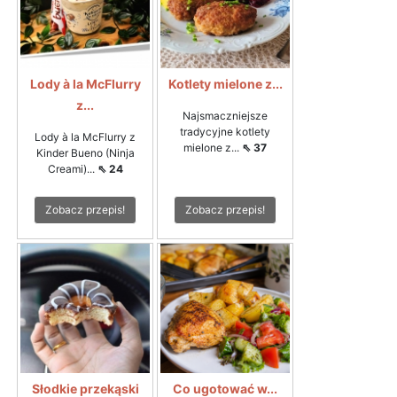
Lody à la McFlurry
Kotlety mielone z...
z...
Najsmaczniejsze
tradycyjne kotlety
Lody à la McFlurry z
mielone z...
⇖ 37
Kinder Bueno (Ninja
Creami)...
⇖ 24
Zobacz przepis!
Zobacz przepis!
Słodkie przekąski
Co ugotować w...