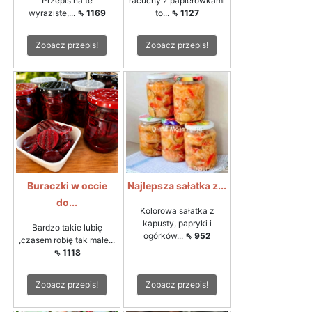
Przepis na te
racuchy z papierówkami
wyraziste,...
⇖ 1169
to...
⇖ 1127
Zobacz przepis!
Zobacz przepis!
Buraczki w occie
Najlepsza sałatka z...
do...
Kolorowa sałatka z
kapusty, papryki i
Bardzo takie lubię
ogórków...
⇖ 952
,czasem robię tak małe...
⇖ 1118
Zobacz przepis!
Zobacz przepis!