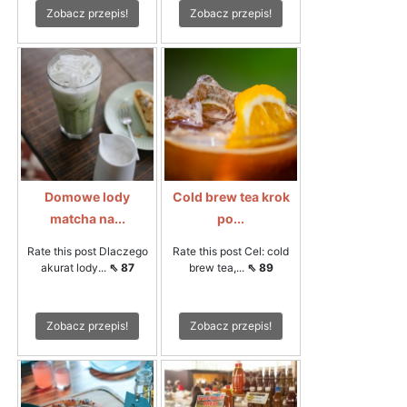
Zobacz przepis!
Zobacz przepis!
Domowe lody
Cold brew tea krok
matcha na...
po...
Rate this post Dlaczego
Rate this post Cel: cold
akurat lody...
⇖ 87
brew tea,...
⇖ 89
Zobacz przepis!
Zobacz przepis!