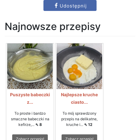
Udostępnij
Najnowsze przepisy
Puszyste babeczki
Najlepsze kruche
z...
ciasto...
To proste i bardzo
To mój sprawdzony
smaczne babeczki na
przepis na delikatne,
kefirze,...
⇖ 8
kruche i...
⇖ 12
Zobacz przepis!
Zobacz przepis!