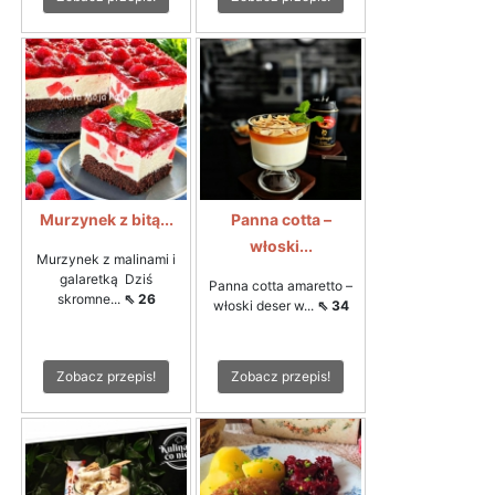
Murzynek z bitą...
Panna cotta –
włoski...
Murzynek z malinami i
galaretką Dziś
Panna cotta amaretto –
skromne...
⇖ 26
włoski deser w...
⇖ 34
Zobacz przepis!
Zobacz przepis!