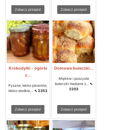
Zobacz przepis!
Zobacz przepis!
Krokodylki - ogórki
Domowe bułeczki...
z...
Miękkie i puszyste
bułeczki maślane z...
⇖
Pyszne, lekko pikantne,
2203
lekko słodkie,...
⇖ 2353
Zobacz przepis!
Zobacz przepis!