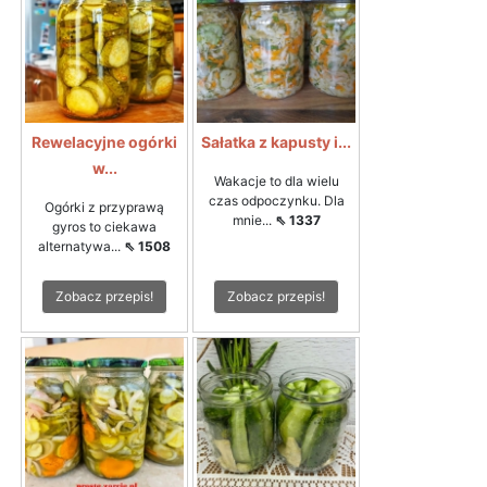
Rewelacyjne ogórki
Sałatka z kapusty i...
w...
Wakacje to dla wielu
czas odpoczynku. Dla
Ogórki z przyprawą
mnie...
⇖ 1337
gyros to ciekawa
alternatywa...
⇖ 1508
Zobacz przepis!
Zobacz przepis!