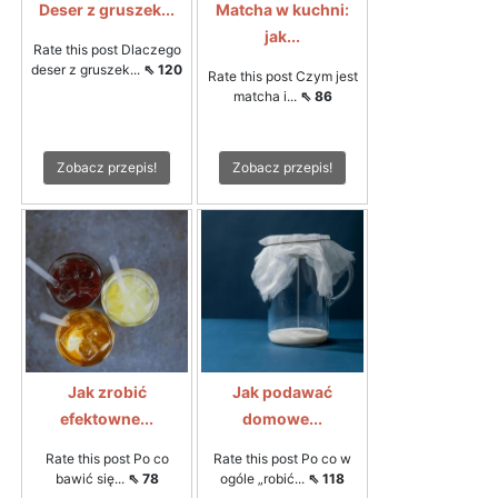
Deser z gruszek...
Matcha w kuchni:
jak...
Rate this post Dlaczego
deser z gruszek...
⇖ 120
Rate this post Czym jest
matcha i...
⇖ 86
Zobacz przepis!
Zobacz przepis!
Jak zrobić
Jak podawać
efektowne...
domowe...
Rate this post Po co
Rate this post Po co w
bawić się...
⇖ 78
ogóle „robić...
⇖ 118