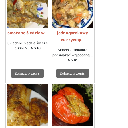
smażone śledzie w...
jednogarnkowy
warzywny...
Składniki: śledzie świeże
tuszki 2...
⇖ 216
Składniki:składniki
podsmażać wg podanej...
⇖ 261
Zobacz przepis!
Zobacz przepis!