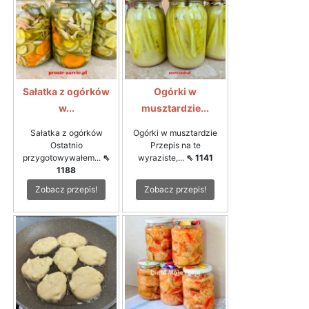
Sałatka z ogórków
Ogórki w
w...
musztardzie...
Sałatka z ogórków
Ogórki w musztardzie
Ostatnio
Przepis na te
przygotowywałem...
⇖
wyraziste,...
⇖ 1141
1188
Zobacz przepis!
Zobacz przepis!