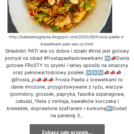
http://babiedolygdynia.blogspot.com/2025/09/frosta-paella-z-
krewetkami-pati-wie-co.html
Składniki: PATI wie co dobre i dzięki #trnd jest gotowy
pomysł na obiad #frostapaellazkrewetkami 🆗📣Dania
gotowe FRoSTY to szybki i łatwy sposób na smaczny
oraz pełnowartościowy posiłek 🆗🆗🆗📣📣📣
@frosta_pl📣📣📣 Frosta Paella z krewetkami to
danie mrożone, przygotowywane z ryżu, warzyw
(pomidory, groszek, papryka, fasolka szparagowa,
cebula), fileta z mintaja, kawałków kurczaka i
krewetek, doprawione szafranem i kurkumą🆗Dodać
na patelnię 3...
Zobacz cały przepis...