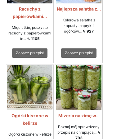
Racuchy z
Najlepsza sałatka z...
papierówkami...
Kolorowa sałatka z
kapusty, papryki i
Mięciutkie, puszyste
ogórków...
⇖ 927
racuchy z papierówkami
to...
⇖ 1105
Zobacz przepis!
Zobacz przepis!
Ogórki kiszone w
Mizeria na zimę w...
kefirze
Poznaj mój sprawdzony
przepis na chrupiącą...
⇖
Ogórki kiszone w kefirze
793