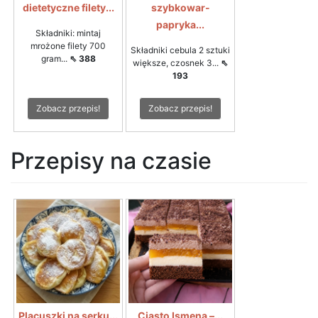
dietetyczne filety...
szybkowar-
papryka...
Składniki: mintaj
mrożone filety 700
Składniki cebula 2 sztuki
gram...
⇖ 388
większe, czosnek 3...
⇖
193
Zobacz przepis!
Zobacz przepis!
Przepisy na czasie
Placuszki na serku...
Ciasto Ismena –...