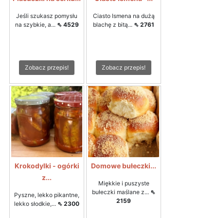
Jeśli szukasz pomysłu
Ciasto Ismena na dużą
na szybkie, a...
⇖ 4529
blachę z bitą...
⇖ 2761
Zobacz przepis!
Zobacz przepis!
Krokodylki - ogórki
Domowe bułeczki...
z...
Miękkie i puszyste
bułeczki maślane z...
⇖
Pyszne, lekko pikantne,
2159
lekko słodkie,...
⇖ 2300