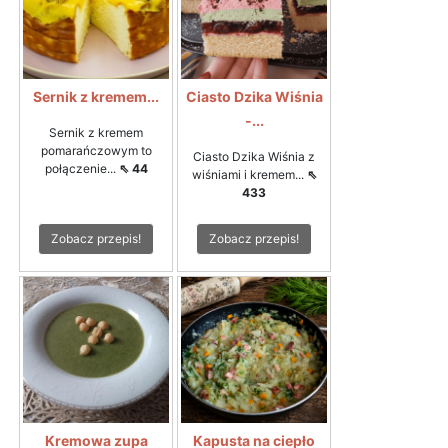
Sernik z kremem...
Ciasto Dzika Wiśnia
-...
Sernik z kremem
pomarańczowym to
Ciasto Dzika Wiśnia z
połączenie...
⇖ 44
wiśniami i kremem...
⇖
433
Zobacz przepis!
Zobacz przepis!
Kremowa zupa
Kapusta na ciepło