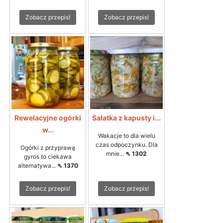
Zobacz przepis!
Zobacz przepis!
Rewelacyjne ogórki
Sałatka z kapusty i...
w...
Wakacje to dla wielu
czas odpoczynku. Dla
Ogórki z przyprawą
mnie...
⇖ 1302
gyros to ciekawa
alternatywa...
⇖ 1370
Zobacz przepis!
Zobacz przepis!