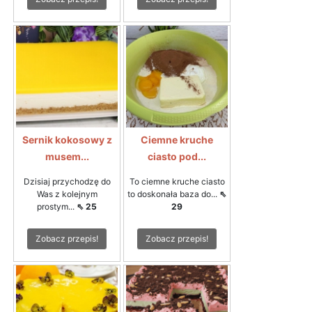
Sernik kokosowy z
Ciemne kruche
musem...
ciasto pod...
Dzisiaj przychodzę do
To ciemne kruche ciasto
Was z kolejnym
to doskonała baza do...
⇖
prostym...
⇖ 25
29
Zobacz przepis!
Zobacz przepis!