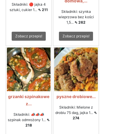
domowa,...
Składniki: 🔴 jajka 4
sztuki, cukier 1...
⇖ 211
Składniki: szynka
wieprzowa bez kości
1,5...
⇖ 262
Zobacz przepis!
Zobacz przepis!
grzanki szpinakowe
pyszne drobiowe...
z...
Składniki: Mielone z
drobiu 75 dag, jajka 1...
⇖
Składniki: 📣📣📣
274
szpinak odmrożony 1...
⇖
218