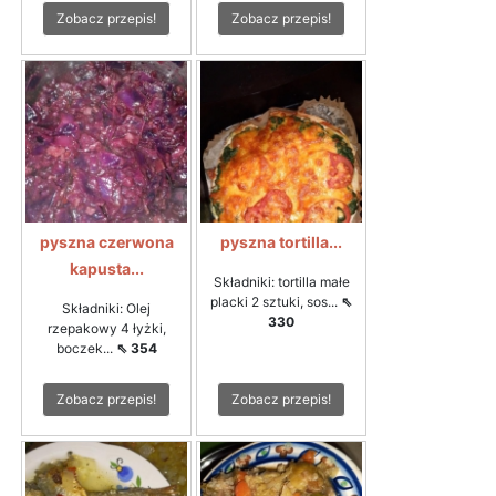
Zobacz przepis!
Zobacz przepis!
pyszna czerwona
pyszna tortilla...
kapusta...
Składniki: tortilla małe
placki 2 sztuki, sos...
⇖
Składniki: Olej
330
rzepakowy 4 łyżki,
boczek...
⇖ 354
Zobacz przepis!
Zobacz przepis!