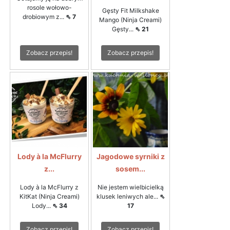
rosole wołowo-
Gęsty Fit Milkshake
drobiowym z...
⇖ 7
Mango (Ninja Creami)
Gęsty...
⇖ 21
Zobacz przepis!
Zobacz przepis!
Lody à la McFlurry
Jagodowe syrniki z
z...
sosem...
Lody à la McFlurry z
Nie jestem wielbicielką
KitKat (Ninja Creami)
klusek leniwych ale...
⇖
Lody...
⇖ 34
17
Zobacz przepis!
Zobacz przepis!