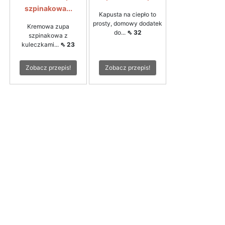
szpinakowa...
Kapusta na ciepło to
prosty, domowy dodatek
Kremowa zupa
do...
⇖ 32
szpinakowa z
kuleczkami...
⇖ 23
Zobacz przepis!
Zobacz przepis!