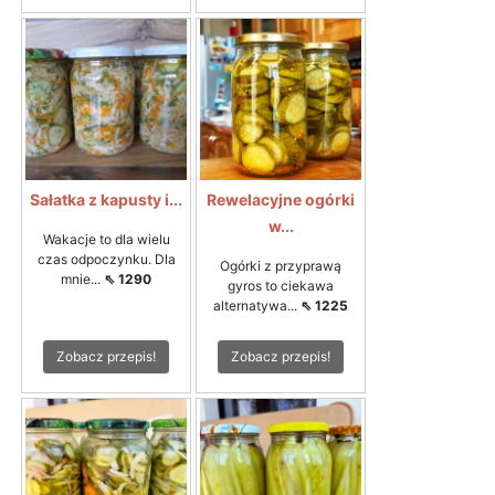
Sałatka z kapusty i...
Rewelacyjne ogórki
w...
Wakacje to dla wielu
czas odpoczynku. Dla
Ogórki z przyprawą
mnie...
⇖ 1290
gyros to ciekawa
alternatywa...
⇖ 1225
Zobacz przepis!
Zobacz przepis!