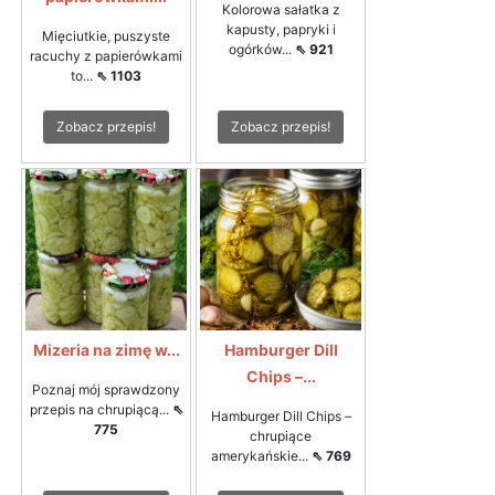
Kolorowa sałatka z
kapusty, papryki i
Mięciutkie, puszyste
ogórków...
⇖ 921
racuchy z papierówkami
to...
⇖ 1103
Zobacz przepis!
Zobacz przepis!
Mizeria na zimę w...
Hamburger Dill
Chips –...
Poznaj mój sprawdzony
przepis na chrupiącą...
⇖
Hamburger Dill Chips –
775
chrupiące
amerykańskie...
⇖ 769