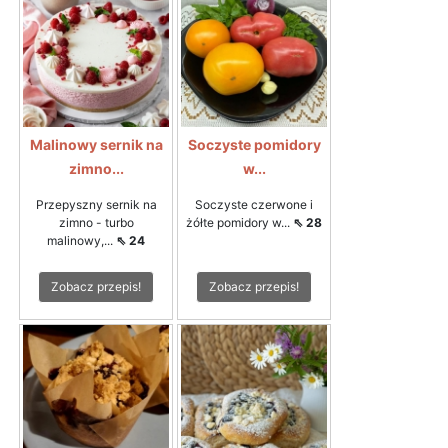
Malinowy sernik na
Soczyste pomidory
zimno...
w...
Przepyszny sernik na
Soczyste czerwone i
zimno - turbo
żółte pomidory w...
⇖ 28
malinowy,...
⇖ 24
Zobacz przepis!
Zobacz przepis!