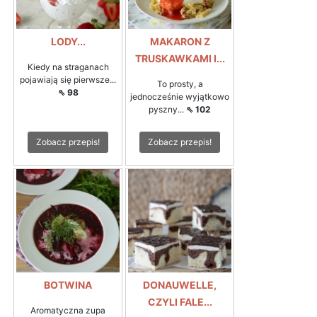
LODY...
MAKARON Z
TRUSKAWKAMI I...
Kiedy na straganach
pojawiają się pierwsze...
To prosty, a
⇖ 98
jednocześnie wyjątkowo
pyszny...
⇖ 102
Zobacz przepis!
Zobacz przepis!
BOTWINA
DONAUWELLE,
CZYLI FALE...
Aromatyczna zupa