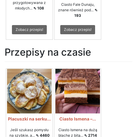
przygotowywana z
Ciasto Fale Dunaju,
młodych...
⇖ 108
znane również pod...
⇖
193
Zobacz przepis!
Zobacz przepis!
Przepisy na czasie
Placuszki na serku...
Ciasto Ismena –...
Jeśli szukasz pomysłu
Ciasto Ismena na dużą
na szybkie, a...
⇖ 4460
blachę z bitą...
⇖ 2714