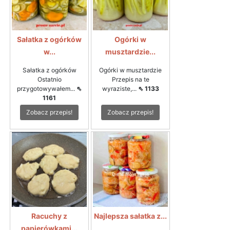
Sałatka z ogórków
Ogórki w
w...
musztardzie...
Sałatka z ogórków
Ogórki w musztardzie
Ostatnio
Przepis na te
przygotowywałem...
⇖
wyraziste,...
⇖ 1133
1161
Zobacz przepis!
Zobacz przepis!
Racuchy z
Najlepsza sałatka z...
papierówkami...