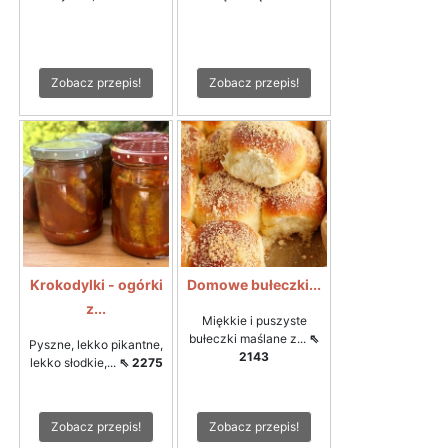
Zobacz przepis!
Zobacz przepis!
Krokodylki - ogórki
Domowe bułeczki...
z...
Miękkie i puszyste
bułeczki maślane z...
⇖
Pyszne, lekko pikantne,
2143
lekko słodkie,...
⇖ 2275
Zobacz przepis!
Zobacz przepis!