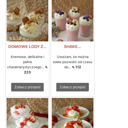
DOMOWE LODY Z...
SHAKE...
Kremowe, delikatne i
Uważam, że można
pełne
sobie pozwolić od czasu
charakterystycznego...
⇖
do...
⇖ 112
223
Zobacz przepis!
Zobacz przepis!