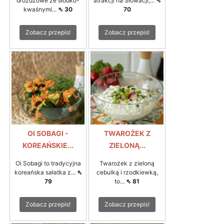
drożdżowe ze słodko-
atrakcji na Słowacji,...
⇖
kwaśnymi...
⇖ 30
70
Zobacz przepis!
Zobacz przepis!
OI SOBAGI -
TWAROŻEK Z
KOREAŃSKIE...
ZIELONĄ...
Oi Sobagi to tradycyjna
Twarożek z zieloną
koreańska sałatka z...
⇖
cebulką i rzodkiewką,
79
to...
⇖ 81
Zobacz przepis!
Zobacz przepis!