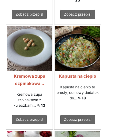
25
Zobacz przepis!
Zobacz przepis!
Kremowa zupa
Kapusta na ciepło
szpinakowa...
Kapusta na ciepło to
prosty, domowy dodatek
Kremowa zupa
do...
⇖ 18
szpinakowa z
kuleczkami...
⇖ 13
Zobacz przepis!
Zobacz przepis!