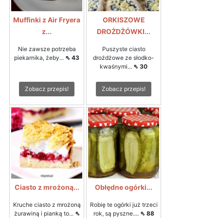
Muffinki z Air Fryera
ORKISZOWE
z...
DROŻDŻÓWKI...
Nie zawsze potrzeba
Puszyste ciasto
piekarnika, żeby...
⇖ 43
drożdżowe ze słodko-
kwaśnymi...
⇖ 30
Zobacz przepis!
Zobacz przepis!
Ciasto z mrożoną...
Obłędne ogórki...
Kruche ciasto z mrożoną
Robię te ogórki już trzeci
żurawiną i pianką to...
⇖
rok, są pyszne....
⇖ 88