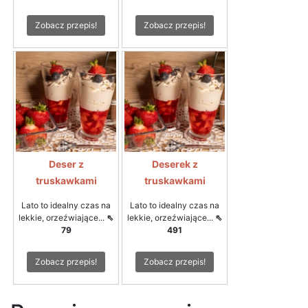
Zobacz przepis!
Zobacz przepis!
Deser z
Deserek z
truskawkami
truskawkami
Lato to idealny czas na
Lato to idealny czas na
lekkie, orzeźwiające...
⇖
lekkie, orzeźwiające...
⇖
79
491
Zobacz przepis!
Zobacz przepis!