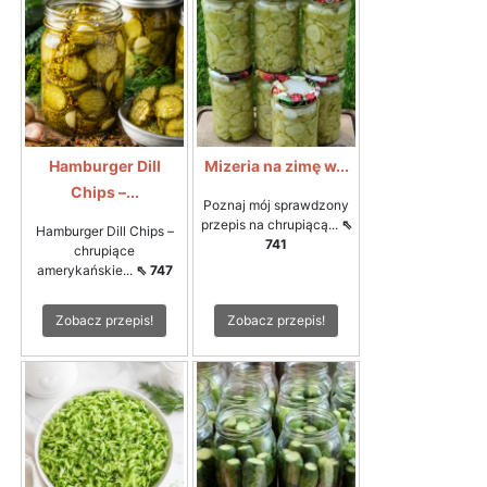
Hamburger Dill
Mizeria na zimę w...
Chips –...
Poznaj mój sprawdzony
przepis na chrupiącą...
⇖
Hamburger Dill Chips –
741
chrupiące
amerykańskie...
⇖ 747
Zobacz przepis!
Zobacz przepis!