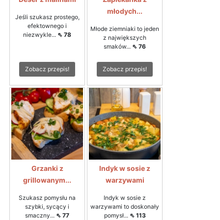
młodych...
Jeśli szukasz prostego,
efektownego i
Młode ziemniaki to jeden
niezwykle...
⇖ 78
z największych
smaków...
⇖ 76
Zobacz przepis!
Zobacz przepis!
Grzanki z
Indyk w sosie z
grillowanym...
warzywami
Szukasz pomysłu na
Indyk w sosie z
szybki, sycący i
warzywami to doskonały
smaczny...
⇖ 77
pomysł...
⇖ 113