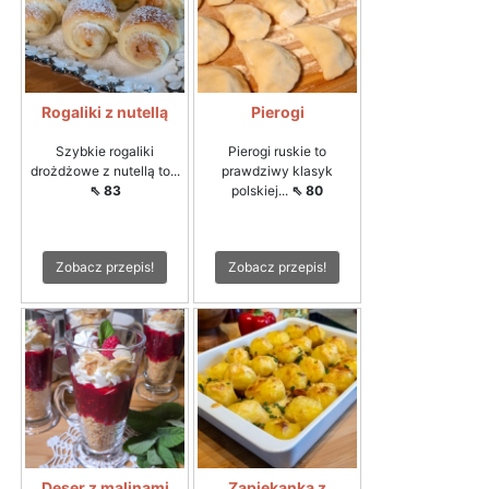
Rogaliki z nutellą
Pierogi
Szybkie rogaliki
Pierogi ruskie to
drożdżowe z nutellą to...
prawdziwy klasyk
⇖ 83
polskiej...
⇖ 80
Zobacz przepis!
Zobacz przepis!
Deser z malinami
Zapiekanka z