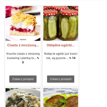
Ciasto z mrożoną...
Obłędne ogórki...
Kruche ciasto z mrożoną
Robię te ogórki już trzeci
żurawiną i pianką to...
⇖
rok, są pyszne....
⇖ 14
0
Zobacz przepis!
Zobacz przepis!