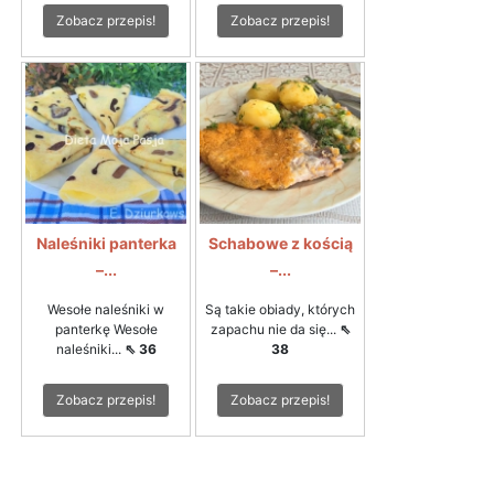
Zobacz przepis!
Zobacz przepis!
Naleśniki panterka
Schabowe z kością
–...
–...
Wesołe naleśniki w
Są takie obiady, których
panterkę Wesołe
zapachu nie da się...
⇖
naleśniki...
⇖ 36
38
Zobacz przepis!
Zobacz przepis!