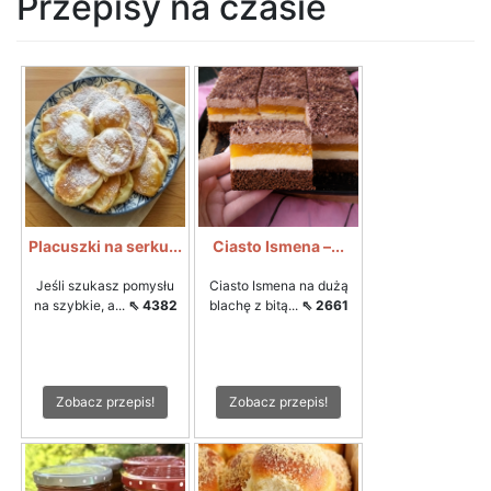
Przepisy na czasie
Placuszki na serku...
Ciasto Ismena –...
Jeśli szukasz pomysłu
Ciasto Ismena na dużą
na szybkie, a...
⇖ 4382
blachę z bitą...
⇖ 2661
Zobacz przepis!
Zobacz przepis!