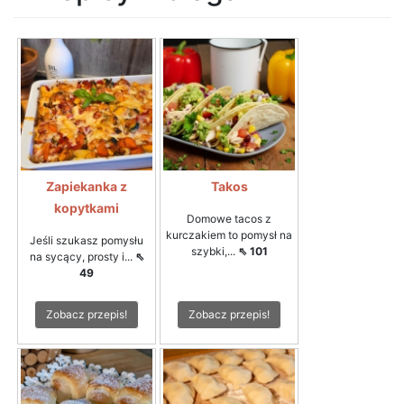
Zapiekanka z
Takos
kopytkami
Domowe tacos z
kurczakiem to pomysł na
Jeśli szukasz pomysłu
szybki,...
⇖ 101
na sycący, prosty i...
⇖
49
Zobacz przepis!
Zobacz przepis!