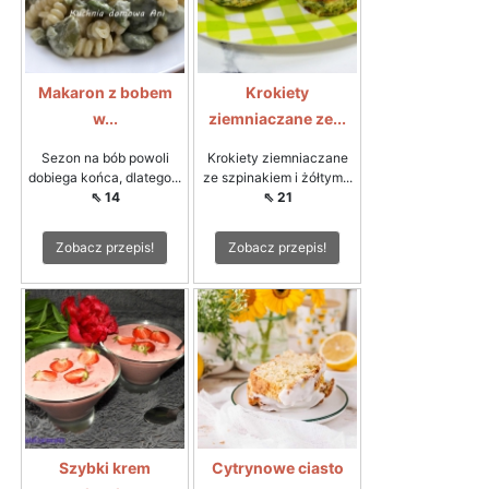
Makaron z bobem
Krokiety
w...
ziemniaczane ze...
Sezon na bób powoli
Krokiety ziemniaczane
dobiega końca, dlatego...
ze szpinakiem i żółtym...
⇖ 14
⇖ 21
Zobacz przepis!
Zobacz przepis!
Szybki krem
Cytrynowe ciasto