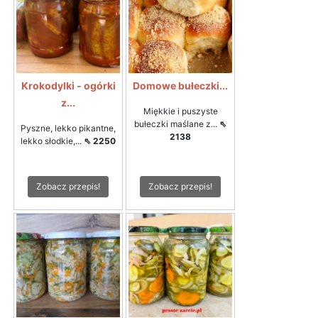
Krokodylki - ogórki
Domowe bułeczki...
z...
Miękkie i puszyste
bułeczki maślane z...
⇖
Pyszne, lekko pikantne,
2138
lekko słodkie,...
⇖ 2250
Zobacz przepis!
Zobacz przepis!