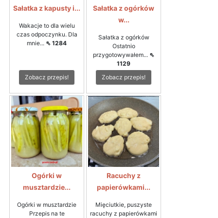
Sałatka z kapusty i...
Sałatka z ogórków
w...
Wakacje to dla wielu
czas odpoczynku. Dla
Sałatka z ogórków
mnie...
⇖ 1284
Ostatnio
przygotowywałem...
⇖
1129
Zobacz przepis!
Zobacz przepis!
Ogórki w
Racuchy z
musztardzie...
papierówkami...
Ogórki w musztardzie
Mięciutkie, puszyste
Przepis na te
racuchy z papierówkami