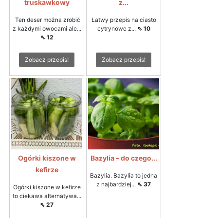
truskawkowy
z...
Ten deser można zrobić
Łatwy przepis na ciasto
z każdymi owocami ale...
cytrynowe z...
⇖ 10
⇖ 12
Zobacz przepis!
Zobacz przepis!
Ogórki kiszone w
Bazylia – do czego...
kefirze
Bazylia. Bazylia to jedna
z najbardziej...
⇖ 37
Ogórki kiszone w kefirze
to ciekawa alternatywa...
⇖ 27