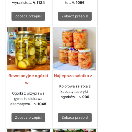
wyraziste,...
⇖ 1124
to...
⇖ 1096
Zobacz przepis!
Zobacz przepis!
Rewelacyjne ogórki
Najlepsza sałatka z...
w...
Kolorowa sałatka z
kapusty, papryki i
Ogórki z przyprawą
ogórków...
⇖ 906
gyros to ciekawa
alternatywa...
⇖ 1048
Zobacz przepis!
Zobacz przepis!