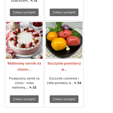
kuleczkami...
⇖ 15
Zobacz przepis!
Zobacz przepis!
Malinowy sernik na
Soczyste pomidory
zimno...
w...
Przepyszny sernik na
Soczyste czerwone i
zimno - turbo
żółte pomidory w...
⇖ 34
malinowy,...
⇖ 32
Zobacz przepis!
Zobacz przepis!