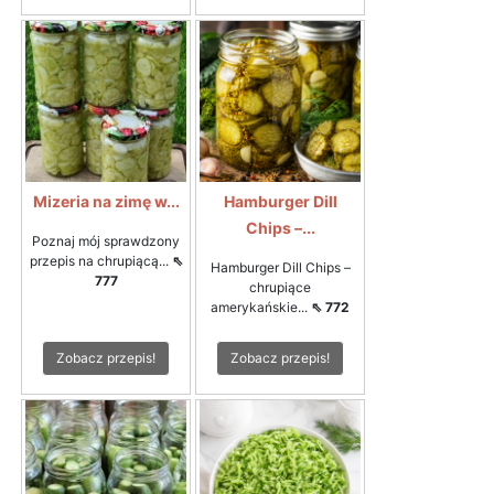
Mizeria na zimę w...
Hamburger Dill
Chips –...
Poznaj mój sprawdzony
przepis na chrupiącą...
⇖
Hamburger Dill Chips –
777
chrupiące
amerykańskie...
⇖ 772
Zobacz przepis!
Zobacz przepis!