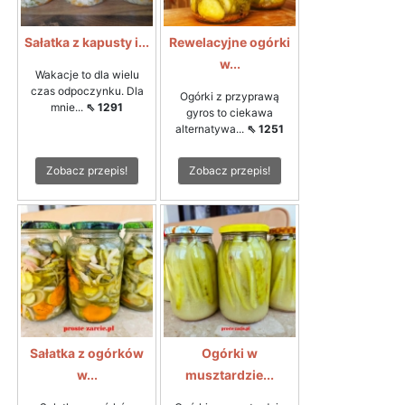
Sałatka z kapusty i...
Rewelacyjne ogórki
w...
Wakacje to dla wielu
czas odpoczynku. Dla
Ogórki z przyprawą
mnie...
⇖ 1291
gyros to ciekawa
alternatywa...
⇖ 1251
Zobacz przepis!
Zobacz przepis!
Sałatka z ogórków
Ogórki w
w...
musztardzie...