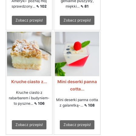
Ameryki- poznaj mój
genialnie puszysty,
sprawdzony...
⇖ 102
miękki...
⇖ 81
Zobacz przepis!
Zobacz przepis!
Kruche ciasto z...
Mini deserki panna
cotta...
Kruche ciasto z
rabarbarem i budyniem-
Mini deserki panna cotta
to pyszne...
⇖ 106
z galaretką-...
⇖ 108
Zobacz przepis!
Zobacz przepis!