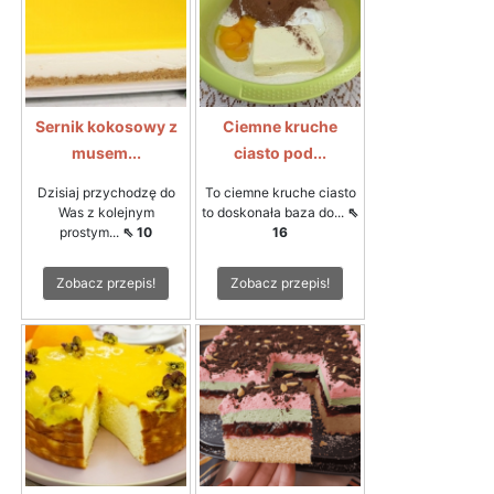
Sernik kokosowy z
Ciemne kruche
musem...
ciasto pod...
Dzisiaj przychodzę do
To ciemne kruche ciasto
Was z kolejnym
to doskonała baza do...
⇖
prostym...
⇖ 10
16
Zobacz przepis!
Zobacz przepis!