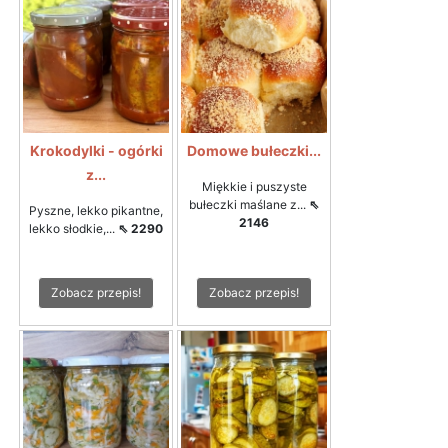
Krokodylki - ogórki
Domowe bułeczki...
z...
Miękkie i puszyste
bułeczki maślane z...
⇖
Pyszne, lekko pikantne,
2146
lekko słodkie,...
⇖ 2290
Zobacz przepis!
Zobacz przepis!