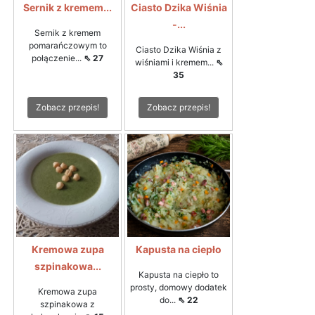
Sernik z kremem...
Ciasto Dzika Wiśnia
-...
Sernik z kremem
pomarańczowym to
Ciasto Dzika Wiśnia z
połączenie...
⇖ 27
wiśniami i kremem...
⇖
35
Zobacz przepis!
Zobacz przepis!
Kremowa zupa
Kapusta na ciepło
szpinakowa...
Kapusta na ciepło to
prosty, domowy dodatek
Kremowa zupa
do...
⇖ 22
szpinakowa z