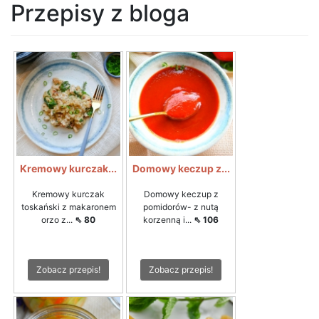
Przepisy z bloga
Kremowy kurczak...
Domowy keczup z...
Kremowy kurczak
Domowy keczup z
toskański z makaronem
pomidorów- z nutą
orzo z...
⇖ 80
korzenną i...
⇖ 106
Zobacz przepis!
Zobacz przepis!