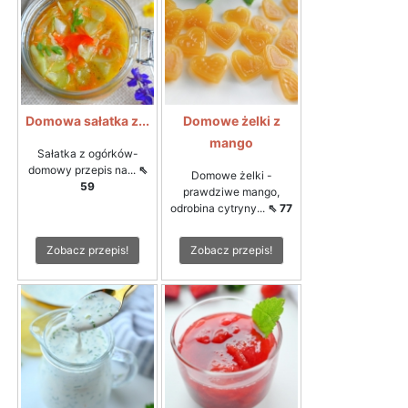
Domowa sałatka z...
Domowe żelki z
mango
Sałatka z ogórków-
domowy przepis na...
⇖
Domowe żelki -
59
prawdziwe mango,
odrobina cytryny...
⇖ 77
Zobacz przepis!
Zobacz przepis!