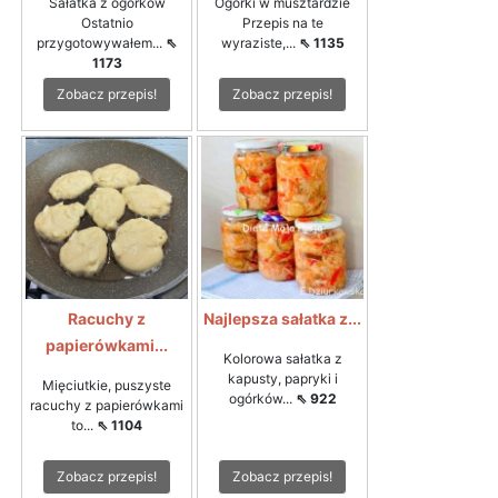
Sałatka z ogórków
Ogórki w musztardzie
Ostatnio
Przepis na te
przygotowywałem...
⇖
wyraziste,...
⇖ 1135
1173
Zobacz przepis!
Zobacz przepis!
Racuchy z
Najlepsza sałatka z...
papierówkami...
Kolorowa sałatka z
kapusty, papryki i
Mięciutkie, puszyste
ogórków...
⇖ 922
racuchy z papierówkami
to...
⇖ 1104
Zobacz przepis!
Zobacz przepis!