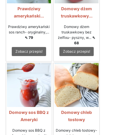
Prawdziwy
Domowy dżem
amerykański...
truskawkowy...
Prawdziwy amerykański
Domowy dżem
sos ranch- oryginalny,...
truskawkowy bez
⇖ 79
żelfixu- pyszny, w...
⇖
68
Zobacz przepis!
Zobacz przepis!
Domowy sos BBQ z
Domowy chleb
Ameryki
tostowy
Domowy sos BBQ z
Domowy chleb tostowy-