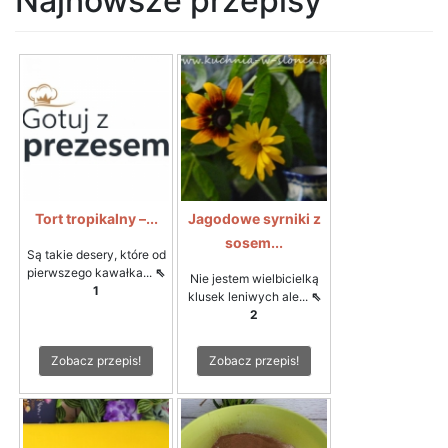
Najnowsze przepisy
Tort tropikalny –...
Jagodowe syrniki z
sosem...
Są takie desery, które od
pierwszego kawałka...
⇖
Nie jestem wielbicielką
1
klusek leniwych ale...
⇖
2
Zobacz przepis!
Zobacz przepis!