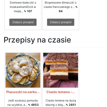
Domowe bułeczki z
Ekspresowe ślimaczki z
truskawkamiDziś w
ciasta francuskiego z...
⇖
mojej...
⇖ 107
94
Zobacz przepis!
Zobacz przepis!
Przepisy na czasie
Placuszki na serku...
Ciasto Ismena –...
Jeśli szukasz pomysłu
Ciasto Ismena na dużą
na szybkie, a...
⇖ 4653
blachę z bitą...
⇖ 2851