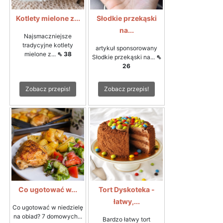
Kotlety mielone z...
Słodkie przekąski
na...
Najsmaczniejsze
tradycyjne kotlety
artykuł sponsorowany
mielone z...
⇖ 38
Słodkie przekąski na...
⇖
26
Zobacz przepis!
Zobacz przepis!
Co ugotować w...
Tort Dyskoteka -
łatwy,...
Co ugotować w niedzielę
na obiad? 7 domowych...
Bardzo łatwy tort