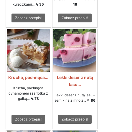
kuleczkami...
⇖ 35
48
Zobacz przepis!
Zobacz przepis!
Krucha, pachnąca...
Lekki deser z nutą
lasu...
Krucha, pachnąca
cynamonem szarlotka z
Lekki deser z nutą lasu –
gałką...
⇖ 78
sernik na zimno z...
⇖ 86
Zobacz przepis!
Zobacz przepis!