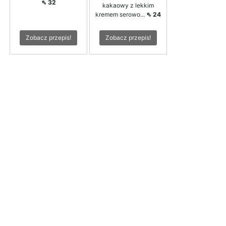
⇖ 32
kakaowy z lekkim
kremem serowo...
⇖ 24
Zobacz przepis!
Zobacz przepis!