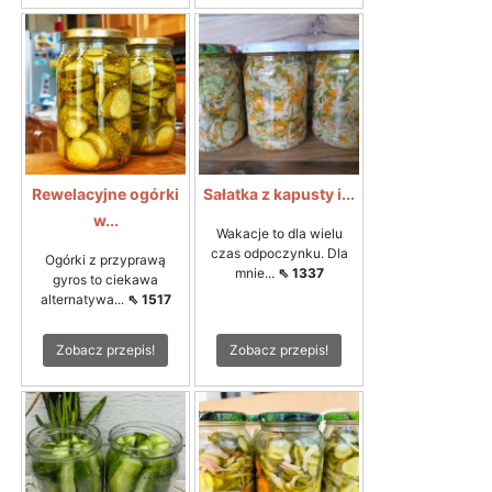
Rewelacyjne ogórki
Sałatka z kapusty i...
w...
Wakacje to dla wielu
czas odpoczynku. Dla
Ogórki z przyprawą
mnie...
⇖ 1337
gyros to ciekawa
alternatywa...
⇖ 1517
Zobacz przepis!
Zobacz przepis!