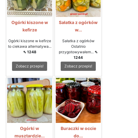
Ogórki kiszone w
Sałatka z ogórków
kefirze
w...
Ogórki kiszone w kefirze
Sałatka z ogórków
to ciekawa alternatywa...
Ostatnio
⇖ 1248
przygotowywałem...
⇖
1244
Zobacz przepis!
Zobacz przepis!
Ogórki w
Buraczki w occie
musztardzie...
do...