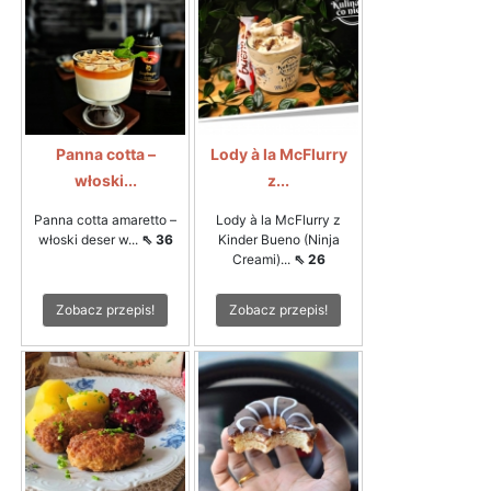
Panna cotta –
Lody à la McFlurry
włoski...
z...
Panna cotta amaretto –
Lody à la McFlurry z
włoski deser w...
⇖ 36
Kinder Bueno (Ninja
Creami)...
⇖ 26
Zobacz przepis!
Zobacz przepis!