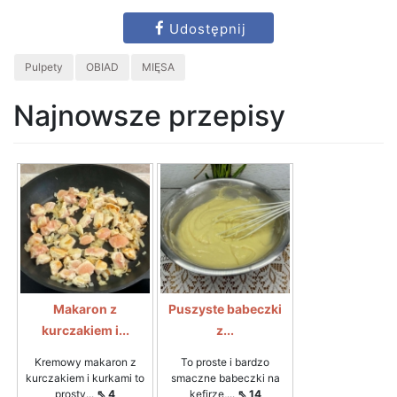
Udostępnij
Pulpety
OBIAD
MIĘSA
Najnowsze przepisy
Makaron z
Puszyste babeczki
kurczakiem i...
z...
Kremowy makaron z
To proste i bardzo
kurczakiem i kurkami to
smaczne babeczki na
prosty...
⇖ 4
kefirze,...
⇖ 14