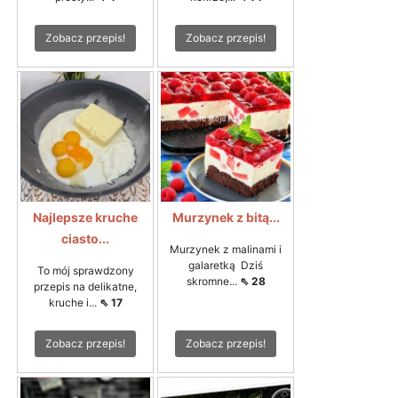
Zobacz przepis!
Zobacz przepis!
Najlepsze kruche
Murzynek z bitą...
ciasto...
Murzynek z malinami i
galaretką Dziś
To mój sprawdzony
skromne...
⇖ 28
przepis na delikatne,
kruche i...
⇖ 17
Zobacz przepis!
Zobacz przepis!