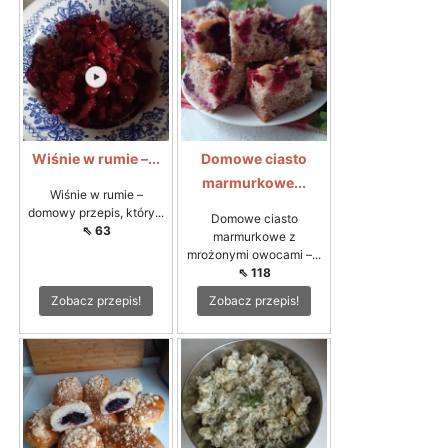
Wiśnie w rumie –...
Domowe ciasto
marmurkowe...
Wiśnie w rumie –
domowy przepis, który...
Domowe ciasto
⇖ 63
marmurkowe z
mrożonymi owocami –...
⇖ 118
Zobacz przepis!
Zobacz przepis!