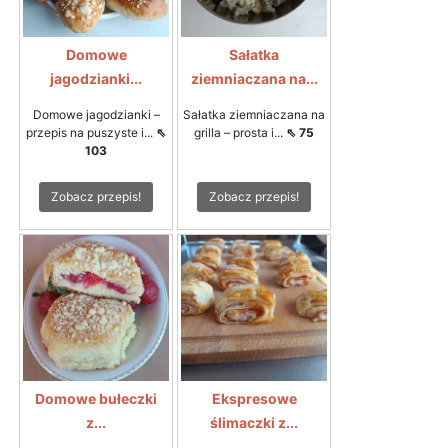
Domowe
Sałatka
jagodzianki...
ziemniaczana na...
Domowe jagodzianki –
Sałatka ziemniaczana na
przepis na puszyste i...
⇖
grilla – prosta i...
⇖ 75
103
Zobacz przepis!
Zobacz przepis!
Domowe bułeczki
Ekspresowe
z...
ślimaczki z...