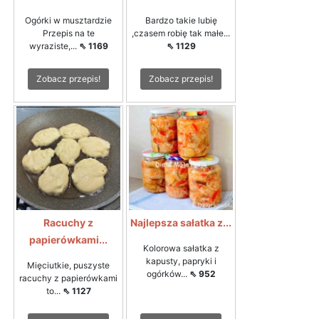
Ogórki w musztardzie
Bardzo takie lubię
Przepis na te
,czasem robię tak małe...
wyraziste,...
⇖ 1169
⇖ 1129
Zobacz przepis!
Zobacz przepis!
Racuchy z
Najlepsza sałatka z...
papierówkami...
Kolorowa sałatka z
kapusty, papryki i
Mięciutkie, puszyste
ogórków...
⇖ 952
racuchy z papierówkami
to...
⇖ 1127