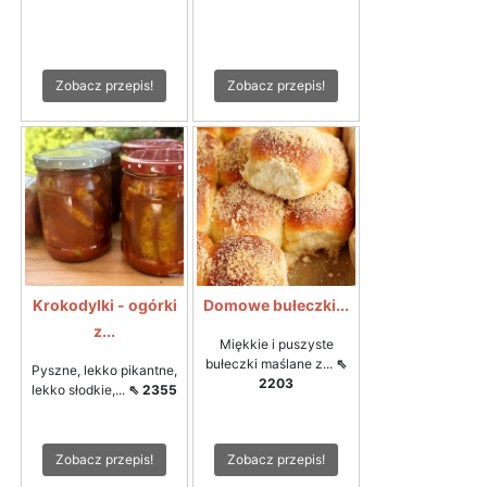
Zobacz przepis!
Zobacz przepis!
Krokodylki - ogórki
Domowe bułeczki...
z...
Miękkie i puszyste
bułeczki maślane z...
⇖
Pyszne, lekko pikantne,
2203
lekko słodkie,...
⇖ 2355
Zobacz przepis!
Zobacz przepis!