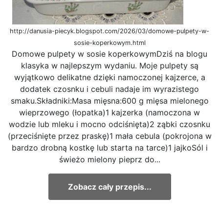
http://danusia-piecyk.blogspot.com/2026/03/domowe-pulpety-w-
sosie-koperkowym.html
Domowe pulpety w sosie koperkowymDziś na blogu
klasyka w najlepszym wydaniu. Moje pulpety są
wyjątkowo delikatne dzięki namoczonej kajzerce, a
dodatek czosnku i cebuli nadaje im wyrazistego
smaku.Składniki:Masa mięsna:600 g mięsa mielonego
wieprzowego (łopatka)1 kajzerka (namoczona w
wodzie lub mleku i mocno odciśnięta)2 ząbki czosnku
(przeciśnięte przez praskę)1 mała cebula (pokrojona w
bardzo drobną kostkę lub starta na tarce)1 jajkoSól i
świeżo mielony pieprz do...
Zobacz cały przepis...