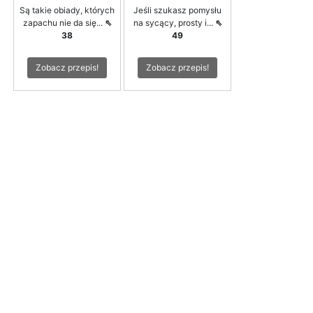
Są takie obiady, których
Jeśli szukasz pomysłu
zapachu nie da się...
⇖
na sycący, prosty i...
⇖
38
49
Zobacz przepis!
Zobacz przepis!