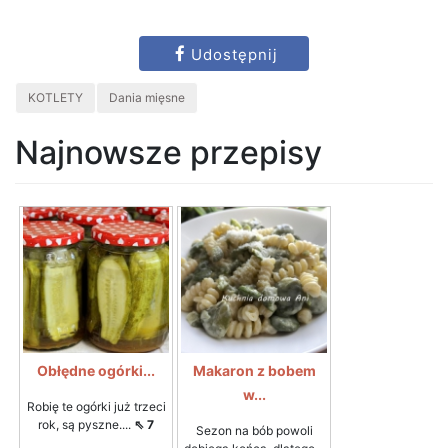
Udostępnij
KOTLETY
Dania mięsne
Najnowsze przepisy
Obłędne ogórki...
Makaron z bobem
w...
Robię te ogórki już trzeci
rok, są pyszne....
⇖ 7
Sezon na bób powoli