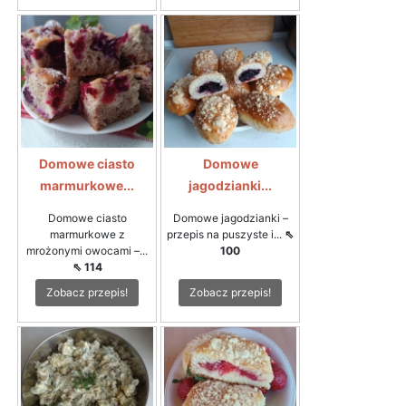
Domowe ciasto
Domowe
marmurkowe...
jagodzianki...
Domowe ciasto
Domowe jagodzianki –
marmurkowe z
przepis na puszyste i...
⇖
mrożonymi owocami –...
100
⇖ 114
Zobacz przepis!
Zobacz przepis!