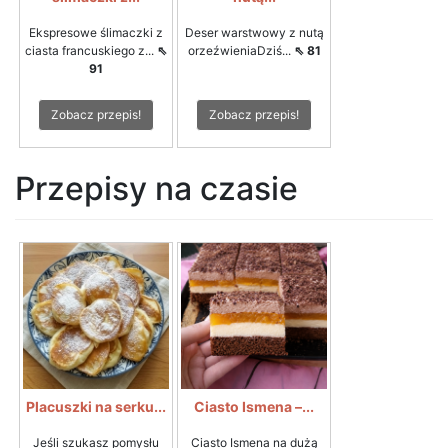
Ekspresowe ślimaczki z
Deser warstwowy z nutą
ciasta francuskiego z...
⇖
orzeźwieniaDziś...
⇖ 81
91
Zobacz przepis!
Zobacz przepis!
Przepisy na czasie
Placuszki na serku...
Ciasto Ismena –...
Jeśli szukasz pomysłu
Ciasto Ismena na dużą