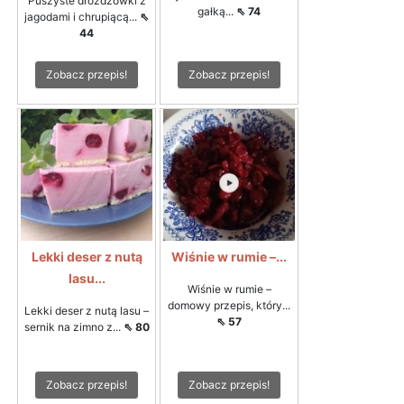
Puszyste drożdżówki z
gałką...
⇖ 74
jagodami i chrupiącą...
⇖
44
Zobacz przepis!
Zobacz przepis!
Lekki deser z nutą
Wiśnie w rumie –...
lasu...
Wiśnie w rumie –
domowy przepis, który...
Lekki deser z nutą lasu –
⇖ 57
sernik na zimno z...
⇖ 80
Zobacz przepis!
Zobacz przepis!