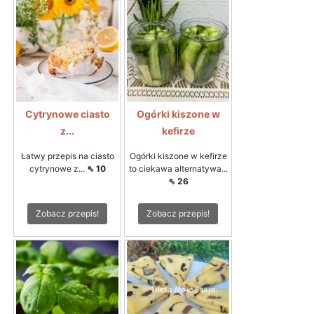
Cytrynowe ciasto
Ogórki kiszone w
z...
kefirze
Łatwy przepis na ciasto
Ogórki kiszone w kefirze
cytrynowe z...
⇖ 10
to ciekawa alternatywa...
⇖ 26
Zobacz przepis!
Zobacz przepis!