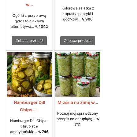
w...
Kolorowa sałatka z
kapusty, papryki i
Ogórki z przyprawą
ogórków...
⇖ 906
gyros to ciekawa
alternatywa...
⇖ 1042
Zobacz przepis!
Zobacz przepis!
Hamburger Dill
Mizeria na zimę w...
Chips –...
Poznaj mój sprawdzony
przepis na chrupiącą...
⇖
Hamburger Dill Chips –
741
chrupiące
amerykańskie...
⇖ 746