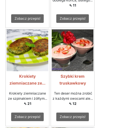
dobiega końca, dlatego...
⇖ 11
Zobacz przepis!
Zobacz przepis!
Krokiety
Szybki krem
ziemniaczane ze...
truskawkowy
Krokiety ziemniaczane
Ten deser można zrobić
ze szpinakiem i żółtym...
z każdymi owocami ale...
⇖ 21
⇖ 12
Zobacz przepis!
Zobacz przepis!