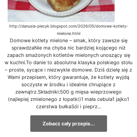
http://danusia-piecyk.blogspot.com/2026/05/domowe-kotlety-
mielone.html
Domowe kotlety mielone – smak, który zawsze się
sprawdzaNie ma chyba nic bardziej kojącego niż
zapach smażonych kotletów mielonych unoszący się
w kuchni.To danie to absolutna klasyka polskiego stołu
– proste, sycące i niezwykle domowe. Dziś dzielę się z
Wami przepisem, który gwarantuje, że kotlety wyjdą
soczyste w środku i idealnie chrupiące z
zewnątrz.Składniki:500 g mięsa wieprzowego
(najlepiej zmielonego z łopatki)1 mała cebula1 jajko1
czerstwa bułkaSól i pieprz...
Zobacz cały przepis...