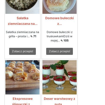
Sałatka
Domowe bułeczki
ziemniaczana na...
z...
Sałatka ziemniaczana na
Domowe bułeczki z
grilla – prosta i...
⇖ 71
truskawkamiDziś w
mojej...
⇖ 105
Zobacz przepis!
Zobacz przepis!
Ekspresowe
Deser warstwowy z
ślimaczki z...
nutą...