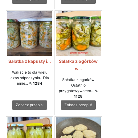
Sałatka z kapusty i...
Sałatka z ogórków
w...
Wakacje to dla wielu
czas odpoczynku. Dla
Sałatka z ogórków
mnie...
⇖ 1284
Ostatnio
przygotowywałem...
⇖
1128
Zobacz przepis!
Zobacz przepis!