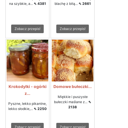
na szybkie, a...
⇖ 4381
blachę z bitą...
⇖ 2661
Zobacz przepis!
Zobacz przepis!
Krokodylki - ogórki
Domowe bułeczki...
z...
Miękkie i puszyste
bułeczki maślane z...
⇖
Pyszne, lekko pikantne,
2138
lekko słodkie,...
⇖ 2250
Zobacz przepis!
Zobacz przepis!