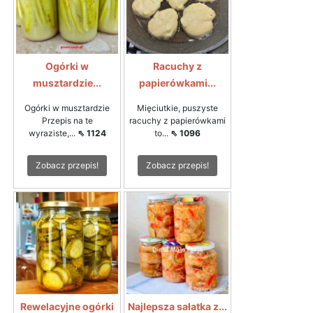
Ogórki w
Racuchy z
musztardzie...
papierówkami...
Ogórki w musztardzie
Mięciutkie, puszyste
Przepis na te
racuchy z papierówkami
wyraziste,...
⇖ 1124
to...
⇖ 1096
Zobacz przepis!
Zobacz przepis!
Rewelacyjne ogórki
Najlepsza sałatka z...