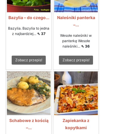
Bazylia – do czego...
Naleśniki panterka
–...
Bazylia. Bazylia to jedna
z najbardziej...
⇖ 37
Wesołe naleśniki w
panterkę Wesołe
naleśniki...
⇖ 36
Zobacz przepis!
Zobacz przepis!
Schabowe z kością
Zapiekanka z
–...
kopytkami