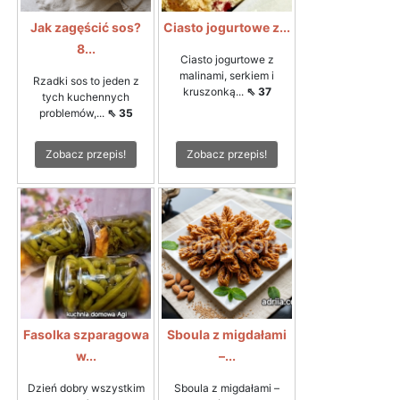
Jak zagęścić sos?
Ciasto jogurtowe z...
8...
Ciasto jogurtowe z
malinami, serkiem i
Rzadki sos to jeden z
kruszonką...
⇖ 37
tych kuchennych
problemów,...
⇖ 35
Zobacz przepis!
Zobacz przepis!
Fasolka szparagowa
Sboula z migdałami
w...
–...
Dzień dobry wszystkim
Sboula z migdałami –