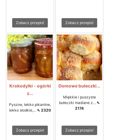
Zobacz przepis!
Zobacz przepis!
Krokodylki - ogórki
Domowe bułeczki...
z...
Miękkie i puszyste
bułeczki maślane z...
⇖
Pyszne, lekko pikantne,
2174
lekko słodkie,...
⇖ 2320
Zobacz przepis!
Zobacz przepis!