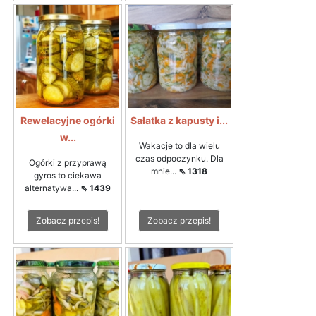
Rewelacyjne ogórki
Sałatka z kapusty i...
w...
Wakacje to dla wielu
czas odpoczynku. Dla
Ogórki z przyprawą
mnie...
⇖ 1318
gyros to ciekawa
alternatywa...
⇖ 1439
Zobacz przepis!
Zobacz przepis!