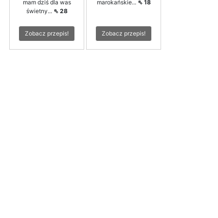
mam dziś dla was
marokańskie...
⇖ 18
świetny...
⇖ 28
Zobacz przepis!
Zobacz przepis!