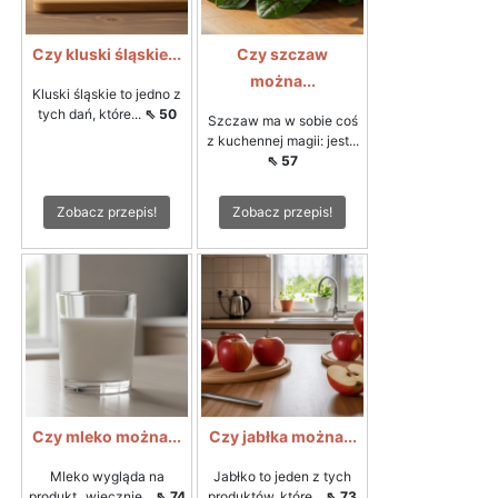
Czy kluski śląskie...
Czy szczaw
można...
Kluski śląskie to jedno z
tych dań, które...
⇖ 50
Szczaw ma w sobie coś
z kuchennej magii: jest...
⇖ 57
Zobacz przepis!
Zobacz przepis!
Czy mleko można...
Czy jabłka można...
Mleko wygląda na
Jabłko to jeden z tych
produkt „wiecznie...
⇖ 74
produktów, które...
⇖ 73