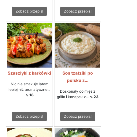
Zobacz przepis!
Zobacz przepis!
Szaszłyki z karkówki
Sos tzatziki po
polsku z...
Nic nie smakuje latem
lepiej niż aromatyczne...
Doskonały do mięs z
⇖ 18
grilla i kanapek z...
⇖ 23
Zobacz przepis!
Zobacz przepis!