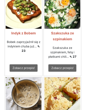
Indyk z Bobem
Szakszuka ze
szpinakiem
Bobek zaprzyjaźnił się z
indykiem chyba już...
⇖
Szakszuka ze
23
szpinakiem, fetą i
płatkami chili...
⇖ 27
Zobacz przepis!
Zobacz przepis!