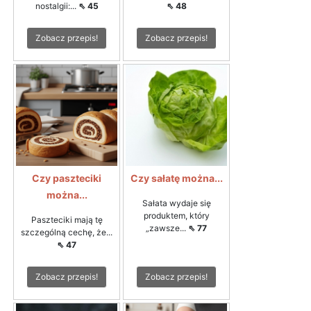
nostalgii:...
⇖ 45
⇖ 48
Zobacz przepis!
Zobacz przepis!
Czy paszteciki
Czy sałatę można...
można...
Sałata wydaje się
produktem, który
Paszteciki mają tę
„zawsze...
⇖ 77
szczególną cechę, że...
⇖ 47
Zobacz przepis!
Zobacz przepis!