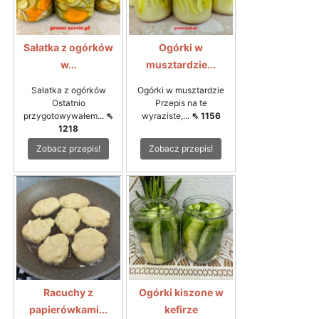
Sałatka z ogórków
Ogórki w
w...
musztardzie...
Sałatka z ogórków
Ogórki w musztardzie
Ostatnio
Przepis na te
przygotowywałem...
⇖
wyraziste,...
⇖ 1156
1218
Zobacz przepis!
Zobacz przepis!
Racuchy z
Ogórki kiszone w
papierówkami...
kefirze