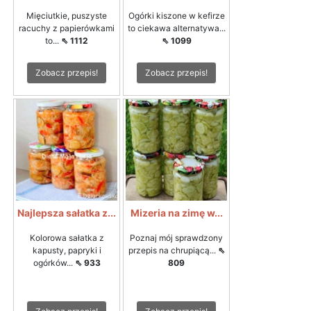
Mięciutkie, puszyste
Ogórki kiszone w kefirze
racuchy z papierówkami
to ciekawa alternatywa...
to...
⇖ 1112
⇖ 1099
Zobacz przepis!
Zobacz przepis!
Najlepsza sałatka z...
Mizeria na zimę w...
Kolorowa sałatka z
Poznaj mój sprawdzony
kapusty, papryki i
przepis na chrupiącą...
⇖
ogórków...
⇖ 933
809