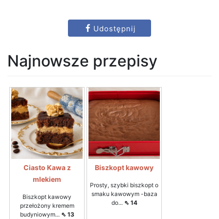
Udostępnij
Najnowsze przepisy
Ciasto Kawa z
Biszkopt kawowy
mlekiem
Prosty, szybki biszkopt o
smaku kawowym -baza
Biszkopt kawowy
do...
⇖ 14
przełożony kremem
budyniowym...
⇖ 13