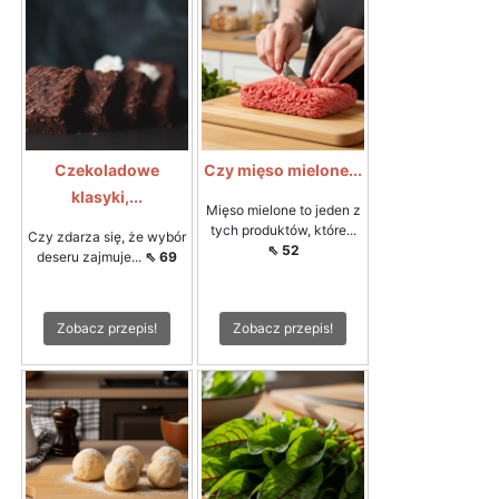
Czekoladowe
Czy mięso mielone...
klasyki,...
Mięso mielone to jeden z
tych produktów, które...
Czy zdarza się, że wybór
⇖ 52
deseru zajmuje...
⇖ 69
Zobacz przepis!
Zobacz przepis!