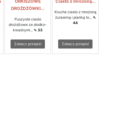
a
ORKISZOWE
Ciasto z mrożoną...
DROŻDŻÓWKI...
Kruche ciasto z mrożoną
żurawiną i pianką to...
⇖
Puszyste ciasto
44
9
drożdżowe ze słodko-
kwaśnymi...
⇖ 33
Zobacz przepis!
Zobacz przepis!