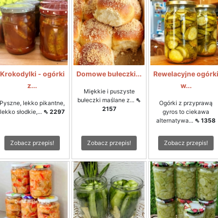
Krokodylki - ogórki
Domowe bułeczki...
Rewelacyjne ogórk
z...
w...
Miękkie i puszyste
bułeczki maślane z...
⇖
Pyszne, lekko pikantne,
Ogórki z przyprawą
2157
lekko słodkie,...
⇖ 2297
gyros to ciekawa
alternatywa...
⇖ 1358
Zobacz przepis!
Zobacz przepis!
Zobacz przepis!