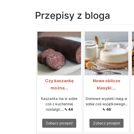
Przepisy z bloga
Czy kaszankę
Nowe oblicze
można...
klasyki:...
Kaszanka ma w sobie
Domowe wypieki mają w
coś z kuchennej
sobie coś wyjątkowego...
nostalgii:...
⇖ 44
⇖ 48
Zobacz przepis!
Zobacz przepis!