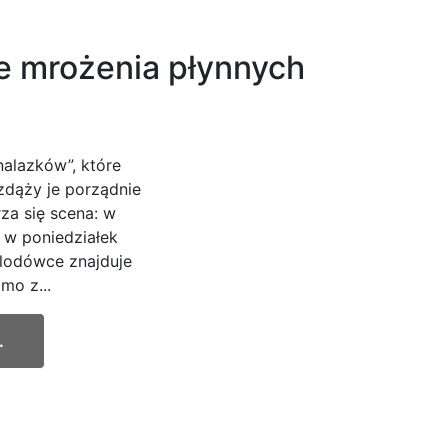
e mrożenia płynnych
alazków”, które
 zdąży je porządnie
za się scena: w
, w poniedziałek
 lodówce znajduje
mo z...
.