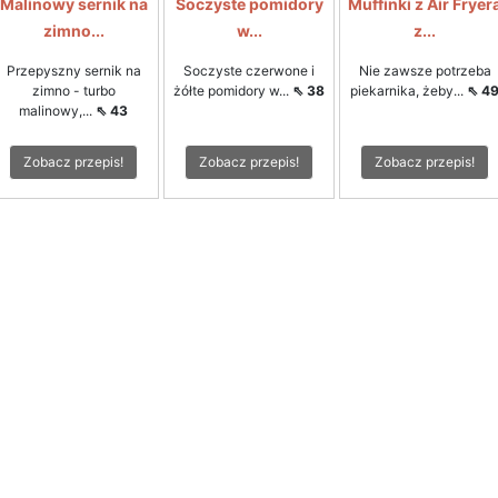
Malinowy sernik na
Soczyste pomidory
Muffinki z Air Fryer
zimno...
w...
z...
Przepyszny sernik na
Soczyste czerwone i
Nie zawsze potrzeba
zimno - turbo
żółte pomidory w...
⇖ 38
piekarnika, żeby...
⇖ 4
malinowy,...
⇖ 43
Zobacz przepis!
Zobacz przepis!
Zobacz przepis!