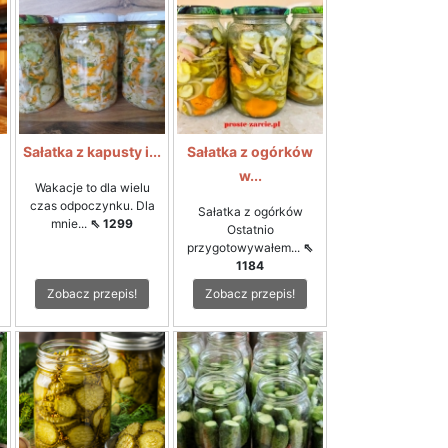
i
Sałatka z kapusty i...
Sałatka z ogórków
w...
Wakacje to dla wielu
czas odpoczynku. Dla
Sałatka z ogórków
mnie...
⇖ 1299
Ostatnio
przygotowywałem...
⇖
1184
Zobacz przepis!
Zobacz przepis!