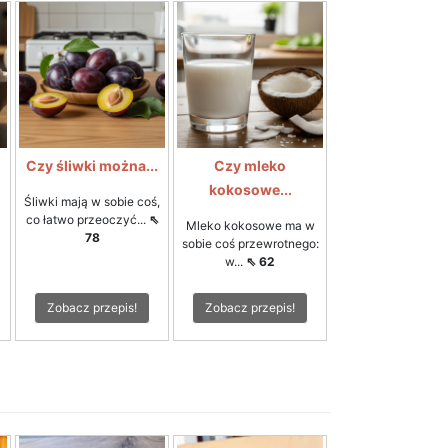
Czy śliwki można...
Czy mleko
kokosowe...
Śliwki mają w sobie coś,
co łatwo przeoczyć...
⇖
Mleko kokosowe ma w
78
sobie coś przewrotnego:
w...
⇖ 62
Zobacz przepis!
Zobacz przepis!