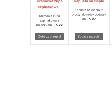
Kremowa zupa
Kapusta na ciepło
szpinakowa...
Kapusta na ciepło to
prosty, domowy dodatek
Kremowa zupa
do...
⇖ 27
szpinakowa z
kuleczkami...
⇖ 22
Zobacz przepis!
Zobacz przepis!