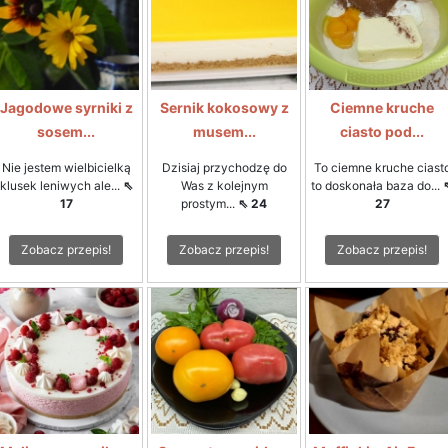
Jagodowe syrniki z
Sernik kokosowy z
Ciemne kruche
sosem...
musem...
ciasto pod...
Nie jestem wielbicielką
Dzisiaj przychodzę do
To ciemne kruche ciast
klusek leniwych ale...
⇖
Was z kolejnym
to doskonała baza do...
17
prostym...
⇖ 24
27
Zobacz przepis!
Zobacz przepis!
Zobacz przepis!