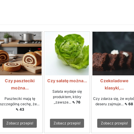
Czy paszteciki
Czy sałatę można...
Czekoladowe
można...
klasyki,...
Sałata wydaje się
produktem, który
Paszteciki mają tę
Czy zdarza się, że wybó
„zawsze...
⇖ 76
szczególną cechę, że...
deseru zajmuje...
⇖ 68
⇖ 43
Zobacz przepis!
Zobacz przepis!
Zobacz przepis!