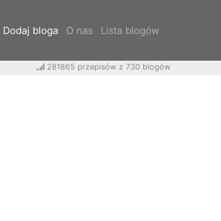
Dodaj bloga
O nas
Lista blogów
281865 przepisów z 730 blogów