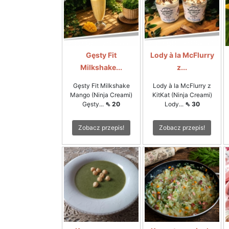
Gęsty Fit
Lody à la McFlurry
Milkshake...
z...
Gęsty Fit Milkshake
Lody à la McFlurry z
Mango (Ninja Creami)
KitKat (Ninja Creami)
Gęsty...
⇖ 20
Lody...
⇖ 30
Zobacz przepis!
Zobacz przepis!