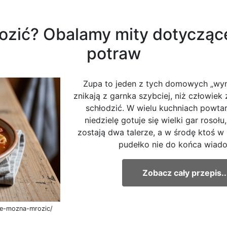
zić? Obalamy mity dotycząc
potraw
Zupa to jeden z tych domowych „wyn
znikają z garnka szybciej, niż człowiek
schłodzić. W wielu kuchniach powtar
niedzielę gotuje się wielki gar rosołu
zostają dwa talerze, a w środę ktoś w
pudełko nie do końca wiado
Zobacz cały przepis..
pe-mozna-mrozic/