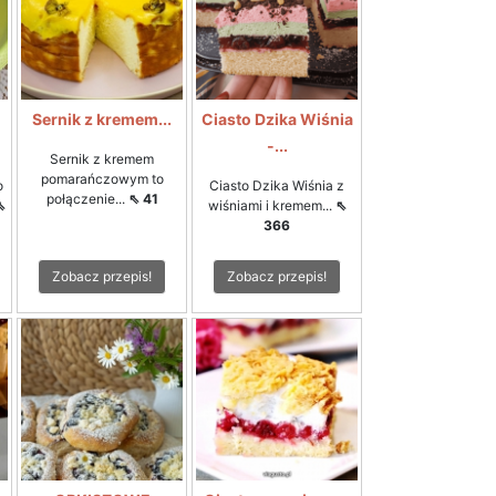
Sernik z kremem...
Ciasto Dzika Wiśnia
-...
Sernik z kremem
pomarańczowym to
o
Ciasto Dzika Wiśnia z
połączenie...
⇖ 41
⇖
wiśniami i kremem...
⇖
366
Zobacz przepis!
Zobacz przepis!