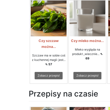
Czy szczaw
Czy mleko można...
można...
Mleko wygląda na
produkt „wiecznie...
⇖
Szczaw ma w sobie coś
69
z kuchennej magii: jest...
⇖ 57
Zobacz przepis!
Zobacz przepis!
Przepisy na czasie