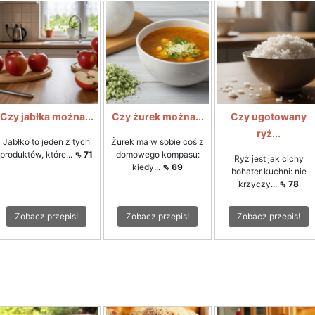
Czy jabłka można...
Czy żurek można...
Czy ugotowany
ryż...
Jabłko to jeden z tych
Żurek ma w sobie coś z
produktów, które...
⇖ 71
domowego kompasu:
Ryż jest jak cichy
kiedy...
⇖ 69
bohater kuchni: nie
krzyczy...
⇖ 78
Zobacz przepis!
Zobacz przepis!
Zobacz przepis!