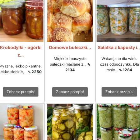
Krokodylki - ogórki
Domowe bułeczki...
Sałatka z kapusty i..
z...
Miękkie i puszyste
Wakacje to dla wielu
bułeczki maślane z...
⇖
czas odpoczynku. Dla
Pyszne, lekko pikantne,
2134
mnie...
⇖ 1284
lekko słodkie,...
⇖ 2250
Zobacz przepis!
Zobacz przepis!
Zobacz przepis!