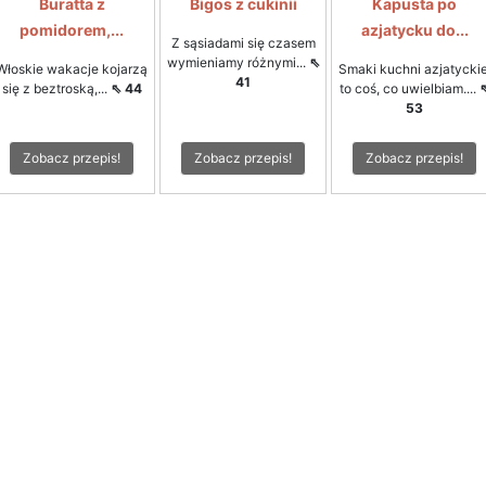
Buratta z
Bigos z cukinii
Kapusta po
pomidorem,...
azjatycku do...
Z sąsiadami się czasem
wymieniamy różnymi...
⇖
Włoskie wakacje kojarzą
Smaki kuchni azjatyckie
41
się z beztroską,...
⇖ 44
to coś, co uwielbiam....
53
Zobacz przepis!
Zobacz przepis!
Zobacz przepis!