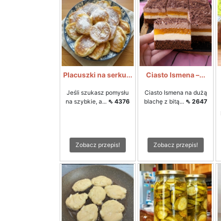
Placuszki na serku...
Ciasto Ismena –...
Jeśli szukasz pomysłu
Ciasto Ismena na dużą
na szybkie, a...
⇖ 4376
blachę z bitą...
⇖ 2647
Zobacz przepis!
Zobacz przepis!