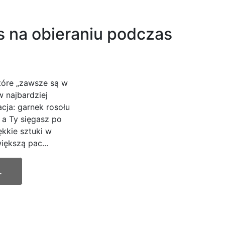
 na obieraniu podczas
tóre „zawsze są w
w najbardziej
cja: garnek rosołu
 a Ty sięgasz po
kkie sztuki w
iększą pac...
.