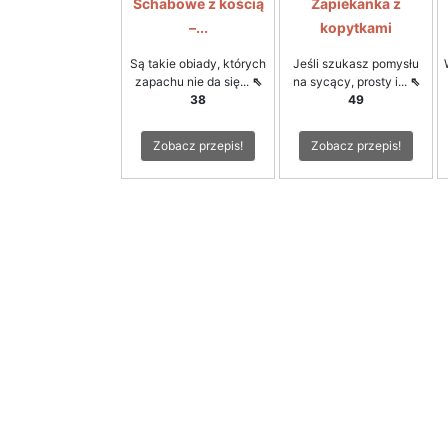
Schabowe z kością
Zapiekanka z
–...
kopytkami
Są takie obiady, których
Jeśli szukasz pomysłu
zapachu nie da się...
⇖
na sycący, prosty i...
⇖
38
49
Zobacz przepis!
Zobacz przepis!