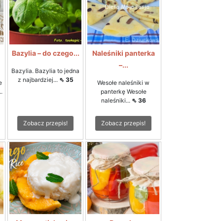
Bazylia – do czego...
Naleśniki panterka
–...
Bazylia. Bazylia to jedna
z najbardziej...
⇖ 35
e
Wesołe naleśniki w
.
panterkę Wesołe
naleśniki...
⇖ 36
Zobacz przepis!
Zobacz przepis!