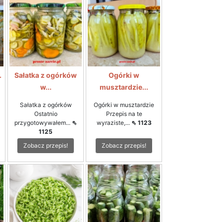
.
Sałatka z ogórków
Ogórki w
w...
musztardzie...
Sałatka z ogórków
Ogórki w musztardzie
Ostatnio
Przepis na te
przygotowywałem...
⇖
wyraziste,...
⇖ 1123
1125
Zobacz przepis!
Zobacz przepis!