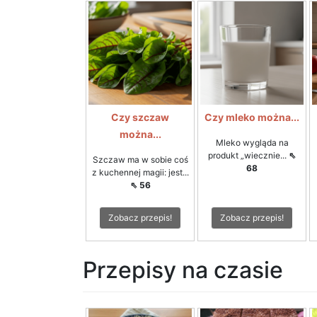
Czy szczaw
Czy mleko można...
można...
Mleko wygląda na
produkt „wiecznie...
⇖
Szczaw ma w sobie coś
68
z kuchennej magii: jest...
⇖ 56
Zobacz przepis!
Zobacz przepis!
Przepisy na czasie