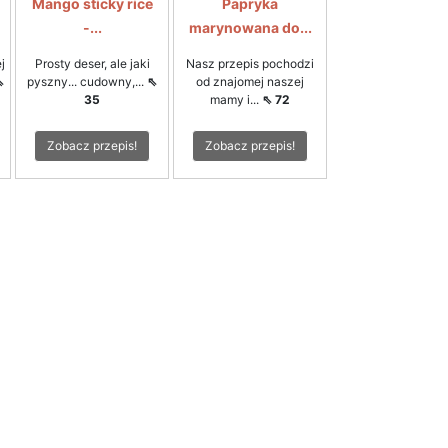
Mango sticky rice
Papryka
-...
marynowana do...
j
Prosty deser, ale jaki
Nasz przepis pochodzi
⇖
pyszny... cudowny,...
⇖
od znajomej naszej
35
mamy i...
⇖ 72
Zobacz przepis!
Zobacz przepis!