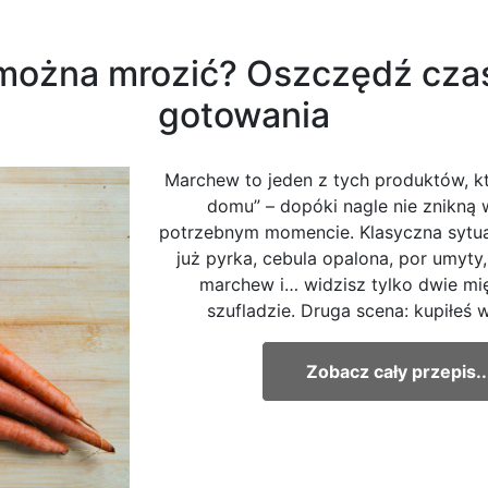
ożna mrozić? Oszczędź czas
gotowania
Marchew to jeden z tych produktów, k
domu” – dopóki nagle nie znikną 
potrzebnym momencie. Klasyczna sytua
już pyrka, cebula opalona, por umyty,
marchew i… widzisz tylko dwie mię
szufladzie. Druga scena: kupiłeś w
Zobacz cały przepis..