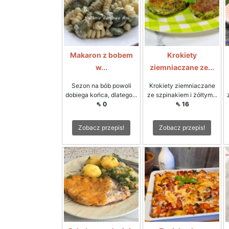
Makaron z bobem
Krokiety
w...
ziemniaczane ze...
Sezon na bób powoli
Krokiety ziemniaczane
dobiega końca, dlatego...
ze szpinakiem i żółtym...
⇖ 0
⇖ 16
Zobacz przepis!
Zobacz przepis!