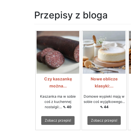
Przepisy z bloga
Czy kaszankę
Nowe oblicze
można...
klasyki:...
Kaszanka ma w sobie
Domowe wypieki mają w
coś z kuchennej
sobie coś wyjątkowego...
nostalgii:...
⇖ 40
⇖ 44
Zobacz przepis!
Zobacz przepis!