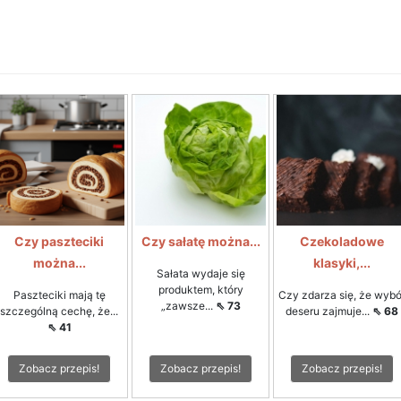
Czy paszteciki
Czy sałatę można...
Czekoladowe
można...
klasyki,...
Sałata wydaje się
produktem, który
Paszteciki mają tę
Czy zdarza się, że wybó
„zawsze...
⇖ 73
szczególną cechę, że...
deseru zajmuje...
⇖ 68
⇖ 41
Zobacz przepis!
Zobacz przepis!
Zobacz przepis!