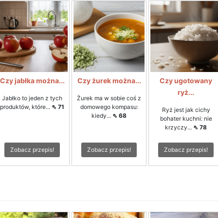
Czy jabłka można...
Czy żurek można...
Czy ugotowany
ryż...
Jabłko to jeden z tych
Żurek ma w sobie coś z
produktów, które...
⇖ 71
domowego kompasu:
Ryż jest jak cichy
kiedy...
⇖ 68
bohater kuchni: nie
krzyczy...
⇖ 78
Zobacz przepis!
Zobacz przepis!
Zobacz przepis!