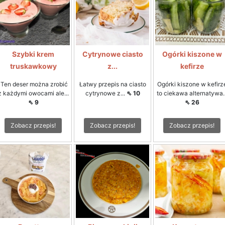
Szybki krem
Cytrynowe ciasto
Ogórki kiszone w
truskawkowy
z...
kefirze
Ten deser można zrobić
Łatwy przepis na ciasto
Ogórki kiszone w kefirz
z każdymi owocami ale...
cytrynowe z...
⇖ 10
to ciekawa alternatywa..
⇖ 9
⇖ 26
Zobacz przepis!
Zobacz przepis!
Zobacz przepis!