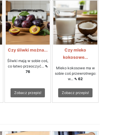
Czy śliwki można...
Czy mleko
kokosowe...
Śliwki mają w sobie coś,
co łatwo przeoczyć...
⇖
Mleko kokosowe ma w
76
sobie coś przewrotnego:
w...
⇖ 62
Zobacz przepis!
Zobacz przepis!