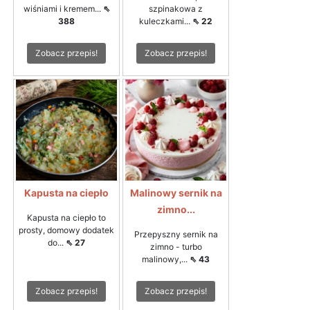
wiśniami i kremem...
⇖
szpinakowa z
388
kuleczkami...
⇖ 22
Zobacz przepis!
Zobacz przepis!
Kapusta na ciepło
Malinowy sernik na
zimno...
Kapusta na ciepło to
prosty, domowy dodatek
Przepyszny sernik na
do...
⇖ 27
zimno - turbo
malinowy,...
⇖ 43
Zobacz przepis!
Zobacz przepis!