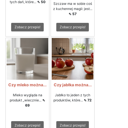
tych dań, które...
⇖ 50
Szczaw ma w sobie coś
z kuchennej magii: jest...
⇖ 57
Zobacz przepis!
Zobacz przepis!
Czy mleko można...
Czy jabłka można...
Mleko wygląda na
Jabłko to jeden z tych
produkt „wiecznie...
⇖
produktów, które...
⇖ 72
69
Zobacz przepis!
Zobacz przepis!