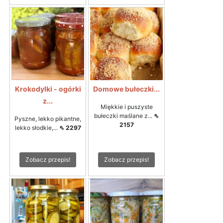
Krokodylki - ogórki
Domowe bułeczki...
z...
Miękkie i puszyste
bułeczki maślane z...
⇖
Pyszne, lekko pikantne,
2157
lekko słodkie,...
⇖ 2297
Zobacz przepis!
Zobacz przepis!