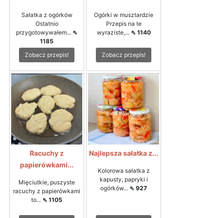
Sałatka z ogórków
Ogórki w musztardzie
Ostatnio
Przepis na te
przygotowywałem...
⇖
wyraziste,...
⇖ 1140
1185
Zobacz przepis!
Zobacz przepis!
Racuchy z
Najlepsza sałatka z...
papierówkami...
Kolorowa sałatka z
kapusty, papryki i
Mięciutkie, puszyste
ogórków...
⇖ 927
racuchy z papierówkami
to...
⇖ 1105