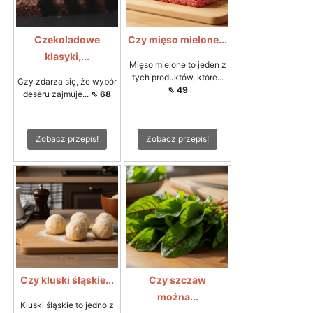
Czekoladowe
Czy mięso mielone...
klasyki,...
Mięso mielone to jeden z
tych produktów, które...
Czy zdarza się, że wybór
⇖ 49
deseru zajmuje...
⇖ 68
Zobacz przepis!
Zobacz przepis!
Czy kluski śląskie...
Czy szczaw
można...
Kluski śląskie to jedno z