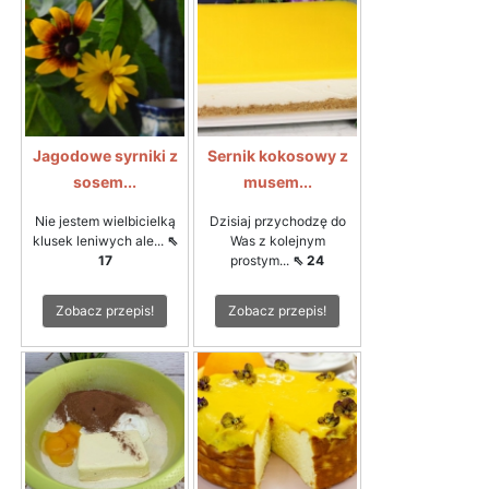
Jagodowe syrniki z
Sernik kokosowy z
sosem...
musem...
Nie jestem wielbicielką
Dzisiaj przychodzę do
klusek leniwych ale...
⇖
Was z kolejnym
17
prostym...
⇖ 24
Zobacz przepis!
Zobacz przepis!