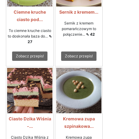
Ciemne kruche
Sernik z kremem...
ciasto pod...
Sernik z kremem
pomarańczowym to
To ciemne kruche ciasto
połączenie...
⇖ 42
to doskonała baza do...
⇖
27
Zobacz przepis!
Zobacz przepis!
Ciasto Dzika Wiśnia
Kremowa zupa
-...
szpinakowa...
Ciasto Dzika Wiśnia z
Kremowa zupa