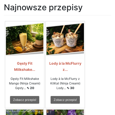
Najnowsze przepisy
Gęsty Fit
Lody à la McFlurry
Milkshake...
z...
Gęsty Fit Milkshake
Lody à la McFlurry z
Mango (Ninja Creami)
KitKat (Ninja Creami)
Gęsty...
⇖ 20
Lody...
⇖ 30
Zobacz przepis!
Zobacz przepis!