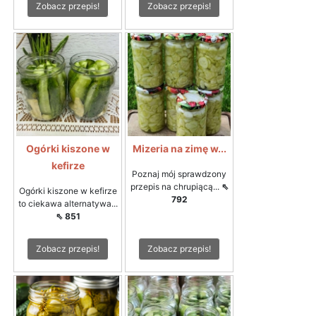
Zobacz przepis!
Zobacz przepis!
Ogórki kiszone w
Mizeria na zimę w...
kefirze
Poznaj mój sprawdzony
przepis na chrupiącą...
⇖
Ogórki kiszone w kefirze
792
to ciekawa alternatywa...
⇖ 851
Zobacz przepis!
Zobacz przepis!