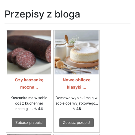
Przepisy z bloga
Czy kaszankę
Nowe oblicze
można...
klasyki:...
Kaszanka ma w sobie
Domowe wypieki mają w
coś z kuchennej
sobie coś wyjątkowego...
nostalgii:...
⇖ 44
⇖ 48
Zobacz przepis!
Zobacz przepis!