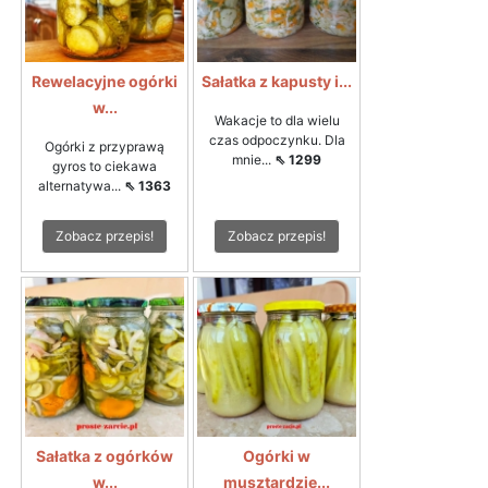
Rewelacyjne ogórki
Sałatka z kapusty i...
w...
Wakacje to dla wielu
czas odpoczynku. Dla
Ogórki z przyprawą
mnie...
⇖ 1299
gyros to ciekawa
alternatywa...
⇖ 1363
Zobacz przepis!
Zobacz przepis!
Sałatka z ogórków
Ogórki w
w...
musztardzie...