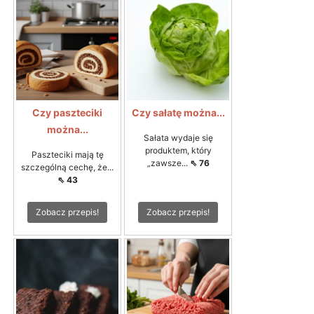
Czy paszteciki
Czy sałatę można...
można...
Sałata wydaje się
produktem, który
Paszteciki mają tę
„zawsze...
⇖ 76
szczególną cechę, że...
⇖ 43
Zobacz przepis!
Zobacz przepis!