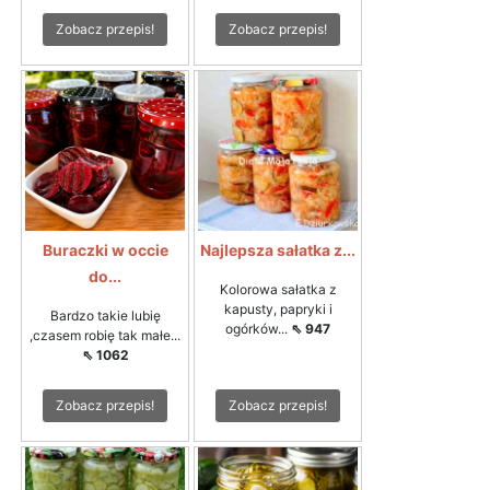
Zobacz przepis!
Zobacz przepis!
Buraczki w occie
Najlepsza sałatka z...
do...
Kolorowa sałatka z
kapusty, papryki i
Bardzo takie lubię
ogórków...
⇖ 947
,czasem robię tak małe...
⇖ 1062
Zobacz przepis!
Zobacz przepis!