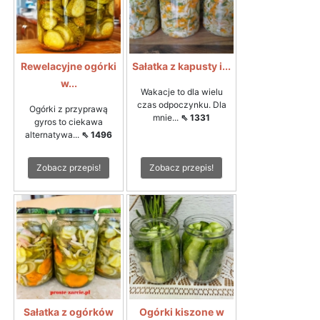
Rewelacyjne ogórki
Sałatka z kapusty i...
w...
Wakacje to dla wielu
czas odpoczynku. Dla
Ogórki z przyprawą
mnie...
⇖ 1331
gyros to ciekawa
alternatywa...
⇖ 1496
Zobacz przepis!
Zobacz przepis!
Sałatka z ogórków
Ogórki kiszone w