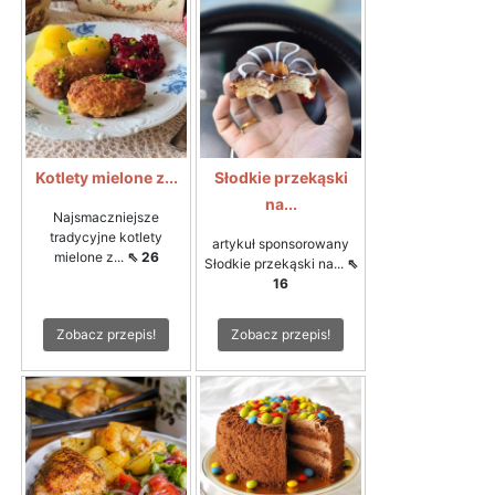
Kotlety mielone z...
Słodkie przekąski
na...
Najsmaczniejsze
tradycyjne kotlety
artykuł sponsorowany
mielone z...
⇖ 26
Słodkie przekąski na...
⇖
16
Zobacz przepis!
Zobacz przepis!