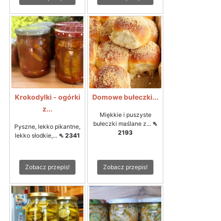
Krokodylki - ogórki
Domowe bułeczki...
z...
Miękkie i puszyste
bułeczki maślane z...
⇖
Pyszne, lekko pikantne,
2193
lekko słodkie,...
⇖ 2341
Zobacz przepis!
Zobacz przepis!