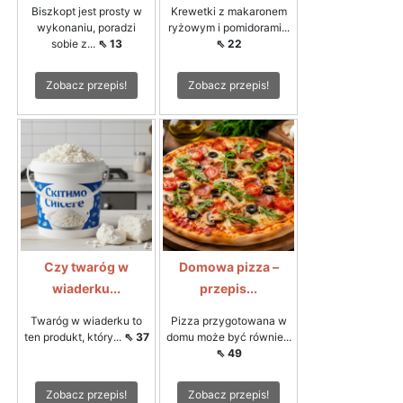
Biszkopt jest prosty w
Krewetki z makaronem
wykonaniu, poradzi
ryżowym i pomidorami...
sobie z...
⇖ 13
⇖ 22
Zobacz przepis!
Zobacz przepis!
Czy twaróg w
Domowa pizza –
wiaderku...
przepis...
Twaróg w wiaderku to
Pizza przygotowana w
ten produkt, który...
⇖ 37
domu może być równie...
⇖ 49
Zobacz przepis!
Zobacz przepis!