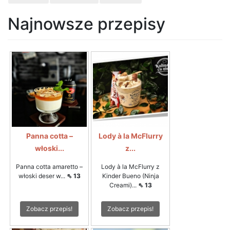
Najnowsze przepisy
Panna cotta –
Lody à la McFlurry
włoski...
z...
Panna cotta amaretto –
Lody à la McFlurry z
włoski deser w...
⇖ 13
Kinder Bueno (Ninja
Creami)...
⇖ 13
Zobacz przepis!
Zobacz przepis!