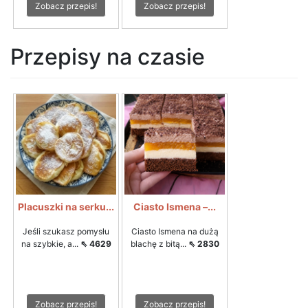
Zobacz przepis!
Zobacz przepis!
Przepisy na czasie
Placuszki na serku...
Ciasto Ismena –...
Jeśli szukasz pomysłu
Ciasto Ismena na dużą
na szybkie, a...
⇖ 4629
blachę z bitą...
⇖ 2830
Zobacz przepis!
Zobacz przepis!