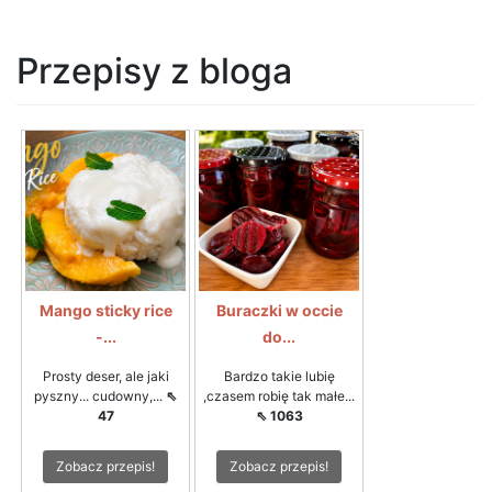
Przepisy z bloga
Mango sticky rice
Buraczki w occie
-...
do...
Prosty deser, ale jaki
Bardzo takie lubię
pyszny... cudowny,...
⇖
,czasem robię tak małe...
47
⇖ 1063
Zobacz przepis!
Zobacz przepis!