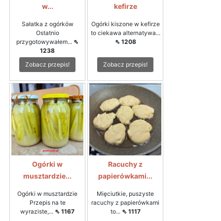
w...
kefirze
Sałatka z ogórków
Ogórki kiszone w kefirze
Ostatnio
to ciekawa alternatywa...
przygotowywałem...
⇖
⇖ 1208
1238
Zobacz przepis!
Zobacz przepis!
Ogórki w
Racuchy z
musztardzie...
papierówkami...
Ogórki w musztardzie
Mięciutkie, puszyste
Przepis na te
racuchy z papierówkami
wyraziste,...
⇖ 1167
to...
⇖ 1117