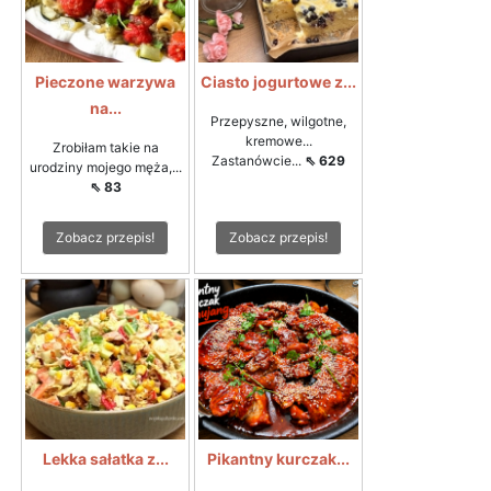
Pieczone warzywa
Ciasto jogurtowe z...
na...
Przepyszne, wilgotne,
kremowe...
Zrobiłam takie na
Zastanówcie...
⇖ 629
urodziny mojego męża,...
⇖ 83
Zobacz przepis!
Zobacz przepis!
Lekka sałatka z...
Pikantny kurczak...