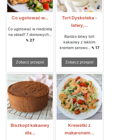
Co ugotować w...
Tort Dyskoteka -
łatwy,...
Co ugotować w niedzielę
na obiad? 7 domowych...
Bardzo łatwy tort
⇖ 27
kakaowy z lekkim
kremem serowo...
⇖ 17
Zobacz przepis!
Zobacz przepis!
Biszkopt kakaowy
Krewetki z
dla...
makaronem...