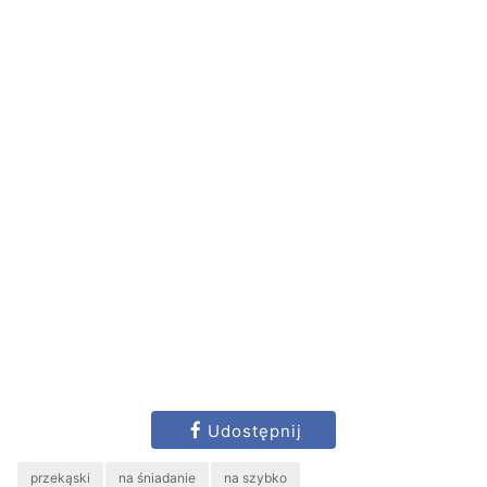
Udostępnij
przekąski
na śniadanie
na szybko