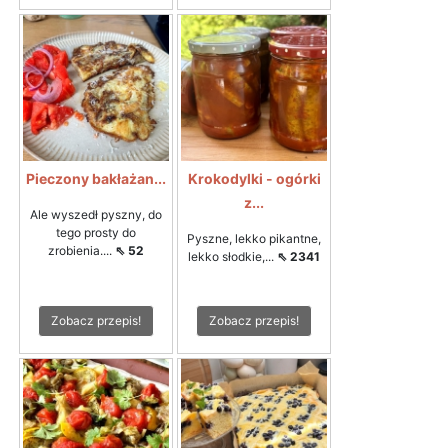
Pieczony bakłażan...
Krokodylki - ogórki
z...
Ale wyszedł pyszny, do
tego prosty do
Pyszne, lekko pikantne,
zrobienia....
⇖ 52
lekko słodkie,...
⇖ 2341
Zobacz przepis!
Zobacz przepis!