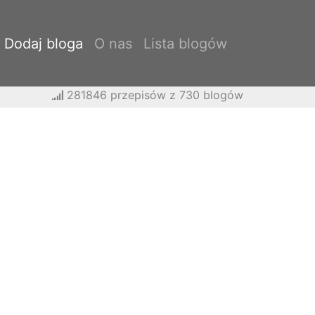
Dodaj bloga
O nas
Lista blogów
281846 przepisów z 730 blogów