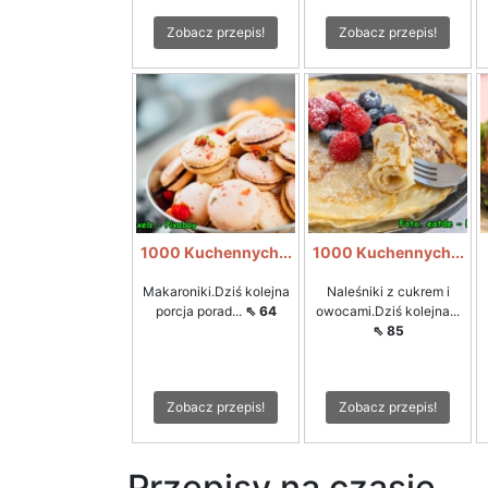
Zobacz przepis!
Zobacz przepis!
1000 Kuchennych...
1000 Kuchennych...
Makaroniki.Dziś kolejna
Naleśniki z cukrem i
porcja porad...
⇖ 64
owocami.Dziś kolejna...
⇖ 85
Zobacz przepis!
Zobacz przepis!
Przepisy na czasie