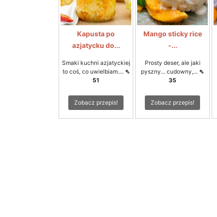
Kapusta po
Mango sticky rice
azjatycku do...
-...
Smaki kuchni azjatyckiej
Prosty deser, ale jaki
to coś, co uwielbiam....
⇖
pyszny... cudowny,...
⇖
51
35
Zobacz przepis!
Zobacz przepis!