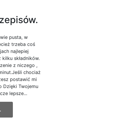
rzepisów.
wie pusta, w
ecież trzeba coś
ach najlepiej
z kilku składników.
zenie z niczego ,
minut.Jeśli chociaż
żesz postawić mi
to Dzięki Twojemu
ze lepsze...
.