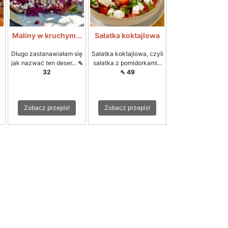
i
Maliny w kruchym...
Sałatka koktajlowa
Długo zastanawiałam się
Sałatka koktajlowa, czyli
jak nazwać ten deser...
⇖
sałatka z pomidorkami...
32
⇖ 49
Zobacz przepis!
Zobacz przepis!