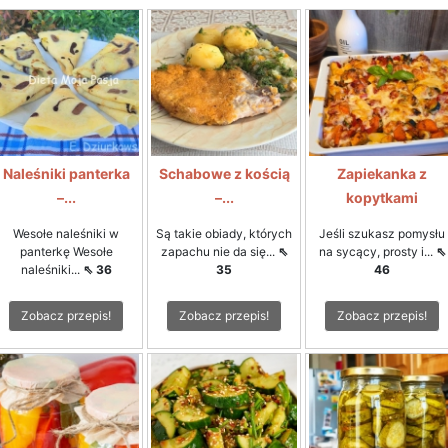
Naleśniki panterka
Schabowe z kością
Zapiekanka z
–...
–...
kopytkami
Wesołe naleśniki w
Są takie obiady, których
Jeśli szukasz pomysłu
panterkę Wesołe
zapachu nie da się...
⇖
na sycący, prosty i...
⇖
naleśniki...
⇖ 36
35
46
Zobacz przepis!
Zobacz przepis!
Zobacz przepis!