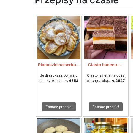
Placuszki na serku...
Ciasto Ismena –...
Jeśli szukasz pomysłu
Ciasto Ismena na dużą
na szybkie, a...
⇖ 4358
blachę z bitą...
⇖ 2647
Zobacz przepis!
Zobacz przepis!