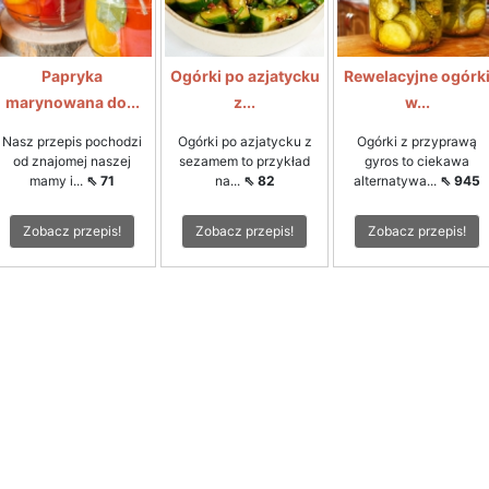
Papryka
Ogórki po azjatycku
Rewelacyjne ogórk
marynowana do...
z...
w...
Nasz przepis pochodzi
Ogórki po azjatycku z
Ogórki z przyprawą
od znajomej naszej
sezamem to przykład
gyros to ciekawa
mamy i...
⇖ 71
na...
⇖ 82
alternatywa...
⇖ 945
Zobacz przepis!
Zobacz przepis!
Zobacz przepis!