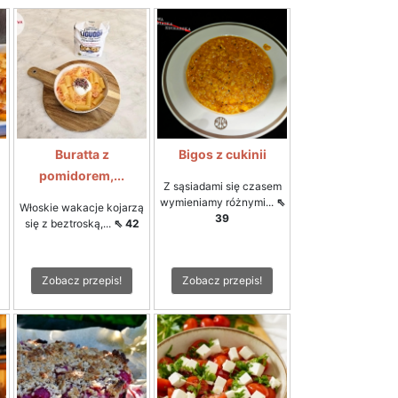
Buratta z
Bigos z cukinii
pomidorem,...
Z sąsiadami się czasem
wymieniamy różnymi...
⇖
Włoskie wakacje kojarzą
39
się z beztroską,...
⇖ 42
Zobacz przepis!
Zobacz przepis!