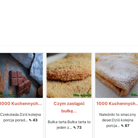
1000 Kuchennych...
Czym zastąpić
1000 Kuchennych..
bułkę...
Czekolada.Dziś kolejna
Naleśniki to smaczny
porcja porad...
⇖ 43
deser.Dziś kolejna
Bułka tarta.Bułka tarta to
porcja...
⇖ 87
jeden z...
⇖ 73