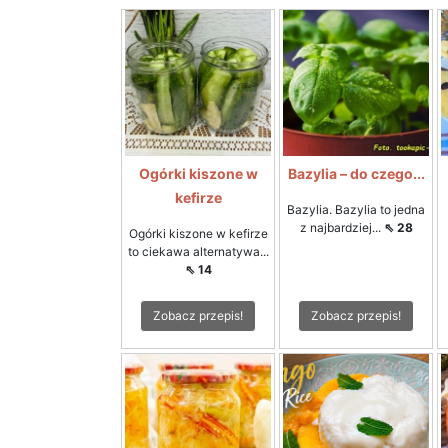
Ogórki kiszone w
Bazylia – do czego...
kefirze
Bazylia. Bazylia to jedna
z najbardziej...
⇖ 28
Ogórki kiszone w kefirze
to ciekawa alternatywa...
⇖ 14
Zobacz przepis!
Zobacz przepis!