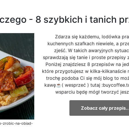
iczego - 8 szybkich i tanich p
Zdarza się każdemu, lodówka pra
kuchennych szafkach niewiele, a prz
zjeść. W takich awaryjnych sytuacj
sprawdzają się tanie i proste przepisy 
Poniżej znajdziesz 8 przepisów na jed
które przygotujesz w kilka-kilkanaście 
trochę podoba Ci się mój blog to mo
kawę☕( wesprzeć ) tutaj :buycoffee.
wsparciu będę mógł tworzyć jeszc
Zobacz cały przepis..
o-zrobic-na-obiad-