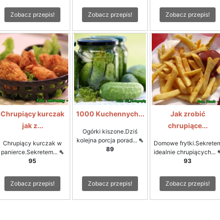
Zobacz przepis!
Zobacz przepis!
Zobacz przepis!
Chrupiący kurczak
1000 Kuchennych...
Jak zrobić
jak z...
chrupiące...
Ogórki kiszone.Dziś
kolejna porcja porad...
⇖
Chrupiący kurczak w
Domowe frytki.Sekrete
89
panierce.Sekretem...
⇖
idealnie chrupiących...
95
93
Zobacz przepis!
Zobacz przepis!
Zobacz przepis!