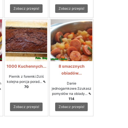
Zobacz przepis!
Zobacz przepis!
1000 Kuchennych...
8 smacznych
obiadów...
Piernik z foremki.Dziś
kolejna porcja porad...
⇖
m
Danie
70
⇖
jednogarnkowe.Szukasz
pomysłów na obiady...
⇖
114
Zobacz przepis!
Zobacz przepis!