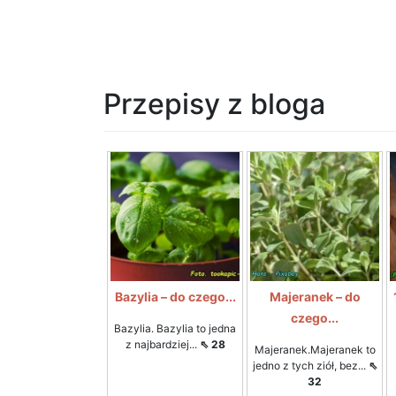
Przepisy z bloga
Bazylia – do czego...
Majeranek – do
czego...
Bazylia. Bazylia to jedna
z najbardziej...
⇖ 28
Majeranek.Majeranek to
jedno z tych ziół, bez...
⇖
32