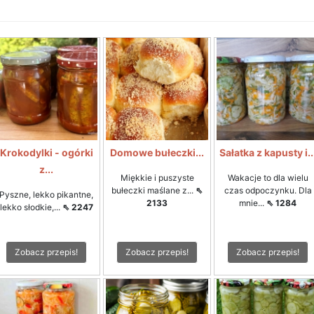
Krokodylki - ogórki
Domowe bułeczki...
Sałatka z kapusty i..
z...
Miękkie i puszyste
Wakacje to dla wielu
bułeczki maślane z...
⇖
czas odpoczynku. Dla
Pyszne, lekko pikantne,
2133
mnie...
⇖ 1284
lekko słodkie,...
⇖ 2247
Zobacz przepis!
Zobacz przepis!
Zobacz przepis!