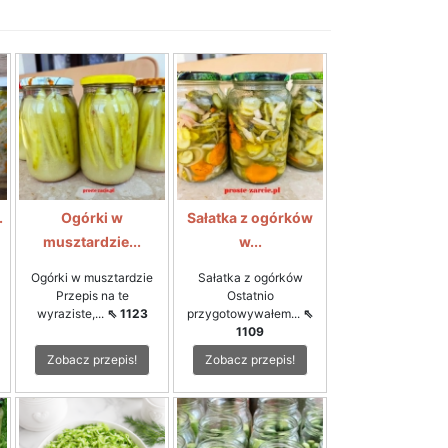
.
Ogórki w
Sałatka z ogórków
musztardzie...
w...
Ogórki w musztardzie
Sałatka z ogórków
Przepis na te
Ostatnio
wyraziste,...
⇖ 1123
przygotowywałem...
⇖
1109
Zobacz przepis!
Zobacz przepis!