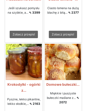
Jeśli szukasz pomysłu
Ciasto Ismena na dużą
na szybkie, a...
⇖ 3399
blachę z bitą...
⇖ 2377
Zobacz przepis!
Zobacz przepis!
Krokodylki - ogórki
Domowe bułeczki...
z...
Miękkie i puszyste
bułeczki maślane z...
⇖
Pyszne, lekko pikantne,
2072
lekko słodkie,...
⇖ 2163