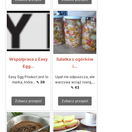
Współpraca z Easy
Sałatka z ogórków
Egg...
i...
Easy Egg Product jest to
Upał nie odpuszcza, ale
marka, która...
⇖ 39
warzywa wciąż rosną,...
⇖ 43
Zobacz przepis!
Zobacz przepis!