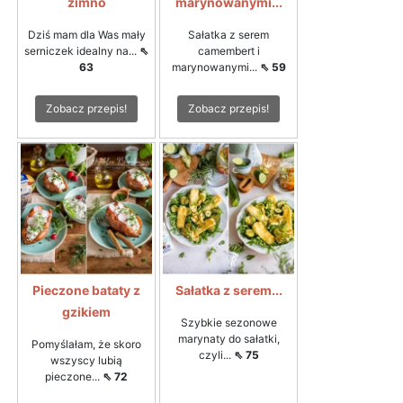
zimno
marynowanymi...
Dziś mam dla Was mały
Sałatka z serem
serniczek idealny na...
⇖
camembert i
63
marynowanymi...
⇖ 59
Zobacz przepis!
Zobacz przepis!
Pieczone bataty z
Sałatka z serem...
gzikiem
Szybkie sezonowe
marynaty do sałatki,
Pomyślałam, że skoro
czyli...
⇖ 75
wszyscy lubią
pieczone...
⇖ 72