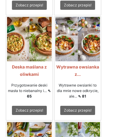
Zobacz przepis!
Zobacz przepis!
Deska maślana z
Wytrawna owsianka
oliwkami
z...
Przygotowanie deski
Wytrawne owsianki to
masła to niebanalny i...
⇖
dla mnie nowe odkrycie,
65
ale...
⇖ 81
Zobacz przepis!
Zobacz przepis!