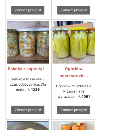
Zobacz przepis!
Zobacz przepis!
Sałatka z kapusty i...
Ogórki w
musztardzie...
Wakacje to dla wielu
czas odpoczynku. Dla
Ogórki w musztardzie
mnie...
⇖ 1236
Przepis na te
wyraziste,...
⇖ 1091
Zobacz przepis!
Zobacz przepis!