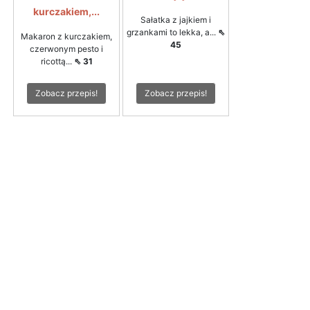
kurczakiem,...
Sałatka z jajkiem i
grzankami to lekka, a...
⇖
Makaron z kurczakiem,
45
czerwonym pesto i
ricottą...
⇖ 31
Zobacz przepis!
Zobacz przepis!