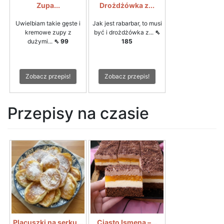
Zupa...
Drożdżówka z...
Uwielbiam takie gęste i
Jak jest rabarbar, to musi
kremowe zupy z
być i drożdżówka z...
⇖
dużymi...
⇖ 99
185
Zobacz przepis!
Zobacz przepis!
Przepisy na czasie
Placuszki na serku...
Ciasto Ismena –...