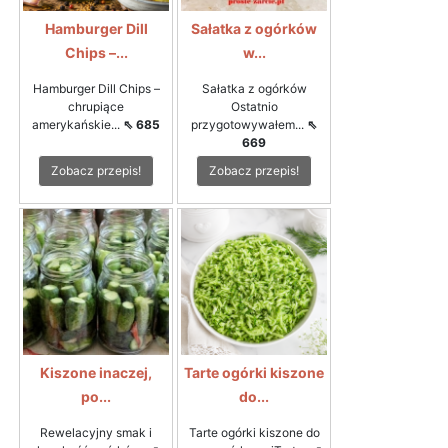
Hamburger Dill
Sałatka z ogórków
Chips –...
w...
Hamburger Dill Chips –
Sałatka z ogórków
chrupiące
Ostatnio
amerykańskie...
⇖ 685
przygotowywałem...
⇖
669
Zobacz przepis!
Zobacz przepis!
Kiszone inaczej,
Tarte ogórki kiszone
po...
do...
Rewelacyjny smak i
Tarte ogórki kiszone do