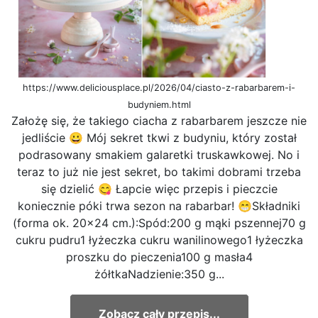
https://www.deliciousplace.pl/2026/04/ciasto-z-rabarbarem-i-
budyniem.html
Założę się, że takiego ciacha z rabarbarem jeszcze nie
jedliście 😀 Mój sekret tkwi z budyniu, który został
podrasowany smakiem galaretki truskawkowej. No i
teraz to już nie jest sekret, bo takimi dobrami trzeba
się dzielić 😋 Łapcie więc przepis i pieczcie
koniecznie póki trwa sezon na rabarbar! 😁Składniki
(forma ok. 20x24 cm.):Spód:200 g mąki pszennej70 g
cukru pudru1 łyżeczka cukru wanilinowego1 łyżeczka
proszku do pieczenia100 g masła4
żółtkaNadzienie:350 g...
Zobacz cały przepis...