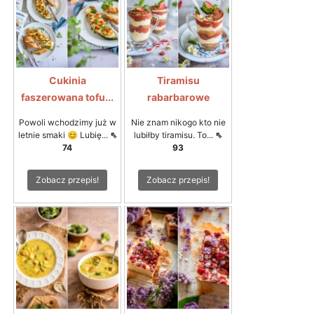
Cukinia
Tiramisu
faszerowana tofu...
rabarbarowe
Powoli wchodzimy już w
Nie znam nikogo kto nie
letnie smaki 😊 Lubię...
⇖
lubiłby tiramisu. To...
⇖
74
93
Zobacz przepis!
Zobacz przepis!