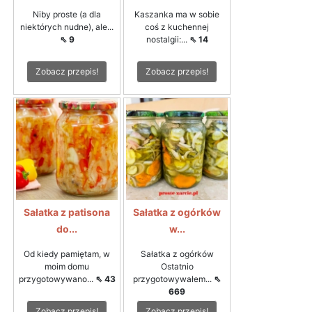
Niby proste (a dla
Kaszanka ma w sobie
niektórych nudne), ale...
coś z kuchennej
⇖ 9
nostalgii:...
⇖ 14
Zobacz przepis!
Zobacz przepis!
Sałatka z patisona
Sałatka z ogórków
do...
w...
Od kiedy pamiętam, w
Sałatka z ogórków
moim domu
Ostatnio
przygotowywano...
⇖ 43
przygotowywałem...
⇖
669
Zobacz przepis!
Zobacz przepis!