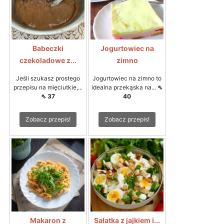
Babeczki
Jogurtowiec na
czekoladowe z...
zimno
Jeśli szukasz prostego
Jogurtowiec na zimno to
przepisu na mięciutkie,...
idealna przekąska na...
⇖
⇖ 37
40
Zobacz przepis!
Zobacz przepis!
Makaron z
Sałatka z jajkiem i...