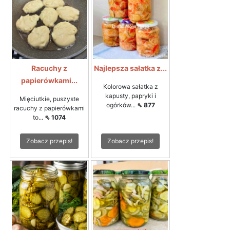
Racuchy z
Najlepsza sałatka z...
papierówkami...
Kolorowa sałatka z
kapusty, papryki i
Mięciutkie, puszyste
ogórków...
⇖ 877
racuchy z papierówkami
to...
⇖ 1074
Zobacz przepis!
Zobacz przepis!