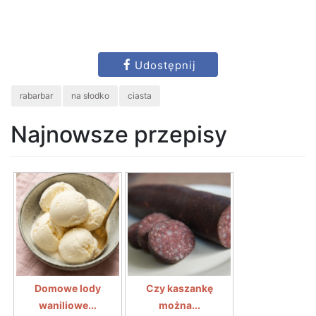
Udostępnij
rabarbar
na słodko
ciasta
Najnowsze przepisy
Domowe lody
Czy kaszankę
waniliowe...
można...