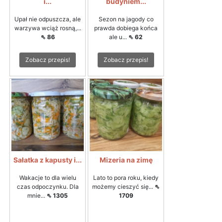
i...
budyniem...
Upał nie odpuszcza, ale
Sezon na jagody co
warzywa wciąż rosną,...
prawda dobiega końca
⇖ 86
ale u...
⇖ 62
Zobacz przepis!
Zobacz przepis!
Sałatka z kapusty i...
Mizeria na zimę
Wakacje to dla wielu
Lato to pora roku, kiedy
czas odpoczynku. Dla
możemy cieszyć się...
⇖
mnie...
⇖ 1305
1709