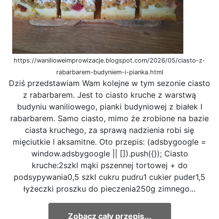
https://wanilioweimprowizacje.blogspot.com/2026/05/ciasto-z-
rabarbarem-budyniem-i-pianka.html
Dziś przedstawiam Wam kolejne w tym sezonie ciasto
z rabarbarem. Jest to ciasto kruche z warstwą
budyniu waniliowego, pianki budyniowej z białek I
rabarbarem. Samo ciasto, mimo że zrobione na bazie
ciasta kruchego, za sprawą nadzienia robi się
mięciutkie I aksamitne. Oto przepis: (adsbygoogle =
window.adsbygoogle || []).push({}); Ciasto
kruche:2szkl mąki pszennej tortowej + do
podsypywania0,5 szkl cukru pudru1 cukier puder1,5
łyżeczki proszku do pieczenia250g zimnego...
Zobacz cały przepis...