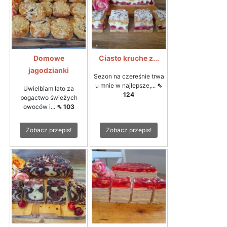
Domowe
Ciasto kruche z...
jagodzianki
Sezon na czereśnie trwa
u mnie w najlepsze,...
⇖
Uwielbiam lato za
124
bogactwo świeżych
owoców i...
⇖ 103
Zobacz przepis!
Zobacz przepis!