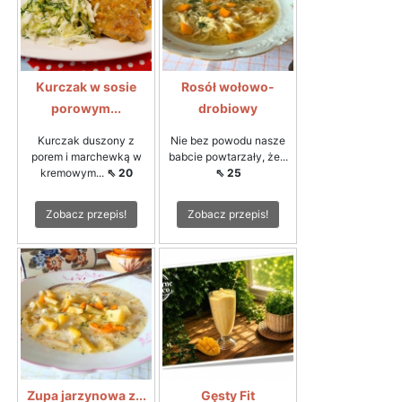
Kurczak w sosie
Rosół wołowo-
porowym...
drobiowy
Kurczak duszony z
Nie bez powodu nasze
porem i marchewką w
babcie powtarzały, że...
kremowym...
⇖ 20
⇖ 25
Zobacz przepis!
Zobacz przepis!
Zupa jarzynowa z...
Gęsty Fit