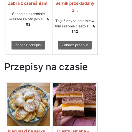
Zebra z czereśniami
Sernik przekładany
z...
Sezon na czereśnie
uważam za oficjalnie...
⇖
To już chyba ostatnie w
92
tym sezonie ciasto z...
⇖
142
Zobacz przepis!
Zobacz przepis!
Przepisy na czasie
Placuszki na serku...
Ciasto Ismena –...