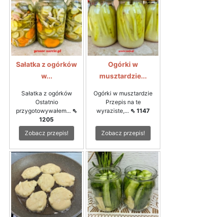
Sałatka z ogórków
Ogórki w
w...
musztardzie...
Sałatka z ogórków
Ogórki w musztardzie
Ostatnio
Przepis na te
przygotowywałem...
⇖
wyraziste,...
⇖ 1147
1205
Zobacz przepis!
Zobacz przepis!