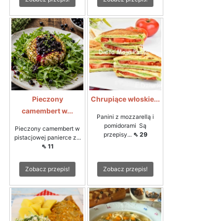
Pieczony
Chrupiące włoskie...
camembert w...
Panini z mozzarellą i
pomidorami Są
Pieczony camembert w
przepisy...
⇖ 29
pistacjowej panierce z...
⇖ 11
Zobacz przepis!
Zobacz przepis!