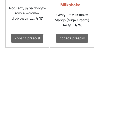
Milkshake...
Gotujemy ją na dobrym
rosole wołowo-
Gęsty Fit Milkshake
drobiowym z...
⇖ 17
Mango (Ninja Creami)
Gęsty...
⇖ 26
Zobacz przepis!
Zobacz przepis!