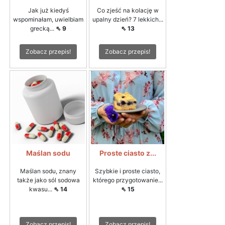
Jak już kiedyś
Co zjeść na kolację w
wspominałam, uwielbiam
upalny dzień? 7 lekkich...
grecką...
⇖ 9
⇖ 13
Zobacz przepis!
Zobacz przepis!
Maślan sodu
Proste ciasto z...
Maślan sodu, znany
Szybkie i proste ciasto,
także jako sól sodowa
którego przygotowanie...
kwasu...
⇖ 14
⇖ 15
Zobacz przepis!
Zobacz przepis!