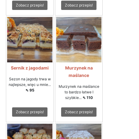
Zobacz przepis!
Zobacz przepis!
Sernik z jagodami
Murzynek na
maślance
Sezon na jagody trwa w
najlepsze, więc u mnie...
Murzynek na maślance
⇖ 95
to bardzo łatwe I
szybkie...
⇖ 110
Zobacz przepis!
Zobacz przepis!