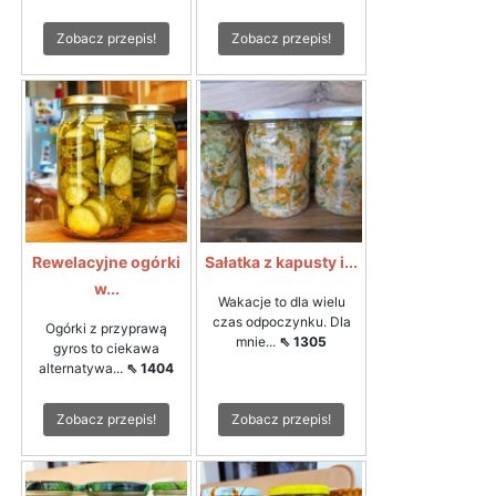
Zobacz przepis!
Zobacz przepis!
Rewelacyjne ogórki
Sałatka z kapusty i...
w...
Wakacje to dla wielu
czas odpoczynku. Dla
Ogórki z przyprawą
mnie...
⇖ 1305
gyros to ciekawa
alternatywa...
⇖ 1404
Zobacz przepis!
Zobacz przepis!