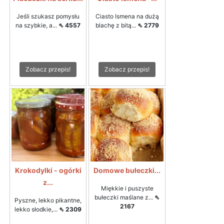
Jeśli szukasz pomysłu
Ciasto Ismena na dużą
na szybkie, a...
⇖ 4557
blachę z bitą...
⇖ 2779
Zobacz przepis!
Zobacz przepis!
Krokodylki - ogórki
Domowe bułeczki...
z...
Miękkie i puszyste
bułeczki maślane z...
⇖
Pyszne, lekko pikantne,
2167
lekko słodkie,...
⇖ 2309