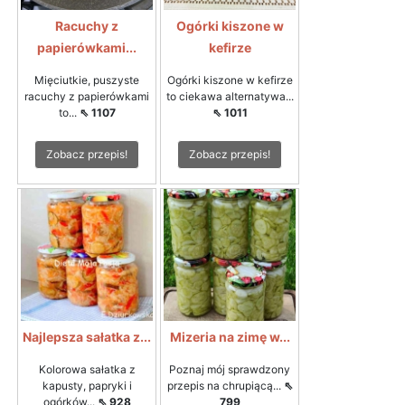
Racuchy z
Ogórki kiszone w
papierówkami...
kefirze
Mięciutkie, puszyste
Ogórki kiszone w kefirze
racuchy z papierówkami
to ciekawa alternatywa...
to...
⇖ 1107
⇖ 1011
Zobacz przepis!
Zobacz przepis!
Najlepsza sałatka z...
Mizeria na zimę w...
Kolorowa sałatka z
Poznaj mój sprawdzony
kapusty, papryki i
przepis na chrupiącą...
⇖
ogórków...
⇖ 928
799