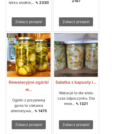
2187
lekko słodkie,...
⇖ 2330
Zobacz przepis!
Zobacz przepis!
Rewelacyjne ogórki
Sałatka z kapusty i...
w...
Wakacje to dla wielu
czas odpoczynku. Dla
Ogórki z przyprawą
mnie...
⇖ 1321
gyros to ciekawa
alternatywa...
⇖ 1475
Zobacz przepis!
Zobacz przepis!