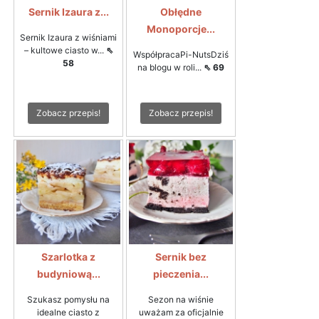
Sernik Izaura z...
Obłędne
Monoporcje...
Sernik Izaura z wiśniami
– kultowe ciasto w...
⇖
WspółpracaPi-NutsDziś
58
na blogu w roli...
⇖ 69
Zobacz przepis!
Zobacz przepis!
Szarlotka z
Sernik bez
budyniową...
pieczenia...
Szukasz pomysłu na
Sezon na wiśnie
idealne ciasto z
uważam za oficjalnie