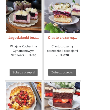
Jagodzianki bez...
Ciasto z czarną...
Witajcie Kochani na
Ciasto z czarną
Cynamonowym
porzeczką i pistacjami
Szczęściu!...
⇖ 90
–...
⇖ 676
Zobacz przepis!
Zobacz przepis!