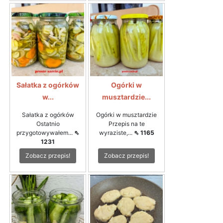
Sałatka z ogórków
Ogórki w
w...
musztardzie...
Sałatka z ogórków
Ogórki w musztardzie
Ostatnio
Przepis na te
przygotowywałem...
⇖
wyraziste,...
⇖ 1165
1231
Zobacz przepis!
Zobacz przepis!