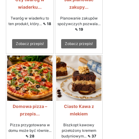
wiaderku...
zakupy...
Twaróg w wiaderku to
Planowanie zakupów
ten produkt, który...
⇖ 18
spożywczych pozwala...
⇖ 19
Zobacz przepis!
Zobacz przepis!
Domowa pizza –
Ciasto Kawa z
przepis...
mlekiem
Pizza przygotowana w
Biszkopt kawowy
domu może być równie...
przełożony kremem
⇖ 28
budyniowym...
⇖ 37