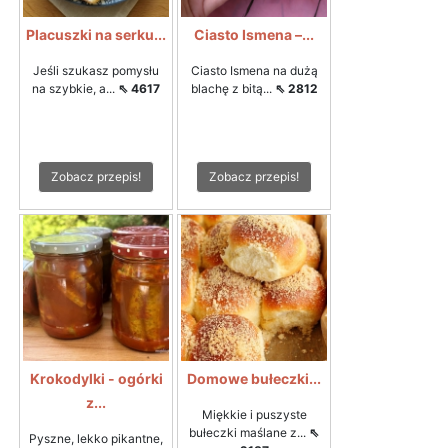
Placuszki na serku...
Ciasto Ismena –...
Jeśli szukasz pomysłu
Ciasto Ismena na dużą
na szybkie, a...
⇖ 4617
blachę z bitą...
⇖ 2812
Zobacz przepis!
Zobacz przepis!
Krokodylki - ogórki
Domowe bułeczki...
z...
Miękkie i puszyste
bułeczki maślane z...
⇖
Pyszne, lekko pikantne,