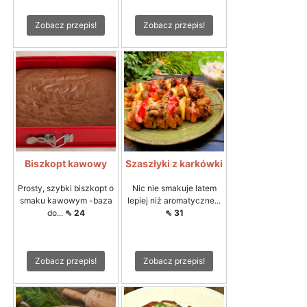
Zobacz przepis!
Zobacz przepis!
Biszkopt kawowy
Szaszłyki z karkówki
Prosty, szybki biszkopt o
Nic nie smakuje latem
smaku kawowym -baza
lepiej niż aromatyczne...
do...
⇖ 24
⇖ 31
Zobacz przepis!
Zobacz przepis!