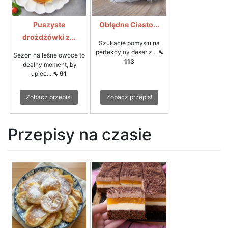
Puszyste
Obłędne Ciasto...
drożdżówki z...
Szukacie pomysłu na
perfekcyjny deser z...
⇖
Sezon na leśne owoce to
113
idealny moment, by
upiec...
⇖ 91
Zobacz przepis!
Zobacz przepis!
Przepisy na czasie