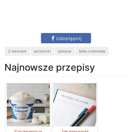
Udostępnij
Z owocami
porzeczki
pistacje
biała czekolada
Najnowsze przepisy
Czy twaróg w
Jak planować