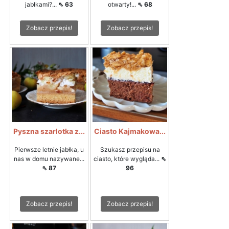
jabłkami?...
⇖ 63
otwarty!...
⇖ 68
Zobacz przepis!
Zobacz przepis!
Pyszna szarlotka z...
Ciasto Kajmakowa...
Pierwsze letnie jabłka, u
Szukasz przepisu na
nas w domu nazywane...
ciasto, które wygląda...
⇖
⇖ 87
96
Zobacz przepis!
Zobacz przepis!