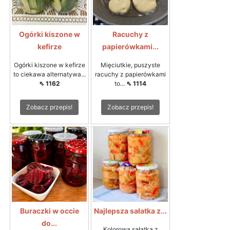
Ogórki kiszone w
Racuchy z
kefirze
papierówkami...
Ogórki kiszone w kefirze
Mięciutkie, puszyste
to ciekawa alternatywa...
racuchy z papierówkami
⇖ 1162
to...
⇖ 1114
Zobacz przepis!
Zobacz przepis!
Buraczki w occie
Najlepsza sałatka z...
do...
Kolorowa sałatka z