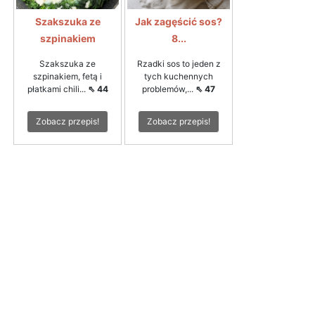
Szakszuka ze
Jak zagęścić sos?
szpinakiem
8...
Szakszuka ze
Rzadki sos to jeden z
szpinakiem, fetą i
tych kuchennych
płatkami chili...
⇖ 44
problemów,...
⇖ 47
Zobacz przepis!
Zobacz przepis!