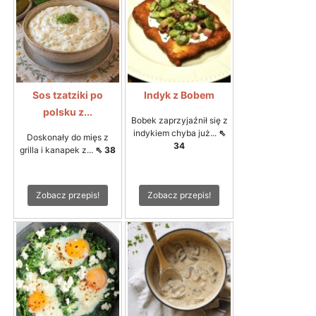
Sos tzatziki po
Indyk z Bobem
polsku z...
Bobek zaprzyjaźnił się z
indykiem chyba już...
⇖
Doskonały do mięs z
34
grilla i kanapek z...
⇖ 38
Zobacz przepis!
Zobacz przepis!