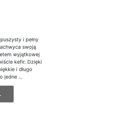
 puszysty i pełny
zachwyca swoją
retem wyjątkowej
ście kefir. Dzięki
iękkie i długo
 jedne ...
.