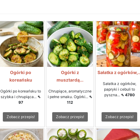
Ogórki po
Ogórki z
Sałatka z ogórków,..
koreańsku
musztardą...
Sałatka z ogórków,
papryki i cebuli to
Ogórki po koreańsku to
Chrupiące, aromatyczne
pyszna...
⇖ 4780
szybka i chrupiąca...
⇖
i pełne smaku. Ogórki...
⇖
97
112
Zobacz przepis!
Zobacz przepis!
Zobacz przepis!