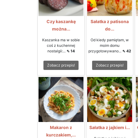
Czy kaszankę
Sałatka z patisona
można...
do...
Kaszanka ma w sobie
Od kiedy pamiętam, w
coś z kuchennej
moim domu
nostalgii:...
⇖ 14
przygotowywano...
⇖ 42
Zobacz przepis!
Zobacz przepis!
Makaron z
Sałatka z jajkiem i...
kurczakiem,...