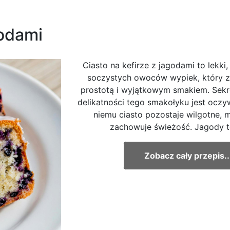
godami
Ciasto na kefirze z jagodami to lekki,
soczystych owoców wypiek, który 
prostotą i wyjątkowym smakiem. Sek
delikatności tego smakołyku jest oczywi
niemu ciasto pozostaje wilgotne, m
zachowuje świeżość. Jagody to
Zobacz cały przepis..