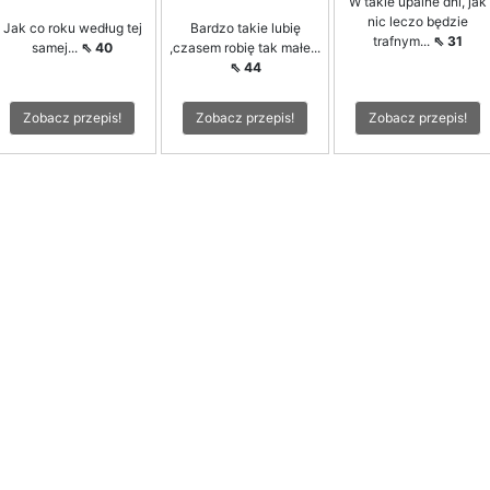
W takie upalne dni, jak
nic leczo będzie
Jak co roku według tej
Bardzo takie lubię
trafnym...
⇖ 31
samej...
⇖ 40
,czasem robię tak małe...
⇖ 44
Zobacz przepis!
Zobacz przepis!
Zobacz przepis!