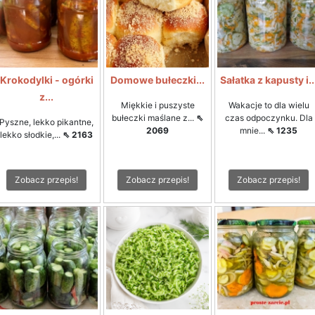
Krokodylki - ogórki
Domowe bułeczki...
Sałatka z kapusty i..
z...
Miękkie i puszyste
Wakacje to dla wielu
bułeczki maślane z...
⇖
czas odpoczynku. Dla
Pyszne, lekko pikantne,
2069
mnie...
⇖ 1235
lekko słodkie,...
⇖ 2163
Zobacz przepis!
Zobacz przepis!
Zobacz przepis!