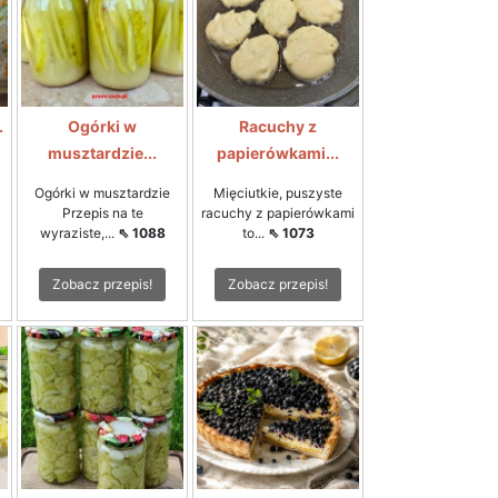
.
Ogórki w
Racuchy z
musztardzie...
papierówkami...
Ogórki w musztardzie
Mięciutkie, puszyste
Przepis na te
racuchy z papierówkami
wyraziste,...
⇖ 1088
to...
⇖ 1073
Zobacz przepis!
Zobacz przepis!