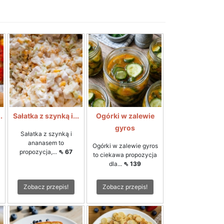
.
Sałatka z szynką i...
Ogórki w zalewie
gyros
Sałatka z szynką i
ananasem to
Ogórki w zalewie gyros
propozycja,...
⇖ 67
to ciekawa propozycja
dla...
⇖ 139
Zobacz przepis!
Zobacz przepis!