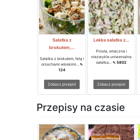
Sałatka z
Lekka sałatka z...
brokułem,...
Prosta, smaczna i
niezwykle uniwersalna
Sałatka z brokułem, fetą i
sałatka...
⇖ 5802
orzechami włoskimi...
⇖
124
Zobacz przepis!
Zobacz przepis!
Przepisy na czasie