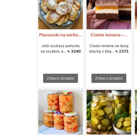
Placuszki na serku...
Ciasto Ismena –...
Jeśli szukasz pomysłu
Ciasto Ismena na dużą
na szybkie, a...
⇖ 3340
blachę z bitą...
⇖ 2373
Zobacz przepis!
Zobacz przepis!