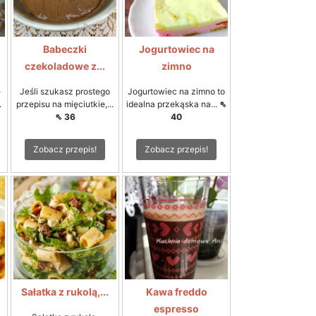
Babeczki
Jogurtowiec na
czekoladowe z...
zimno
e
Jeśli szukasz prostego
Jogurtowiec na zimno to
.
przepisu na mięciutkie,...
idealna przekąska na...
⇖
⇖ 36
40
Zobacz przepis!
Zobacz przepis!
Sałatka z rukolą,...
Kawa freddo
espresso