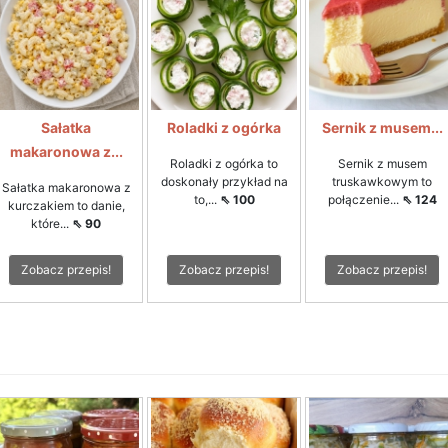
Sałatka
Roladki z ogórka
Sernik z musem...
makaronowa z...
Roladki z ogórka to
Sernik z musem
doskonały przykład na
truskawkowym to
Sałatka makaronowa z
to,...
⇖ 100
połączenie...
⇖ 124
kurczakiem to danie,
które...
⇖ 90
Zobacz przepis!
Zobacz przepis!
Zobacz przepis!