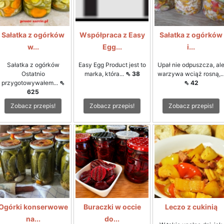
Sałatka z ogórków
Współpraca z Easy
Sałatka z ogórków
w...
Egg...
i...
Sałatka z ogórków
Easy Egg Product jest to
Upał nie odpuszcza, al
Ostatnio
marka, która...
⇖ 38
warzywa wciąż rosną,..
przygotowywałem...
⇖
⇖ 42
625
Zobacz przepis!
Zobacz przepis!
Zobacz przepis!
Ogórki konserwowe
Buraczki w occie
Leczo z cukinią
na...
do...