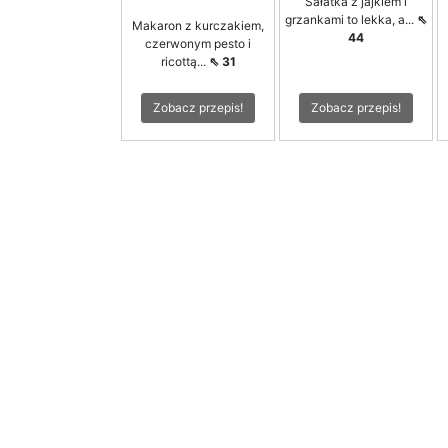
Sałatka z jajkiem i
grzankami to lekka, a...
⇖
Makaron z kurczakiem,
44
czerwonym pesto i
ricottą...
⇖ 31
Zobacz przepis!
Zobacz przepis!