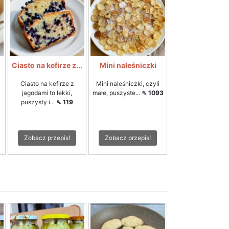
Ciasto na kefirze z...
Mini naleśniczki
Ciasto na kefirze z
Mini naleśniczki, czyli
jagodami to lekki,
małe, puszyste...
⇖ 1093
puszysty i...
⇖ 119
Zobacz przepis!
Zobacz przepis!