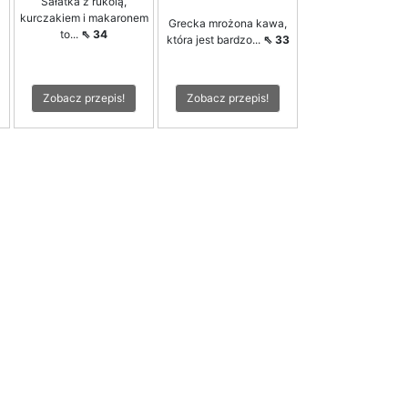
Sałatka z rukolą,
kurczakiem i makaronem
Grecka mrożona kawa,
to...
⇖ 34
która jest bardzo...
⇖ 33
Zobacz przepis!
Zobacz przepis!