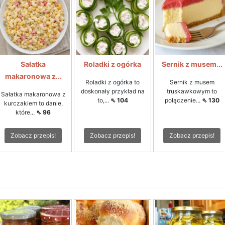
Sałatka
Roladki z ogórka
Sernik z musem...
makaronowa z...
Roladki z ogórka to
Sernik z musem
doskonały przykład na
truskawkowym to
Sałatka makaronowa z
to,...
⇖ 104
połączenie...
⇖ 130
kurczakiem to danie,
które...
⇖ 96
Zobacz przepis!
Zobacz przepis!
Zobacz przepis!