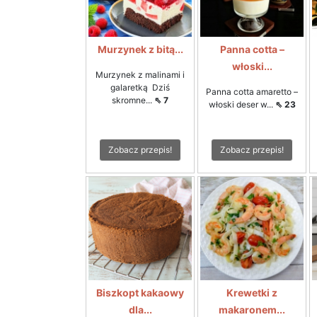
Murzynek z bitą...
Panna cotta –
włoski...
Murzynek z malinami i
galaretką Dziś
Panna cotta amaretto –
skromne...
⇖ 7
włoski deser w...
⇖ 23
Zobacz przepis!
Zobacz przepis!
Biszkopt kakaowy
Krewetki z
dla...
makaronem...