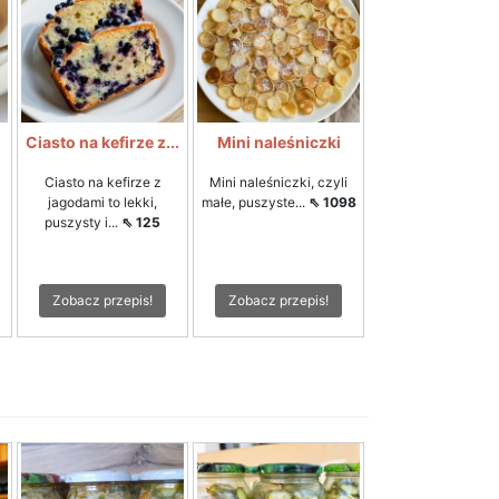
Ciasto na kefirze z...
Mini naleśniczki
Ciasto na kefirze z
Mini naleśniczki, czyli
jagodami to lekki,
małe, puszyste...
⇖ 1098
puszysty i...
⇖ 125
Zobacz przepis!
Zobacz przepis!