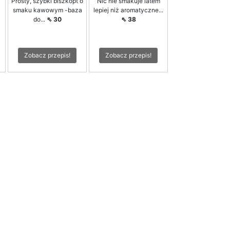
Prosty, szybki biszkopt o
Nic nie smakuje latem
smaku kawowym -baza
lepiej niż aromatyczne...
do...
⇖ 30
⇖ 38
Zobacz przepis!
Zobacz przepis!