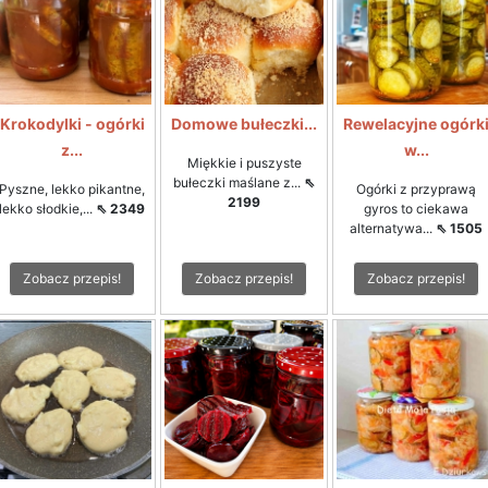
Krokodylki - ogórki
Domowe bułeczki...
Rewelacyjne ogórk
z...
w...
Miękkie i puszyste
bułeczki maślane z...
⇖
Pyszne, lekko pikantne,
Ogórki z przyprawą
2199
lekko słodkie,...
⇖ 2349
gyros to ciekawa
alternatywa...
⇖ 1505
Zobacz przepis!
Zobacz przepis!
Zobacz przepis!