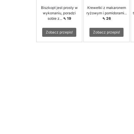
Biszkopt jest prosty w
Krewetki z makaronem
wykonaniu, poradzi
ryżowym i pomidorami...
sobie z...
⇖ 19
⇖ 26
Zobacz przepis!
Zobacz przepis!