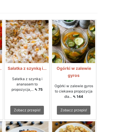
.
Sałatka z szynką i...
Ogórki w zalewie
gyros
Sałatka z szynką i
ananasem to
Ogórki w zalewie gyros
propozycja,...
⇖ 75
to ciekawa propozycja
dla...
⇖ 144
Zobacz przepis!
Zobacz przepis!