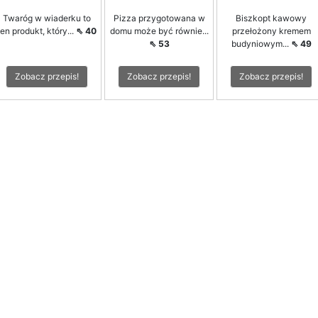
Twaróg w wiaderku to
Pizza przygotowana w
Biszkopt kawowy
ten produkt, który...
⇖ 40
domu może być równie...
przełożony kremem
⇖ 53
budyniowym...
⇖ 49
Zobacz przepis!
Zobacz przepis!
Zobacz przepis!