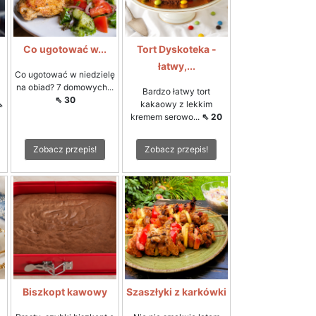
Co ugotować w...
Tort Dyskoteka -
łatwy,...
Co ugotować w niedzielę
na obiad? 7 domowych...
Bardzo łatwy tort
⇖ 30
⇖
kakaowy z lekkim
kremem serowo...
⇖ 20
Zobacz przepis!
Zobacz przepis!
Biszkopt kawowy
Szaszłyki z karkówki