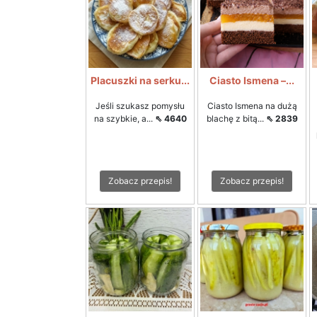
Placuszki na serku...
Ciasto Ismena –...
Jeśli szukasz pomysłu
Ciasto Ismena na dużą
na szybkie, a...
⇖ 4640
blachę z bitą...
⇖ 2839
Zobacz przepis!
Zobacz przepis!