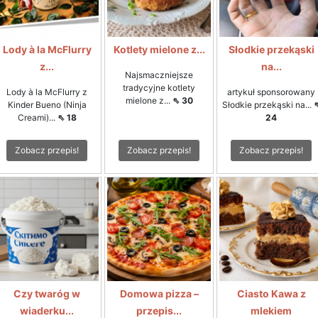
Lody à la McFlurry
Kotlety mielone z...
Słodkie przekąski
z...
na...
Najsmaczniejsze
tradycyjne kotlety
Lody à la McFlurry z
artykuł sponsorowany
mielone z...
⇖ 30
Kinder Bueno (Ninja
Słodkie przekąski na...
Creami)...
⇖ 18
24
Zobacz przepis!
Zobacz przepis!
Zobacz przepis!
Czy twaróg w
Domowa pizza –
Ciasto Kawa z
wiaderku...
przepis...
mlekiem