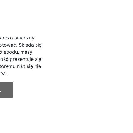
 bardzo smaczny
otować. Składa się
go spodu, masy
ość prezentuje się
óremu nikt się nie
ea...
.