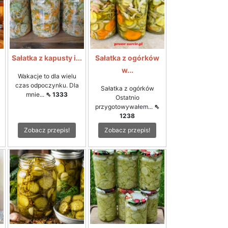
i
Sałatka z kapusty i...
Sałatka z ogórków
w...
Wakacje to dla wielu
czas odpoczynku. Dla
Sałatka z ogórków
mnie...
⇖ 1333
Ostatnio
przygotowywałem...
⇖
1238
Zobacz przepis!
Zobacz przepis!