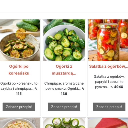
Ogórki po
Ogórki z
Sałatka z ogórków,..
koreańsku
musztardą...
Sałatka z ogórków,
papryki i cebuli to
Ogórki po koreańsku to
Chrupiące, aromatyczne
pyszna...
⇖ 4940
szybka i chrupiąca...
⇖
i pełne smaku. Ogórki...
⇖
115
136
Zobacz przepis!
Zobacz przepis!
Zobacz przepis!