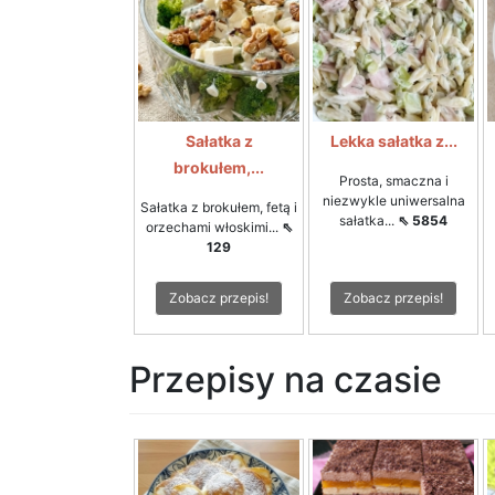
Sałatka z
Lekka sałatka z...
brokułem,...
Prosta, smaczna i
niezwykle uniwersalna
Sałatka z brokułem, fetą i
sałatka...
⇖ 5854
orzechami włoskimi...
⇖
129
Zobacz przepis!
Zobacz przepis!
Przepisy na czasie