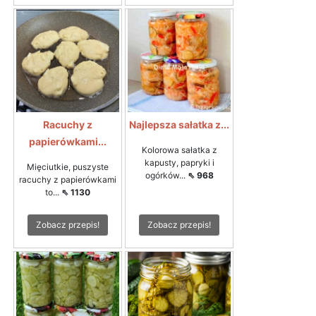
Racuchy z
Najlepsza sałatka z...
papierówkami...
Kolorowa sałatka z
kapusty, papryki i
Mięciutkie, puszyste
ogórków...
⇖ 968
racuchy z papierówkami
to...
⇖ 1130
Zobacz przepis!
Zobacz przepis!