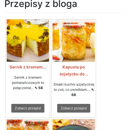
Przepisy z bloga
Sernik z kremem...
Kapusta po
azjatycku do...
Sernik z kremem
pomarańczowym to
Smaki kuchni azjatyckiej
połączenie...
⇖ 58
to coś, co uwielbiam....
⇖
68
Zobacz przepis!
Zobacz przepis!