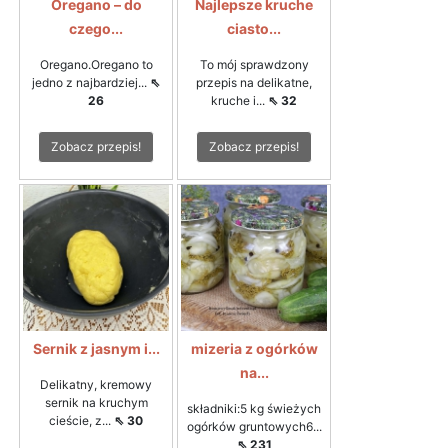
Oregano – do
Najlepsze kruche
czego...
ciasto...
Oregano.Oregano to
To mój sprawdzony
jedno z najbardziej...
⇖
przepis na delikatne,
26
kruche i...
⇖ 32
Zobacz przepis!
Zobacz przepis!
Sernik z jasnym i...
mizeria z ogórków
na...
Delikatny, kremowy
sernik na kruchym
składniki:5 kg świeżych
cieście, z...
⇖ 30
ogórków gruntowych6...
⇖ 231