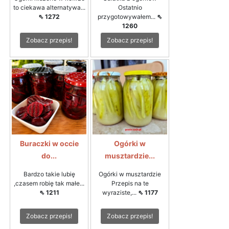
to ciekawa alternatywa...
Ostatnio
⇖ 1272
przygotowywałem...
⇖
1260
Zobacz przepis!
Zobacz przepis!
Buraczki w occie
Ogórki w
do...
musztardzie...
Bardzo takie lubię
Ogórki w musztardzie
,czasem robię tak małe...
Przepis na te
⇖ 1211
wyraziste,...
⇖ 1177
Zobacz przepis!
Zobacz przepis!