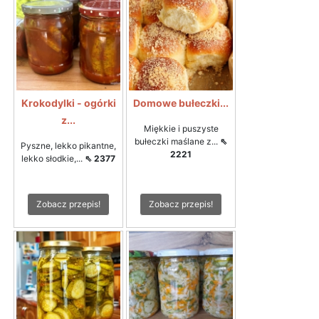
Krokodylki - ogórki
Domowe bułeczki...
z...
Miękkie i puszyste
bułeczki maślane z...
⇖
Pyszne, lekko pikantne,
2221
lekko słodkie,...
⇖ 2377
Zobacz przepis!
Zobacz przepis!