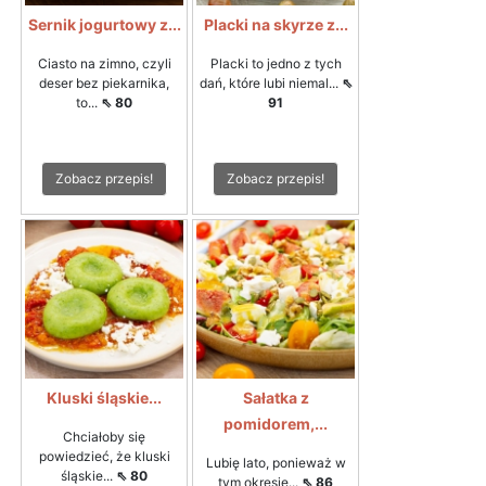
Sernik jogurtowy z...
Placki na skyrze z...
Ciasto na zimno, czyli
Placki to jedno z tych
deser bez piekarnika,
dań, które lubi niemal...
⇖
to...
⇖ 80
91
Zobacz przepis!
Zobacz przepis!
Kluski śląskie...
Sałatka z
pomidorem,...
Chciałoby się
powiedzieć, że kluski
Lubię lato, ponieważ w
śląskie...
⇖ 80
tym okresie...
⇖ 86