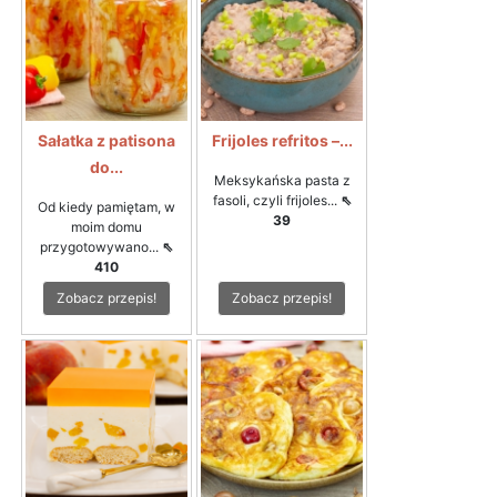
Sałatka z patisona
Frijoles refritos –...
do...
Meksykańska pasta z
fasoli, czyli frijoles...
⇖
Od kiedy pamiętam, w
39
moim domu
przygotowywano...
⇖
410
Zobacz przepis!
Zobacz przepis!