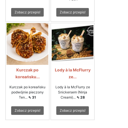
Zobacz przepis!
Zobacz przepis!
Kurczak po
Lody à la McFlurry
koreańsku...
ze...
Kurczak po koreańsku
Lody à la McFlurry ze
podwójnie pieczony
Snickersem (Ninja
Ten...
⇖ 31
Creami)...
⇖ 28
Zobacz przepis!
Zobacz przepis!