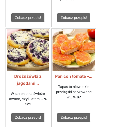
Zobacz przepis!
Zobacz przepis!
Drożdżówki z
Pan con tomate –...
jagodami...
Tapas to niewielkie
przekąski serwowane
W sezonie na świeże
w...
⇖ 67
owoce, czyli latem,...
⇖
121
Zobacz przepis!
Zobacz przepis!