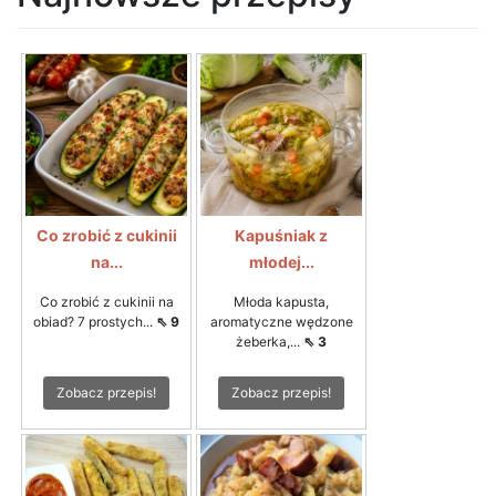
Co zrobić z cukinii
Kapuśniak z
na...
młodej...
Co zrobić z cukinii na
Młoda kapusta,
obiad? 7 prostych...
⇖ 9
aromatyczne wędzone
żeberka,...
⇖ 3
Zobacz przepis!
Zobacz przepis!