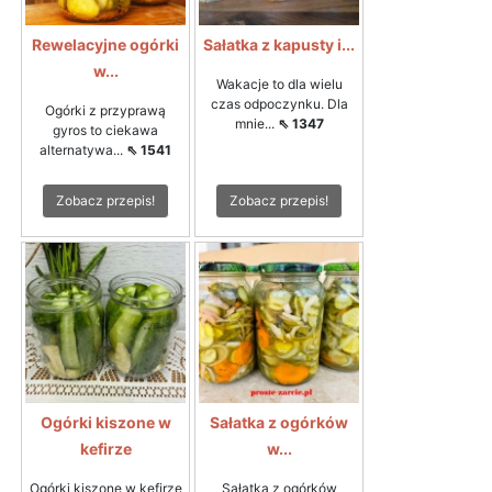
Rewelacyjne ogórki
Sałatka z kapusty i...
w...
Wakacje to dla wielu
czas odpoczynku. Dla
Ogórki z przyprawą
mnie...
⇖ 1347
gyros to ciekawa
alternatywa...
⇖ 1541
Zobacz przepis!
Zobacz przepis!
Ogórki kiszone w
Sałatka z ogórków
kefirze
w...
Ogórki kiszone w kefirze
Sałatka z ogórków