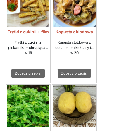
Frytki z cukinii + film
Kapusta obiadowa
Frytki z cukinii z
Kapusta stożkowa z
piekarnika – chrupiąca...
dodatekiem kiełbasy i...
⇖ 19
⇖ 20
Zobacz przepis!
Zobacz przepis!