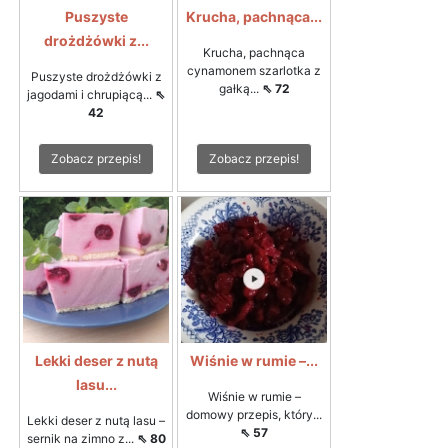
Puszyste
Krucha, pachnąca...
drożdżówki z...
Krucha, pachnąca
cynamonem szarlotka z
Puszyste drożdżówki z
gałką...
⇖ 72
jagodami i chrupiącą...
⇖
42
Zobacz przepis!
Zobacz przepis!
Lekki deser z nutą
Wiśnie w rumie –...
lasu...
Wiśnie w rumie –
domowy przepis, który...
Lekki deser z nutą lasu –
⇖ 57
sernik na zimno z...
⇖ 80