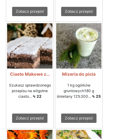
Zobacz przepis!
Zobacz przepis!
Ciasto Makowe z...
Mizeria do picia
Szukasz sprawdzonego
1 kg ogórków
przepisu na wilgotne
gruntowych180 g
ciasto...
⇖ 22
śmietany 12%300...
⇖ 25
Zobacz przepis!
Zobacz przepis!