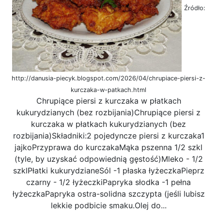
Źródło:
http://danusia-piecyk.blogspot.com/2026/04/chrupiace-piersi-z-
kurczaka-w-patkach.html
Chrupiące piersi z kurczaka w płatkach
kukurydzianych (bez rozbijania)Chrupiące piersi z
kurczaka w płatkach kukurydzianych (bez
rozbijania)Składniki:2 pojedyncze piersi z kurczaka1
jajkoPrzyprawa do kurczakaMąka pszenna 1/2 szkl
(tyle, by uzyskać odpowiednią gęstość)Mleko - 1/2
szklPłatki kukurydzianeSól -1 płaska łyżeczkaPieprz
czarny - 1/2 łyżeczkiPapryka słodka -1 pełna
łyżeczkaPapryka ostra-solidna szczypta (jeśli lubisz
lekkie podbicie smaku.Olej do...