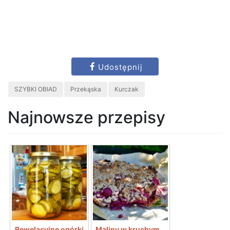
Udostępnij
SZYBKI OBIAD
Przekąska
Kurczak
Najnowsze przepisy
Rewelacyjne ogórki
Maliny w kruchym...