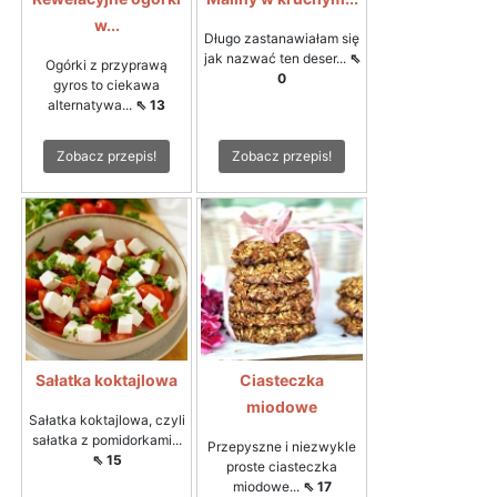
w...
Długo zastanawiałam się
jak nazwać ten deser...
⇖
Ogórki z przyprawą
0
gyros to ciekawa
alternatywa...
⇖ 13
Zobacz przepis!
Zobacz przepis!
Sałatka koktajlowa
Ciasteczka
miodowe
Sałatka koktajlowa, czyli
sałatka z pomidorkami...
Przepyszne i niezwykle
⇖ 15
proste ciasteczka
miodowe...
⇖ 17