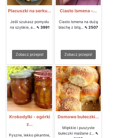
Placuszki na serku...
Ciasto Ismena –...
Jeśli szukasz pomysłu
Ciasto Ismena na dużą
na szybkie, a...
⇖ 3991
blachę z bitą...
⇖ 2507
Zobacz przepis!
Zobacz przepis!
Krokodylki - ogórki
Domowe bułeczki...
z...
Miękkie i puszyste
bułeczki maślane z...
⇖
Pyszne, lekko pikantne,