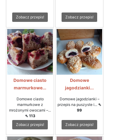
Zobacz przepis!
Zobacz przepis!
Domowe ciasto
Domowe
marmurkowe...
jagodzianki...
Domowe ciasto
Domowe jagodzianki –
marmurkowe z
przepis na puszyste i...
⇖
mrożonymi owocami –...
99
⇖ 113
Zobacz przepis!
Zobacz przepis!