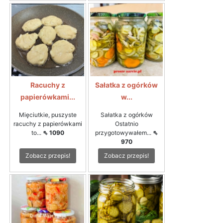
Racuchy z
Sałatka z ogórków
papierówkami...
w...
Mięciutkie, puszyste
Sałatka z ogórków
racuchy z papierówkami
Ostatnio
to...
⇖ 1090
przygotowywałem...
⇖
970
Zobacz przepis!
Zobacz przepis!