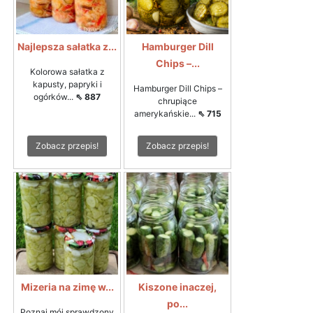
Najlepsza sałatka z...
Hamburger Dill
Chips –...
Kolorowa sałatka z
kapusty, papryki i
Hamburger Dill Chips –
ogórków...
⇖ 887
chrupiące
amerykańskie...
⇖ 715
Zobacz przepis!
Zobacz przepis!
Mizeria na zimę w...
Kiszone inaczej,
po...
Poznaj mój sprawdzony