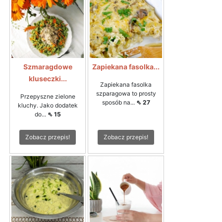
Szmaragdowe
Zapiekana fasolka...
kluseczki...
Zapiekana fasolka
szparagowa to prosty
Przepyszne zielone
sposób na...
⇖ 27
kluchy. Jako dodatek
do...
⇖ 15
Zobacz przepis!
Zobacz przepis!