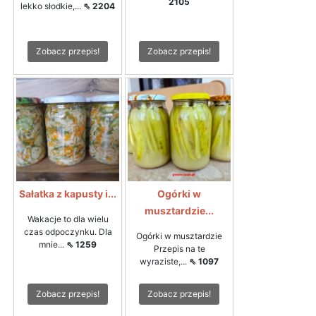
2105
lekko słodkie,...
⇖ 2204
Zobacz przepis!
Zobacz przepis!
Sałatka z kapusty i...
Ogórki w
musztardzie...
Wakacje to dla wielu
czas odpoczynku. Dla
Ogórki w musztardzie
mnie...
⇖ 1259
Przepis na te
wyraziste,...
⇖ 1097
Zobacz przepis!
Zobacz przepis!