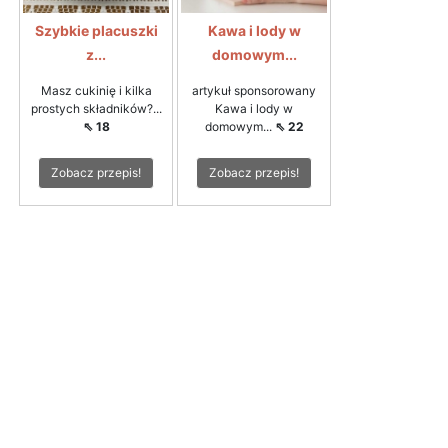
Szybkie placuszki
Kawa i lody w
z...
domowym...
Masz cukinię i kilka
artykuł sponsorowany
prostych składników?...
Kawa i lody w
⇖ 18
domowym...
⇖ 22
Zobacz przepis!
Zobacz przepis!