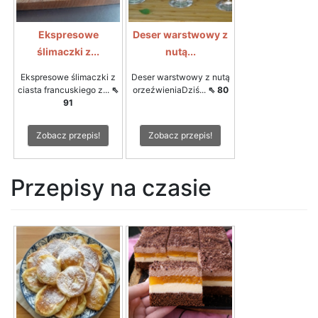
Ekspresowe
Deser warstwowy z
ślimaczki z...
nutą...
Ekspresowe ślimaczki z
Deser warstwowy z nutą
ciasta francuskiego z...
⇖
orzeźwieniaDziś...
⇖ 80
91
Zobacz przepis!
Zobacz przepis!
Przepisy na czasie