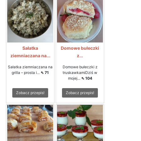
Sałatka
Domowe bułeczki
ziemniaczana na...
z...
Sałatka ziemniaczana na
Domowe bułeczki z
grilla – prosta i...
⇖ 71
truskawkamiDziś w
mojej...
⇖ 104
Zobacz przepis!
Zobacz przepis!