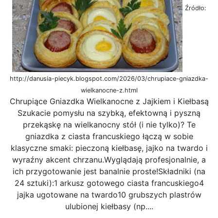
Źródło:
http://danusia-piecyk.blogspot.com/2026/03/chrupiace-gniazdka-
wielkanocne-z.html
Chrupiące Gniazdka Wielkanocne z Jajkiem i Kiełbasą
Szukacie pomysłu na szybką, efektowną i pyszną
przekąskę na wielkanocny stół (i nie tylko)? Te
gniazdka z ciasta francuskiego łączą w sobie
klasyczne smaki: pieczoną kiełbasę, jajko na twardo i
wyraźny akcent chrzanu.Wyglądają profesjonalnie, a
ich przygotowanie jest banalnie proste!Składniki (na
24 sztuki):1 arkusz gotowego ciasta francuskiego4
jajka ugotowane na twardo10 grubszych plastrów
ulubionej kiełbasy (np....