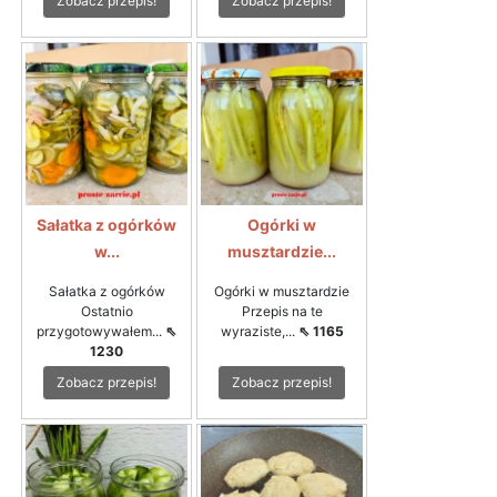
Zobacz przepis!
Zobacz przepis!
Sałatka z ogórków
Ogórki w
w...
musztardzie...
Sałatka z ogórków
Ogórki w musztardzie
Ostatnio
Przepis na te
przygotowywałem...
⇖
wyraziste,...
⇖ 1165
1230
Zobacz przepis!
Zobacz przepis!