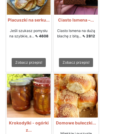
Placuszki na serku...
Ciasto Ismena –...
Jeśli szukasz pomysłu
Ciasto Ismena na dużą
na szybkie, a...
⇖ 4608
blachę z bitą...
⇖ 2812
Zobacz przepis!
Zobacz przepis!
Krokodylki - ogórki
Domowe bułeczki...
z...
Miękkie i puszyste