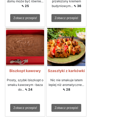
domu może być równie...
przełożony kremem
⇖ 25
budyniowym...
⇖ 36
Zobacz przepis!
Zobacz przepis!
Biszkopt kawowy
Szaszłyki z karkówki
Prosty, szybki biszkopt o
Nic nie smakuje latem
smaku kawowym -baza
lepiej niż aromatyczne...
do...
⇖ 24
⇖ 28
Zobacz przepis!
Zobacz przepis!