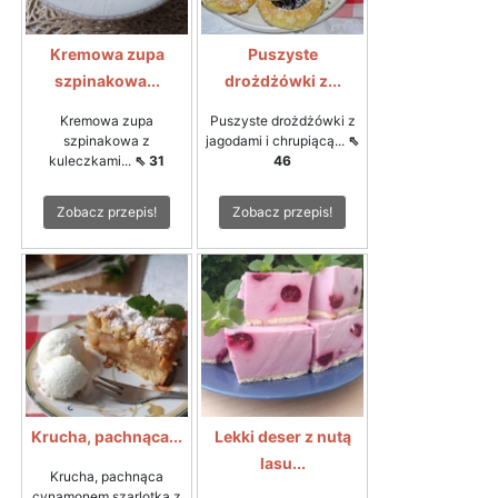
Kremowa zupa
Puszyste
szpinakowa...
drożdżówki z...
Kremowa zupa
Puszyste drożdżówki z
szpinakowa z
jagodami i chrupiącą...
⇖
kuleczkami...
⇖ 31
46
Zobacz przepis!
Zobacz przepis!
Krucha, pachnąca...
Lekki deser z nutą
lasu...
Krucha, pachnąca
cynamonem szarlotka z