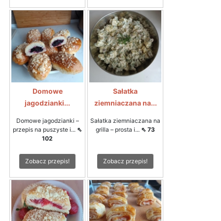
Domowe
Sałatka
jagodzianki...
ziemniaczana na...
Domowe jagodzianki –
Sałatka ziemniaczana na
przepis na puszyste i...
⇖
grilla – prosta i...
⇖ 73
102
Zobacz przepis!
Zobacz przepis!