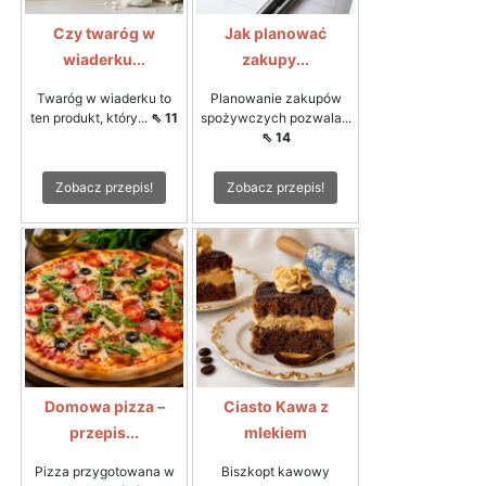
Czy twaróg w
Jak planować
wiaderku...
zakupy...
Twaróg w wiaderku to
Planowanie zakupów
ten produkt, który...
⇖ 11
spożywczych pozwala...
⇖ 14
Zobacz przepis!
Zobacz przepis!
Domowa pizza –
Ciasto Kawa z
przepis...
mlekiem
Pizza przygotowana w
Biszkopt kawowy