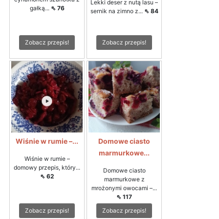
Lekki deser z nutą lasu –
gałką...
⇖ 76
sernik na zimno z...
⇖ 84
Zobacz przepis!
Zobacz przepis!
Wiśnie w rumie –...
Domowe ciasto
marmurkowe...
Wiśnie w rumie –
domowy przepis, który...
Domowe ciasto
⇖ 62
marmurkowe z
mrożonymi owocami –...
⇖ 117
Zobacz przepis!
Zobacz przepis!