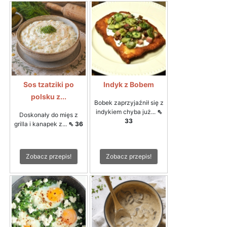
Sos tzatziki po
Indyk z Bobem
polsku z...
Bobek zaprzyjaźnił się z
indykiem chyba już...
⇖
Doskonały do mięs z
33
grilla i kanapek z...
⇖ 36
Zobacz przepis!
Zobacz przepis!