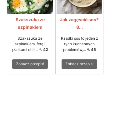
Szakszuka ze
Jak zagęścić sos?
szpinakiem
8...
Szakszuka ze
Rzadki sos to jeden z
szpinakiem, fetą i
tych kuchennych
płatkami chili...
⇖ 42
problemów,...
⇖ 45
Zobacz przepis!
Zobacz przepis!