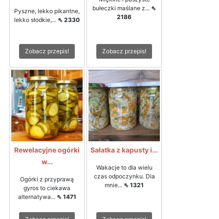
bułeczki maślane z...
⇖
Pyszne, lekko pikantne,
2186
lekko słodkie,...
⇖ 2330
Zobacz przepis!
Zobacz przepis!
Rewelacyjne ogórki
Sałatka z kapusty i...
w...
Wakacje to dla wielu
czas odpoczynku. Dla
Ogórki z przyprawą
mnie...
⇖ 1321
gyros to ciekawa
alternatywa...
⇖ 1471