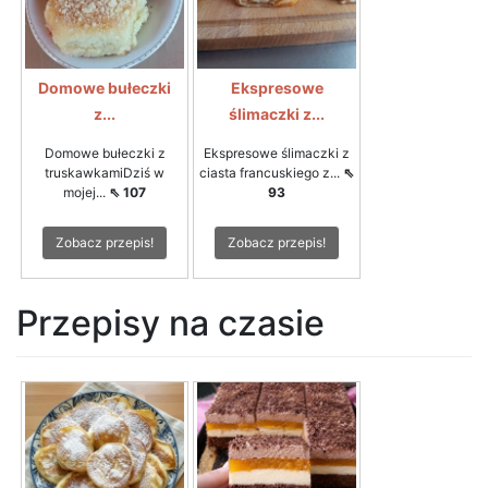
Domowe bułeczki
Ekspresowe
z...
ślimaczki z...
Domowe bułeczki z
Ekspresowe ślimaczki z
truskawkamiDziś w
ciasta francuskiego z...
⇖
mojej...
⇖ 107
93
Zobacz przepis!
Zobacz przepis!
Przepisy na czasie