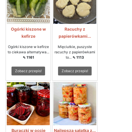
Ogórki kiszone w
Racuchy z
kefirze
papierówkami...
Ogórki kiszone w kefirze
Mięciutkie, puszyste
to ciekawa alternatywa...
racuchy z papierówkami
⇖ 1161
to...
⇖ 1113
Zobacz przepis!
Zobacz przepis!
Buraczki w occie
Najlepsza sałatka z...