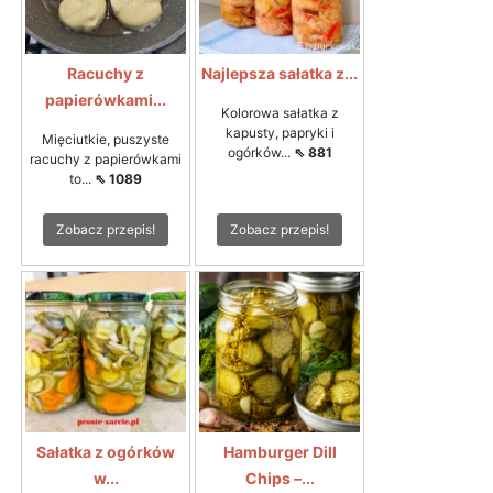
Racuchy z
Najlepsza sałatka z...
papierówkami...
Kolorowa sałatka z
kapusty, papryki i
Mięciutkie, puszyste
ogórków...
⇖ 881
racuchy z papierówkami
to...
⇖ 1089
Zobacz przepis!
Zobacz przepis!
Sałatka z ogórków
Hamburger Dill
w...
Chips –...