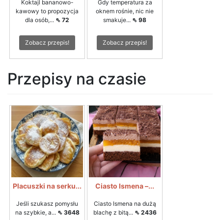
Koktajl bananowo-
Gdy temperatura za
kawowy to propozycja
oknem rośnie, nic nie
dla osób,...
⇖ 72
smakuje...
⇖ 98
Zobacz przepis!
Zobacz przepis!
Przepisy na czasie
Placuszki na serku...
Ciasto Ismena –...
Jeśli szukasz pomysłu
Ciasto Ismena na dużą
na szybkie, a...
⇖ 3648
blachę z bitą...
⇖ 2436