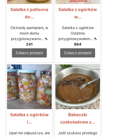
Sałatka z patisona
Sałatka z ogórków
do...
w...
Od kiedy pamiętam, w
Sałatka z ogórków
moim domu
Ostatnio
przygotowywano...
⇖
przygotowywałem...
⇖
241
864
Zobacz przepis!
Zobacz przepis!
Sałatka z ogórków
Babeczki
i...
czekoladowe z...
Upał nie odpuszcza, ale
Jeśli szukasz prostego