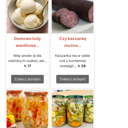
Domowe lody
Czy kaszankę
waniliowe...
można...
Niby proste (a dla
Kaszanka ma w sobie
niektórych nudne), ale...
coś z kuchennej
⇖ 17
nostalgii:...
⇖ 28
Zobacz przepis!
Zobacz przepis!