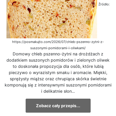
Źródło:
https://posmakujto.com/2026/07/chleb-pszenno-zytni-z-
suszonymi-pomidorami-i-oliwkami/
Domowy chleb pszenno-żytni na drożdżach z
dodatkiem suszonych pomidorów i zielonych oliwek
to doskonała propozycja dla osób, które lubią
pieczywo o wyrazistym smaku i aromacie. Miękki,
sprężysty miąższ oraz chrupiąca skórka świetnie
komponują się z intensywnymi suszonymi pomidorami
i delikatnie słon...
Zobacz cały przepis...