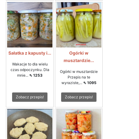
Sałatka z kapusty i...
Ogórki w
musztardzie...
Wakacje to dla wielu
czas odpoczynku. Dla
Ogórki w musztardzie
mnie...
⇖ 1253
Przepis na te
wyraziste,...
⇖ 1095
Zobacz przepis!
Zobacz przepis!