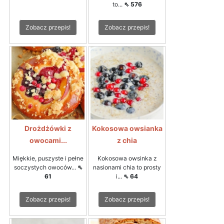
to...
⇖ 576
Zobacz przepis!
Zobacz przepis!
Drożdżówki z
Kokosowa owsianka
owocami...
z chia
Miękkie, puszyste i pełne
Kokosowa owsinka z
soczystych owoców...
⇖
nasionami chia to prosty
61
i...
⇖ 64
Zobacz przepis!
Zobacz przepis!