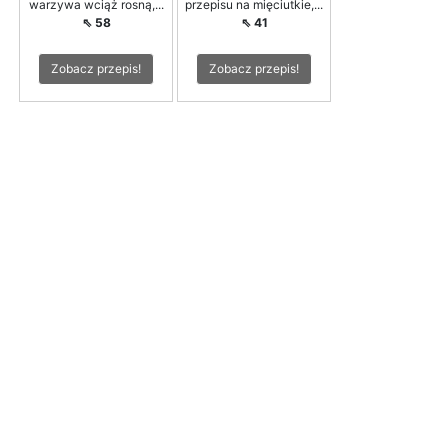
warzywa wciąż rosną,...
przepisu na mięciutkie,...
⇖ 58
⇖ 41
Zobacz przepis!
Zobacz przepis!