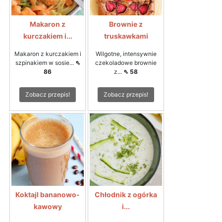
Makaron z
Brownie z
kurczakiem i...
truskawkami
Makaron z kurczakiem i
Wilgotne, intensywnie
szpinakiem w sosie...
⇖
czekoladowe brownie
86
z...
⇖ 58
Zobacz przepis!
Zobacz przepis!
Koktajl bananowo-
Chłodnik z ogórka
kawowy
i...