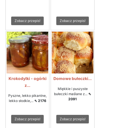
Zobacz przepis!
Zobacz przepis!
Krokodylki - ogórki
Domowe bułeczki...
z...
Miękkie i puszyste
bułeczki maślane z...
⇖
Pyszne, lekko pikantne,
2091
lekko słodkie,...
⇖ 2176
Zobacz przepis!
Zobacz przepis!