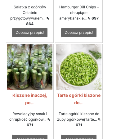
Sałatka z ogórków
Hamburger Dill Chips –
Ostatnio
chrupiące
przygotowywałem...
⇖
amerykańskie...
⇖ 697
864
Zobacz przepis!
Zobacz przepis!
Kiszone inaczej,
Tarte ogórki kiszone
po...
do...
Rewelacyjny smak i
Tarte ogórki kiszone do
chrupkość ogórków...
⇖
zupy ogórkowejTarte...
⇖
671
671