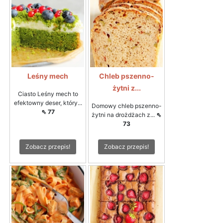
Leśny mech
Chleb pszenno-
żytni z...
Ciasto Leśny mech to
efektowny deser, który...
Domowy chleb pszenno-
⇖ 77
żytni na drożdżach z...
⇖
73
Zobacz przepis!
Zobacz przepis!