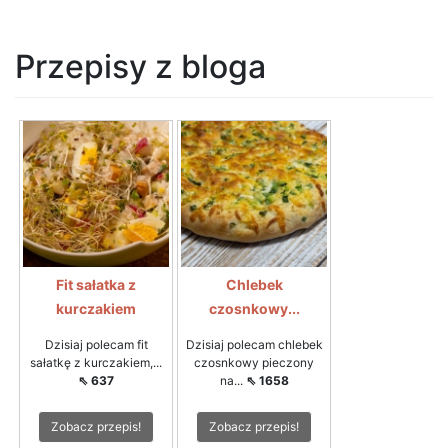
Przepisy z bloga
Fit sałatka z
Chlebek
kurczakiem
czosnkowy...
Dzisiaj polecam fit
Dzisiaj polecam chlebek
sałatkę z kurczakiem,...
czosnkowy pieczony
⇖ 637
na...
⇖ 1658
Zobacz przepis!
Zobacz przepis!