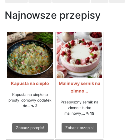
Najnowsze przepisy
Kapusta na ciepło
Malinowy sernik na
zimno...
Kapusta na ciepło to
prosty, domowy dodatek
Przepyszny sernik na
do...
⇖ 2
zimno - turbo
malinowy,...
⇖ 15
Zobacz przepis!
Zobacz przepis!