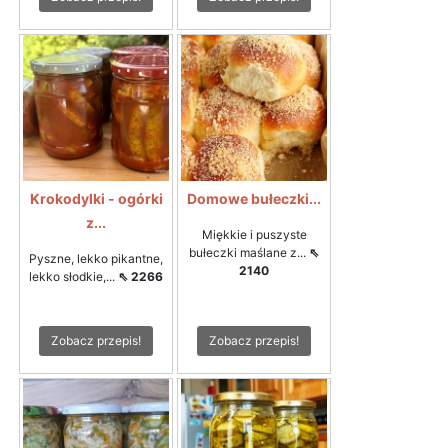
Krokodylki - ogórki
Domowe bułeczki...
z...
Miękkie i puszyste
bułeczki maślane z...
⇖
Pyszne, lekko pikantne,
2140
lekko słodkie,...
⇖ 2266
Zobacz przepis!
Zobacz przepis!