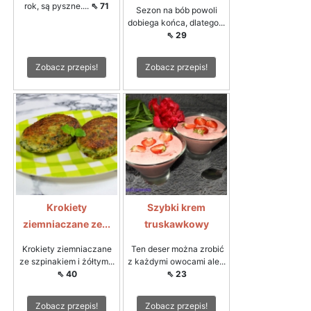
rok, są pyszne....
⇖ 71
Sezon na bób powoli
dobiega końca, dlatego...
⇖ 29
Zobacz przepis!
Zobacz przepis!
Krokiety
Szybki krem
ziemniaczane ze...
truskawkowy
Krokiety ziemniaczane
Ten deser można zrobić
ze szpinakiem i żółtym...
z każdymi owocami ale...
⇖ 40
⇖ 23
Zobacz przepis!
Zobacz przepis!