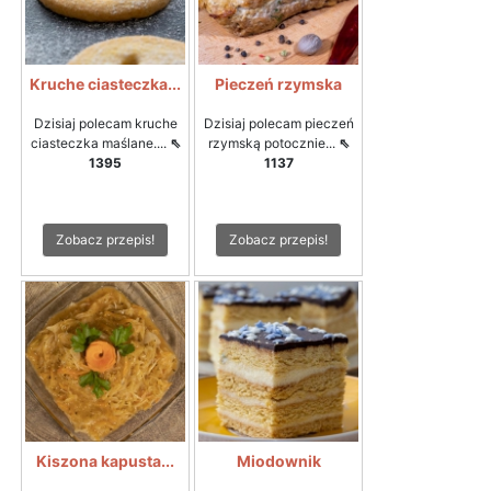
Kruche ciasteczka...
Pieczeń rzymska
Dzisiaj polecam kruche
Dzisiaj polecam pieczeń
ciasteczka maślane....
⇖
rzymską potocznie...
⇖
1395
1137
Zobacz przepis!
Zobacz przepis!
Kiszona kapusta...
Miodownik