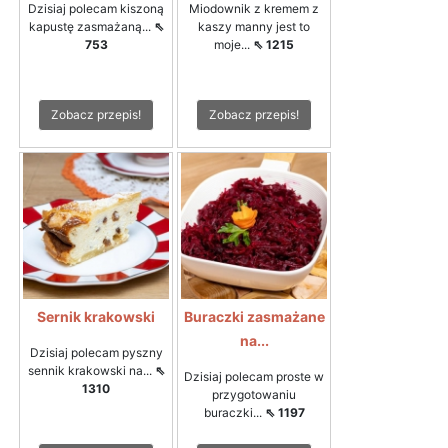
Dzisiaj polecam kiszoną
Miodownik z kremem z
kapustę zasmażaną...
⇖
kaszy manny jest to
753
moje...
⇖ 1215
Zobacz przepis!
Zobacz przepis!
Sernik krakowski
Buraczki zasmażane
na...
Dzisiaj polecam pyszny
sennik krakowski na...
⇖
Dzisiaj polecam proste w
1310
przygotowaniu
buraczki...
⇖ 1197