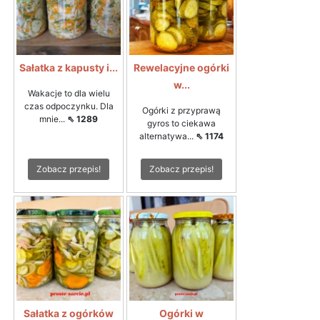
Sałatka z kapusty i...
Rewelacyjne ogórki
w...
Wakacje to dla wielu
czas odpoczynku. Dla
Ogórki z przyprawą
mnie...
⇖ 1289
gyros to ciekawa
alternatywa...
⇖ 1174
Zobacz przepis!
Zobacz przepis!
Sałatka z ogórków
Ogórki w