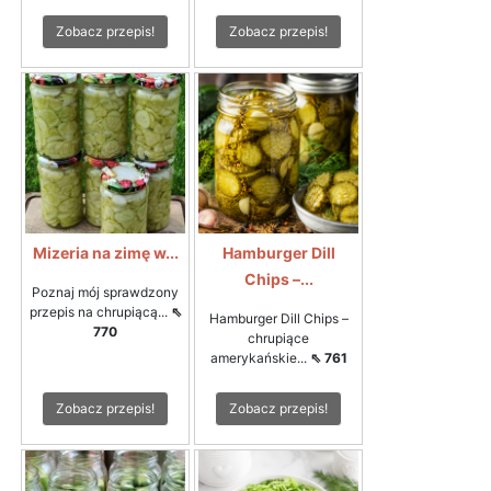
Zobacz przepis!
Zobacz przepis!
Mizeria na zimę w...
Hamburger Dill
Chips –...
Poznaj mój sprawdzony
przepis na chrupiącą...
⇖
Hamburger Dill Chips –
770
chrupiące
amerykańskie...
⇖ 761
Zobacz przepis!
Zobacz przepis!