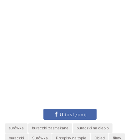
Udostępnij
surówka
buraczki zasmażane
buraczki na ciepło
buraczki
Surówka
Przepisy na topie
Obiad
filmy