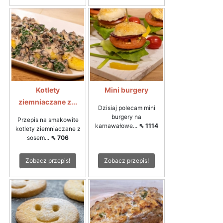
Kotlety
Mini burgery
ziemniaczane z...
Dzisiaj polecam mini
burgery na
Przepis na smakowite
karnawałowe...
⇖ 1114
kotlety ziemniaczane z
sosem...
⇖ 706
Zobacz przepis!
Zobacz przepis!