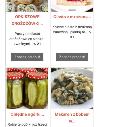
ORKISZOWE
Ciasto z mrożoną...
DROŻDŻÓWKI...
Kruche ciasto z mrożoną
żurawiną i pianką to...
⇖
Puszyste ciasto
37
drożdżowe ze słodko-
kwaśnymi...
⇖ 21
Zobacz przepis!
Zobacz przepis!
Obłędne ogórki...
Makaron z bobem
w...
Robię te ogórki już trzeci