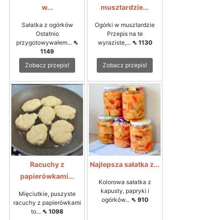
w...
musztardzie...
Sałatka z ogórków
Ogórki w musztardzie
Ostatnio
Przepis na te
przygotowywałem...
⇖
wyraziste,...
⇖ 1130
1149
Zobacz przepis!
Zobacz przepis!
Racuchy z
Najlepsza sałatka z...
papierówkami...
Kolorowa sałatka z
kapusty, papryki i
Mięciutkie, puszyste
ogórków...
⇖ 910
racuchy z papierówkami
to...
⇖ 1098