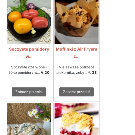
Soczyste pomidory
Muffinki z Air Fryera
w...
z...
Soczyste czerwone i
Nie zawsze potrzeba
żółte pomidory w...
⇖ 20
piekarnika, żeby...
⇖ 33
Zobacz przepis!
Zobacz przepis!