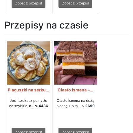
Zobacz przepis!
Zobacz przepis!
Przepisy na czasie
Placuszki na serku...
Ciasto Ismena –...
Jeśli szukasz pomysłu
Ciasto Ismena na dużą
na szybkie, a...
⇖ 4436
blachę z bitą...
⇖ 2699
Zobacz przepis!
Zobacz przepis!