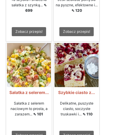
sałatka z szynką...
⇖
na pyszne, efektowne i...
699
⇖ 120
Zobacz przepis!
Zobacz przepis!
Sałatka z selerem...
Szybkie ciasto z...
Sałatka z selerem
Delikatne, puszyste
naciowym to prosta, a
ciasto, soczyste
zarazem...
⇖ 101
truskawki i...
⇖ 110