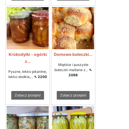
Krokodylki - ogórki
Domowe bułeczki...
z...
Miękkie i puszyste
bułeczki maślane z...
⇖
Pyszne, lekko pikantne,
2098
lekko słodkie,...
⇖ 2200
Zobacz przepis!
Zobacz przepis!