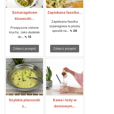
Szmaragdowe
Zapiekana fasolka...
kluseczki...
Zapiekana fasolka
szparagowa to prosty
Przepyszne zielone
sposób na...
⇖ 26
kluchy. Jako dodatek
do...
⇖ 15
Zobacz przepis!
Zobacz przepis!
Szybkie placuszki
Kawa i lody w
z...
domowym...