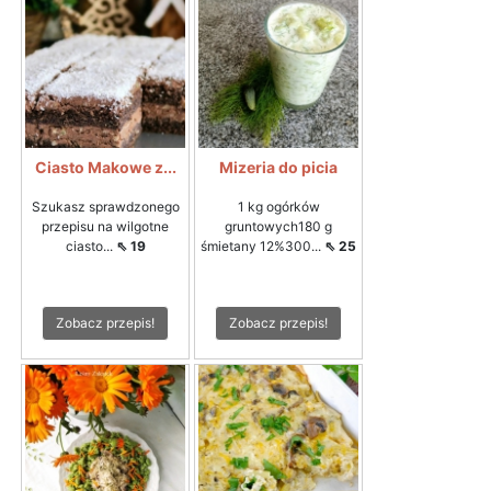
Ciasto Makowe z...
Mizeria do picia
Szukasz sprawdzonego
1 kg ogórków
przepisu na wilgotne
gruntowych180 g
ciasto...
⇖ 19
śmietany 12%300...
⇖ 25
Zobacz przepis!
Zobacz przepis!