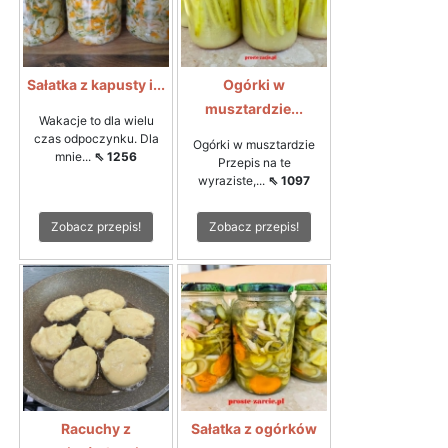
Sałatka z kapusty i...
Ogórki w
musztardzie...
Wakacje to dla wielu
czas odpoczynku. Dla
Ogórki w musztardzie
mnie...
⇖ 1256
Przepis na te
wyraziste,...
⇖ 1097
Zobacz przepis!
Zobacz przepis!
Racuchy z
Sałatka z ogórków