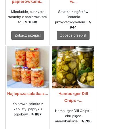
papierówkami...
w...
Mięciutkie, puszyste
Sałatka z ogórków
racuchy z papierówkami
Ostatnio
to...
⇖ 1090
przygotowywałem...
⇖
944
Zobacz przepis!
Zobacz przepis!
Najlepsza sałatka z...
Hamburger Dill
Chips –...
Kolorowa sałatka z
kapusty, papryki i
Hamburger Dill Chips –
ogórków...
⇖ 887
chrupiące
amerykańskie...
⇖ 706