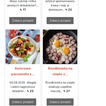
Masz cukinię i kilka
artykuł sponsorowany
prostych składników?...
Kawa i lody w
⇖ 17
domowym...
⇖ 22
Zobacz przepis!
Zobacz przepis!
Kolorowa
Rzodkiewka na
panzanella z...
ciepło z...
06.08.2026 Magda
Rzodkiewka na ciepło
Latem najprostsze
smakuje zupełnie
składniki...
⇖ 25
inaczej...
⇖ 27
Zobacz przepis!
Zobacz przepis!