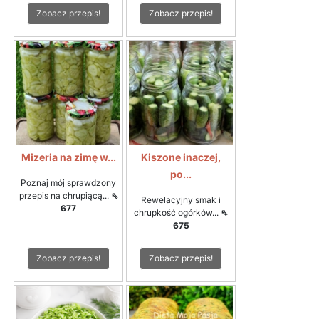
Zobacz przepis!
Zobacz przepis!
Mizeria na zimę w...
Kiszone inaczej,
po...
Poznaj mój sprawdzony
przepis na chrupiącą...
⇖
Rewelacyjny smak i
677
chrupkość ogórków...
⇖
675
Zobacz przepis!
Zobacz przepis!