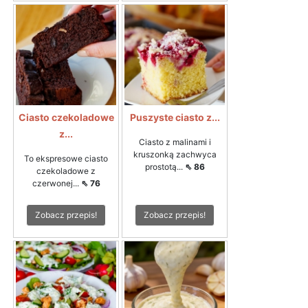
Ciasto czekoladowe
Puszyste ciasto z...
z...
Ciasto z malinami i
kruszonką zachwyca
To ekspresowe ciasto
prostotą...
⇖ 86
czekoladowe z
czerwonej...
⇖ 76
Zobacz przepis!
Zobacz przepis!