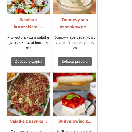
Sałatka z
Domowy sos
kurczakiem i...
czosnkowy z...
Przygotuj pyszną sałatkę
Domowy sos czosnkowy
gyros z kurczakiem,...
⇖
z ziołami to prosty i...
⇖
99
75
Zobacz przepis!
Zobacz przepis!
Sałatka z szynką...
Budyniowiec z...
Ta szybka i smaczna
Jeśli szukasz pomysłu