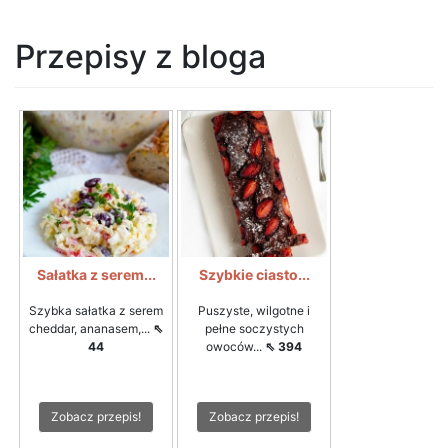
Przepisy z bloga
Sałatka z serem...
Szybkie ciasto...
Szybka sałatka z serem
Puszyste, wilgotne i
cheddar, ananasem,...
⇖
pełne soczystych
44
owoców...
⇖ 394
Zobacz przepis!
Zobacz przepis!