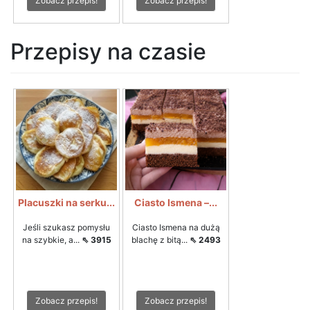
Zobacz przepis!
Zobacz przepis!
Przepisy na czasie
Placuszki na serku...
Ciasto Ismena –...
Jeśli szukasz pomysłu
Ciasto Ismena na dużą
na szybkie, a...
⇖ 3915
blachę z bitą...
⇖ 2493
Zobacz przepis!
Zobacz przepis!