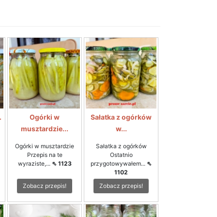
.
Ogórki w
Sałatka z ogórków
musztardzie...
w...
Ogórki w musztardzie
Sałatka z ogórków
Przepis na te
Ostatnio
wyraziste,...
⇖ 1123
przygotowywałem...
⇖
1102
Zobacz przepis!
Zobacz przepis!