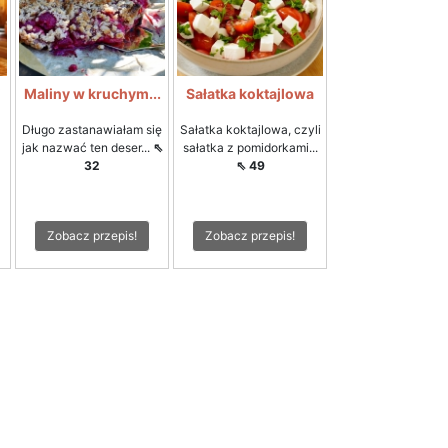
i
Maliny w kruchym...
Sałatka koktajlowa
Długo zastanawiałam się
Sałatka koktajlowa, czyli
jak nazwać ten deser...
⇖
sałatka z pomidorkami...
32
⇖ 49
Zobacz przepis!
Zobacz przepis!