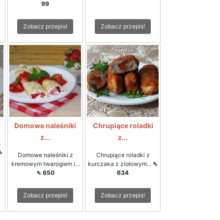
.
99
Zobacz przepis!
Zobacz przepis!
Domowe naleśniki
Chrupiące roladki
z...
z...
ś
⇖
Domowe naleśniki z
Chrupiące roladki z
kremowym twarogiem i...
kurczaka z ziołowym...
⇖
⇖ 650
634
Zobacz przepis!
Zobacz przepis!