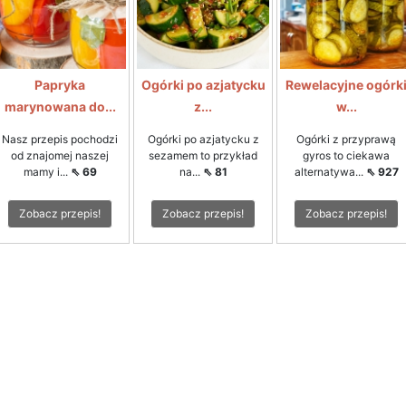
Papryka
Ogórki po azjatycku
Rewelacyjne ogórk
marynowana do...
z...
w...
Nasz przepis pochodzi
Ogórki po azjatycku z
Ogórki z przyprawą
od znajomej naszej
sezamem to przykład
gyros to ciekawa
mamy i...
⇖ 69
na...
⇖ 81
alternatywa...
⇖ 927
Zobacz przepis!
Zobacz przepis!
Zobacz przepis!