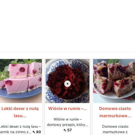
Lekki deser z nutą
Wiśnie w rumie –...
Domowe ciasto
lasu...
marmurkowe...
Wiśnie w rumie –
domowy przepis, który...
Lekki deser z nutą lasu –
Domowe ciasto
⇖ 57
sernik na zimno z...
⇖ 80
marmurkowe z