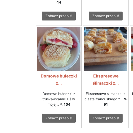
44
Zobacz przepis!
Zobacz przepis!
Domowe bułeczki
Ekspresowe
z...
ślimaczki z...
Domowe bułeczki z
Ekspresowe ślimaczki z
truskawkamiDziś w
ciasta francuskiego z...
⇖
mojej...
⇖ 104
91
Zobacz przepis!
Zobacz przepis!