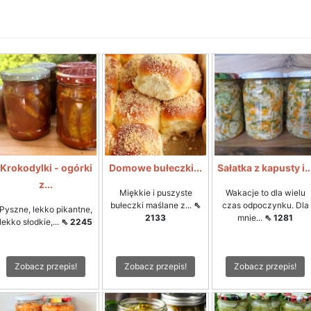
Krokodylki - ogórki
Domowe bułeczki...
Sałatka z kapusty i..
z...
Miękkie i puszyste
Wakacje to dla wielu
bułeczki maślane z...
⇖
czas odpoczynku. Dla
Pyszne, lekko pikantne,
2133
mnie...
⇖ 1281
lekko słodkie,...
⇖ 2245
Zobacz przepis!
Zobacz przepis!
Zobacz przepis!