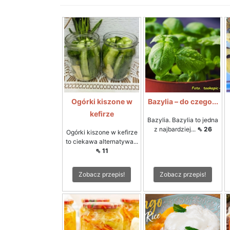
Ogórki kiszone w
Bazylia – do czego...
kefirze
Bazylia. Bazylia to jedna
z najbardziej...
⇖ 26
Ogórki kiszone w kefirze
to ciekawa alternatywa...
⇖ 11
Zobacz przepis!
Zobacz przepis!