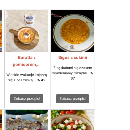
Buratta z
Bigos z cukinii
pomidorem,...
Z sąsiadami się czasem
wymieniamy różnymi...
⇖
Włoskie wakacje kojarzą
37
się z beztroską,...
⇖ 42
Zobacz przepis!
Zobacz przepis!