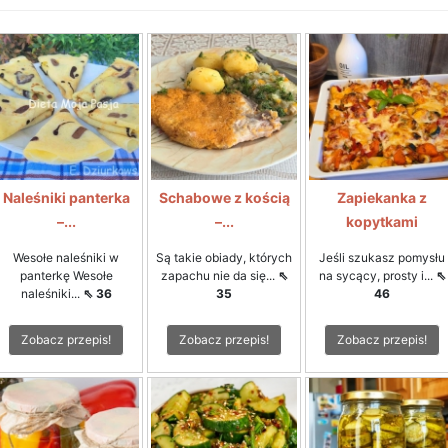
Naleśniki panterka
Schabowe z kością
Zapiekanka z
–...
–...
kopytkami
Wesołe naleśniki w
Są takie obiady, których
Jeśli szukasz pomysłu
panterkę Wesołe
zapachu nie da się...
⇖
na sycący, prosty i...
⇖
naleśniki...
⇖ 36
35
46
Zobacz przepis!
Zobacz przepis!
Zobacz przepis!