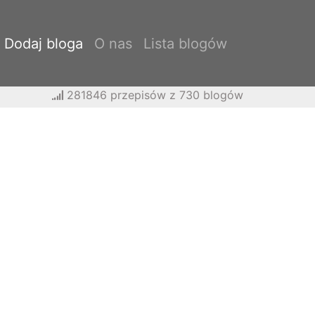
Dodaj bloga
O nas
Lista blogów
281846 przepisów z 730 blogów