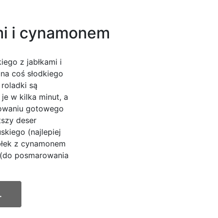
ami i cynamonem
iego z jabłkami i
na coś słodkiego
 roladki są
je w kilka minut, a
osowaniu gotowego
tszy deser
skiego (najlepiej
błek z cynamonem
o (do posmarowania
.