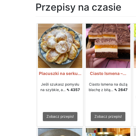
Przepisy na czasie
Placuszki na serku...
Ciasto Ismena –...
Jeśli szukasz pomysłu
Ciasto Ismena na dużą
na szybkie, a...
⇖ 4357
blachę z bitą...
⇖ 2647
Zobacz przepis!
Zobacz przepis!