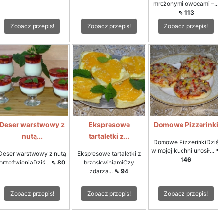
mrożonymi owocami –..
⇖ 113
Zobacz przepis!
Zobacz przepis!
Zobacz przepis!
Deser warstwowy z
Ekspresowe
Domowe Pizzerinki
nutą...
tartaletki z...
Domowe PizzerinkiDzi
w mojej kuchni unosił...
Deser warstwowy z nutą
Ekspresowe tartaletki z
146
orzeźwieniaDziś...
⇖ 80
brzoskwiniamiCzy
zdarza...
⇖ 94
Zobacz przepis!
Zobacz przepis!
Zobacz przepis!