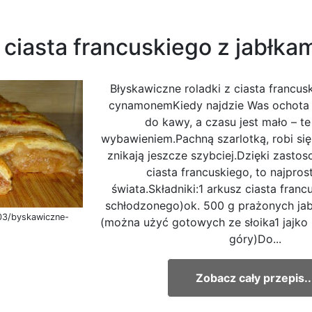
 ciasta francuskiego z jabłk
Błyskawiczne roladki z ciasta francusk
cynamonemKiedy najdzie Was ochota 
do kawy, a czasu jest mało – te
wybawieniem.Pachną szarlotką, robi się 
znikają jeszcze szybciej.Dzięki zast
ciasta francuskiego, to najpros
świata.Składniki:1 arkusz ciasta francu
schłodzonego)ok. 500 g prażonych ja
03/byskawiczne-
(można użyć gotowych ze słoika1 jajk
góry)Do...
Zobacz cały przepis..