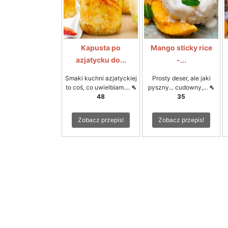
Kapusta po
Mango sticky rice
azjatycku do...
-...
Smaki kuchni azjatyckiej
Prosty deser, ale jaki
to coś, co uwielbiam....
⇖
pyszny... cudowny,...
⇖
48
35
Zobacz przepis!
Zobacz przepis!