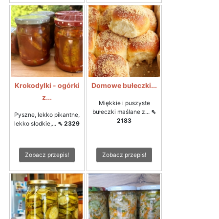
Krokodylki - ogórki
Domowe bułeczki...
z...
Miękkie i puszyste
bułeczki maślane z...
⇖
Pyszne, lekko pikantne,
2183
lekko słodkie,...
⇖ 2329
Zobacz przepis!
Zobacz przepis!