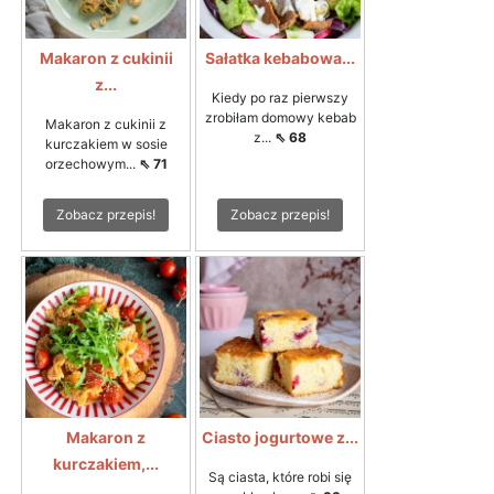
Makaron z cukinii
Sałatka kebabowa...
z...
Kiedy po raz pierwszy
zrobiłam domowy kebab
Makaron z cukinii z
z...
⇖ 68
kurczakiem w sosie
orzechowym...
⇖ 71
Zobacz przepis!
Zobacz przepis!
Makaron z
Ciasto jogurtowe z...
kurczakiem,...
Są ciasta, które robi się