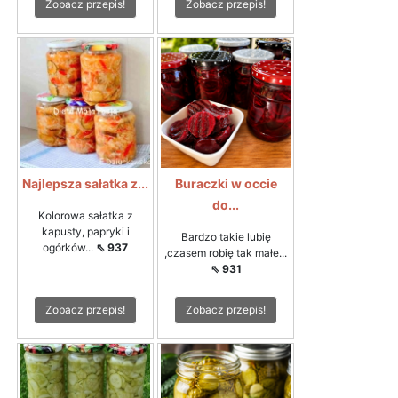
Zobacz przepis!
Zobacz przepis!
Najlepsza sałatka z...
Buraczki w occie
do...
Kolorowa sałatka z
kapusty, papryki i
Bardzo takie lubię
ogórków...
⇖ 937
,czasem robię tak małe...
⇖ 931
Zobacz przepis!
Zobacz przepis!