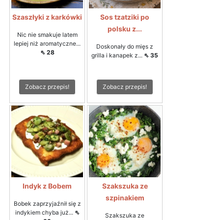
Szaszłyki z karkówki
Sos tzatziki po
polsku z...
Nic nie smakuje latem
lepiej niż aromatyczne...
Doskonały do mięs z
⇖ 28
grilla i kanapek z...
⇖ 35
Zobacz przepis!
Zobacz przepis!
Indyk z Bobem
Szakszuka ze
szpinakiem
Bobek zaprzyjaźnił się z
indykiem chyba już...
⇖
Szakszuka ze