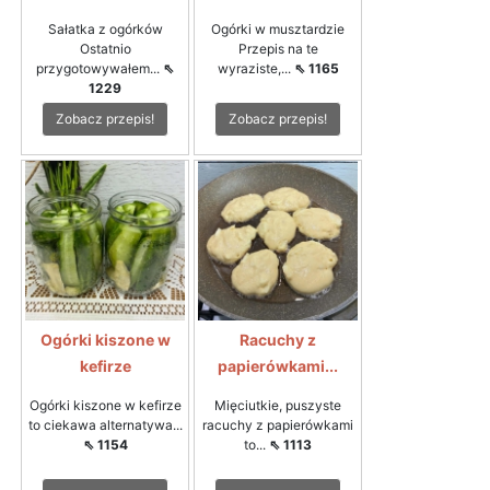
Sałatka z ogórków
Ogórki w musztardzie
Ostatnio
Przepis na te
przygotowywałem...
⇖
wyraziste,...
⇖ 1165
1229
Zobacz przepis!
Zobacz przepis!
Ogórki kiszone w
Racuchy z
kefirze
papierówkami...
Ogórki kiszone w kefirze
Mięciutkie, puszyste
to ciekawa alternatywa...
racuchy z papierówkami
⇖ 1154
to...
⇖ 1113