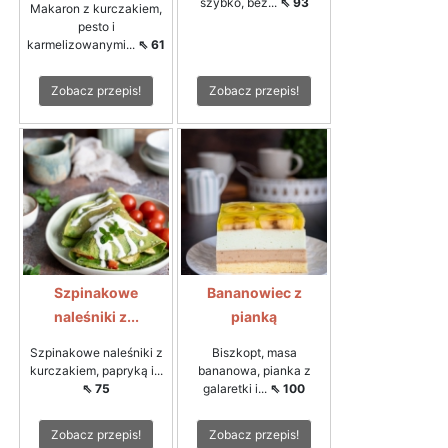
szybko, bez...
⇖ 93
Makaron z kurczakiem,
pesto i
karmelizowanymi...
⇖ 61
Zobacz przepis!
Zobacz przepis!
Szpinakowe
Bananowiec z
naleśniki z...
pianką
Szpinakowe naleśniki z
Biszkopt, masa
kurczakiem, papryką i...
bananowa, pianka z
⇖ 75
galaretki i...
⇖ 100
Zobacz przepis!
Zobacz przepis!