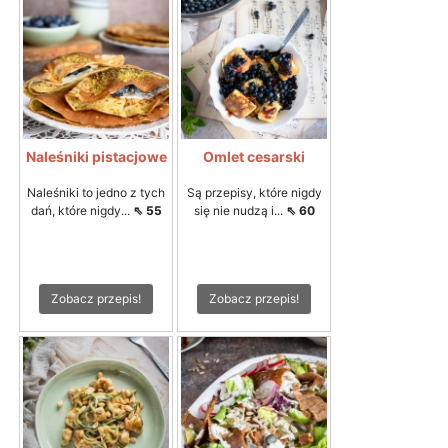
Naleśniki pistacjowe
Omlet cesarski
Naleśniki to jedno z tych
Są przepisy, które nigdy
dań, które nigdy...
⇖ 55
się nie nudzą i...
⇖ 60
Zobacz przepis!
Zobacz przepis!