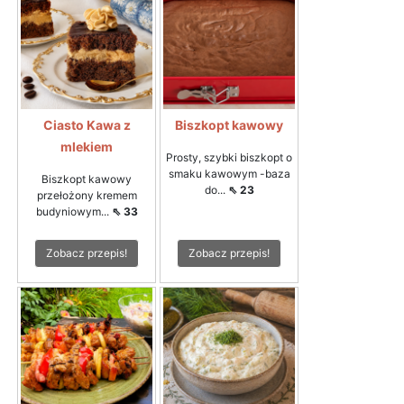
Ciasto Kawa z
Biszkopt kawowy
mlekiem
Prosty, szybki biszkopt o
smaku kawowym -baza
Biszkopt kawowy
do...
⇖ 23
przełożony kremem
budyniowym...
⇖ 33
Zobacz przepis!
Zobacz przepis!