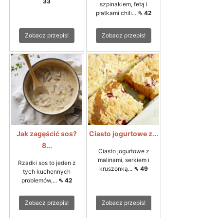
33
szpinakiem, fetą i
płatkami chili...
⇖ 42
Zobacz przepis!
Zobacz przepis!
Jak zagęścić sos?
Ciasto jogurtowe z...
8...
Ciasto jogurtowe z
malinami, serkiem i
Rzadki sos to jeden z
kruszonką...
⇖ 49
tych kuchennych
problemów,...
⇖ 42
Zobacz przepis!
Zobacz przepis!