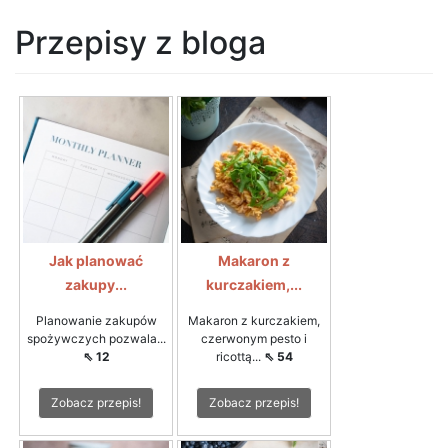
Przepisy z bloga
Jak planować
Makaron z
zakupy...
kurczakiem,...
Planowanie zakupów
Makaron z kurczakiem,
spożywczych pozwala...
czerwonym pesto i
⇖ 12
ricottą...
⇖ 54
Zobacz przepis!
Zobacz przepis!