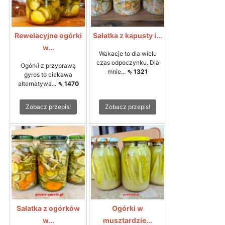
Rewelacyjne ogórki
Sałatka z kapusty i...
w...
Wakacje to dla wielu
czas odpoczynku. Dla
Ogórki z przyprawą
mnie...
⇖ 1321
gyros to ciekawa
alternatywa...
⇖ 1470
Zobacz przepis!
Zobacz przepis!
Sałatka z ogórków
Ogórki w
w...
musztardzie...