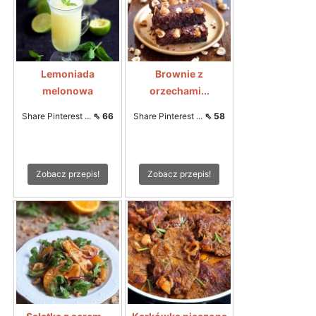
Lemoniada
Brownie z
melonowa
orzechami...
Share Pinterest ...
⇖ 66
Share Pinterest ...
⇖ 58
Zobacz przepis!
Zobacz przepis!