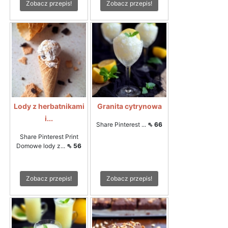
Zobacz przepis!
Zobacz przepis!
Lody z herbatnikami
Granita cytrynowa
i...
Share Pinterest ...
⇖ 66
Share Pinterest Print
Domowe lody z...
⇖ 56
Zobacz przepis!
Zobacz przepis!