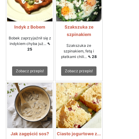
Indyk z Bobem
Szakszuka ze
szpinakiem
Bobek zaprzyjaźnił się z
indykiem chyba już...
⇖
Szakszuka ze
25
szpinakiem, fetą i
płatkami chili...
⇖ 28
Zobacz przepis!
Zobacz przepis!
Jak zagęścić sos?
Ciasto jogurtowe z...