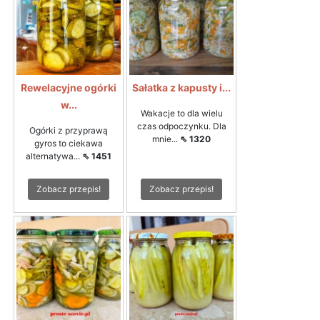
Rewelacyjne ogórki
Sałatka z kapusty i...
w...
Wakacje to dla wielu
czas odpoczynku. Dla
Ogórki z przyprawą
mnie...
⇖ 1320
gyros to ciekawa
alternatywa...
⇖ 1451
Zobacz przepis!
Zobacz przepis!