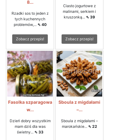
8...
Ciasto jogurtowe z
malinami, serkiem i
Rzadki sos to jeden z
kruszonką...
⇖ 39
tych kuchennych
problemów,...
⇖ 40
Zobacz przepis!
Zobacz przepis!
Fasolka szparagowa
Sboula z migdałami
w...
–...
Dzień dobry wszystkim
Sboula z migdałami –
mam dziś dla was
marokańskie...
⇖ 22
świetny...
⇖ 33