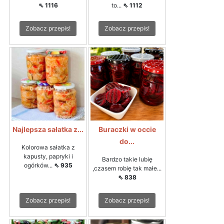
⇖ 1116
to...
⇖ 1112
Zobacz przepis!
Zobacz przepis!
Najlepsza sałatka z...
Buraczki w occie
do...
Kolorowa sałatka z
kapusty, papryki i
Bardzo takie lubię
ogórków...
⇖ 935
,czasem robię tak małe...
⇖ 838
Zobacz przepis!
Zobacz przepis!