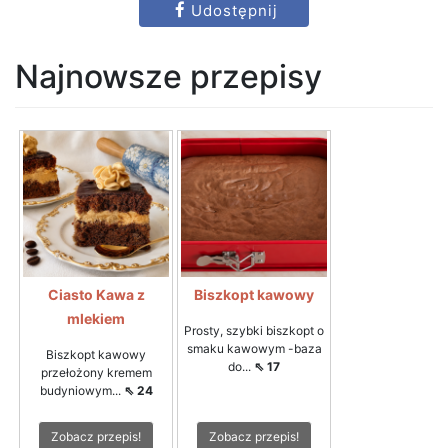
Udostępnij
Najnowsze przepisy
Ciasto Kawa z
Biszkopt kawowy
mlekiem
Prosty, szybki biszkopt o
smaku kawowym -baza
Biszkopt kawowy
do...
⇖ 17
przełożony kremem
budyniowym...
⇖ 24
Zobacz przepis!
Zobacz przepis!