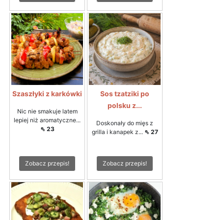
Szaszłyki z karkówki
Sos tzatziki po
polsku z...
Nic nie smakuje latem
lepiej niż aromatyczne...
Doskonały do mięs z
⇖ 23
grilla i kanapek z...
⇖ 27
Zobacz przepis!
Zobacz przepis!