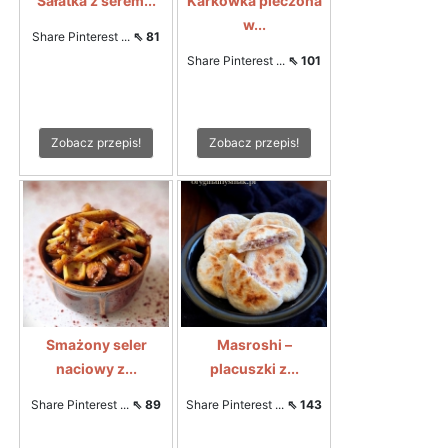
Sałatka z serem...
Karkówka pieczona
w...
Share Pinterest ...
⇖ 81
Share Pinterest ...
⇖ 101
Zobacz przepis!
Zobacz przepis!
Smażony seler
Masroshi –
naciowy z...
placuszki z...
Share Pinterest ...
⇖ 89
Share Pinterest ...
⇖ 143