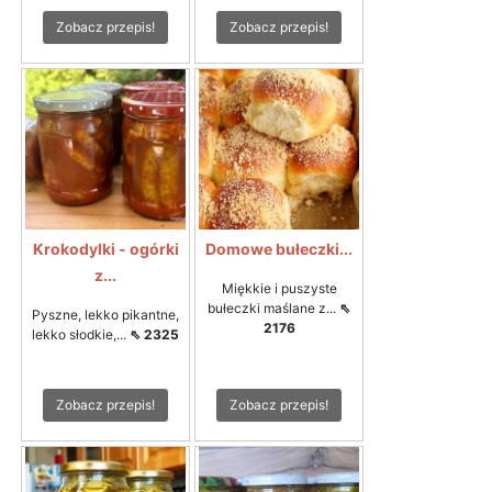
Zobacz przepis!
Zobacz przepis!
Krokodylki - ogórki
Domowe bułeczki...
z...
Miękkie i puszyste
bułeczki maślane z...
⇖
Pyszne, lekko pikantne,
2176
lekko słodkie,...
⇖ 2325
Zobacz przepis!
Zobacz przepis!