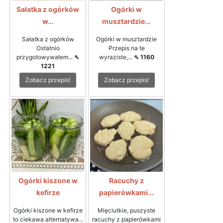
Sałatka z ogórków
Ogórki w
w...
musztardzie...
Sałatka z ogórków
Ogórki w musztardzie
Ostatnio
Przepis na te
przygotowywałem...
⇖
wyraziste,...
⇖ 1160
1221
Zobacz przepis!
Zobacz przepis!
Ogórki kiszone w
Racuchy z
kefirze
papierówkami...
Ogórki kiszone w kefirze
Mięciutkie, puszyste
to ciekawa alternatywa...
racuchy z papierówkami