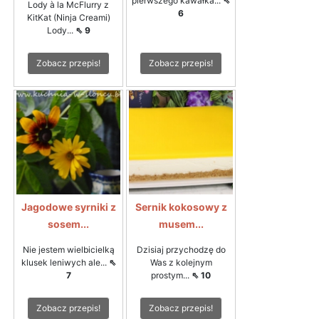
pierwszego kawałka...
⇖
Lody à la McFlurry z
6
KitKat (Ninja Creami)
Lody...
⇖ 9
Zobacz przepis!
Zobacz przepis!
Jagodowe syrniki z
Sernik kokosowy z
sosem...
musem...
Nie jestem wielbicielką
Dzisiaj przychodzę do
klusek leniwych ale...
⇖
Was z kolejnym
7
prostym...
⇖ 10
Zobacz przepis!
Zobacz przepis!