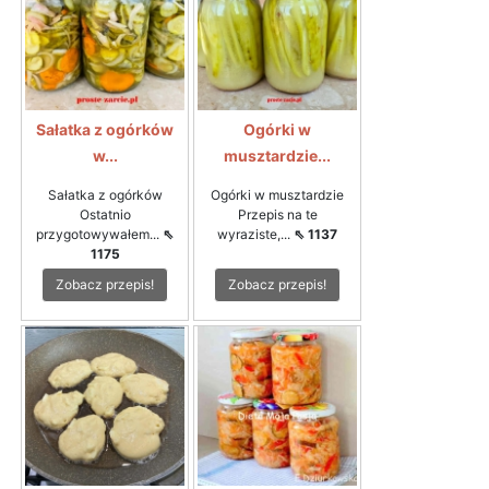
Sałatka z ogórków
Ogórki w
w...
musztardzie...
Sałatka z ogórków
Ogórki w musztardzie
Ostatnio
Przepis na te
przygotowywałem...
⇖
wyraziste,...
⇖ 1137
1175
Zobacz przepis!
Zobacz przepis!