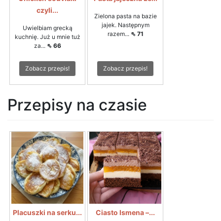
czyli...
Zielona pasta na bazie
jajek. Następnym
Uwielbiam grecką
razem...
⇖ 71
kuchnię. Już u mnie tuż
za...
⇖ 66
Zobacz przepis!
Zobacz przepis!
Przepisy na czasie
Placuszki na serku...
Ciasto Ismena –...