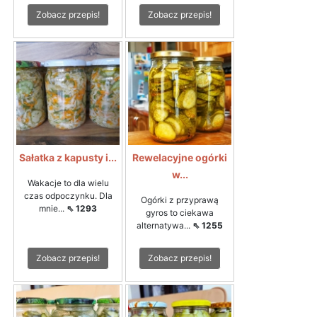
Zobacz przepis!
Zobacz przepis!
Sałatka z kapusty i...
Rewelacyjne ogórki
w...
Wakacje to dla wielu
czas odpoczynku. Dla
Ogórki z przyprawą
mnie...
⇖ 1293
gyros to ciekawa
alternatywa...
⇖ 1255
Zobacz przepis!
Zobacz przepis!