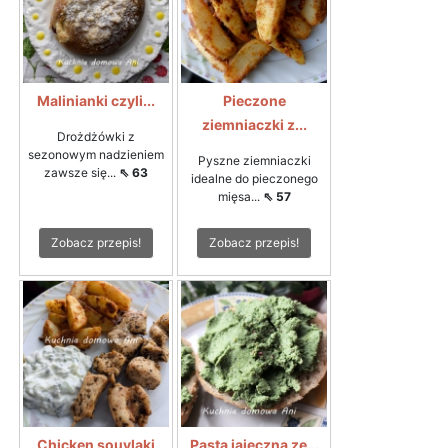
Malinianki czyli...
Pieczone
ziemniaczki z...
Drożdżówki z
sezonowym nadzieniem
Pyszne ziemniaczki
zawsze się...
⇖ 63
idealne do pieczonego
mięsa...
⇖ 57
Zobacz przepis!
Zobacz przepis!
Chicken souvlaki
Pasta jajeczna ze...