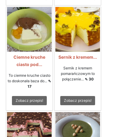
Ciemne kruche
Sernik z kremem...
ciasto pod...
Sernik z kremem
pomarańczowym to
To ciemne kruche ciasto
połączenie...
⇖ 30
to doskonała baza do...
⇖
17
Zobacz przepis!
Zobacz przepis!