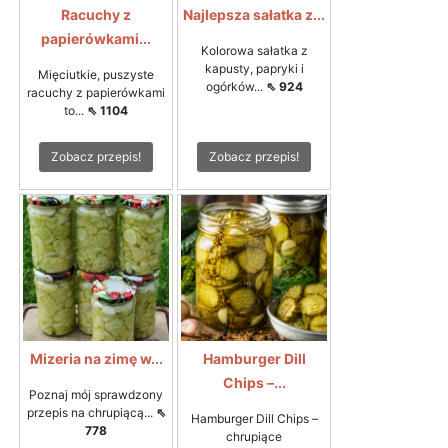
Racuchy z
Najlepsza sałatka z...
papierówkami...
Kolorowa sałatka z
kapusty, papryki i
Mięciutkie, puszyste
ogórków...
⇖ 924
racuchy z papierówkami
to...
⇖ 1104
Zobacz przepis!
Zobacz przepis!
Mizeria na zimę w...
Hamburger Dill
Chips –...
Poznaj mój sprawdzony
przepis na chrupiącą...
⇖
Hamburger Dill Chips –
778
chrupiące