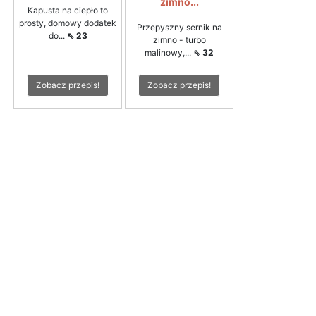
zimno...
Kapusta na ciepło to
prosty, domowy dodatek
Przepyszny sernik na
do...
⇖ 23
zimno - turbo
malinowy,...
⇖ 32
Zobacz przepis!
Zobacz przepis!