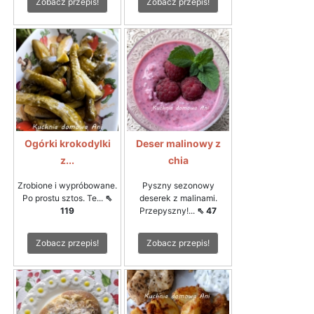
Zobacz przepis!
Zobacz przepis!
Ogórki krokodylki
Deser malinowy z
z...
chia
Zrobione i wypróbowane.
Pyszny sezonowy
Po prostu sztos. Te...
⇖
deserek z malinami.
119
Przepyszny!...
⇖ 47
Zobacz przepis!
Zobacz przepis!