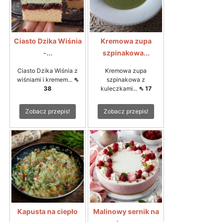
Ciasto Dzika Wiśnia
Kremowa zupa
-...
szpinakowa...
Ciasto Dzika Wiśnia z
Kremowa zupa
wiśniami i kremem...
⇖
szpinakowa z
38
kuleczkami...
⇖ 17
Zobacz przepis!
Zobacz przepis!
Kapusta na ciepło
Malinowy sernik na