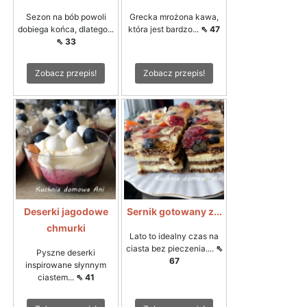
Sezon na bób powoli
Grecka mrożona kawa,
dobiega końca, dlatego...
która jest bardzo...
⇖ 47
⇖ 33
Zobacz przepis!
Zobacz przepis!
Deserki jagodowe
Sernik gotowany z...
chmurki
Lato to idealny czas na
ciasta bez pieczenia....
⇖
Pyszne deserki
67
inspirowane słynnym
ciastem...
⇖ 41