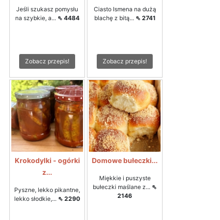
Jeśli szukasz pomysłu
Ciasto Ismena na dużą
na szybkie, a...
⇖ 4484
blachę z bitą...
⇖ 2741
Zobacz przepis!
Zobacz przepis!
Krokodylki - ogórki
Domowe bułeczki...
z...
Miękkie i puszyste
bułeczki maślane z...
⇖
Pyszne, lekko pikantne,
2146
lekko słodkie,...
⇖ 2290