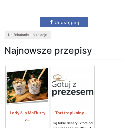
Udostępnij
Na śniadanie lub kolacje
Najnowsze przepisy
Lody à la McFlurry
Tort tropikalny –...
z...
Są takie desery, które od