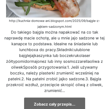
http://kuchnia-domowa-ani.blogspot.com/2025/09/bajgle-z-
jajkiem-sadzonym.html
Do takiego bajgla można napakować na co tak
naprawdę macie ochotę, ale u mnie jajo sadzone w tej
kanapce to podstawa. Idealne na śniadanie lub
lunchboxa do pracy.Składniki:ulubione
bajglejajkaszynka lub boczekrukolaser
żółtypomidormajonez lub inny sosmozzarellaoliwa z
oliwekSposób przygotowania:1. Jeśli używamy
boczku, należy plasterki zrumienić wcześniej na
patelni.2. Na patelni zrobić jajko sadzone.3. Bajgla
przekroić wzdłuż, przecięcie skropić oliwą z oliwek,
zrumienić...
Zobacz cały przepis...