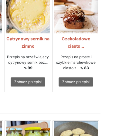
Cytrynowy sernik na
Czekoladowe
zimno
ciasto...
Przepis na orzeźwiający
Przepis na proste i
cytrynowy sernik bez...
szybkie marchewkowe
⇖ 99
ciasto z...
⇖ 83
Zobacz przepis!
Zobacz przepis!