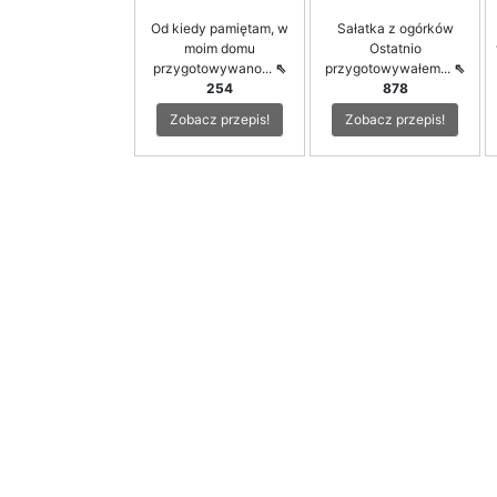
Od kiedy pamiętam, w
Sałatka z ogórków
moim domu
Ostatnio
przygotowywano...
⇖
przygotowywałem...
⇖
254
878
Zobacz przepis!
Zobacz przepis!