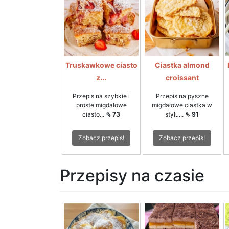
Truskawkowe ciasto
Ciastka almond
z...
croissant
Przepis na szybkie i
Przepis na pyszne
proste migdałowe
migdałowe ciastka w
ciasto...
⇖ 73
stylu...
⇖ 91
Zobacz przepis!
Zobacz przepis!
Przepisy na czasie