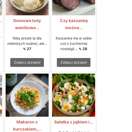
.
Domowe lody
Czy kaszankę
waniliowe...
można...
ą
⇖
Niby proste (a dla
Kaszanka ma w sobie
niektórych nudne), ale...
coś z kuchennej
⇖ 27
nostalgii:...
⇖ 28
Zobacz przepis!
Zobacz przepis!
Makaron z
Sałatka z jajkiem i...
kurczakiem,...