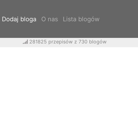
Dodaj bloga
O nas
Lista blogów
281825 przepisów z 730 blogów