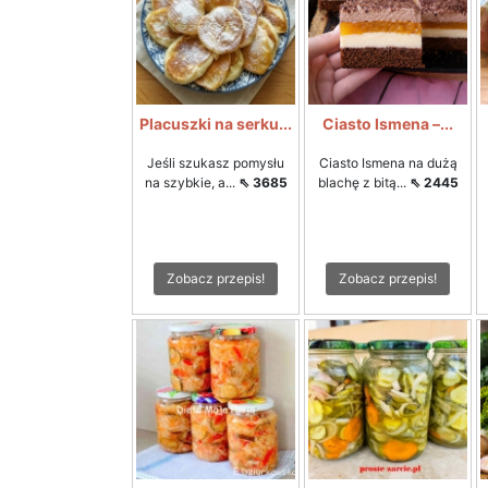
Placuszki na serku...
Ciasto Ismena –...
Jeśli szukasz pomysłu
Ciasto Ismena na dużą
na szybkie, a...
⇖ 3685
blachę z bitą...
⇖ 2445
Zobacz przepis!
Zobacz przepis!