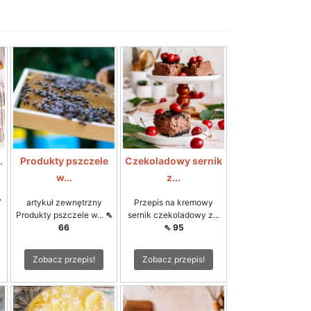
.
Produkty pszczele
Czekoladowy sernik
w...
z...
⇖
artykuł zewnętrzny
Przepis na kremowy
Produkty pszczele w...
⇖
sernik czekoladowy z...
66
⇖ 95
Zobacz przepis!
Zobacz przepis!