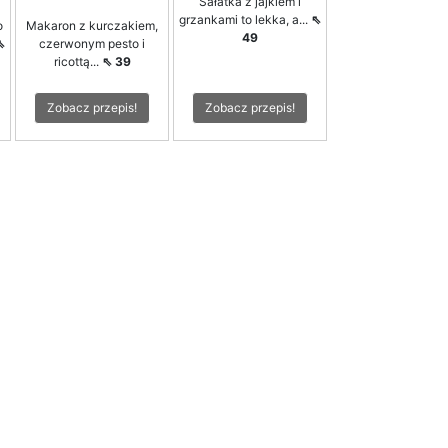
Sałatka z jajkiem i
grzankami to lekka, a...
⇖
o
Makaron z kurczakiem,
49
⇖
czerwonym pesto i
ricottą...
⇖ 39
Zobacz przepis!
Zobacz przepis!