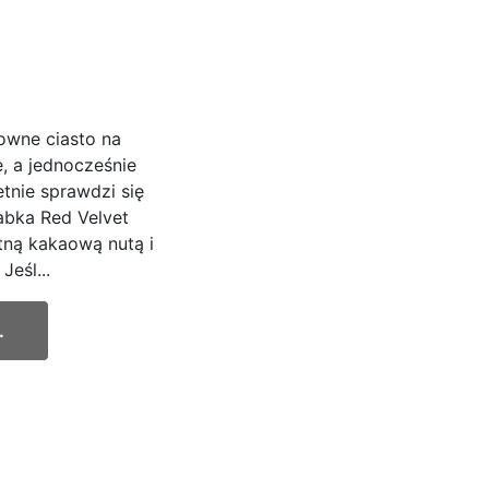
towne ciasto na
, a jednocześnie
etnie sprawdzi się
abka Red Velvet
tną kakaową nutą i
Jeśl...
.