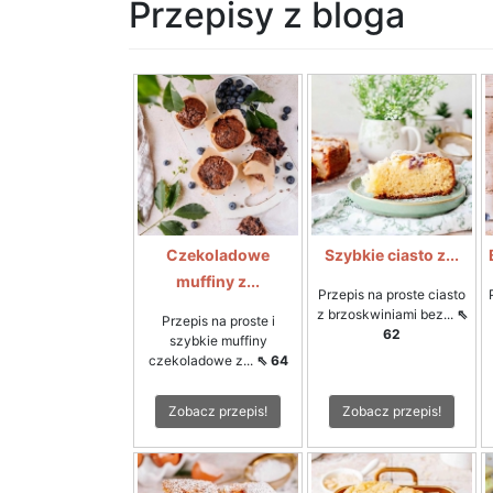
Przepisy z bloga
Czekoladowe
Szybkie ciasto z...
muffiny z...
Przepis na proste ciasto
z brzoskwiniami bez...
⇖
Przepis na proste i
62
szybkie muffiny
czekoladowe z...
⇖ 64
Zobacz przepis!
Zobacz przepis!