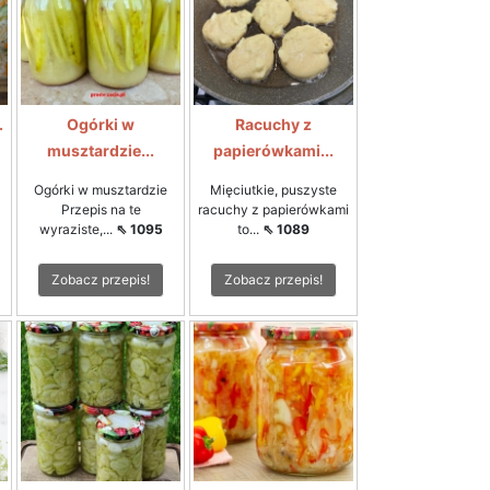
.
Ogórki w
Racuchy z
musztardzie...
papierówkami...
Ogórki w musztardzie
Mięciutkie, puszyste
Przepis na te
racuchy z papierówkami
wyraziste,...
⇖ 1095
to...
⇖ 1089
Zobacz przepis!
Zobacz przepis!