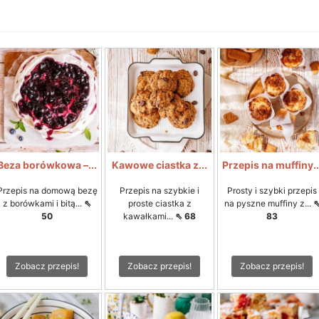
Beza borówkowa –...
Kawowe ciastka z...
Przepis na muffiny..
Przepis na domową bezę
Przepis na szybkie i
Prosty i szybki przepis
z borówkami i bitą...
⇖
proste ciastka z
na pyszne muffiny z...
50
kawałkami...
⇖ 68
83
Zobacz przepis!
Zobacz przepis!
Zobacz przepis!