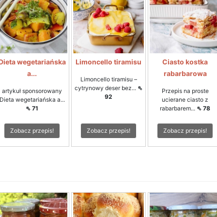
Dieta wegetariańska
Limoncello tiramisu
Ciasto kostka
a...
rabarbarowa
Limoncello tiramisu –
cytrynowy deser bez...
⇖
artykuł sponsorowany
Przepis na proste
92
Dieta wegetariańska a...
ucierane ciasto z
⇖ 71
rabarbarem...
⇖ 78
Zobacz przepis!
Zobacz przepis!
Zobacz przepis!