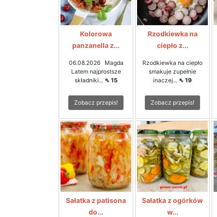
Kolorowa
Rzodkiewka na
panzanella z...
ciepło z...
06.08.2026 Magda
Rzodkiewka na ciepło
Latem najprostsze
smakuje zupełnie
składniki...
⇖ 15
inaczej...
⇖ 19
Zobacz przepis!
Zobacz przepis!
Sałatka z patisona
Sałatka z ogórków
do...
w...