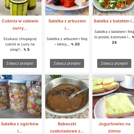
Cukinia w zalewie
Sałatka z arbuzem
Sałatka z batatem i..
curry...
i...
Sałatka z batatem i fet
to proste, kolorowe i...
Szukasz chrupiącej
Sałatka z arbuzem i fetą
24
cukinii w curry na
– lekka,...
⇖ 20
zimę?...
⇖ 5
Zobacz przepis!
Zobacz przepis!
Zobacz przepis!
Sałatka z ogórków
Babeczki
Jogurtowiec na
i...
czekoladowe z...
zimno