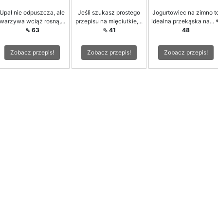
Upał nie odpuszcza, ale
Jeśli szukasz prostego
Jogurtowiec na zimno t
warzywa wciąż rosną,...
przepisu na mięciutkie,...
idealna przekąska na...
⇖ 63
⇖ 41
48
Zobacz przepis!
Zobacz przepis!
Zobacz przepis!