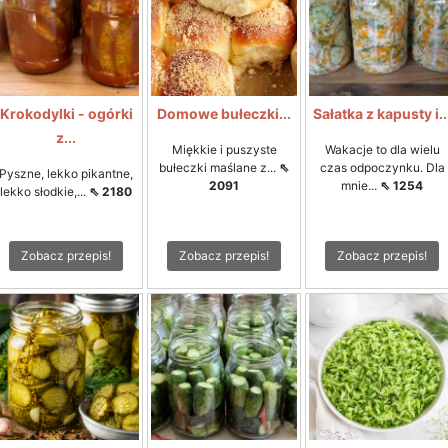
Krokodylki - ogórki
Domowe bułeczki...
Sałatka z kapusty i..
z...
Miękkie i puszyste
Wakacje to dla wielu
bułeczki maślane z...
⇖
czas odpoczynku. Dla
Pyszne, lekko pikantne,
2091
mnie...
⇖ 1254
lekko słodkie,...
⇖ 2180
Zobacz przepis!
Zobacz przepis!
Zobacz przepis!