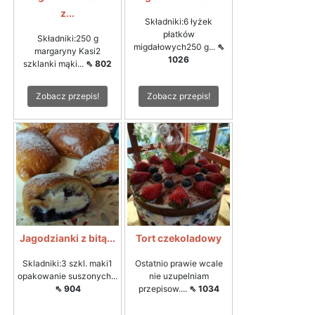
z...
Składniki:6 łyżek
płatków
Składniki:250 g
migdałowych250 g...
⇖
margaryny Kasi2
1026
szklanki mąki...
⇖ 802
Zobacz przepis!
Zobacz przepis!
Jagodzianki z bitą...
Tort czekoladowy
Skladniki:3 szkl. maki1
Ostatnio prawie wcale
opakowanie suszonych...
nie uzupelniam
⇖ 904
przepisow....
⇖ 1034