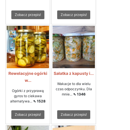
Zobacz przepis!
Zobacz przepis!
Rewelacyjne ogórki
Sałatka z kapusty i...
w...
Wakacje to dla wielu
czas odpoczynku. Dla
Ogórki z przyprawą
mnie...
⇖ 1346
gyros to ciekawa
alternatywa...
⇖ 1528
Zobacz przepis!
Zobacz przepis!