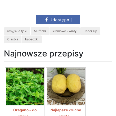
Udostępnij
rosyjskie tylki
Muffinki
kremowe kwiaty
Decor Up
Ciastka
babeczki
Najnowsze przepisy
Oregano – do
Najlepsze kruche