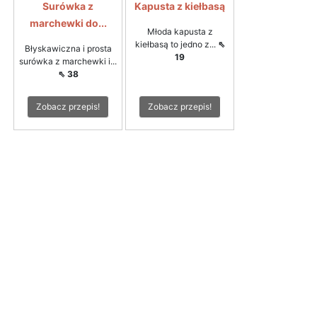
Surówka z
Kapusta z kiełbasą
marchewki do...
Młoda kapusta z
kiełbasą to jedno z...
⇖
Błyskawiczna i prosta
19
surówka z marchewki i...
⇖ 38
Zobacz przepis!
Zobacz przepis!