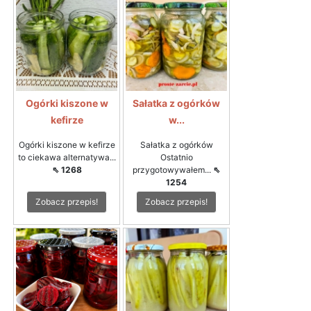
Ogórki kiszone w
Sałatka z ogórków
kefirze
w...
Ogórki kiszone w kefirze
Sałatka z ogórków
to ciekawa alternatywa...
Ostatnio
⇖ 1268
przygotowywałem...
⇖
1254
Zobacz przepis!
Zobacz przepis!