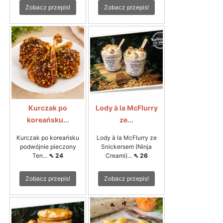
Zobacz przepis!
Zobacz przepis!
Kurczak po
Lody à la McFlurry
koreańsku...
ze...
Kurczak po koreańsku
Lody à la McFlurry ze
podwójnie pieczony
Snickersem (Ninja
Ten...
⇖ 24
Creami)...
⇖ 26
Zobacz przepis!
Zobacz przepis!