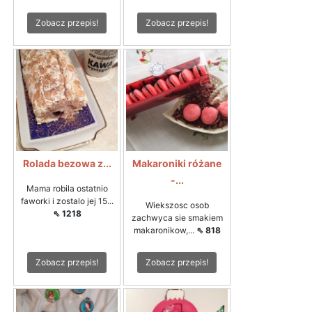
Zobacz przepis!
Zobacz przepis!
Rolada bezowa z...
Makaroniki różane
-...
Mama robila ostatnio
faworki i zostalo jej 15...
Wiekszosc osob
⇖ 1218
zachwyca sie smakiem
makaronikow,...
⇖ 818
Zobacz przepis!
Zobacz przepis!