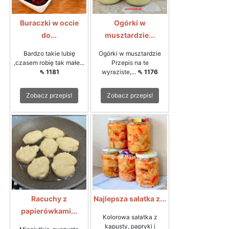
Buraczki w occie
Ogórki w
do...
musztardzie...
Bardzo takie lubię
Ogórki w musztardzie
,czasem robię tak małe...
Przepis na te
⇖ 1181
wyraziste,...
⇖ 1176
Zobacz przepis!
Zobacz przepis!
Racuchy z
Najlepsza sałatka z...
papierówkami...
Kolorowa sałatka z
kapusty, papryki i