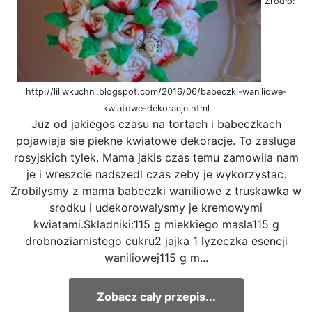
Źródło:
http://liliwkuchni.blogspot.com/2016/06/babeczki-waniliowe-
kwiatowe-dekoracje.html
Juz od jakiegos czasu na tortach i babeczkach
pojawiaja sie piekne kwiatowe dekoracje. To zasluga
rosyjskich tylek. Mama jakis czas temu zamowila nam
je i wreszcie nadszedl czas zeby je wykorzystac.
Zrobilysmy z mama babeczki waniliowe z truskawka w
srodku i udekorowalysmy je kremowymi
kwiatami.Skladniki:115 g miekkiego masla115 g
drobnoziarnistego cukru2 jajka 1 lyzeczka esencji
waniliowej115 g m...
Zobacz cały przepis...