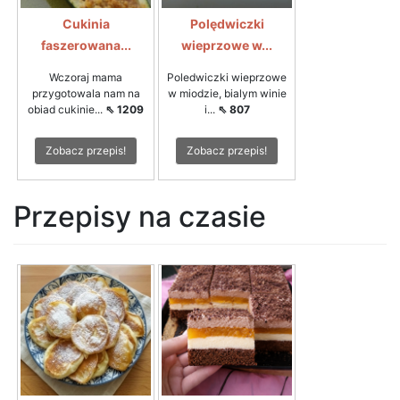
Cukinia
Polędwiczki
faszerowana...
wieprzowe w...
Wczoraj mama
Poledwiczki wieprzowe
przygotowala nam na
w miodzie, bialym winie
obiad cukinie...
⇖ 1209
i...
⇖ 807
Zobacz przepis!
Zobacz przepis!
Przepisy na czasie