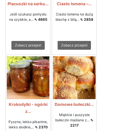
Placuszki na serku...
Ciasto Ismena –...
Jeśli szukasz pomysłu
Ciasto Ismena na dużą
na szybkie, a...
⇖ 4665
blachę z bitą...
⇖ 2858
Zobacz przepis!
Zobacz przepis!
Krokodylki - ogórki
Domowe bułeczki...
z...
Miękkie i puszyste
bułeczki maślane z...
⇖
Pyszne, lekko pikantne,
2217
lekko słodkie,...
⇖ 2370