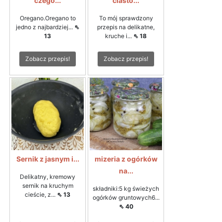
czego...
ciasto...
Oregano.Oregano to
To mój sprawdzony
jedno z najbardziej...
⇖
przepis na delikatne,
13
kruche i...
⇖ 18
Zobacz przepis!
Zobacz przepis!
Sernik z jasnym i...
mizeria z ogórków
na...
Delikatny, kremowy
sernik na kruchym
składniki:5 kg świeżych
cieście, z...
⇖ 13
ogórków gruntowych6...
⇖ 40