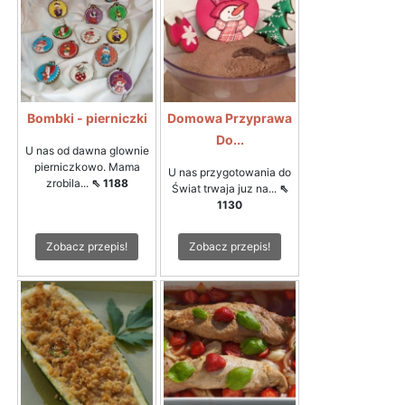
Bombki - pierniczki
Domowa Przyprawa
Do...
U nas od dawna glownie
pierniczkowo. Mama
U nas przygotowania do
zrobila...
⇖ 1188
Świat trwaja juz na...
⇖
1130
Zobacz przepis!
Zobacz przepis!