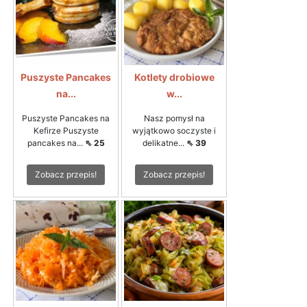
Puszyste Pancakes
Kotlety drobiowe
na...
w...
Puszyste Pancakes na
Nasz pomysł na
Kefirze Puszyste
wyjątkowo soczyste i
pancakes na...
⇖ 25
delikatne...
⇖ 39
Zobacz przepis!
Zobacz przepis!