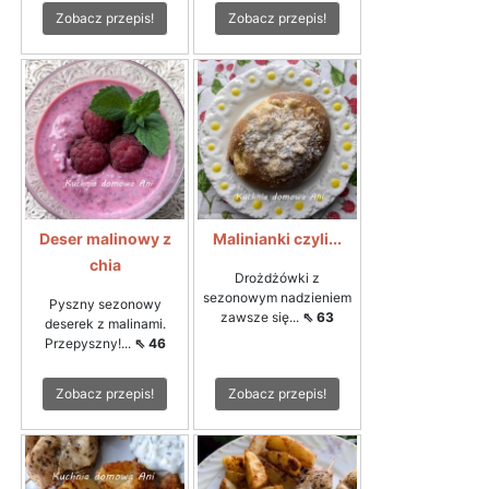
Zobacz przepis!
Zobacz przepis!
Deser malinowy z
Malinianki czyli...
chia
Drożdżówki z
sezonowym nadzieniem
Pyszny sezonowy
zawsze się...
⇖ 63
deserek z malinami.
Przepyszny!...
⇖ 46
Zobacz przepis!
Zobacz przepis!