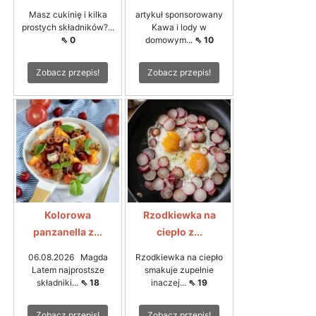
Masz cukinię i kilka
artykuł sponsorowany
prostych składników?...
Kawa i lody w
⇖ 0
domowym...
⇖ 10
Zobacz przepis!
Zobacz przepis!
Kolorowa
Rzodkiewka na
panzanella z...
ciepło z...
06.08.2026 Magda
Rzodkiewka na ciepło
Latem najprostsze
smakuje zupełnie
składniki...
⇖ 18
inaczej...
⇖ 19
Zobacz przepis!
Zobacz przepis!