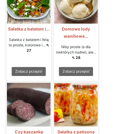
Sałatka z batatem i...
Domowe lody
waniliowe...
Sałatka z batatem i fetą
to proste, kolorowe i...
⇖
Niby proste (a dla
27
niektórych nudne), ale...
⇖ 28
Zobacz przepis!
Zobacz przepis!
Czy kaszankę
Sałatka z patisona