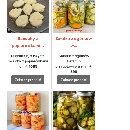
Racuchy z
Sałatka z ogórków
papierówkami...
w...
Mięciutkie, puszyste
Sałatka z ogórków
racuchy z papierówkami
Ostatnio
to...
⇖ 1089
przygotowywałem...
⇖
898
Zobacz przepis!
Zobacz przepis!