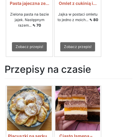
Pasta jajeczna ze...
Omlet z cukinią i...
Zielona pasta na bazie
Jajka w postaci omletu
jajek. Następnym
to jedno z moich...
⇖ 80
razem...
⇖ 70
Zobacz przepis!
Zobacz przepis!
Przepisy na czasie
Placuszki na serku...
Ciasto Ismena –...