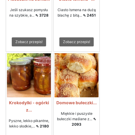
Jeśli szukasz pomysłu
Ciasto Ismena na dużą
na szybkie, a...
⇖ 3728
blachę z bitą...
⇖ 2451
Zobacz przepis!
Zobacz przepis!
Krokodylki - ogórki
Domowe bułeczki...
z...
Miękkie i puszyste
bułeczki maślane z...
⇖
Pyszne, lekko pikantne,
2093
lekko słodkie,...
⇖ 2180