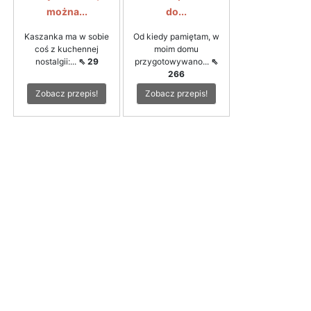
można...
do...
Kaszanka ma w sobie
Od kiedy pamiętam, w
coś z kuchennej
moim domu
nostalgii:...
⇖ 29
przygotowywano...
⇖
266
Zobacz przepis!
Zobacz przepis!