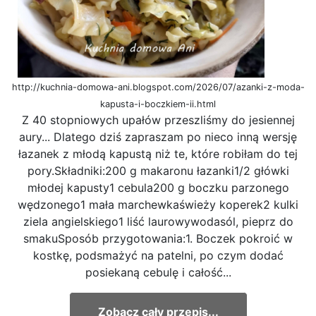
http://kuchnia-domowa-ani.blogspot.com/2026/07/azanki-z-moda-
kapusta-i-boczkiem-ii.html
Z 40 stopniowych upałów przeszliśmy do jesiennej
aury... Dlatego dziś zapraszam po nieco inną wersję
łazanek z młodą kapustą niż te, które robiłam do tej
pory.Składniki:200 g makaronu łazanki1/2 główki
młodej kapusty1 cebula200 g boczku parzonego
wędzonego1 mała marchewkaświeży koperek2 kulki
ziela angielskiego1 liść laurowywodasól, pieprz do
smakuSposób przygotowania:1. Boczek pokroić w
kostkę, podsmażyć na patelni, po czym dodać
posiekaną cebulę i całość...
Zobacz cały przepis...