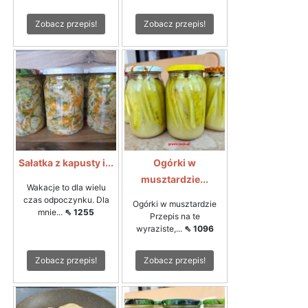
Zobacz przepis!
Zobacz przepis!
Sałatka z kapusty i...
Ogórki w
musztardzie...
Wakacje to dla wielu
czas odpoczynku. Dla
Ogórki w musztardzie
mnie...
⇖ 1255
Przepis na te
wyraziste,...
⇖ 1096
Zobacz przepis!
Zobacz przepis!