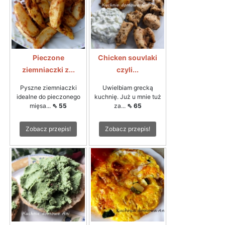
Pieczone
Chicken souvlaki
ziemniaczki z...
czyli...
Pyszne ziemniaczki
Uwielbiam grecką
idealne do pieczonego
kuchnię. Już u mnie tuż
mięsa...
⇖ 55
za...
⇖ 65
Zobacz przepis!
Zobacz przepis!