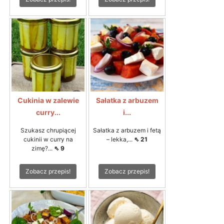
Cukinia w zalewie
Sałatka z arbuzem
curry...
i...
Szukasz chrupiącej
Sałatka z arbuzem i fetą
cukinii w curry na
– lekka,...
⇖ 21
zimę?...
⇖ 9
Zobacz przepis!
Zobacz przepis!