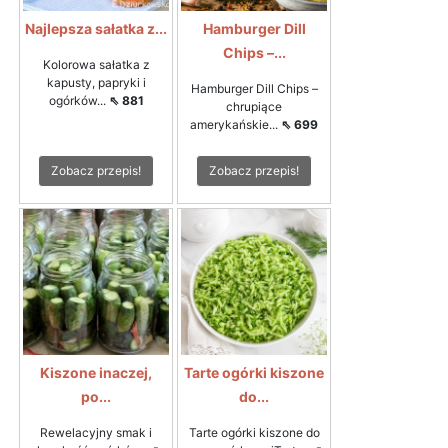
Najlepsza sałatka z...
Hamburger Dill
Chips –...
Kolorowa sałatka z
kapusty, papryki i
Hamburger Dill Chips –
ogórków...
⇖ 881
chrupiące
amerykańskie...
⇖ 699
Zobacz przepis!
Zobacz przepis!
Kiszone inaczej,
Tarte ogórki kiszone
po...
do...
Rewelacyjny smak i
Tarte ogórki kiszone do