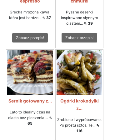
espresso
chmurki
Grecka mrożona kawa,
Pyszne deserki
która jest bardzo...
⇖ 37
inspirowane słynnym
ciastem...
⇖ 39
Zobacz przepis!
Zobacz przepis!
Sernik gotowany z...
Ogórki krokodylki
z...
Lato to idealny czas na
ciasta bez pieczenia....
⇖
Zrobione i wypróbowane.
65
Po prostu sztos. Te...
⇖
116