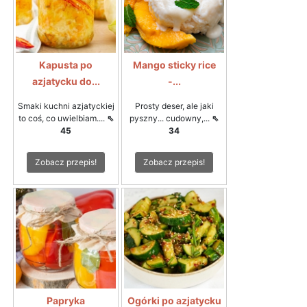
Kapusta po
Mango sticky rice
azjatycku do...
-...
Smaki kuchni azjatyckiej
Prosty deser, ale jaki
to coś, co uwielbiam....
⇖
pyszny... cudowny,...
⇖
45
34
Zobacz przepis!
Zobacz przepis!
Papryka
Ogórki po azjatycku