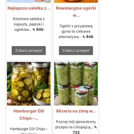
Najlepsza sałatka z...
Rewelacyjne ogórki
w...
Kolorowa sałatka z
kapusty, papryki i
Ogórki z przyprawą
ogórków...
⇖ 900
gyros to ciekawa
alternatywa...
⇖ 846
Zobacz przepis!
Zobacz przepis!
Hamburger Dill
Mizeria na zimę w...
Chips –...
Poznaj mój sprawdzony
przepis na chrupiącą...
⇖
Hamburger Dill Chips –
733