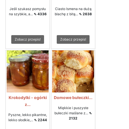
Jeśli szukasz pomysłu
Ciasto Ismena na dużą
na szybkie, a...
⇖ 4336
blachę z bitą...
⇖ 2638
Zobacz przepis!
Zobacz przepis!
Krokodylki - ogórki
Domowe bułeczki...
z...
Miękkie i puszyste
bułeczki maślane z...
⇖
Pyszne, lekko pikantne,
2132
lekko słodkie,...
⇖ 2244