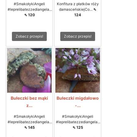
#SmakołykiAngeli
Konfitura z płatków róży
#leprelibatezzediangela...
damasceńskiejCo...
⇖
⇖ 120
124
Zobacz przepis!
Zobacz przepis!
Bułeczki bez mąki
Bułeczki migdałowo
z...
-...
#SmakołykiAngeli
#SmakołykiAngeli
#leprelibatezzediangela...
#leprelibatezzediangela...
⇖ 145
⇖ 125