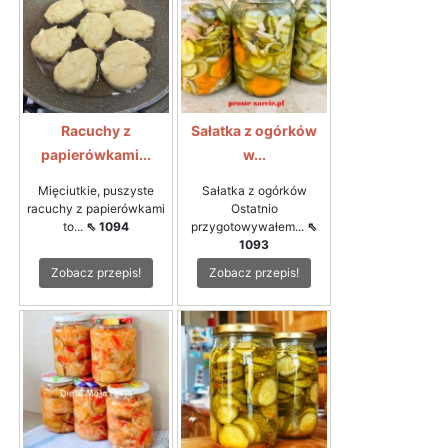
Racuchy z
Sałatka z ogórków
papierówkami...
w...
Mięciutkie, puszyste
Sałatka z ogórków
racuchy z papierówkami
Ostatnio
to...
⇖ 1094
przygotowywałem...
⇖
1093
Zobacz przepis!
Zobacz przepis!