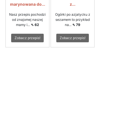
marynowana do...
z...
Nasz przepis pochodzi
Ogórki po azjatycku z
od znajomej naszej
sezamem to przykład
mamy i...
⇖ 62
na...
⇖ 79
Zobacz przepis!
Zobacz przepis!