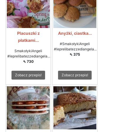
Placuszki z
Anyżki, ciastka...
płatkami...
#SmakołykiAngeli
#leprelibatezzediangela...
SmakołykiAngeli
⇖ 375
#leprelibatezzediangela...
⇖ 730
Zobacz przepis!
Zobacz przepis!