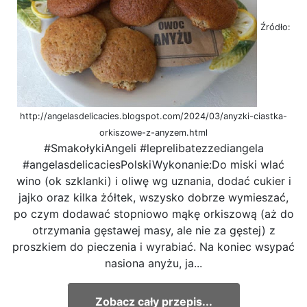
Źródło:
http://angelasdelicacies.blogspot.com/2024/03/anyzki-ciastka-
orkiszowe-z-anyzem.html
#SmakołykiAngeli #leprelibatezzediangela
#angelasdelicaciesPolskiWykonanie:Do miski wlać
wino (ok szklanki) i oliwę wg uznania, dodać cukier i
jajko oraz kilka żółtek, wszysko dobrze wymieszać,
po czym dodawać stopniowo mąkę orkiszową (aż do
otrzymania gęstawej masy, ale nie za gęstej) z
proszkiem do pieczenia i wyrabiać. Na koniec wsypać
nasiona anyżu, ja...
Zobacz cały przepis...