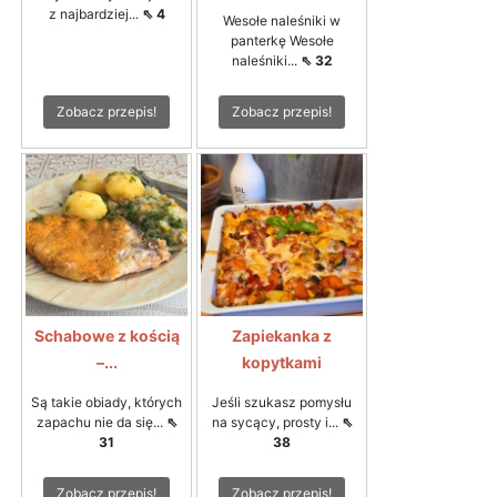
z najbardziej...
⇖ 4
Wesołe naleśniki w
panterkę Wesołe
naleśniki...
⇖ 32
Zobacz przepis!
Zobacz przepis!
Schabowe z kością
Zapiekanka z
–...
kopytkami
Są takie obiady, których
Jeśli szukasz pomysłu
zapachu nie da się...
⇖
na sycący, prosty i...
⇖
31
38
Zobacz przepis!
Zobacz przepis!