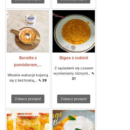
Buratta z
Bigos z cukinii
pomidorem,...
Z sąsiadami się czasem
wymieniamy różnymi...
⇖
Włoskie wakacje kojarzą
31
się z beztroską,...
⇖ 39
Zobacz przepis!
Zobacz przepis!