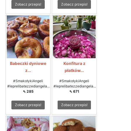
Zobacz przepis!
Zobacz przepis!
Babeczki dyniowe
Konfitura z
z...
płatków...
#SmakołykiAngeli
#SmakołykiAngeli
#leprelibatezzediangela...
#leprelibatezzediangela...
⇖ 285
⇖ 671
Zobacz przepis!
Zobacz przepis!