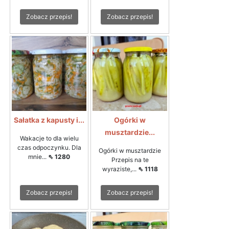
Zobacz przepis!
Zobacz przepis!
Sałatka z kapusty i...
Ogórki w
musztardzie...
Wakacje to dla wielu
czas odpoczynku. Dla
Ogórki w musztardzie
mnie...
⇖ 1280
Przepis na te
wyraziste,...
⇖ 1118
Zobacz przepis!
Zobacz przepis!