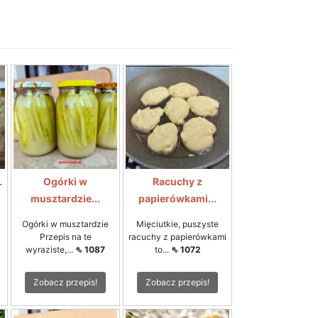
.
Ogórki w
Racuchy z
musztardzie...
papierówkami...
Ogórki w musztardzie
Mięciutkie, puszyste
Przepis na te
racuchy z papierówkami
wyraziste,...
⇖ 1087
to...
⇖ 1072
Zobacz przepis!
Zobacz przepis!