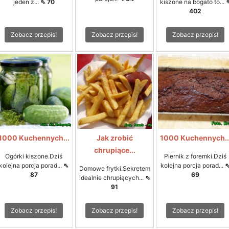
jeden z...
⇖ 70
kiszone na bogato to...
402
Zobacz przepis!
Zobacz przepis!
Zobacz przepis!
1000 Kuchennych...
Jak zrobić
1000 Kuchennych..
chrupiące...
Ogórki kiszone.Dziś
Piernik z foremki.Dziś
kolejna porcja porad...
⇖
kolejna porcja porad...
Domowe frytki.Sekretem
87
69
idealnie chrupiących...
⇖
91
Zobacz przepis!
Zobacz przepis!
Zobacz przepis!