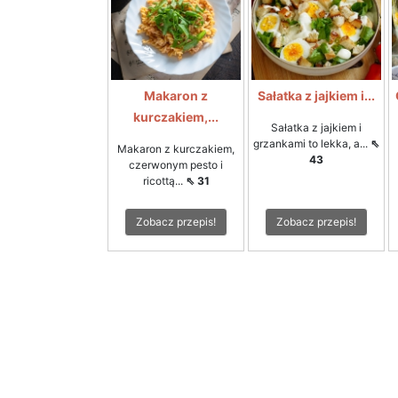
Makaron z
Sałatka z jajkiem i...
kurczakiem,...
Sałatka z jajkiem i
grzankami to lekka, a...
⇖
Makaron z kurczakiem,
43
czerwonym pesto i
ricottą...
⇖ 31
Zobacz przepis!
Zobacz przepis!