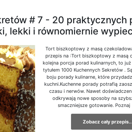
etów # 7 - 20 praktycznych 
, lekki i równomiernie wypie
Tort biszkoptowy z masą czekoladową
przepis na :Tort biszkoptowy z masą
kolejna porcja porad kulinarnych, to j
tytułem 1000 Kuchennych Sekretów . S
boju porady kulinarne, które przydad
kuchni.Kuchenne porady potrafią zao
czasu i nerwów. Nawet doświadczeni
odkrywają nowe sposoby na szybsze
smaczniejsze gotowanie. Poznaj k
Zobacz cały przepis..