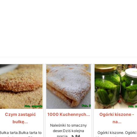
Czym zastąpić
1000 Kuchennych...
Ogórki kiszone -
bułkę...
na...
Naleśniki to smaczny
deser.Dziś kolejna
Bułka tarta.Bułka tarta to
Ogórki kiszone. Ogórki
porcja...
⇖ 84