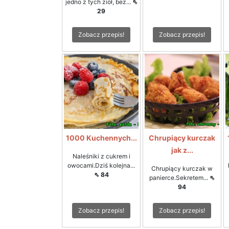
jedno z tych ziół, bez...
⇖
29
Zobacz przepis!
Zobacz przepis!
1000 Kuchennych...
Chrupiący kurczak
jak z...
Naleśniki z cukrem i
owocami.Dziś kolejna...
Chrupiący kurczak w
⇖ 84
panierce.Sekretem...
⇖
94
Zobacz przepis!
Zobacz przepis!