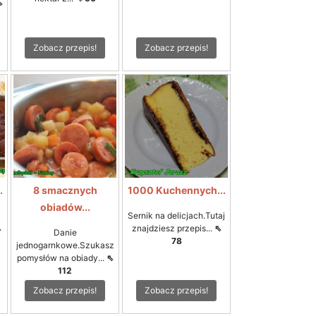
⇖
Zobacz przepis!
Zobacz przepis!
.
8 smacznych
1000 Kuchennych...
obiadów...
Sernik na delicjach.Tutaj
⇖
znajdziesz przepis...
⇖
Danie
78
jednogarnkowe.Szukasz
pomysłów na obiady...
⇖
112
Zobacz przepis!
Zobacz przepis!