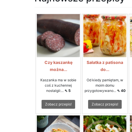
Czy kaszankę
Sałatka z patisona
można...
do...
Kaszanka ma w sobie
Od kiedy pamiętam, w
coś z kuchennej
moim domu
nostalgii:...
⇖ 5
przygotowywano...
⇖ 40
Zobacz przepis!
Zobacz przepis!