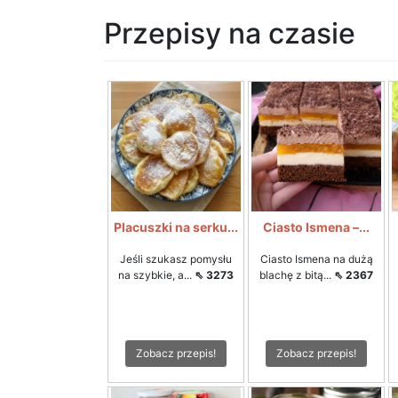
Przepisy na czasie
Placuszki na serku...
Ciasto Ismena –...
Jeśli szukasz pomysłu
Ciasto Ismena na dużą
na szybkie, a...
⇖ 3273
blachę z bitą...
⇖ 2367
Zobacz przepis!
Zobacz przepis!