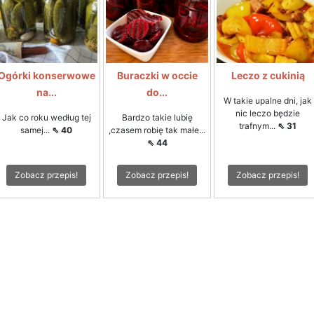
Ogórki konserwowe
Buraczki w occie
Leczo z cukinią
na...
do...
W takie upalne dni, jak
nic leczo będzie
Jak co roku według tej
Bardzo takie lubię
trafnym...
⇖ 31
samej...
⇖ 40
,czasem robię tak małe...
⇖ 44
Zobacz przepis!
Zobacz przepis!
Zobacz przepis!