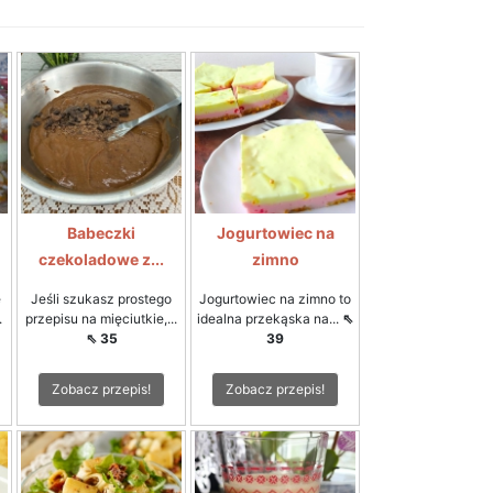
Babeczki
Jogurtowiec na
czekoladowe z...
zimno
e
Jeśli szukasz prostego
Jogurtowiec na zimno to
.
przepisu na mięciutkie,...
idealna przekąska na...
⇖
⇖ 35
39
Zobacz przepis!
Zobacz przepis!