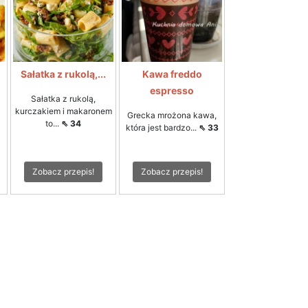
Sałatka z rukolą,...
Kawa freddo
espresso
Sałatka z rukolą,
kurczakiem i makaronem
Grecka mrożona kawa,
to...
⇖ 34
która jest bardzo...
⇖ 33
Zobacz przepis!
Zobacz przepis!