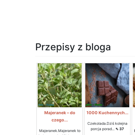
Przepisy z bloga
Majeranek – do
1000 Kuchennych...
czego...
Czekolada.Dziś kolejna
porcja porad...
⇖ 37
Majeranek.Majeranek to