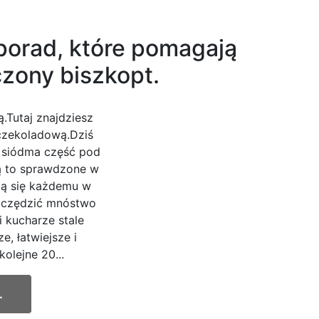
porad, które pomagają
czony biszkopt.
.Tutaj znajdziesz
 czekoladową.Dziś
uż siódma część pod
ą to sprawdzone w
zą się każdemu w
szczędzić mnóstwo
 kucharze stale
, łatwiejsze i
olejne 20...
.