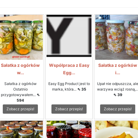
Sałatka z ogórków
Współpraca z Easy
Sałatka z ogórków
w...
Egg...
i...
Sałatka z ogórków
Easy Egg Product jest to
Upał nie odpuszcza, al
Ostatnio
marka, która...
⇖ 35
warzywa wciąż rosną,..
przygotowywałem...
⇖
⇖ 39
594
Zobacz przepis!
Zobacz przepis!
Zobacz przepis!