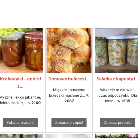
Krokodylki - ogórki
Domowe bułeczki...
Sałatka z kapusty i..
z...
Miękkie i puszyste
Wakacje to dla wielu
bułeczki maślane z...
⇖
czas odpoczynku. Dla
Pyszne, lekko pikantne,
2067
mnie...
⇖ 1235
lekko słodkie,...
⇖ 2160
Zobacz przepis!
Zobacz przepis!
Zobacz przepis!