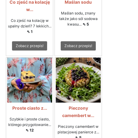
Co zjeść na kolację
Maślan sodu
w...
Maślan sodu, znany
także jako sól sodowa
Co zjeść na kolację w
kwasu...
⇖ 5
upalny dzień? 7 lekkich...
⇖ 1
Zobacz przepis!
Zobacz przepis!
Proste ciasto z...
Pieczony
camembert w...
Szybkie i proste ciasto,
którego przygotowanie...
Pieczony camembert w
⇖ 12
pistacjowej panierce z...
⇖ 5