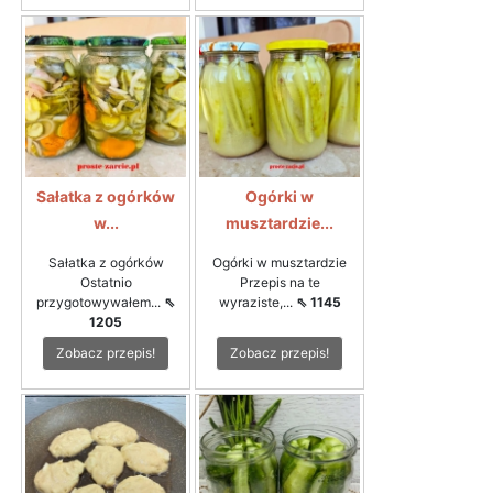
Sałatka z ogórków
Ogórki w
w...
musztardzie...
Sałatka z ogórków
Ogórki w musztardzie
Ostatnio
Przepis na te
przygotowywałem...
⇖
wyraziste,...
⇖ 1145
1205
Zobacz przepis!
Zobacz przepis!