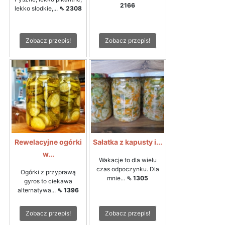
2166
lekko słodkie,...
⇖ 2308
Zobacz przepis!
Zobacz przepis!
Rewelacyjne ogórki
Sałatka z kapusty i...
w...
Wakacje to dla wielu
czas odpoczynku. Dla
Ogórki z przyprawą
mnie...
⇖ 1305
gyros to ciekawa
alternatywa...
⇖ 1396
Zobacz przepis!
Zobacz przepis!