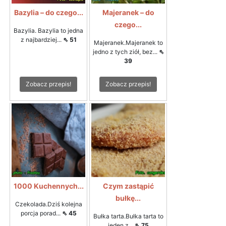
Bazylia – do czego...
Majeranek – do
czego...
Bazylia. Bazylia to jedna
z najbardziej...
⇖ 51
Majeranek.Majeranek to
jedno z tych ziół, bez...
⇖
39
Zobacz przepis!
Zobacz przepis!
1000 Kuchennych...
Czym zastąpić
bułkę...
Czekolada.Dziś kolejna
porcja porad...
⇖ 45
Bułka tarta.Bułka tarta to
jeden z...
⇖ 75