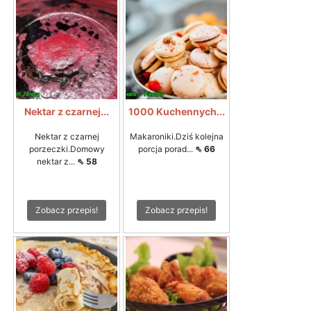
Nektar z czarnej...
1000 Kuchennych...
Nektar z czarnej
Makaroniki.Dziś kolejna
porzeczki.Domowy
porcja porad...
⇖ 66
nektar z...
⇖ 58
Zobacz przepis!
Zobacz przepis!