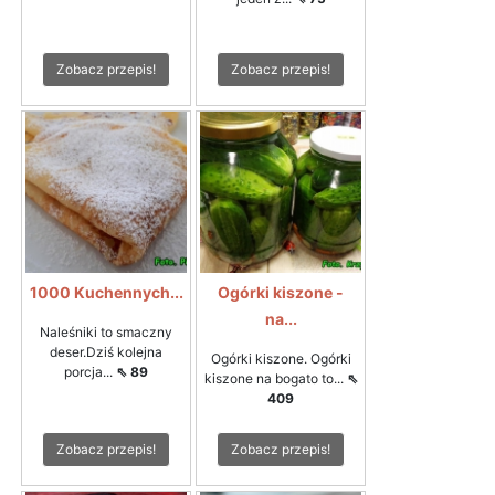
Zobacz przepis!
Zobacz przepis!
1000 Kuchennych...
Ogórki kiszone -
na...
Naleśniki to smaczny
deser.Dziś kolejna
Ogórki kiszone. Ogórki
porcja...
⇖ 89
kiszone na bogato to...
⇖
409
Zobacz przepis!
Zobacz przepis!