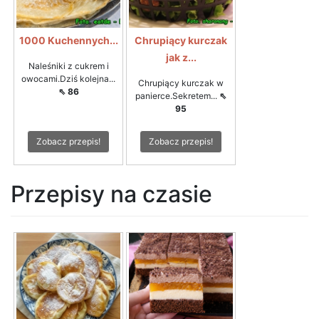
1000 Kuchennych...
Chrupiący kurczak
jak z...
Naleśniki z cukrem i
owocami.Dziś kolejna...
Chrupiący kurczak w
⇖ 86
panierce.Sekretem...
⇖
95
Zobacz przepis!
Zobacz przepis!
Przepisy na czasie