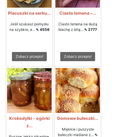
Placuszki na serku...
Ciasto Ismena –...
Jeśli szukasz pomysłu
Ciasto Ismena na dużą
na szybkie, a...
⇖ 4556
blachę z bitą...
⇖ 2777
Zobacz przepis!
Zobacz przepis!
Krokodylki - ogórki
Domowe bułeczki...
z...
Miękkie i puszyste
bułeczki maślane z...
⇖
Pyszne, lekko pikantne,