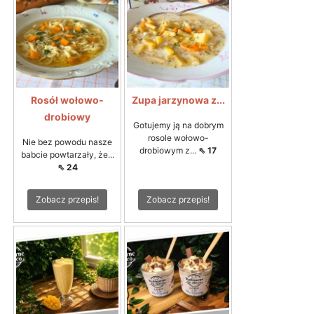
Rosół wołowo-
Zupa jarzynowa z...
drobiowy
Gotujemy ją na dobrym
rosole wołowo-
Nie bez powodu nasze
drobiowym z...
⇖ 17
babcie powtarzały, że...
⇖ 24
Zobacz przepis!
Zobacz przepis!