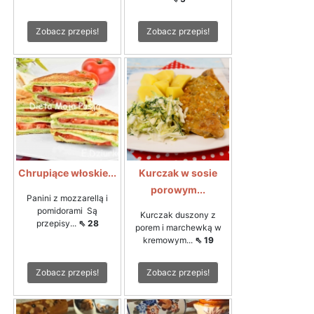
Zobacz przepis!
Zobacz przepis!
Chrupiące włoskie...
Kurczak w sosie
porowym...
Panini z mozzarellą i
pomidorami Są
Kurczak duszony z
przepisy...
⇖ 28
porem i marchewką w
kremowym...
⇖ 19
Zobacz przepis!
Zobacz przepis!