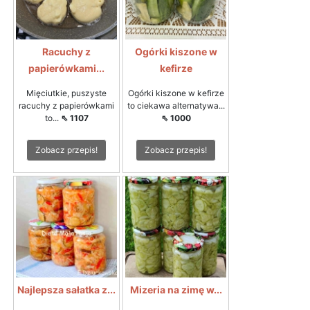
Racuchy z
Ogórki kiszone w
papierówkami...
kefirze
Mięciutkie, puszyste
Ogórki kiszone w kefirze
racuchy z papierówkami
to ciekawa alternatywa...
to...
⇖ 1107
⇖ 1000
Zobacz przepis!
Zobacz przepis!
Najlepsza sałatka z...
Mizeria na zimę w...