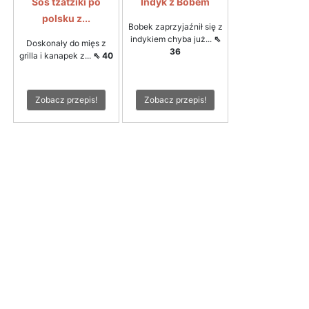
Sos tzatziki po
Indyk z Bobem
polsku z...
Bobek zaprzyjaźnił się z
indykiem chyba już...
⇖
Doskonały do mięs z
36
grilla i kanapek z...
⇖ 40
Zobacz przepis!
Zobacz przepis!