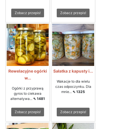
Zobacz przepis!
Zobacz przepis!
Rewelacyjne ogórki
Sałatka z kapusty i...
w...
Wakacje to dla wielu
czas odpoczynku. Dla
Ogórki z przyprawą
mnie...
⇖ 1325
gyros to ciekawa
alternatywa...
⇖ 1481
Zobacz przepis!
Zobacz przepis!