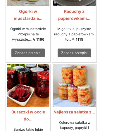
Ogórki w
Racuchy z
musztardzie...
papierówkami...
Ogórki w musztardzie
Mięciutkie, puszyste
Przepis na te
racuchy z papierówkami
wyraziste,...
⇖ 1166
to...
⇖ 1115
Zobacz przepis!
Zobacz przepis!
Buraczki w occie
Najlepsza sałatka z...
do...
Kolorowa sałatka z
kapusty, papryki i
Bardzo takie lubię