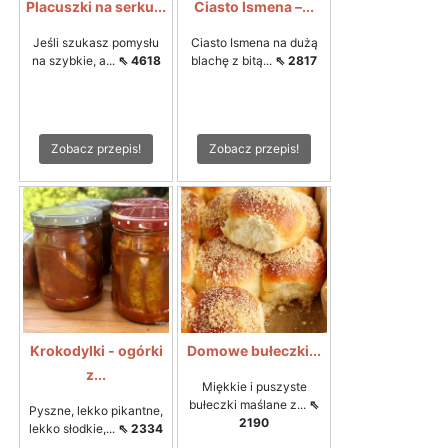
Placuszki na serku...
Ciasto Ismena –...
Jeśli szukasz pomysłu
Ciasto Ismena na dużą
na szybkie, a...
⇖ 4618
blachę z bitą...
⇖ 2817
Zobacz przepis!
Zobacz przepis!
Krokodylki - ogórki
Domowe bułeczki...
z...
Miękkie i puszyste
bułeczki maślane z...
⇖
Pyszne, lekko pikantne,
2190
lekko słodkie,...
⇖ 2334