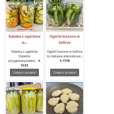
Sałatka z ogórków
Ogórki kiszone w
w...
kefirze
Sałatka z ogórków
Ogórki kiszone w kefirze
Ostatnio
to ciekawa alternatywa...
przygotowywałem...
⇖
⇖ 1176
1232
Zobacz przepis!
Zobacz przepis!