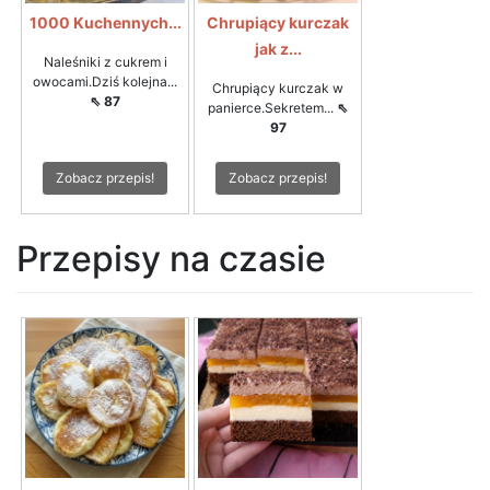
1000 Kuchennych...
Chrupiący kurczak
jak z...
Naleśniki z cukrem i
owocami.Dziś kolejna...
Chrupiący kurczak w
⇖ 87
panierce.Sekretem...
⇖
97
Zobacz przepis!
Zobacz przepis!
Przepisy na czasie