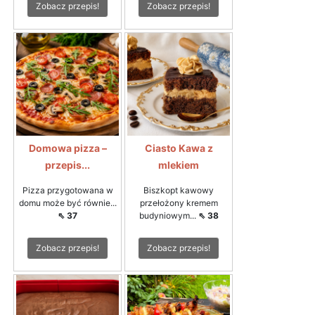
Zobacz przepis!
Zobacz przepis!
Domowa pizza –
Ciasto Kawa z
przepis...
mlekiem
Pizza przygotowana w
Biszkopt kawowy
domu może być równie...
przełożony kremem
⇖ 37
budyniowym...
⇖ 38
Zobacz przepis!
Zobacz przepis!