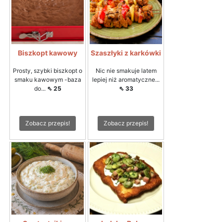
Biszkopt kawowy
Szaszłyki z karkówki
Prosty, szybki biszkopt o
Nic nie smakuje latem
smaku kawowym -baza
lepiej niż aromatyczne...
do...
⇖ 25
⇖ 33
Zobacz przepis!
Zobacz przepis!