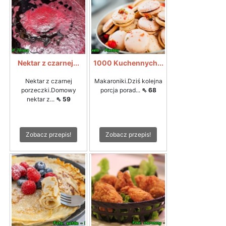
Nektar z czarnej...
1000 Kuchennych...
Nektar z czarnej
Makaroniki.Dziś kolejna
porzeczki.Domowy
porcja porad...
⇖ 68
nektar z...
⇖ 59
Zobacz przepis!
Zobacz przepis!