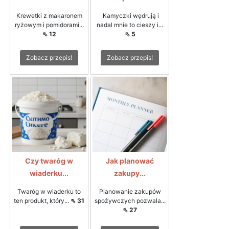
Krewetki z makaronem
Kamyczki wędrują i
ryżowym i pomidorami...
nadal mnie to cieszy i...
⇖ 12
⇖ 5
Zobacz przepis!
Zobacz przepis!
Czy twaróg w
Jak planować
wiaderku...
zakupy...
Twaróg w wiaderku to
Planowanie zakupów
ten produkt, który...
⇖ 31
spożywczych pozwala...
⇖ 27