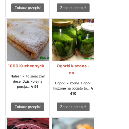
Zobacz przepis!
Zobacz przepis!
1000 Kuchennych...
Ogórki kiszone -
na...
Naleśniki to smaczny
deser.Dziś kolejna
Ogórki kiszone. Ogórki
porcja...
⇖ 91
kiszone na bogato to...
⇖
410
Zobacz przepis!
Zobacz przepis!