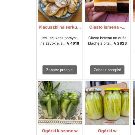
Placuszki na serku...
Ciasto Ismena –...
Jeśli szukasz pomysłu
Ciasto Ismena na dużą
na szybkie, a...
⇖ 4618
blachę z bitą...
⇖ 2823
Zobacz przepis!
Zobacz przepis!
Ogórki kiszone w
Ogórki w