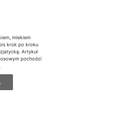
kiem, mlekiem
is krok po kroku
zjatycką. Artykuł
okosowym pochodzi
.
.