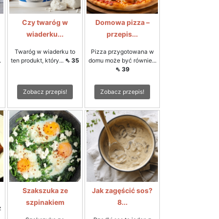
Czy twaróg w
Domowa pizza –
wiaderku...
przepis...
Twaróg w wiaderku to
Pizza przygotowana w
.
ten produkt, który...
⇖ 35
domu może być równie...
⇖ 39
Zobacz przepis!
Zobacz przepis!
Szakszuka ze
Jak zagęścić sos?
szpinakiem
8...
z