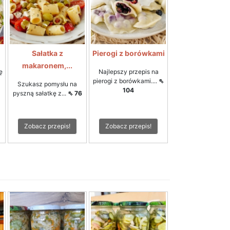
Sałatka z
Pierogi z borówkami
makaronem,...
ę
Najlepszy przepis na
pierogi z borówkami....
⇖
Szukasz pomysłu na
104
pyszną sałatkę z...
⇖ 76
Zobacz przepis!
Zobacz przepis!