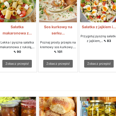
Sałatka
Sos kurkowy na
Sałatka z jajkiem i...
makaronowa z...
serku...
Przygotuj pyszną sałatk
z jajkiem,...
⇖ 83
Lekka i pyszna sałatka
Poznaj prosty przepis na
makaronowa z rukolą,...
kremowy sos kurkowy....
⇖ 90
⇖ 101
Zobacz przepis!
Zobacz przepis!
Zobacz przepis!