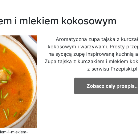
iem i mlekiem kokosowym
Aromatyczna zupa tajska z kurcza
kokosowym i warzywami. Prosty przep
na sycącą zupę inspirowaną kuchnią a
Zupa tajska z kurczakiem i mlekiem k
z serwisu Przepiski.pl
Zobacz cały przepis..
kiem-i-mlekiem-