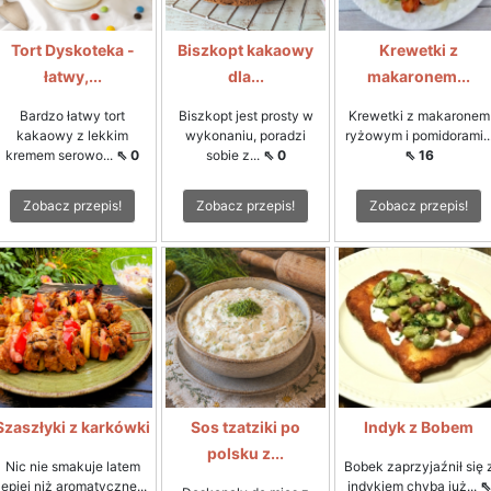
Tort Dyskoteka -
Biszkopt kakaowy
Krewetki z
łatwy,...
dla...
makaronem...
Bardzo łatwy tort
Biszkopt jest prosty w
Krewetki z makaronem
kakaowy z lekkim
wykonaniu, poradzi
ryżowym i pomidorami..
kremem serowo...
⇖ 0
sobie z...
⇖ 0
⇖ 16
Zobacz przepis!
Zobacz przepis!
Zobacz przepis!
Szaszłyki z karkówki
Sos tzatziki po
Indyk z Bobem
polsku z...
Nic nie smakuje latem
Bobek zaprzyjaźnił się 
lepiej niż aromatyczne...
indykiem chyba już...
⇖