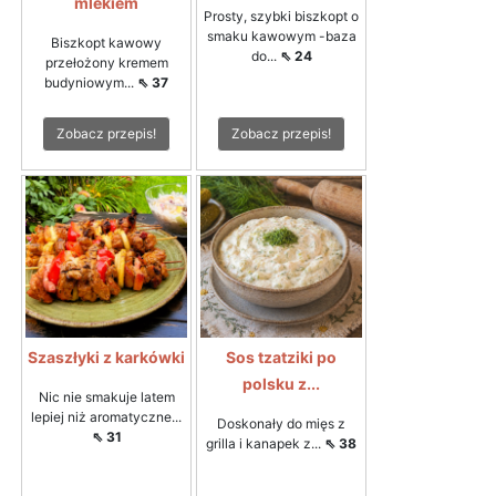
mlekiem
Prosty, szybki biszkopt o
smaku kawowym -baza
Biszkopt kawowy
do...
⇖ 24
przełożony kremem
budyniowym...
⇖ 37
Zobacz przepis!
Zobacz przepis!
Szaszłyki z karkówki
Sos tzatziki po
polsku z...
Nic nie smakuje latem
lepiej niż aromatyczne...
Doskonały do mięs z
⇖ 31
grilla i kanapek z...
⇖ 38