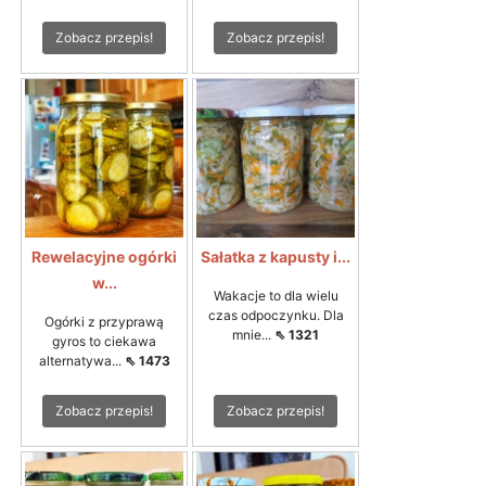
Zobacz przepis!
Zobacz przepis!
Rewelacyjne ogórki
Sałatka z kapusty i...
w...
Wakacje to dla wielu
czas odpoczynku. Dla
Ogórki z przyprawą
mnie...
⇖ 1321
gyros to ciekawa
alternatywa...
⇖ 1473
Zobacz przepis!
Zobacz przepis!