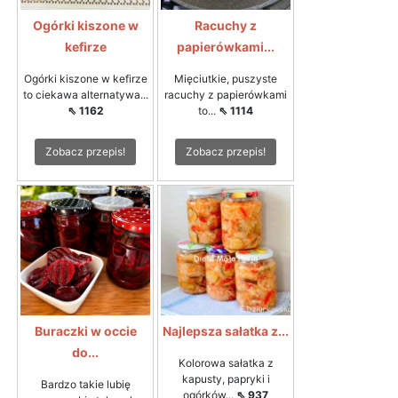
Ogórki kiszone w
Racuchy z
kefirze
papierówkami...
Ogórki kiszone w kefirze
Mięciutkie, puszyste
to ciekawa alternatywa...
racuchy z papierówkami
⇖ 1162
to...
⇖ 1114
Zobacz przepis!
Zobacz przepis!
Buraczki w occie
Najlepsza sałatka z...
do...
Kolorowa sałatka z
kapusty, papryki i
Bardzo takie lubię
ogórków...
⇖ 937