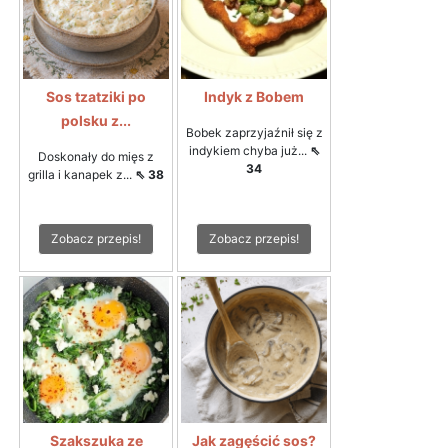
Sos tzatziki po
Indyk z Bobem
polsku z...
Bobek zaprzyjaźnił się z
indykiem chyba już...
⇖
Doskonały do mięs z
34
grilla i kanapek z...
⇖ 38
Zobacz przepis!
Zobacz przepis!
Szakszuka ze
Jak zagęścić sos?