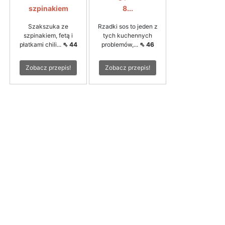
szpinakiem
8...
Szakszuka ze
Rzadki sos to jeden z
szpinakiem, fetą i
tych kuchennych
płatkami chili...
⇖ 44
problemów,...
⇖ 46
Zobacz przepis!
Zobacz przepis!