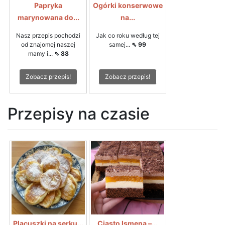
Papryka
Ogórki konserwowe
marynowana do...
na...
Nasz przepis pochodzi
Jak co roku według tej
od znajomej naszej
samej...
⇖ 99
mamy i...
⇖ 88
Zobacz przepis!
Zobacz przepis!
Przepisy na czasie
Placuszki na serku...
Ciasto Ismena –...