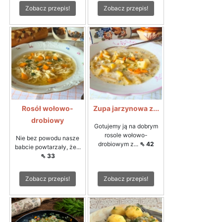
Zobacz przepis!
Zobacz przepis!
Rosół wołowo-
Zupa jarzynowa z...
drobiowy
Gotujemy ją na dobrym
rosole wołowo-
Nie bez powodu nasze
drobiowym z...
⇖ 42
babcie powtarzały, że...
⇖ 33
Zobacz przepis!
Zobacz przepis!