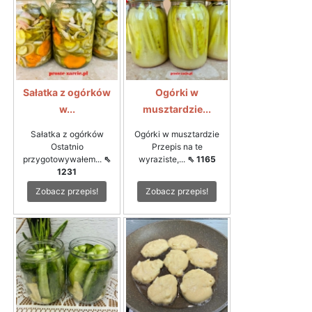
Sałatka z ogórków
Ogórki w
w...
musztardzie...
Sałatka z ogórków
Ogórki w musztardzie
Ostatnio
Przepis na te
przygotowywałem...
⇖
wyraziste,...
⇖ 1165
1231
Zobacz przepis!
Zobacz przepis!