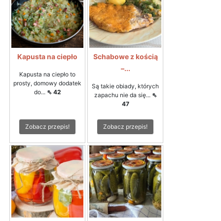
Kapusta na ciepło
Schabowe z kością
–...
Kapusta na ciepło to
prosty, domowy dodatek
Są takie obiady, których
do...
⇖ 42
zapachu nie da się...
⇖
47
Zobacz przepis!
Zobacz przepis!