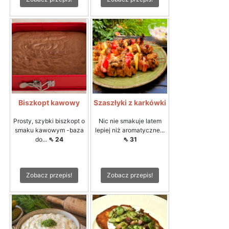
Biszkopt kawowy
Szaszłyki z karkówki
Prosty, szybki biszkopt o
Nic nie smakuje latem
smaku kawowym -baza
lepiej niż aromatyczne...
do...
⇖ 24
⇖ 31
Zobacz przepis!
Zobacz przepis!