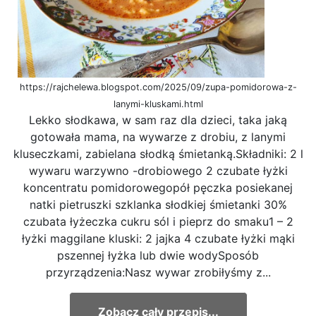
https://rajchelewa.blogspot.com/2025/09/zupa-pomidorowa-z-
lanymi-kluskami.html
Lekko słodkawa, w sam raz dla dzieci, taka jaką
gotowała mama, na wywarze z drobiu, z lanymi
kluseczkami, zabielana słodką śmietanką.Składniki: 2 l
wywaru warzywno -drobiowego 2 czubate łyżki
koncentratu pomidorowegopół pęczka posiekanej
natki pietruszki szklanka słodkiej śmietanki 30%
czubata łyżeczka cukru sól i pieprz do smaku1 – 2
łyżki maggilane kluski: 2 jajka 4 czubate łyżki mąki
pszennej łyżka lub dwie wodySposób
przyrządzenia:Nasz wywar zrobiłyśmy z...
Zobacz cały przepis...