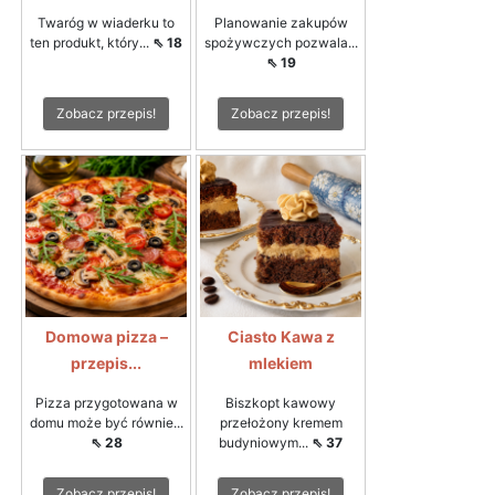
Twaróg w wiaderku to
Planowanie zakupów
ten produkt, który...
⇖ 18
spożywczych pozwala...
⇖ 19
Zobacz przepis!
Zobacz przepis!
Domowa pizza –
Ciasto Kawa z
przepis...
mlekiem
Pizza przygotowana w
Biszkopt kawowy
domu może być równie...
przełożony kremem
⇖ 28
budyniowym...
⇖ 37
Zobacz przepis!
Zobacz przepis!