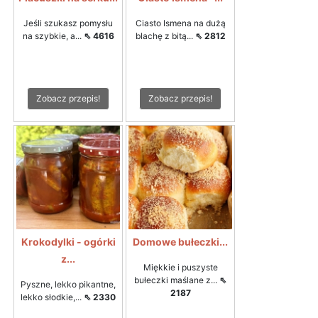
Jeśli szukasz pomysłu
Ciasto Ismena na dużą
na szybkie, a...
⇖ 4616
blachę z bitą...
⇖ 2812
Zobacz przepis!
Zobacz przepis!
Krokodylki - ogórki
Domowe bułeczki...
z...
Miękkie i puszyste
bułeczki maślane z...
⇖
Pyszne, lekko pikantne,
2187
lekko słodkie,...
⇖ 2330