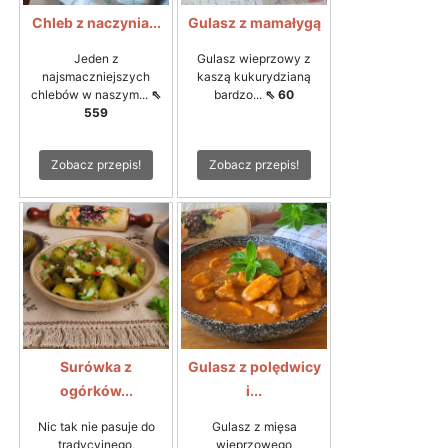
Chleb z naczynia...
Gulasz z mamałygą
Jeden z
Gulasz wieprzowy z
najsmaczniejszych
kaszą kukurydzianą
chlebów w naszym...
⇖
bardzo...
⇖ 60
559
Zobacz przepis!
Zobacz przepis!
Surówka z
Gulasz z polędwicy
ogórków...
i...
Nic tak nie pasuje do
Gulasz z mięsa
tradycyjnego,
wieprzowego