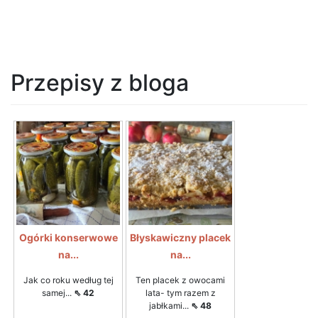
Przepisy z bloga
Ogórki konserwowe
Błyskawiczny placek
na...
na...
Jak co roku według tej
Ten placek z owocami
samej...
⇖ 42
lata- tym razem z
jabłkami...
⇖ 48