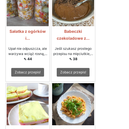
Sałatka z ogórków
Babeczki
i...
czekoladowe z...
Upał nie odpuszcza, ale
Jeśli szukasz prostego
warzywa wciąż rosną,...
przepisu na mięciutkie,...
⇖ 44
⇖ 38
Zobacz przepis!
Zobacz przepis!