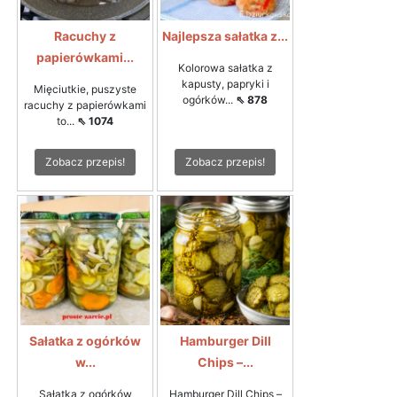
Racuchy z
Najlepsza sałatka z...
papierówkami...
Kolorowa sałatka z
kapusty, papryki i
Mięciutkie, puszyste
ogórków...
⇖ 878
racuchy z papierówkami
to...
⇖ 1074
Zobacz przepis!
Zobacz przepis!
Sałatka z ogórków
Hamburger Dill
w...
Chips –...
Sałatka z ogórków
Hamburger Dill Chips –