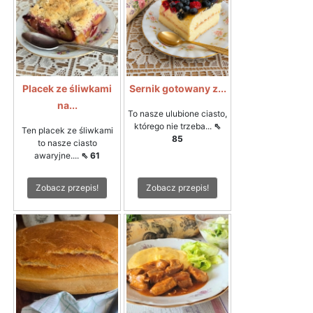
Placek ze śliwkami
Sernik gotowany z...
na...
To nasze ulubione ciasto,
którego nie trzeba...
⇖
Ten placek ze śliwkami
85
to nasze ciasto
awaryjne....
⇖ 61
Zobacz przepis!
Zobacz przepis!