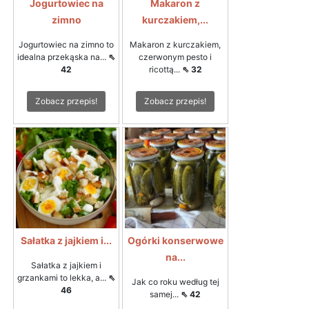
Jogurtowiec na
Makaron z
zimno
kurczakiem,...
Jogurtowiec na zimno to
Makaron z kurczakiem,
idealna przekąska na...
⇖
czerwonym pesto i
42
ricottą...
⇖ 32
Zobacz przepis!
Zobacz przepis!
Sałatka z jajkiem i...
Ogórki konserwowe
na...
Sałatka z jajkiem i
grzankami to lekka, a...
⇖
Jak co roku według tej
46
samej...
⇖ 42