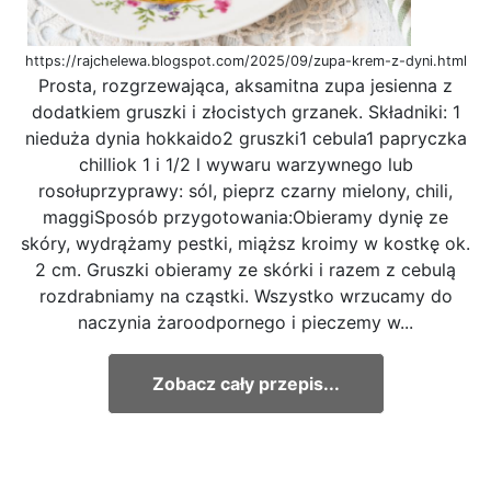
https://rajchelewa.blogspot.com/2025/09/zupa-krem-z-dyni.html
Prosta, rozgrzewająca, aksamitna zupa jesienna z
dodatkiem gruszki i złocistych grzanek. Składniki: 1
nieduża dynia hokkaido2 gruszki1 cebula1 papryczka
chilliok 1 i 1/2 l wywaru warzywnego lub
rosołuprzyprawy: sól, pieprz czarny mielony, chili,
maggiSposób przygotowania:Obieramy dynię ze
skóry, wydrążamy pestki, miąższ kroimy w kostkę ok.
2 cm. Gruszki obieramy ze skórki i razem z cebulą
rozdrabniamy na cząstki. Wszystko wrzucamy do
naczynia żaroodpornego i pieczemy w...
Zobacz cały przepis...