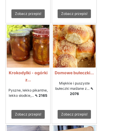
Zobacz przepis!
Zobacz przepis!
Krokodylki - ogórki
Domowe bułeczki...
z...
Miękkie i puszyste
bułeczki maślane z...
⇖
Pyszne, lekko pikantne,
2076
lekko słodkie,...
⇖ 2165
Zobacz przepis!
Zobacz przepis!