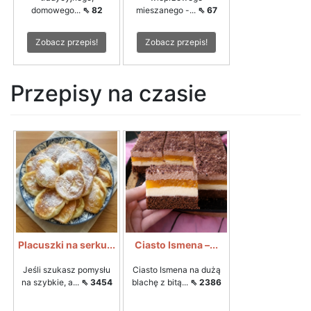
domowego...
⇖ 82
mieszanego -...
⇖ 67
Zobacz przepis!
Zobacz przepis!
Przepisy na czasie
Placuszki na serku...
Ciasto Ismena –...
Jeśli szukasz pomysłu
Ciasto Ismena na dużą
na szybkie, a...
⇖ 3454
blachę z bitą...
⇖ 2386