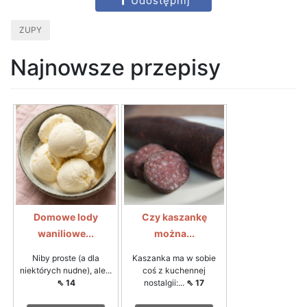
Udostępnij
ZUPY
Najnowsze przepisy
Domowe lody
Czy kaszankę
waniliowe...
można...
Niby proste (a dla
Kaszanka ma w sobie
niektórych nudne), ale...
coś z kuchennej
⇖ 14
nostalgii:...
⇖ 17