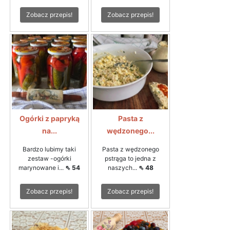
Zobacz przepis!
Zobacz przepis!
Ogórki z papryką
Pasta z
na...
wędzonego...
Bardzo lubimy taki
Pasta z wędzonego
zestaw -ogórki
pstrąga to jedna z
marynowane i...
⇖ 54
naszych...
⇖ 48
Zobacz przepis!
Zobacz przepis!