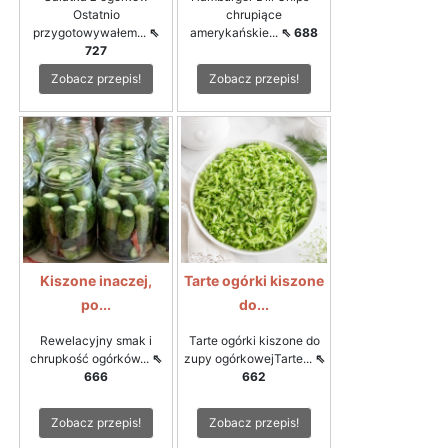
Ostatnio
chrupiące
przygotowywałem...
⇖
amerykańskie...
⇖ 688
727
Zobacz przepis!
Zobacz przepis!
Kiszone inaczej,
Tarte ogórki kiszone
po...
do...
Rewelacyjny smak i
Tarte ogórki kiszone do
chrupkość ogórków...
⇖
zupy ogórkowejTarte...
⇖
666
662
Zobacz przepis!
Zobacz przepis!