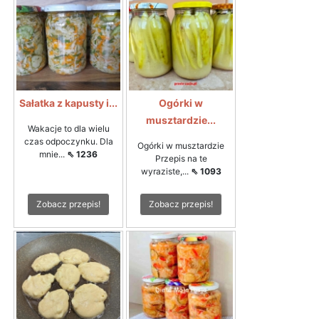
Sałatka z kapusty i...
Ogórki w
musztardzie...
Wakacje to dla wielu
czas odpoczynku. Dla
Ogórki w musztardzie
mnie...
⇖ 1236
Przepis na te
wyraziste,...
⇖ 1093
Zobacz przepis!
Zobacz przepis!