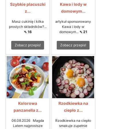
Szybkie placuszki
Kawa i lody w
z...
domowym...
Masz cukinię i kilka
artykuł sponsorowany
prostych składników?...
Kawa i lody w
⇖ 16
domowym...
⇖ 21
Zobacz przepis!
Zobacz przepis!
Kolorowa
Rzodkiewka na
panzanella z...
ciepło z...
06.08.2026 Magda
Rzodkiewka na ciepło
Latem najprostsze
smakuje zupełnie