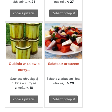
składniki...
⇖ 25
inaczej...
⇖ 27
Zobacz przepis!
Zobacz przepis!
Cukinia w zalewie
Sałatka z arbuzem
curry...
i...
Szukasz chrupiącej
Sałatka z arbuzem i fetą
cukinii w curry na
– lekka,...
⇖ 29
zimę?...
⇖ 18
Zobacz przepis!
Zobacz przepis!