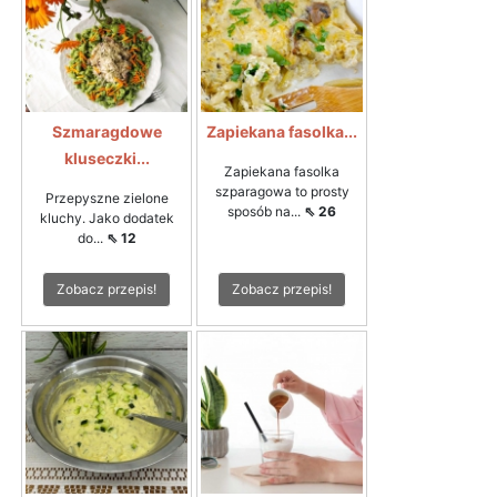
Szmaragdowe
Zapiekana fasolka...
kluseczki...
Zapiekana fasolka
szparagowa to prosty
Przepyszne zielone
sposób na...
⇖ 26
kluchy. Jako dodatek
do...
⇖ 12
Zobacz przepis!
Zobacz przepis!