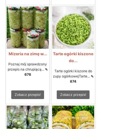
Mizeria na zimę w...
Tarte ogórki kiszone
do...
Poznaj mój sprawdzony
przepis na chrupiącą...
⇖
Tarte ogórki kiszone do
676
zupy ogórkowejTarte...
⇖
674
Zobacz przepis!
Zobacz przepis!