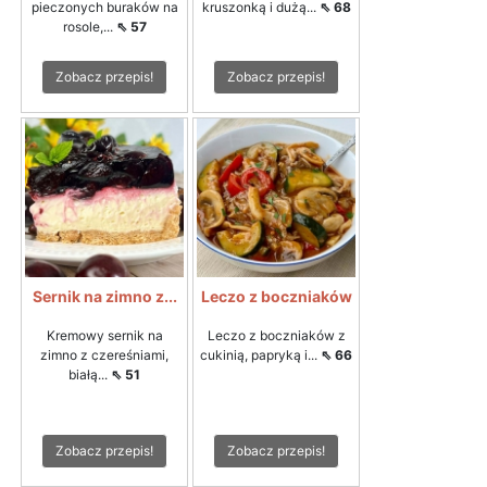
pieczonych buraków na
kruszonką i dużą...
⇖ 68
rosole,...
⇖ 57
Zobacz przepis!
Zobacz przepis!
Sernik na zimno z...
Leczo z boczniaków
Kremowy sernik na
Leczo z boczniaków z
zimno z czereśniami,
cukinią, papryką i...
⇖ 66
białą...
⇖ 51
Zobacz przepis!
Zobacz przepis!