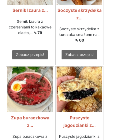
Sernik Izaura z...
Soczyste skrzydełka
z...
Sernik Izaura z
czereśniami to kakaowe
Soczyste skrzydełka z
ciasto,...
⇖ 79
kurczaka smażone na...
⇖ 60
Zobacz przepis!
Zobacz przepis!
Zupa buraczkowa
Puszyste
z...
jagodzianki z...
Zupa buraczkowa z
Puszyste jagodzianki z