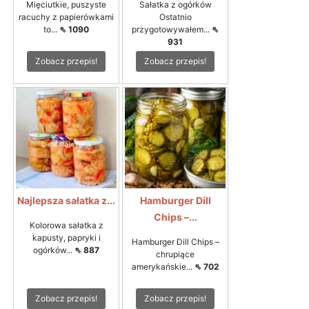
Mięciutkie, puszyste
Sałatka z ogórków
racuchy z papierówkami
Ostatnio
to...
⇖ 1090
przygotowywałem...
⇖
931
Zobacz przepis!
Zobacz przepis!
Najlepsza sałatka z...
Hamburger Dill
Chips –...
Kolorowa sałatka z
kapusty, papryki i
Hamburger Dill Chips –
ogórków...
⇖ 887
chrupiące
amerykańskie...
⇖ 702
Zobacz przepis!
Zobacz przepis!