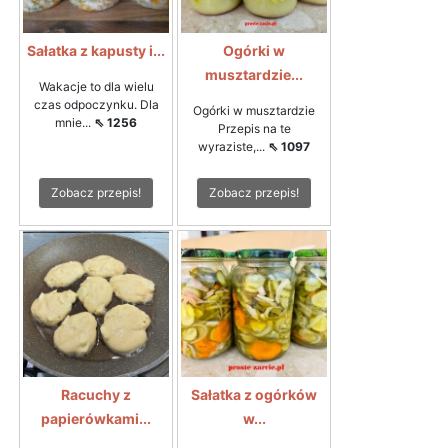
Sałatka z kapusty i...
Ogórki w
musztardzie...
Wakacje to dla wielu
czas odpoczynku. Dla
Ogórki w musztardzie
mnie...
⇖ 1256
Przepis na te
wyraziste,...
⇖ 1097
Zobacz przepis!
Zobacz przepis!
Racuchy z
Sałatka z ogórków
papierówkami...
w...