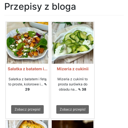
Przepisy z bloga
Sałatka z batatem i...
Mizeria z cukinii
Sałatka z batatem i fetą
Mizeria z cukinii to
to proste, kolorowe i...
⇖
prosta surówka do
29
obiadu na...
⇖ 38
Zobacz przepis!
Zobacz przepis!