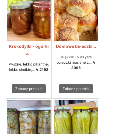
Krokodylki - ogórki
Domowe bułeczki...
z...
Miękkie i puszyste
bułeczki maślane z...
⇖
Pyszne, lekko pikantne,
2095
lekko słodkie,...
⇖ 2198
Zobacz przepis!
Zobacz przepis!