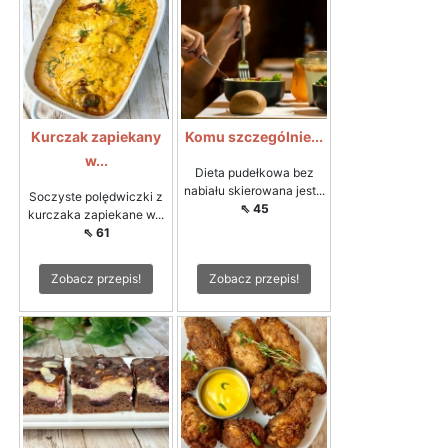
Kurczak zapiekany
Komu szczególnie...
w...
Dieta pudełkowa bez
nabiału skierowana jest...
Soczyste polędwiczki z
⇖ 45
kurczaka zapiekane w...
⇖ 61
Zobacz przepis!
Zobacz przepis!