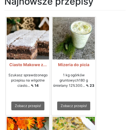
Najnowsze przepisy
Ciasto Makowe z...
Mizeria do picia
Szukasz sprawdzonego
1 kg ogórków
przepisu na wilgotne
gruntowych180 g
ciasto...
⇖ 14
śmietany 12%300...
⇖ 23
Zobacz przepis!
Zobacz przepis!