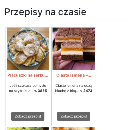
Przepisy na czasie
Placuszki na serku...
Ciasto Ismena –...
Jeśli szukasz pomysłu
Ciasto Ismena na dużą
na szybkie, a...
⇖ 3855
blachę z bitą...
⇖ 2473
Zobacz przepis!
Zobacz przepis!